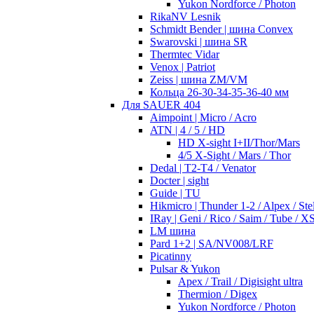
Yukon Nordforce / Photon
RikaNV Lesnik
Schmidt Bender | шина Convex
Swarovski | шина SR
Thermtec Vidar
Venox | Patriot
Zeiss | шина ZM/VM
Кольца 26-30-34-35-36-40 мм
Для SAUER 404
Aimpoint | Micro / Acro
ATN | 4 / 5 / HD
HD X-sight I+II/Thor/Mars
4/5 X-Sight / Mars / Thor
Dedal | T2-T4 / Venator
Docter | sight
Guide | TU
Hikmicro | Thunder 1-2 / Alpex / Stel
IRay | Geni / Rico / Saim / Tube / X
LM шина
Pard 1+2 | SA/NV008/LRF
Picatinny
Pulsar & Yukon
Apex / Trail / Digisight ultra
Thermion / Digex
Yukon Nordforce / Photon