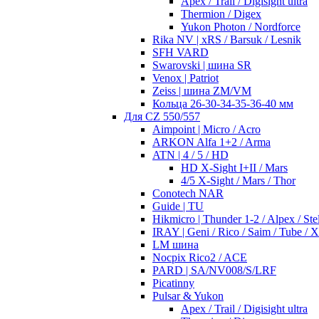
Apex / Trail / Digisight ultra
Thermion / Digex
Yukon Photon / Nordforce
Rika NV | xRS / Barsuk / Lesnik
SFH VARD
Swarovski | шина SR
Venox | Patriot
Zeiss | шина ZM/VM
Кольца 26-30-34-35-36-40 мм
Для CZ 550/557
Aimpoint | Micro / Acro
ARKON Alfa 1+2 / Arma
ATN | 4 / 5 / HD
HD X-Sight I+II / Mars
4/5 X-Sight / Mars / Thor
Conotech NAR
Guide | TU
Hikmicro | Thunder 1-2 / Alpex / Stel
IRAY | Geni / Rico / Saim / Tube / 
LM шина
Nocpix Rico2 / ACE
PARD | SA/NV008/S/LRF
Picatinny
Pulsar & Yukon
Apex / Trail / Digisight ultra