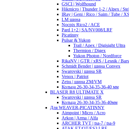
GSCI | Wolfhound
Hikmicro | Thunder 1-2 / Alpex / Stel
IRay | Geni / Rico / Saim / Tube / 
LM шина
Nocpix Rico2 / ACE
Pard 1+2 | SA/NV008/LRF
Picatinny
Pulsar & Yukon
Trail / Apex / Digisight Ultra
Thermion / Digex
Yukon Photon / Nordforce
RikaNV | GTR / xRS / Lesnik / Bar
Schmidt Bender | шина Convex
Swarovski | шина SR
Venox | Patriot
Zeiss | шина ZM/VM
Кольца 26-30-34-35-36-40 мм
BLASER R8 ULTIMATE X
Swarovski | шина SR
Кольца 26-30-34-35-36-40мм
Для WEAVER-PICATINNY
Aimpoint | Micro / Acro
Arkon | Arma / Alfa
ARCHER TVT | tsa-7 / tsa-9
ATAK ET/OT/ES3 LRF