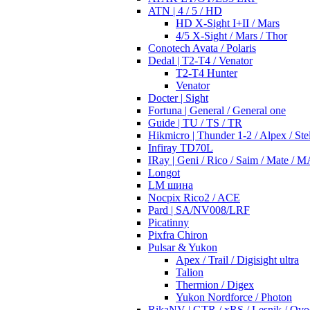
ATN | 4 / 5 / HD
HD X-Sight I+II / Mars
4/5 X-Sight / Mars / Thor
Conotech Avata / Polaris
Dedal | T2-T4 / Venator
T2-T4 Hunter
Venator
Docter | Sight
Fortuna | General / General one
Guide | TU / TS / TR
Hikmicro | Thunder 1-2 / Alpex / Stel
Infiray TD70L
IRay | Geni / Rico / Saim / Mate / 
Longot
LM шина
Nocpix Rico2 / ACE
Pard | SA/NV008/LRF
Picatinny
Pixfra Chiron
Pulsar & Yukon
Apex / Trail / Digisight ultra
Talion
Thermion / Digex
Yukon Nordforce / Photon
RikaNV | GTR / xRS / Lesnik / Ovo