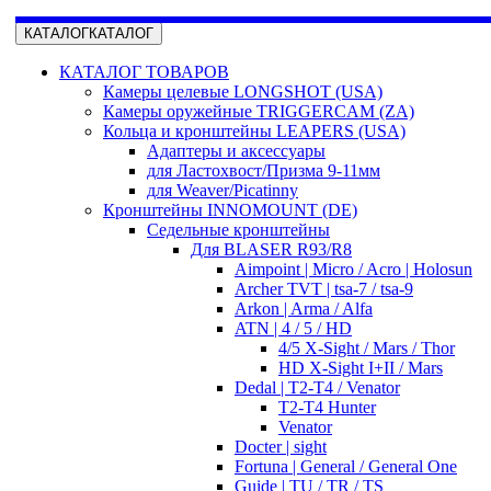
КАТАЛОГ
КАТАЛОГ
КАТАЛОГ ТОВАРОВ
Камеры целевые LONGSHOT (USA)
Камеры оружейные TRIGGERCAM (ZA)
Кольца и кронштейны LEAPERS (USA)
Адаптеры и аксессуары
для Ластохвост/Призма 9-11мм
для Weaver/Picatinny
Кронштейны INNOMOUNT (DE)
Седельные кронштейны
Для BLASER R93/R8
Aimpoint | Micro / Acro | Holosun
Archer TVT | tsa-7 / tsa-9
Arkon | Arma / Alfa
ATN | 4 / 5 / HD
4/5 X-Sight / Mars / Thor
HD X-Sight I+II / Mars
Dedal | T2-T4 / Venator
T2-T4 Hunter
Venator
Docter | sight
Fortuna | General / General One
Guide | TU / TR / TS