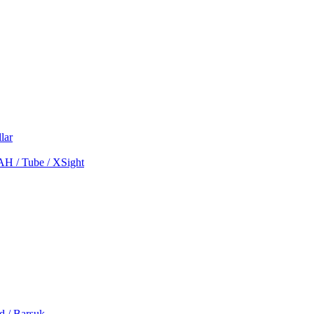
lar
MAH / Tube / XSight
d / Barsuk