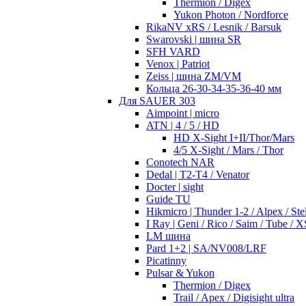
Thermion / Digex
Yukon Photon / Nordforce
RikaNV xRS / Lesnik / Barsuk
Swarovski | шина SR
SFH VARD
Venox | Patriot
Zeiss | шина ZM/VM
Кольца 26-30-34-35-36-40 мм
Для SAUER 303
Aimpoint | micro
ATN | 4 / 5 / HD
HD X-Sight I+II/Thor/Mars
4/5 X-Sight / Mars / Thor
Conotech NAR
Dedal | T2-T4 / Venator
Docter | sight
Guide TU
Hikmicro | Thunder 1-2 / Alpex / Stel
I Ray | Geni / Rico / Saim / Tube / X
LM шина
Pard 1+2 | SA/NV008/LRF
Picatinny
Pulsar & Yukon
Thermion / Digex
Trail / Apex / Digisight ultra