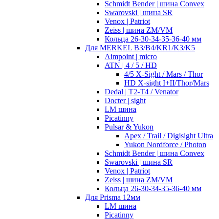
Schmidt Bender | шина Convex
Swarovski | шина SR
Venox | Patriot
Zeiss | шина ZM/VM
Кольца 26-30-34-35-36-40 мм
Для MERKEL B3/B4/KR1/K3/K5
Aimpoint | micro
ATN | 4 / 5 / HD
4/5 X-Sight / Mars / Thor
HD X-sight I+II/Thor/Mars
Dedal | T2-T4 / Venator
Docter | sight
LM шина
Picatinny
Pulsar & Yukon
Apex / Trail / Digisight Ultra
Yukon Nordforce / Photon
Schmidt Bender | шина Convex
Swarovski | шина SR
Venox | Patriot
Zeiss | шина ZM/VM
Кольца 26-30-34-35-36-40 мм
Для Prisma 12мм
LM шина
Picatinny