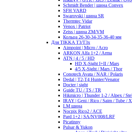
Schmidt Bender | шина Convex
SFH VARD
Swarovski | шина SR
Thermtec Vidar
Venox | Patriot
Zeiss | шина ZM/VM
Кольца 26-30-34-35-36-40 мм
Для TIKKA T3/T3x
Aimpoint | Micro / Acro
ARKON Alfa 1+2 / Arma
ATN | 4 / 5 / HD
HD X-Sight I+II / Mars
4/5 X-Sight / Mars / Thor
Conotech Avata / NAR / Polaris
Dedal | T2-T4 Hunter/Venator
Docter | sight
Guide TU / TS / TR
Hikmicro | Thunder 1-2 / Alpex / Stel
IRAY | Geni / Rico / Saim / Tube / 
LM шина
Nocpix Rico2 / ACE
Pard 1+2 | SA/NV008/LRF
Picatinny
Pulsar & Yukon