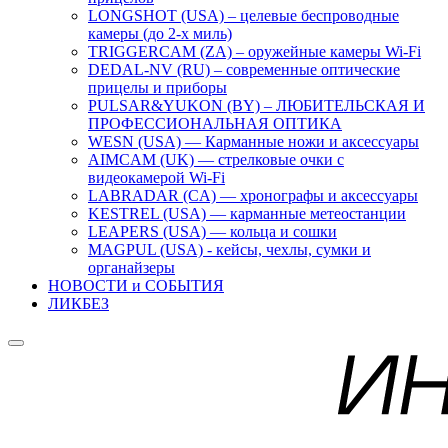
LONGSHOT (USA) – целевые беспроводные
камеры (до 2-х миль)
TRIGGERCAM (ZA) – оружейные камеры Wi-Fi
DEDAL-NV (RU) – современные оптические
прицелы и приборы
PULSAR&YUKON (BY) – ЛЮБИТЕЛЬСКАЯ И
ПРОФЕССИОНАЛЬНАЯ ОПТИКА
WESN (USA) — Карманные ножи и аксессуары
AIMCAM (UK) — стрелковые очки с
видеокамерой Wi-Fi
LABRADAR (CA) — хронографы и аксессуары
KESTREL (USA) — карманные метеостанции
LEAPERS (USA) — кольца и сошки
MAGPUL (USA) - кейсы, чехлы, сумки и
органайзеры
НОВОСТИ и СОБЫТИЯ
ЛИКБЕЗ