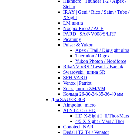
Hikmicro | Thunder 1-2 / Alpex /
Stellar
IRAY | Geni / Rico / Saim / Tube /
XSight
LM шина
Nocpix Rico2 / ACE
PARD | SA/NV008/S/LRF
Picatinny
Pulsar & Yukon
Apex / Trail / Digisight ultra
Thermion / Digex
Yukon Photon / Nordforce
RikaNV xRS / Lesnik / Barsuk
Swarovski | шина SR
SFH VARD
Venox | Patriot
Zeiss | шина ZM/VM
Кольца 26-30-34-35-36-40 мм
Для SAUER 303
Aimpoint | micro
ATN | 4 / 5 / HD
HD X-Sight I+II/Thor/Mars
4/5 X-Sight / Mars / Thor
Conotech NAR
Dedal | T2-T4 / Venator