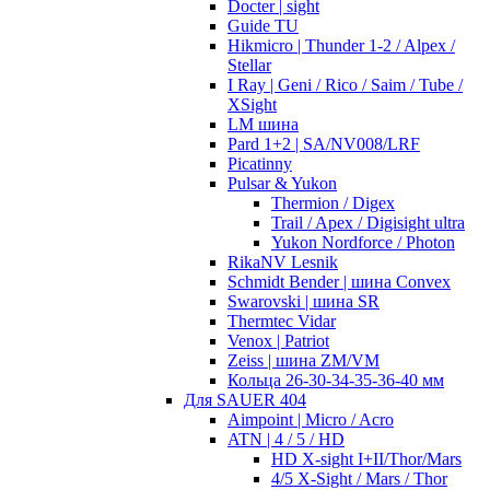
Docter | sight
Guide TU
Hikmicro | Thunder 1-2 / Alpex /
Stellar
I Ray | Geni / Rico / Saim / Tube /
XSight
LM шина
Pard 1+2 | SA/NV008/LRF
Picatinny
Pulsar & Yukon
Thermion / Digex
Trail / Apex / Digisight ultra
Yukon Nordforce / Photon
RikaNV Lesnik
Schmidt Bender | шина Convex
Swarovski | шина SR
Thermtec Vidar
Venox | Patriot
Zeiss | шина ZM/VM
Кольца 26-30-34-35-36-40 мм
Для SAUER 404
Aimpoint | Micro / Acro
ATN | 4 / 5 / HD
HD X-sight I+II/Thor/Mars
4/5 X-Sight / Mars / Thor