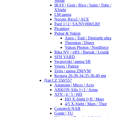
Stellar
IRAY | Geni / Rico / Saim / Tube /
XSight
LM шина
Nocpix Rico2 / ACE
Pard 1+2 | SA/NV008/LRF
Picatinny
Pulsar & Yukon
Apex / Trail / Digisight ultra
Thermion / Digex
Yukon Photon / Nordforce
Rika NV | xRS / Barsuk / Lesnik
SFH VARD
Swarovski | шина SR
Venox | Patriot
Zeiss | шина ZM/VM
Кольца 26-30-34-35-36-40 мм
Для CZ 550/557
Aimpoint | Micro / Acro
ARKON Alfa 1+2 / Arma
ATN | 4 / 5 / HD
HD X-Sight I+II / Mars
4/5 X-Sight / Mars / Thor
Conotech NAR
Guide | TU