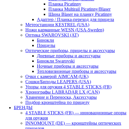
Планка Picatinny
Планка Multirail Picatinny/Blaser
Шина Blaser на планку Picatinny
Адаптер / Планка-переход для прицела
Метеостанции KESTREL (USA)
Ножи карманные WESN (USA-Sweden)
Оптика SWAROVSKI (AT)
Бинокли
Прицелы
Оптические приборы, прицелы и аксессуары
Дневные приборы и аксессуары
Бинокли Swarovski
Ночные приборы и аксессуары
Тепловизионные приборы и аксессуары
Очки с камерой AIMCAM (UK)
Сошки/Биподы LEAPERS (USA)
Упоры для оружия 4 STABLE STICKS (FR)
Хронографы LABRADAR LX (CAN)
Хранение и Переноска, Аксессуары
Подбор кронштейна по прицелу
БРЕНДЫ
4 STABLE STICKS (FR) — инновационные опоры
для оружия
INNOMOUNT (DE) — кронштейны оптических
прицелов