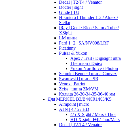
Dedal | T2-T4 / Venator
Docter | sight
Guide | TU
Hikmicro | Thunder 1-2 / Alpex /
Stellar
IRay | Geni / Rico / Saim / Tube /
XSight
LM шина
Pard 1+2 | SA/NV008/LRF
Picatinny
Pulsar & Yukon
Apex / Trail / Digisight ultra
Thermion / Digex
Yukon Nordforce / Photon
Schmidt Bender | шина Convex
Swarovski | шина SR
Venox | Patriot
Zeiss | шина ZM/VM
Кольца 26-30-34-35-36-40 мм
Для MERKEL B3/B4/KR1/K3/K5
Aimpoint | micro
ATN | 4 / 5 / HD
4/5 X-Sight / Mars / Thor
HD X-sight I+II/Thor/Mars
Dedal | T2-T4 / Venator