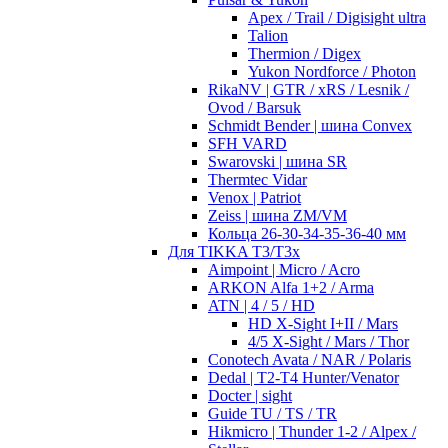
Apex / Trail / Digisight ultra
Talion
Thermion / Digex
Yukon Nordforce / Photon
RikaNV | GTR / xRS / Lesnik /
Ovod / Barsuk
Schmidt Bender | шина Convex
SFH VARD
Swarovski | шина SR
Thermtec Vidar
Venox | Patriot
Zeiss | шина ZM/VM
Кольца 26-30-34-35-36-40 мм
Для TIKKA T3/T3x
Aimpoint | Micro / Acro
ARKON Alfa 1+2 / Arma
ATN | 4 / 5 / HD
HD X-Sight I+II / Mars
4/5 X-Sight / Mars / Thor
Conotech Avata / NAR / Polaris
Dedal | T2-T4 Hunter/Venator
Docter | sight
Guide TU / TS / TR
Hikmicro | Thunder 1-2 / Alpex /