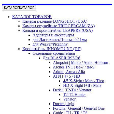
КАТАЛОГ
КАТАЛОГ
КАТАЛОГ ТОВАРОВ
Камеры целевые LONGSHOT (USA)
Камеры оружейные TRIGGERCAM (ZA)
Кольца и кронштейны LEAPERS (USA)
Адаптеры и аксессуары
для Ластохвост/Призма 9-11мм
для Weaver/Picatinny
Кронштейны INNOMOUNT (DE)
Седельные кронштейны
Для BLASER R93/R8
Aimpoint | Micro / Acro | Holosun
Archer TVT | tsa-7 / tsa-9
Arkon | Arma / Alfa
ATN | 4 / 5 / HD
4/5 X-Sight / Mars / Thor
HD X-Sight I+II / Mars
Dedal | T2-T4 / Venator
T2-T4 Hunter
Venator
Docter | sight
Fortuna | General / General One
Guide | TU / TR / TS