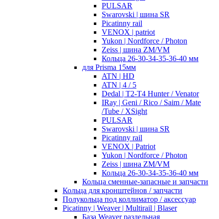
PULSAR
Swarovski | шина SR
Picatinny rail
VENOX | patriot
Yukon | Nordforce / Photon
Zeiss | шина ZM/VM
Кольца 26-30-34-35-36-40 мм
для Prisma 15мм
ATN | HD
ATN | 4 / 5
Dedal | T2-T4 Hunter / Venator
IRay | Geni / Rico / Saim / Mate
/Tube / XSight
PULSAR
Swarovski | шина SR
Picatinny rail
VENOX | Patriot
Yukon | Nordforce / Photon
Zeiss | шина ZM/VM
Кольца 26-30-34-35-36-40 мм
Кольца сменные-запасные и запчасти
Кольца для кронштейнов / запчасти
Полукольца под коллиматор / аксессуар
Picatinny | Weaver | Multirail | Blaser
База Weaver раздельная