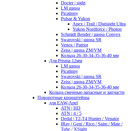
Docter | sight
LM шина
Picatinny
Pulsar & Yukon
Apex / Trail / Digisight Ultra
Yukon Nordforce / Photon
Schmidt Bender | шина Convex
Swarovski | шина SR
Venox | Patriot
Zeiss | шина ZM/VM
Кольца 26-30-34-35-36-40 мм
Для Prisma 12мм
LM шина
Picatinny
Swarovski | шина SR
Zeiss | шина ZM/VM
Кольца 26-30-34-35-36-40 мм
Кольца сменные-запасные и запчасти
Поворотные кронштейны
для EAW-Apel
ATN | HD
ATN | 4 / 5
Dedal | T2-T4 Hunter / Venator
IRay | Geni / Rico / Saim / Mate /
Tube / XSight