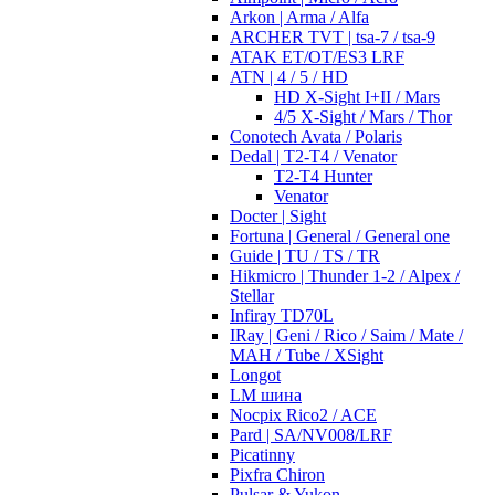
Arkon | Arma / Alfa
ARCHER TVT | tsa-7 / tsa-9
ATAK ET/OT/ES3 LRF
ATN | 4 / 5 / HD
HD X-Sight I+II / Mars
4/5 X-Sight / Mars / Thor
Conotech Avata / Polaris
Dedal | T2-T4 / Venator
T2-T4 Hunter
Venator
Docter | Sight
Fortuna | General / General one
Guide | TU / TS / TR
Hikmicro | Thunder 1-2 / Alpex /
Stellar
Infiray TD70L
IRay | Geni / Rico / Saim / Mate /
MAH / Tube / XSight
Longot
LM шина
Nocpix Rico2 / ACE
Pard | SA/NV008/LRF
Picatinny
Pixfra Chiron
Pulsar & Yukon