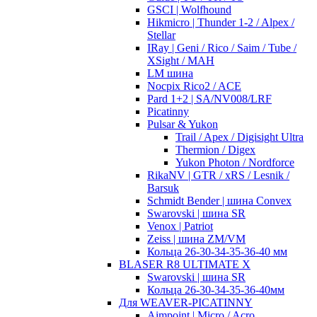
GSCI | Wolfhound
Hikmicro | Thunder 1-2 / Alpex /
Stellar
IRay | Geni / Rico / Saim / Tube /
XSight / MAH
LM шина
Nocpix Rico2 / ACE
Pard 1+2 | SA/NV008/LRF
Picatinny
Pulsar & Yukon
Trail / Apex / Digisight Ultra
Thermion / Digex
Yukon Photon / Nordforce
RikaNV | GTR / xRS / Lesnik /
Barsuk
Schmidt Bender | шина Convex
Swarovski | шина SR
Venox | Patriot
Zeiss | шина ZM/VM
Кольца 26-30-34-35-36-40 мм
BLASER R8 ULTIMATE X
Swarovski | шина SR
Кольца 26-30-34-35-36-40мм
Для WEAVER-PICATINNY
Aimpoint | Micro / Acro