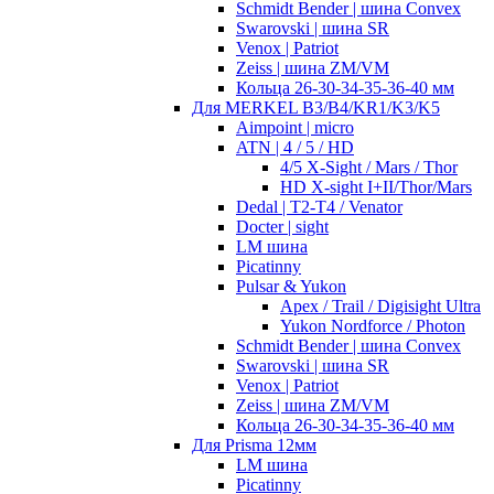
Schmidt Bender | шина Convex
Swarovski | шина SR
Venox | Patriot
Zeiss | шина ZM/VM
Кольца 26-30-34-35-36-40 мм
Для MERKEL B3/B4/KR1/K3/K5
Aimpoint | micro
ATN | 4 / 5 / HD
4/5 X-Sight / Mars / Thor
HD X-sight I+II/Thor/Mars
Dedal | T2-T4 / Venator
Docter | sight
LM шина
Picatinny
Pulsar & Yukon
Apex / Trail / Digisight Ultra
Yukon Nordforce / Photon
Schmidt Bender | шина Convex
Swarovski | шина SR
Venox | Patriot
Zeiss | шина ZM/VM
Кольца 26-30-34-35-36-40 мм
Для Prisma 12мм
LM шина
Picatinny