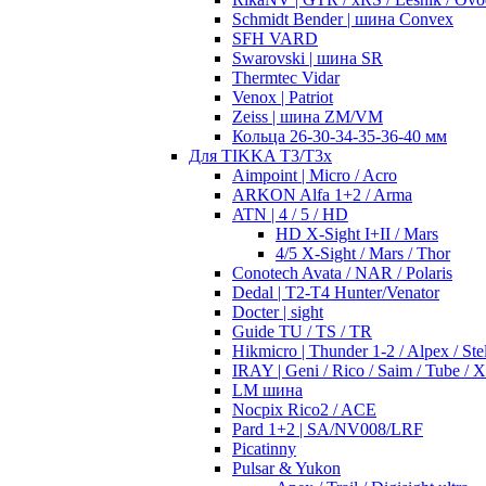
Schmidt Bender | шина Convex
SFH VARD
Swarovski | шина SR
Thermtec Vidar
Venox | Patriot
Zeiss | шина ZM/VM
Кольца 26-30-34-35-36-40 мм
Для TIKKA T3/T3x
Aimpoint | Micro / Acro
ARKON Alfa 1+2 / Arma
ATN | 4 / 5 / HD
HD X-Sight I+II / Mars
4/5 X-Sight / Mars / Thor
Conotech Avata / NAR / Polaris
Dedal | T2-T4 Hunter/Venator
Docter | sight
Guide TU / TS / TR
Hikmicro | Thunder 1-2 / Alpex / Stel
IRAY | Geni / Rico / Saim / Tube / 
LM шина
Nocpix Rico2 / ACE
Pard 1+2 | SA/NV008/LRF
Picatinny
Pulsar & Yukon