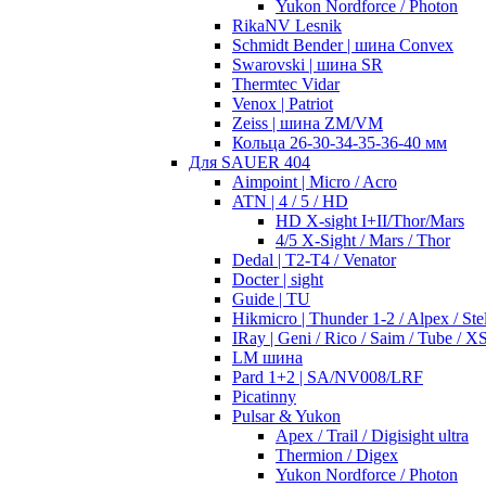
Yukon Nordforce / Photon
RikaNV Lesnik
Schmidt Bender | шина Convex
Swarovski | шина SR
Thermtec Vidar
Venox | Patriot
Zeiss | шина ZM/VM
Кольца 26-30-34-35-36-40 мм
Для SAUER 404
Aimpoint | Micro / Acro
ATN | 4 / 5 / HD
HD X-sight I+II/Thor/Mars
4/5 X-Sight / Mars / Thor
Dedal | T2-T4 / Venator
Docter | sight
Guide | TU
Hikmicro | Thunder 1-2 / Alpex / Stel
IRay | Geni / Rico / Saim / Tube / X
LM шина
Pard 1+2 | SA/NV008/LRF
Picatinny
Pulsar & Yukon
Apex / Trail / Digisight ultra
Thermion / Digex
Yukon Nordforce / Photon