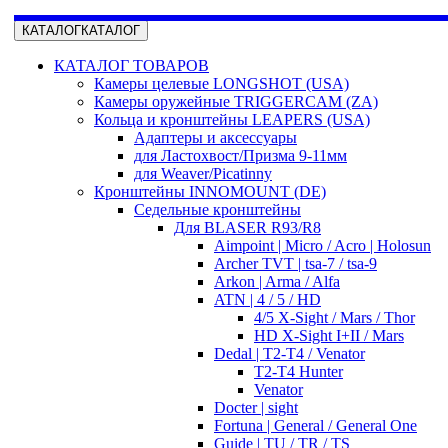
КАТАЛОГ
КАТАЛОГ
КАТАЛОГ ТОВАРОВ
Камеры целевые LONGSHOT (USA)
Камеры оружейные TRIGGERCAM (ZA)
Кольца и кронштейны LEAPERS (USA)
Адаптеры и аксессуары
для Ластохвост/Призма 9-11мм
для Weaver/Picatinny
Кронштейны INNOMOUNT (DE)
Седельные кронштейны
Для BLASER R93/R8
Aimpoint | Micro / Acro | Holosun
Archer TVT | tsa-7 / tsa-9
Arkon | Arma / Alfa
ATN | 4 / 5 / HD
4/5 X-Sight / Mars / Thor
HD X-Sight I+II / Mars
Dedal | T2-T4 / Venator
T2-T4 Hunter
Venator
Docter | sight
Fortuna | General / General One
Guide | TU / TR / TS