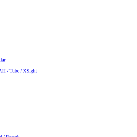
lar
MAH / Tube / XSight
d / Barsuk