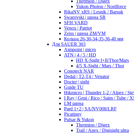
Thermion / Digex
Yukon Photon / Nordforce
RikaNV xRS / Lesnik / Barsuk
Swarovski | шина SR
SFH VARD
Venox | Patriot
Zeiss | шина ZM/VM
Кольца 26-30-34-35-36-40 мм
Для SAUER 303
Aimpoint | micro
ATN | 4 / 5 / HD
HD X-Sight I+II/Thor/Mars
4/5 X-Sight / Mars / Thor
Conotech NAR
Dedal | T2-T4 / Venator
Docter | sight
Guide TU
Hikmicro | Thunder 1-2 / Alpex / Stel
I Ray | Geni / Rico / Saim / Tube / X
LM шина
Pard 1+2 | SA/NV008/LRF
Picatinny
Pulsar & Yukon
Thermion / Digex
Trail / Apex / Digisight ultra