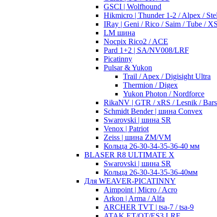
GSCI | Wolfhound
Hikmicro | Thunder 1-2 / Alpex / Stel
IRay | Geni / Rico / Saim / Tube / 
LM шина
Nocpix Rico2 / ACE
Pard 1+2 | SA/NV008/LRF
Picatinny
Pulsar & Yukon
Trail / Apex / Digisight Ultra
Thermion / Digex
Yukon Photon / Nordforce
RikaNV | GTR / xRS / Lesnik / Bar
Schmidt Bender | шина Convex
Swarovski | шина SR
Venox | Patriot
Zeiss | шина ZM/VM
Кольца 26-30-34-35-36-40 мм
BLASER R8 ULTIMATE X
Swarovski | шина SR
Кольца 26-30-34-35-36-40мм
Для WEAVER-PICATINNY
Aimpoint | Micro / Acro
Arkon | Arma / Alfa
ARCHER TVT | tsa-7 / tsa-9
ATAK ET/OT/ES3 LRF