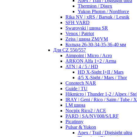
Apex / Trail / Digisight ultra
Thermion / Digex
Yukon Photon / Nordforce
Rika NV | xRS / Barsuk / Lesnik
SFH VARD
Swarovski | шина SR
Venox | Patriot
Zeiss | шина ZM/VM
Кольца 26-30-34-35-36-40 мм
Для CZ 550/557
Aimpoint | Micro / Acro
ARKON Alfa 1+2 / Arma
ATN | 4 / 5 / HD
HD X-Sight I+II / Mars
4/5 X-Sight / Mars / Thor
Conotech NAR
Guide | TU
Hikmicro | Thunder 1-2 / Alpex / Stel
IRAY | Geni / Rico / Saim / Tube / 
LM шина
Nocpix Rico2 / ACE
PARD | SA/NV008/S/LRF
Picatinny
Pulsar & Yukon
Apex / Trail / Digisight ultra