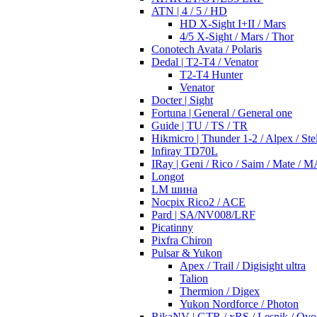
ATN | 4 / 5 / HD
HD X-Sight I+II / Mars
4/5 X-Sight / Mars / Thor
Conotech Avata / Polaris
Dedal | T2-T4 / Venator
T2-T4 Hunter
Venator
Docter | Sight
Fortuna | General / General one
Guide | TU / TS / TR
Hikmicro | Thunder 1-2 / Alpex / Stel
Infiray TD70L
IRay | Geni / Rico / Saim / Mate / 
Longot
LM шина
Nocpix Rico2 / ACE
Pard | SA/NV008/LRF
Picatinny
Pixfra Chiron
Pulsar & Yukon
Apex / Trail / Digisight ultra
Talion
Thermion / Digex
Yukon Nordforce / Photon
RikaNV | GTR / xRS / Lesnik / Ovo