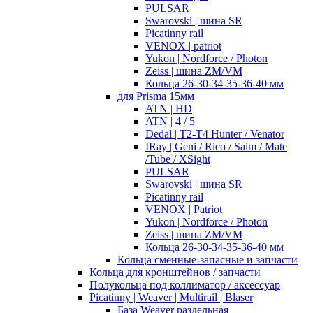
PULSAR
Swarovski | шина SR
Picatinny rail
VENOX | patriot
Yukon | Nordforce / Photon
Zeiss | шина ZM/VM
Кольца 26-30-34-35-36-40 мм
для Prisma 15мм
ATN | HD
ATN | 4 / 5
Dedal | T2-T4 Hunter / Venator
IRay | Geni / Rico / Saim / Mate
/Tube / XSight
PULSAR
Swarovski | шина SR
Picatinny rail
VENOX | Patriot
Yukon | Nordforce / Photon
Zeiss | шина ZM/VM
Кольца 26-30-34-35-36-40 мм
Кольца сменные-запасные и запчасти
Кольца для кронштейнов / запчасти
Полукольца под коллиматор / аксессуар
Picatinny | Weaver | Multirail | Blaser
База Weaver раздельная