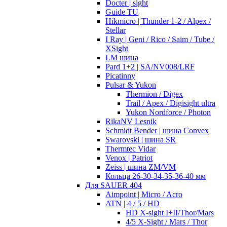
Docter | sight
Guide TU
Hikmicro | Thunder 1-2 / Alpex /
Stellar
I Ray | Geni / Rico / Saim / Tube /
XSight
LM шина
Pard 1+2 | SA/NV008/LRF
Picatinny
Pulsar & Yukon
Thermion / Digex
Trail / Apex / Digisight ultra
Yukon Nordforce / Photon
RikaNV Lesnik
Schmidt Bender | шина Convex
Swarovski | шина SR
Thermtec Vidar
Venox | Patriot
Zeiss | шина ZM/VM
Кольца 26-30-34-35-36-40 мм
Для SAUER 404
Aimpoint | Micro / Acro
ATN | 4 / 5 / HD
HD X-sight I+II/Thor/Mars
4/5 X-Sight / Mars / Thor