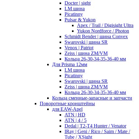
Docter | sight
LM шина
Picatinny
Pulsar & Yukon
Apex / Trail / Digisight Ultra
Yukon Nordforce / Photon
Schmidt Bender | шина Convex
Swarovski | шина SR
Venox | Patriot
Zeiss | шина ZM/VM
Кольца 26-30-34-35-36-40 мм
Для Prisma 12мм
LM шина
Picatinny
Swarovski | шина SR
Zeiss | шина ZM/VM
Кольца 26-30-34-35-36-40 мм
Кольца сменные-запасные и запчасти
Поворотные кронштейны
для EAW-Apel
ATN | HD
ATN | 4 / 5
Dedal | T2-T4 Hunter / Venator
IRay | Geni / Rico / Saim / Mate /
Tube / XSight