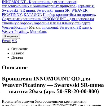
INNOMOUNT - Кронштейны для оптических,
тепловизионных и коллиматорных прицелов (Германия)
,
Swarovski | SR шина
,
Swarovski | шина SR
,
WEAVER-
PICATINNY
,
КАТАЛОГ
,
Подбор кронштейна по прицелу
,
Седельные кронштейны INNOMOUNT - для крепежа на
ствольную коробку карабина или на планку стандарта
Weaver/Picatinny
Метки:
innomount
,
Swarovski SR-шина
,
Weaver-Picatinny
,
Моноблок
В корзину
Email
VK
Описание
Каталог
Детали
Описание
Кронштейн INNOMOUNT QD для
Weaver/Picatinny — Swarovski SR-шина
— высота 20мм (арт. 50-SR-20-00-800)
Кронштейн с двумя быстросъемными креплениями
разработан немецким брендом INNOMOUNT для крепления