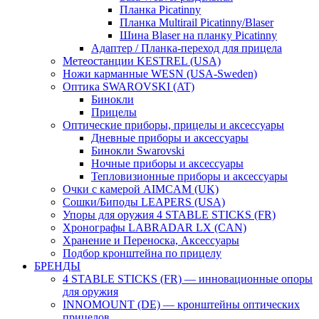
Планка Picatinny
Планка Multirail Picatinny/Blaser
Шина Blaser на планку Picatinny
Адаптер / Планка-переход для прицела
Метеостанции KESTREL (USA)
Ножи карманные WESN (USA-Sweden)
Оптика SWAROVSKI (AT)
Бинокли
Прицелы
Оптические приборы, прицелы и аксессуары
Дневные приборы и аксессуары
Бинокли Swarovski
Ночные приборы и аксессуары
Тепловизионные приборы и аксессуары
Очки с камерой AIMCAM (UK)
Сошки/Биподы LEAPERS (USA)
Упоры для оружия 4 STABLE STICKS (FR)
Хронографы LABRADAR LX (CAN)
Хранение и Переноска, Аксессуары
Подбор кронштейна по прицелу
БРЕНДЫ
4 STABLE STICKS (FR) — инновационные опоры
для оружия
INNOMOUNT (DE) — кронштейны оптических
прицелов