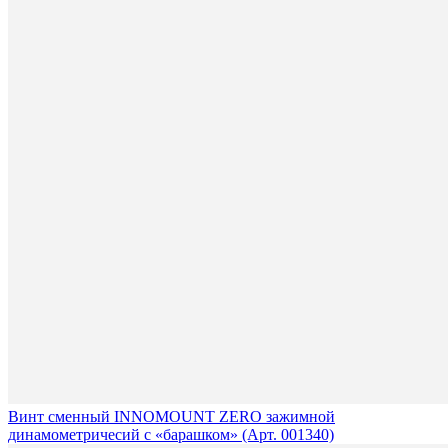
Винт сменный INNOMOUNT ZERO зажимной
динамометричесий с «барашком» (Арт. 001340)