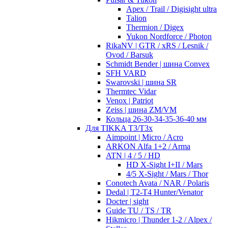
Apex / Trail / Digisight ultra
Talion
Thermion / Digex
Yukon Nordforce / Photon
RikaNV | GTR / xRS / Lesnik /
Ovod / Barsuk
Schmidt Bender | шина Convex
SFH VARD
Swarovski | шина SR
Thermtec Vidar
Venox | Patriot
Zeiss | шина ZM/VM
Кольца 26-30-34-35-36-40 мм
Для TIKKA T3/T3x
Aimpoint | Micro / Acro
ARKON Alfa 1+2 / Arma
ATN | 4 / 5 / HD
HD X-Sight I+II / Mars
4/5 X-Sight / Mars / Thor
Conotech Avata / NAR / Polaris
Dedal | T2-T4 Hunter/Venator
Docter | sight
Guide TU / TS / TR
Hikmicro | Thunder 1-2 / Alpex /