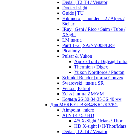
Dedal | T2-T4 / Venator
Docter | sight
Guide | TU
Hikmicro | Thunder 1-2 / Alpex /
Stellar
IRay | Geni / Rico / Saim / Tube /
XSight
LM шина
Pard 1+2 | SA/NV008/LRF
Picatinny
Pulsar & Yukon
Apex / Trail / Digisight ultra
Thermion / Digex
Yukon Nordforce / Photon
Schmidt Bender | шина Convex
Swarovski | шина SR
Venox | Patriot
Zeiss | шина ZM/VM
Кольца 26-30-34-35-36-40 мм
Для MERKEL B3/B4/KR1/K3/K5
Aimpoint | micro
ATN | 4 / 5 / HD
4/5 X-Sight / Mars / Thor
HD X-sight I+II/Thor/Mars
Dedal | T2-T4 / Venator