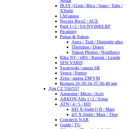
Stellar
IRAY | Geni / Rico / Saim / Tube /
XSight
LM шина
Nocpix Rico2 / ACE
Pard 1+2 | SA/NV008/LRF
Picatinny
Pulsar & Yukon
Apex / Trail / Digisight ultra
Thermion / Digex
Yukon Photon / Nordforce
Rika NV | xRS / Barsuk / Lesnik
SFH VARD
Swarovski | шина SR
Venox | Patriot
Zeiss | шина ZM/VM
Кольца 26-30-34-35-36-40 мм
Для CZ 550/557
Aimpoint | Micro / Acro
ARKON Alfa 1+2 / Arma
ATN | 4 / 5 / HD
HD X-Sight I+II / Mars
4/5 X-Sight / Mars / Thor
Conotech NAR
Guide | TU