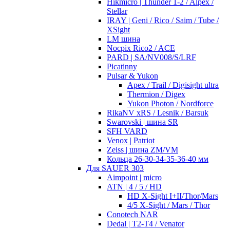
Hikmicro | Thunder 1-2 / Alpex /
Stellar
IRAY | Geni / Rico / Saim / Tube /
XSight
LM шина
Nocpix Rico2 / ACE
PARD | SA/NV008/S/LRF
Picatinny
Pulsar & Yukon
Apex / Trail / Digisight ultra
Thermion / Digex
Yukon Photon / Nordforce
RikaNV xRS / Lesnik / Barsuk
Swarovski | шина SR
SFH VARD
Venox | Patriot
Zeiss | шина ZM/VM
Кольца 26-30-34-35-36-40 мм
Для SAUER 303
Aimpoint | micro
ATN | 4 / 5 / HD
HD X-Sight I+II/Thor/Mars
4/5 X-Sight / Mars / Thor
Conotech NAR
Dedal | T2-T4 / Venator