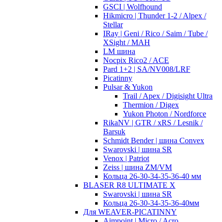
GSCI | Wolfhound
Hikmicro | Thunder 1-2 / Alpex /
Stellar
IRay | Geni / Rico / Saim / Tube /
XSight / MAH
LM шина
Nocpix Rico2 / ACE
Pard 1+2 | SA/NV008/LRF
Picatinny
Pulsar & Yukon
Trail / Apex / Digisight Ultra
Thermion / Digex
Yukon Photon / Nordforce
RikaNV | GTR / xRS / Lesnik /
Barsuk
Schmidt Bender | шина Convex
Swarovski | шина SR
Venox | Patriot
Zeiss | шина ZM/VM
Кольца 26-30-34-35-36-40 мм
BLASER R8 ULTIMATE X
Swarovski | шина SR
Кольца 26-30-34-35-36-40мм
Для WEAVER-PICATINNY
Aimpoint | Micro / Acro