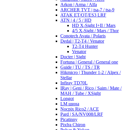
Arkon | Arma / Alfa
ARCHER TVT | tsa-7 / tsa-9
ATAK ET/OT/ES3 LRF
ATN | 4 / 5 / HD
HD X-Sight I+II / Mars
4/5 X-Sight / Mars / Thor
Conotech Avata / Polaris
Dedal | T2-T4 / Venator
T2-T4 Hunter
Venator
Docter | Sight
Fortuna | General / General one
Guide | TU / TS / TR
Hikmicro | Thunder 1-2 / Alpex /
Stellar
Infiray TD70L
IRay | Geni / Rico / Saim / Mate /
MAH / Tube / XSight
Longot
LM шина
Nocpix Rico2 / ACE
Pard | SA/NV008/LRF
Picatinny
Pixfra Chiron
Pulsar & Yukon