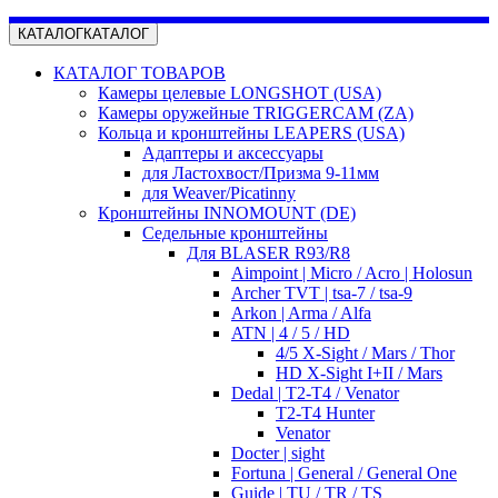
КАТАЛОГ
КАТАЛОГ
КАТАЛОГ ТОВАРОВ
Камеры целевые LONGSHOT (USA)
Камеры оружейные TRIGGERCAM (ZA)
Кольца и кронштейны LEAPERS (USA)
Адаптеры и аксессуары
для Ластохвост/Призма 9-11мм
для Weaver/Picatinny
Кронштейны INNOMOUNT (DE)
Седельные кронштейны
Для BLASER R93/R8
Aimpoint | Micro / Acro | Holosun
Archer TVT | tsa-7 / tsa-9
Arkon | Arma / Alfa
ATN | 4 / 5 / HD
4/5 X-Sight / Mars / Thor
HD X-Sight I+II / Mars
Dedal | T2-T4 / Venator
T2-T4 Hunter
Venator
Docter | sight
Fortuna | General / General One
Guide | TU / TR / TS