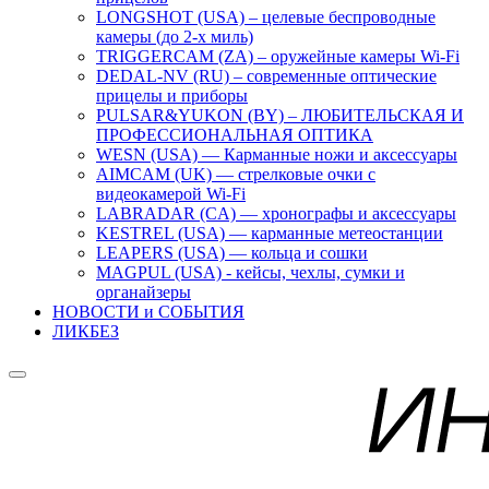
LONGSHOT (USA) – целевые беспроводные
камеры (до 2-х миль)
TRIGGERCAM (ZA) – оружейные камеры Wi-Fi
DEDAL-NV (RU) – современные оптические
прицелы и приборы
PULSAR&YUKON (BY) – ЛЮБИТЕЛЬСКАЯ И
ПРОФЕССИОНАЛЬНАЯ ОПТИКА
WESN (USA) — Карманные ножи и аксессуары
AIMCAM (UK) — стрелковые очки с
видеокамерой Wi-Fi
LABRADAR (CA) — хронографы и аксессуары
KESTREL (USA) — карманные метеостанции
LEAPERS (USA) — кольца и сошки
MAGPUL (USA) - кейсы, чехлы, сумки и
органайзеры
НОВОСТИ и СОБЫТИЯ
ЛИКБЕЗ