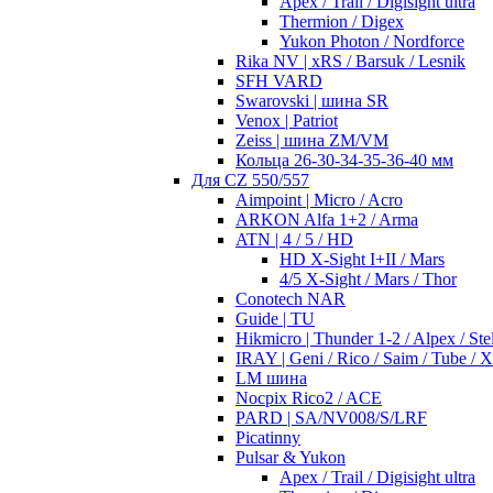
Apex / Trail / Digisight ultra
Thermion / Digex
Yukon Photon / Nordforce
Rika NV | xRS / Barsuk / Lesnik
SFH VARD
Swarovski | шина SR
Venox | Patriot
Zeiss | шина ZM/VM
Кольца 26-30-34-35-36-40 мм
Для CZ 550/557
Aimpoint | Micro / Acro
ARKON Alfa 1+2 / Arma
ATN | 4 / 5 / HD
HD X-Sight I+II / Mars
4/5 X-Sight / Mars / Thor
Conotech NAR
Guide | TU
Hikmicro | Thunder 1-2 / Alpex / Stel
IRAY | Geni / Rico / Saim / Tube / 
LM шина
Nocpix Rico2 / ACE
PARD | SA/NV008/S/LRF
Picatinny
Pulsar & Yukon
Apex / Trail / Digisight ultra