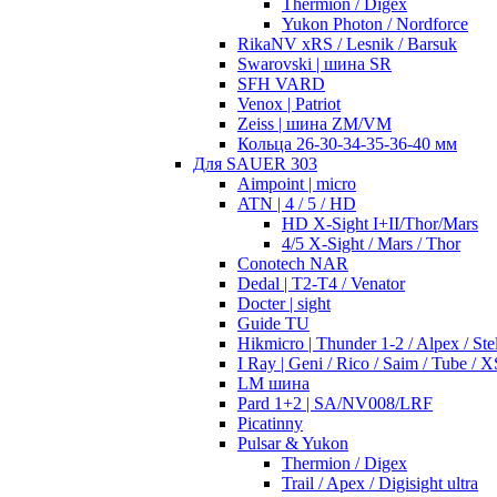
Thermion / Digex
Yukon Photon / Nordforce
RikaNV xRS / Lesnik / Barsuk
Swarovski | шина SR
SFH VARD
Venox | Patriot
Zeiss | шина ZM/VM
Кольца 26-30-34-35-36-40 мм
Для SAUER 303
Aimpoint | micro
ATN | 4 / 5 / HD
HD X-Sight I+II/Thor/Mars
4/5 X-Sight / Mars / Thor
Conotech NAR
Dedal | T2-T4 / Venator
Docter | sight
Guide TU
Hikmicro | Thunder 1-2 / Alpex / Stel
I Ray | Geni / Rico / Saim / Tube / X
LM шина
Pard 1+2 | SA/NV008/LRF
Picatinny
Pulsar & Yukon
Thermion / Digex
Trail / Apex / Digisight ultra