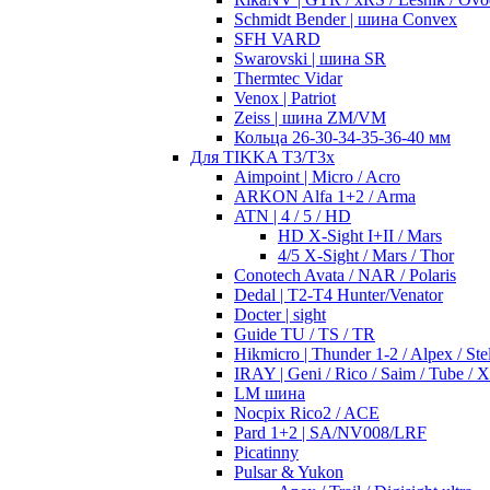
Schmidt Bender | шина Convex
SFH VARD
Swarovski | шина SR
Thermtec Vidar
Venox | Patriot
Zeiss | шина ZM/VM
Кольца 26-30-34-35-36-40 мм
Для TIKKA T3/T3x
Aimpoint | Micro / Acro
ARKON Alfa 1+2 / Arma
ATN | 4 / 5 / HD
HD X-Sight I+II / Mars
4/5 X-Sight / Mars / Thor
Conotech Avata / NAR / Polaris
Dedal | T2-T4 Hunter/Venator
Docter | sight
Guide TU / TS / TR
Hikmicro | Thunder 1-2 / Alpex / Stel
IRAY | Geni / Rico / Saim / Tube / 
LM шина
Nocpix Rico2 / ACE
Pard 1+2 | SA/NV008/LRF
Picatinny
Pulsar & Yukon