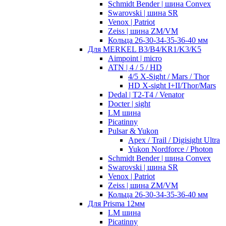
Schmidt Bender | шина Convex
Swarovski | шина SR
Venox | Patriot
Zeiss | шина ZM/VM
Кольца 26-30-34-35-36-40 мм
Для MERKEL B3/B4/KR1/K3/K5
Aimpoint | micro
ATN | 4 / 5 / HD
4/5 X-Sight / Mars / Thor
HD X-sight I+II/Thor/Mars
Dedal | T2-T4 / Venator
Docter | sight
LM шина
Picatinny
Pulsar & Yukon
Apex / Trail / Digisight Ultra
Yukon Nordforce / Photon
Schmidt Bender | шина Convex
Swarovski | шина SR
Venox | Patriot
Zeiss | шина ZM/VM
Кольца 26-30-34-35-36-40 мм
Для Prisma 12мм
LM шина
Picatinny