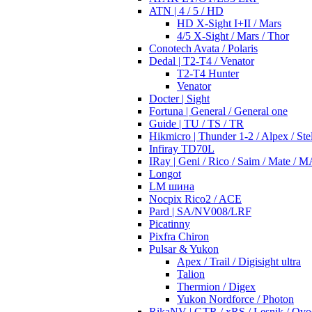
ATN | 4 / 5 / HD
HD X-Sight I+II / Mars
4/5 X-Sight / Mars / Thor
Conotech Avata / Polaris
Dedal | T2-T4 / Venator
T2-T4 Hunter
Venator
Docter | Sight
Fortuna | General / General one
Guide | TU / TS / TR
Hikmicro | Thunder 1-2 / Alpex / Stel
Infiray TD70L
IRay | Geni / Rico / Saim / Mate / 
Longot
LM шина
Nocpix Rico2 / ACE
Pard | SA/NV008/LRF
Picatinny
Pixfra Chiron
Pulsar & Yukon
Apex / Trail / Digisight ultra
Talion
Thermion / Digex
Yukon Nordforce / Photon
RikaNV | GTR / xRS / Lesnik / Ovo