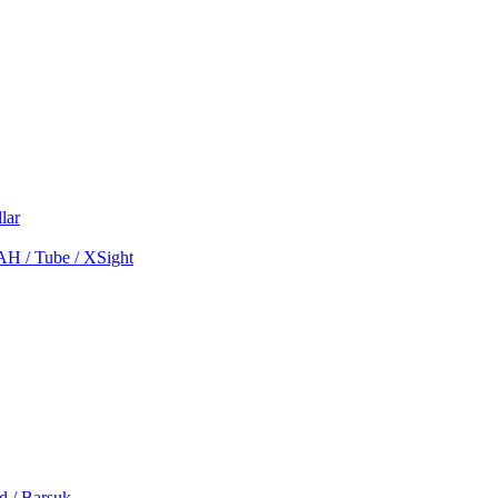
lar
MAH / Tube / XSight
d / Barsuk