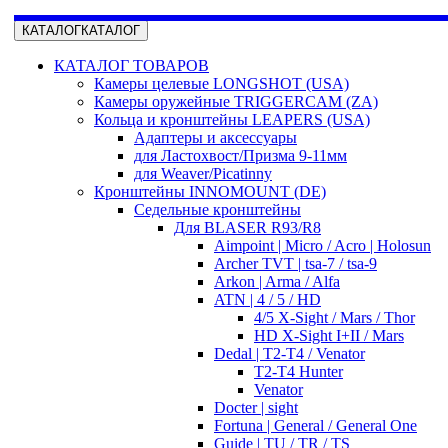
КАТАЛОГ
КАТАЛОГ
КАТАЛОГ ТОВАРОВ
Камеры целевые LONGSHOT (USA)
Камеры оружейные TRIGGERCAM (ZA)
Кольца и кронштейны LEAPERS (USA)
Адаптеры и аксессуары
для Ластохвост/Призма 9-11мм
для Weaver/Picatinny
Кронштейны INNOMOUNT (DE)
Седельные кронштейны
Для BLASER R93/R8
Aimpoint | Micro / Acro | Holosun
Archer TVT | tsa-7 / tsa-9
Arkon | Arma / Alfa
ATN | 4 / 5 / HD
4/5 X-Sight / Mars / Thor
HD X-Sight I+II / Mars
Dedal | T2-T4 / Venator
T2-T4 Hunter
Venator
Docter | sight
Fortuna | General / General One
Guide | TU / TR / TS