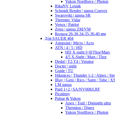
Yukon Nordforce / Photon
RikaNV Lesnik
Schmidt Bender | шина Convex
Swarovski | шина SR
Thermtec Vidar
Venox | Patriot
Zeiss | шина ZM/VM
Кольца 26-30-34-35-36-40 мм
Для SAUER 404
Aimpoint | Micro / Acro
ATN | 4 / 5 / HD
HD X-sight I+II/Thor/Mars
4/5 X-Sight / Mars / Thor
Dedal | T2-T4 / Venator
Docter | sight
Guide | TU
Hikmicro | Thunder 1-2 / Alpex / Stel
IRay | Geni / Rico / Saim / Tube / X
LM шина
Pard 1+2 | SA/NV008/LRF
Picatinny
Pulsar & Yukon
Apex / Trail / Digisight ultra
Thermion / Digex
Yukon Nordforce / Photon