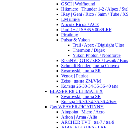
GSCI | Wolfhound
Hikmicro | Thunder 1-2 / Alpex / Stel
IRay | Geni / Rico / Saim / Tube / 
LM шина
Nocpix Rico2 / ACE
Pard 1+2 | SA/NV008/LRF
Picatinny
Pulsar & Yukon
Trail / Apex / Digisight Ultra
Thermion / Digex
Yukon Photon / Nordforce
RikaNV | GTR / xRS / Lesnik / Bar
Schmidt Bender | шина Convex
Swarovski | шина SR
Venox | Patriot
Zeiss | шина ZM/VM
Кольца 26-30-34-35-36-40 мм
BLASER R8 ULTIMATE X
Swarovski | шина SR
Кольца 26-30-34-35-36-40мм
Для WEAVER-PICATINNY
Aimpoint | Micro / Acro
Arkon | Arma / Alfa
ARCHER TVT | tsa-7 / tsa-9
ATAK ET/OT/ES3 LRF