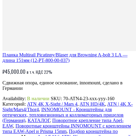
Планка Multirail Picatinny/Blaser для Browning A-bolt 3 LA —
длина 151мм (12-PT-800-00-037)
₽
45,000.00
в т.ч. НДС 22%
Сдвижная опора, единое основание, innomount, сделано в
Германии
Availability:
В наличии
SKU:
70-ATN4-23-xxx-yyy-160
Категорий:
ATN 4K X-Sight / Mars 4
,
ATN HD/4K
,
ATN | 4K X-
Sight/Mars4/Thor4
,
INNOMOUNT - Кронштейны для
оптических, тепловизионных и коллиматорных прицелов
(Германия)
,
КАТАЛОГ
,
Поворотное крепление типа Apel-
EAW
,
Поворотные кронштейны INNOMOUNT с креплением
типа EAW-Apel и Prisma 15mm
,
Подбор кронштейна по