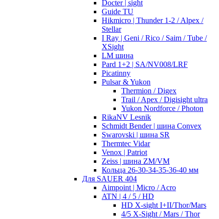
Docter | sight
Guide TU
Hikmicro | Thunder 1-2 / Alpex /
Stellar
I Ray | Geni / Rico / Saim / Tube /
XSight
LM шина
Pard 1+2 | SA/NV008/LRF
Picatinny
Pulsar & Yukon
Thermion / Digex
Trail / Apex / Digisight ultra
Yukon Nordforce / Photon
RikaNV Lesnik
Schmidt Bender | шина Convex
Swarovski | шина SR
Thermtec Vidar
Venox | Patriot
Zeiss | шина ZM/VM
Кольца 26-30-34-35-36-40 мм
Для SAUER 404
Aimpoint | Micro / Acro
ATN | 4 / 5 / HD
HD X-sight I+II/Thor/Mars
4/5 X-Sight / Mars / Thor