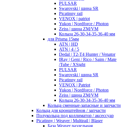
PULSAR
Swarovski | шина SR
Picatinny rail
VENOX | patriot
Yukon | Nordforce / Photon
Zeiss | шина ZM/VM
Кольца 26-30-34-35-36-40 мм
для Prisma 15мм
ATN | HD
ATN | 4 / 5
Dedal | T2-T4 Hunter / Venator
IRay | Geni / Rico / Saim / Mate
/Tube / XSight
PULSAR
Swarovski | шина SR
Picatinny rail
VENOX | Patriot
Yukon | Nordforce / Photon
Zeiss | шина ZM/VM
Кольца 26-30-34-35-36-40 мм
Кольца сменные-запасные и запчасти
Кольца для кронштейнов / запчасти
Полукольца под коллиматор / аксессуар
Picatinny | Weaver | Multirail | Blaser
База Weaver раздельная