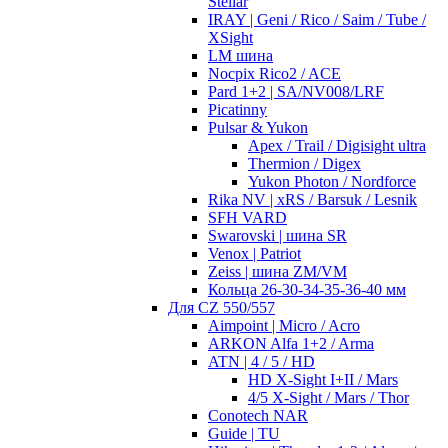
Stellar
IRAY | Geni / Rico / Saim / Tube /
XSight
LM шина
Nocpix Rico2 / ACE
Pard 1+2 | SA/NV008/LRF
Picatinny
Pulsar & Yukon
Apex / Trail / Digisight ultra
Thermion / Digex
Yukon Photon / Nordforce
Rika NV | xRS / Barsuk / Lesnik
SFH VARD
Swarovski | шина SR
Venox | Patriot
Zeiss | шина ZM/VM
Кольца 26-30-34-35-36-40 мм
Для CZ 550/557
Aimpoint | Micro / Acro
ARKON Alfa 1+2 / Arma
ATN | 4 / 5 / HD
HD X-Sight I+II / Mars
4/5 X-Sight / Mars / Thor
Conotech NAR
Guide | TU