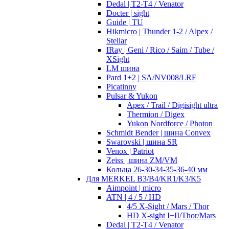
Dedal | T2-T4 / Venator
Docter | sight
Guide | TU
Hikmicro | Thunder 1-2 / Alpex /
Stellar
IRay | Geni / Rico / Saim / Tube /
XSight
LM шина
Pard 1+2 | SA/NV008/LRF
Picatinny
Pulsar & Yukon
Apex / Trail / Digisight ultra
Thermion / Digex
Yukon Nordforce / Photon
Schmidt Bender | шина Convex
Swarovski | шина SR
Venox | Patriot
Zeiss | шина ZM/VM
Кольца 26-30-34-35-36-40 мм
Для MERKEL B3/B4/KR1/K3/K5
Aimpoint | micro
ATN | 4 / 5 / HD
4/5 X-Sight / Mars / Thor
HD X-sight I+II/Thor/Mars
Dedal | T2-T4 / Venator