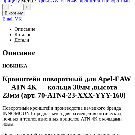
прицелу
Метки:
Apel-EAW
,
ATN 4K
,
кронштейн поворотный
-
+
В корзину
Email
VK
Описание
Каталог
Детали
Описание
НОВИНКА
Кронштейн поворотный для Apel-EAW
— ATN 4K — кольца 30мм ,высота
23мм (арт. 70-ATN4-23-XXX-YYY-160)
Поворотный кронштейн производства немецкого бренда
INNOMOUNT предназначен для размещения оптических,
ночных и тепловизионных прицелов ATN 4K с кольцами
30мм.
Опора кронштейна имеет подвижную конструкцию, что