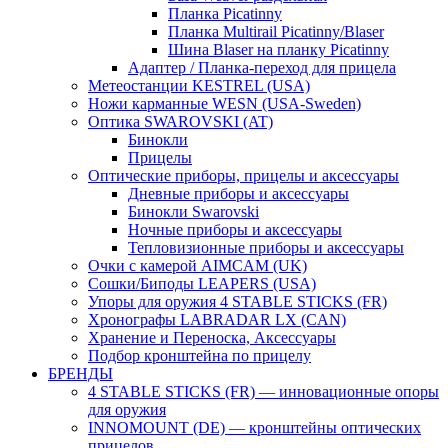
Планка Picatinny
Планка Multirail Picatinny/Blaser
Шина Blaser на планку Picatinny
Адаптер / Планка-переход для прицела
Метеостанции KESTREL (USA)
Ножи карманные WESN (USA-Sweden)
Оптика SWAROVSKI (AT)
Бинокли
Прицелы
Оптические приборы, прицелы и аксессуары
Дневные приборы и аксессуары
Бинокли Swarovski
Ночные приборы и аксессуары
Тепловизионные приборы и аксессуары
Очки с камерой AIMCAM (UK)
Сошки/Биподы LEAPERS (USA)
Упоры для оружия 4 STABLE STICKS (FR)
Хронографы LABRADAR LX (CAN)
Хранение и Переноска, Аксессуары
Подбор кронштейна по прицелу
БРЕНДЫ
4 STABLE STICKS (FR) — инновационные опоры
для оружия
INNOMOUNT (DE) — кронштейны оптических
прицелов