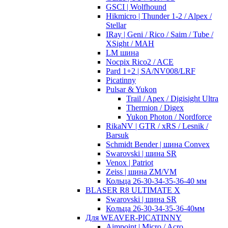
GSCI | Wolfhound
Hikmicro | Thunder 1-2 / Alpex /
Stellar
IRay | Geni / Rico / Saim / Tube /
XSight / MAH
LM шина
Nocpix Rico2 / ACE
Pard 1+2 | SA/NV008/LRF
Picatinny
Pulsar & Yukon
Trail / Apex / Digisight Ultra
Thermion / Digex
Yukon Photon / Nordforce
RikaNV | GTR / xRS / Lesnik /
Barsuk
Schmidt Bender | шина Convex
Swarovski | шина SR
Venox | Patriot
Zeiss | шина ZM/VM
Кольца 26-30-34-35-36-40 мм
BLASER R8 ULTIMATE X
Swarovski | шина SR
Кольца 26-30-34-35-36-40мм
Для WEAVER-PICATINNY
Aimpoint | Micro / Acro