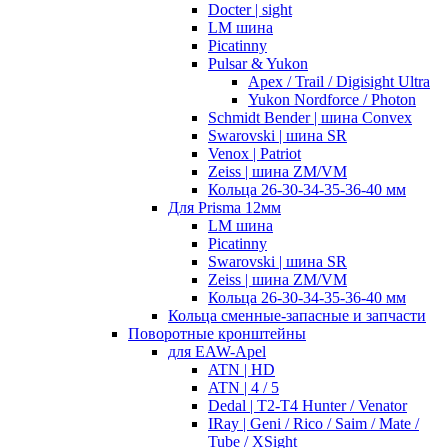
Docter | sight
LM шина
Picatinny
Pulsar & Yukon
Apex / Trail / Digisight Ultra
Yukon Nordforce / Photon
Schmidt Bender | шина Convex
Swarovski | шина SR
Venox | Patriot
Zeiss | шина ZM/VM
Кольца 26-30-34-35-36-40 мм
Для Prisma 12мм
LM шина
Picatinny
Swarovski | шина SR
Zeiss | шина ZM/VM
Кольца 26-30-34-35-36-40 мм
Кольца сменные-запасные и запчасти
Поворотные кронштейны
для EAW-Apel
ATN | HD
ATN | 4 / 5
Dedal | T2-T4 Hunter / Venator
IRay | Geni / Rico / Saim / Mate /
Tube / XSight