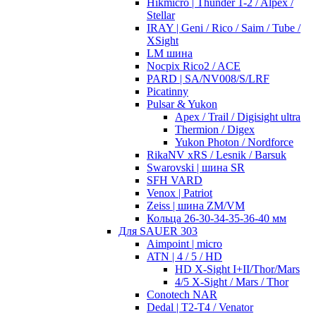
Hikmicro | Thunder 1-2 / Alpex /
Stellar
IRAY | Geni / Rico / Saim / Tube /
XSight
LM шина
Nocpix Rico2 / ACE
PARD | SA/NV008/S/LRF
Picatinny
Pulsar & Yukon
Apex / Trail / Digisight ultra
Thermion / Digex
Yukon Photon / Nordforce
RikaNV xRS / Lesnik / Barsuk
Swarovski | шина SR
SFH VARD
Venox | Patriot
Zeiss | шина ZM/VM
Кольца 26-30-34-35-36-40 мм
Для SAUER 303
Aimpoint | micro
ATN | 4 / 5 / HD
HD X-Sight I+II/Thor/Mars
4/5 X-Sight / Mars / Thor
Conotech NAR
Dedal | T2-T4 / Venator