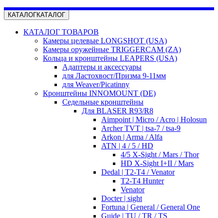
КАТАЛОГ
КАТАЛОГ
КАТАЛОГ ТОВАРОВ
Камеры целевые LONGSHOT (USA)
Камеры оружейные TRIGGERCAM (ZA)
Кольца и кронштейны LEAPERS (USA)
Адаптеры и аксессуары
для Ластохвост/Призма 9-11мм
для Weaver/Picatinny
Кронштейны INNOMOUNT (DE)
Седельные кронштейны
Для BLASER R93/R8
Aimpoint | Micro / Acro | Holosun
Archer TVT | tsa-7 / tsa-9
Arkon | Arma / Alfa
ATN | 4 / 5 / HD
4/5 X-Sight / Mars / Thor
HD X-Sight I+II / Mars
Dedal | T2-T4 / Venator
T2-T4 Hunter
Venator
Docter | sight
Fortuna | General / General One
Guide | TU / TR / TS