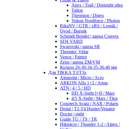
Apex / Trail / Digisight ultra
Talion
Thermion / Digex
Yukon Nordforce / Photon
RikaNV | GTR / xRS / Lesnik /
Ovod / Barsuk
Schmidt Bender | шина Convex
SFH VARD
Swarovski | шина SR
Thermtec Vidar
Venox | Patriot
Zeiss | шина ZM/VM
Кольца 26-30-34-35-36-40 мм
Для TIKKA T3/T3x
Aimpoint | Micro / Acro
ARKON Alfa 1+2 / Arma
ATN | 4 / 5 / HD
HD X-Sight I+II / Mars
4/5 X-Sight / Mars / Thor
Conotech Avata / NAR / Polaris
Dedal | T2-T4 Hunter/Venator
Docter | sight
Guide TU / TS / TR
Hikmicro | Thunder 1-2 / Alpex /