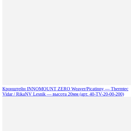
Кронштейн INNOMOUNT ZERO Weaver/Picatinny — Thermtec
Vidar / RikaNV Lesnik — высота 20мм (арт. 40-TV-20-00-200)