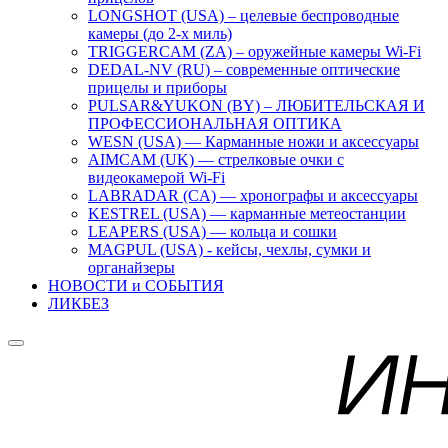
LONGSHOT (USA) – целевые беспроводные
камеры (до 2-х миль)
TRIGGERCAM (ZA) – оружейные камеры Wi-Fi
DEDAL-NV (RU) – современные оптические
прицелы и приборы
PULSAR&YUKON (BY) – ЛЮБИТЕЛЬСКАЯ И
ПРОФЕССИОНАЛЬНАЯ ОПТИКА
WESN (USA) — Карманные ножи и аксессуары
AIMCAM (UK) — стрелковые очки с
видеокамерой Wi-Fi
LABRADAR (CA) — хронографы и аксессуары
KESTREL (USA) — карманные метеостанции
LEAPERS (USA) — кольца и сошки
MAGPUL (USA) - кейсы, чехлы, сумки и
органайзеры
НОВОСТИ и СОБЫТИЯ
ЛИКБЕЗ