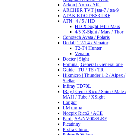
Arkon | Arma / Alfa
ARCHER TVT | tsa-7 / tsa-9
ATAK ET/OT/ES3 LRF
ATN | 4 / 5 / HD
HD X-Sight I+II / Mars
4/5 X-Sight / Mars / Thor
Conotech Avata / Polaris
Dedal | T2-T4 / Venator
T2-T4 Hunter
Venator
Docter | Sight
Fortuna | General / General one
Guide | TU / TS / TR
Hikmicro | Thunder 1-2 / Alpex /
Stellar
Infiray TD70L
IRay | Geni / Rico / Saim / Mate /
MAH / Tube / XSight
Longot
LM шина
Nocpix Rico2 / ACE
Pard | SA/NV008/LRF
Picatinny
Pixfra Chiron
Pulsar & Yukon