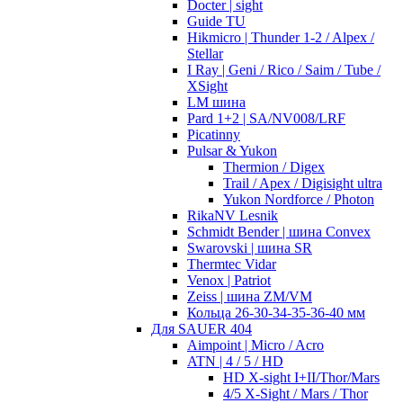
Docter | sight
Guide TU
Hikmicro | Thunder 1-2 / Alpex /
Stellar
I Ray | Geni / Rico / Saim / Tube /
XSight
LM шина
Pard 1+2 | SA/NV008/LRF
Picatinny
Pulsar & Yukon
Thermion / Digex
Trail / Apex / Digisight ultra
Yukon Nordforce / Photon
RikaNV Lesnik
Schmidt Bender | шина Convex
Swarovski | шина SR
Thermtec Vidar
Venox | Patriot
Zeiss | шина ZM/VM
Кольца 26-30-34-35-36-40 мм
Для SAUER 404
Aimpoint | Micro / Acro
ATN | 4 / 5 / HD
HD X-sight I+II/Thor/Mars
4/5 X-Sight / Mars / Thor