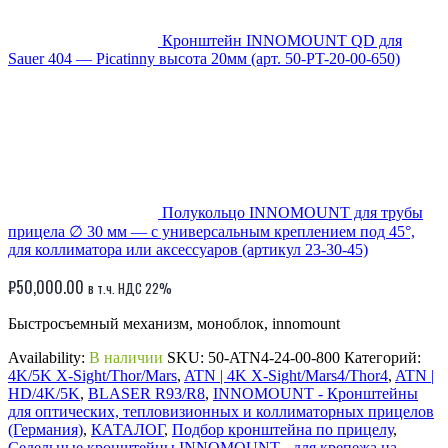
Кронштейн INNOMOUNT QD для
Sauer 404 — Picatinny высота 20мм (арт. 50-PT-20-00-650)
Полукольцо INNOMOUNT для трубы
прицела ∅ 30 мм — с универсальным креплением под 45°,
для коллиматора или аксессуаров (артикул 23-30-45)
₽
50,000.00
в т.ч. НДС 22%
Быстросъемный механизм, моноблок, innomount
Availability:
В наличии
SKU:
50-ATN4-24-00-800
Категорий:
4K/5K X-Sight/Thor/Mars
,
ATN | 4K X-Sight/Mars4/Thor4
,
ATN |
HD/4K/5K
,
BLASER R93/R8
,
INNOMOUNT - Кронштейны
для оптических, тепловизионных и коллиматорных прицелов
(Германия)
,
КАТАЛОГ
,
Подбор кронштейна по прицелу
,
Седельные кронштейны INNOMOUNT - для крепежа на