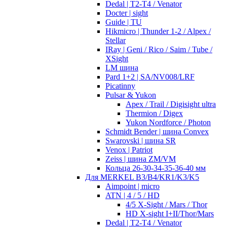
Dedal | T2-T4 / Venator
Docter | sight
Guide | TU
Hikmicro | Thunder 1-2 / Alpex /
Stellar
IRay | Geni / Rico / Saim / Tube /
XSight
LM шина
Pard 1+2 | SA/NV008/LRF
Picatinny
Pulsar & Yukon
Apex / Trail / Digisight ultra
Thermion / Digex
Yukon Nordforce / Photon
Schmidt Bender | шина Convex
Swarovski | шина SR
Venox | Patriot
Zeiss | шина ZM/VM
Кольца 26-30-34-35-36-40 мм
Для MERKEL B3/B4/KR1/K3/K5
Aimpoint | micro
ATN | 4 / 5 / HD
4/5 X-Sight / Mars / Thor
HD X-sight I+II/Thor/Mars
Dedal | T2-T4 / Venator