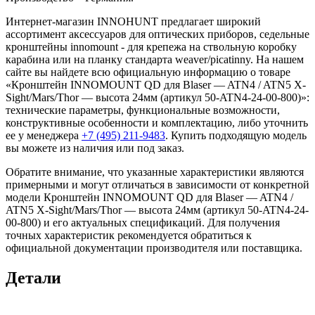
Интернет-магазин INNOHUNT предлагает широкий
ассортимент аксессуаров для оптических приборов, седельные
кронштейны innomount - для крепежа на ствольную коробку
карабина или на планку стандарта weaver/picatinny. На нашем
сайте вы найдете всю официальную информацию о товаре
«Кронштейн INNOMOUNT QD для Blaser — ATN4 / ATN5 X-
Sight/Mars/Thor — высота 24мм (артикул 50-ATN4-24-00-800)»:
технические параметры, функциональные возможности,
конструктивные особенности и комплектацию, либо уточнить
ее у менеджера
+7 (495) 211-9483
. Купить подходящую модель
вы можете из наличия или под заказ.
Обратите внимание, что указанные характеристики являются
примерными и могут отличаться в зависимости от конкретной
модели Кронштейн INNOMOUNT QD для Blaser — ATN4 /
ATN5 X-Sight/Mars/Thor — высота 24мм (артикул 50-ATN4-24-
00-800) и его актуальных спецификаций. Для получения
точных характеристик рекомендуется обратиться к
официальной документации производителя или поставщика.
Детали