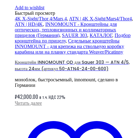
Add to wishlist
Быстрый просмотр
4K X-Sight/Thor 4/Mars 4
,
ATN | 4K X-Sight/Mars4/Thor4
,
ATN | HD/4K
,
INNOMOUNT - Кронштейны для
оптических, тепловизионных и коллиматорных
прицелов (Германия)
,
SAUER 303
,
КАТАЛОГ
,
Подбор
кронштейна по прицелу
,
Седельные кронштейны
INNOMOUNT - для крепежа на ствольную коробку
карабина или на планку стандарта Weaver/Picatinny
Кронштейн INNOMOUNT QD для Sauer 303 — ATN 4/5,
высота 24мм (артикул 50-ATN4-24-00-600)
моноблок, быстросъемный, innomount, сделано в
Германии
₽
42,000.00
в т.ч. НДС 22%
Читать далее