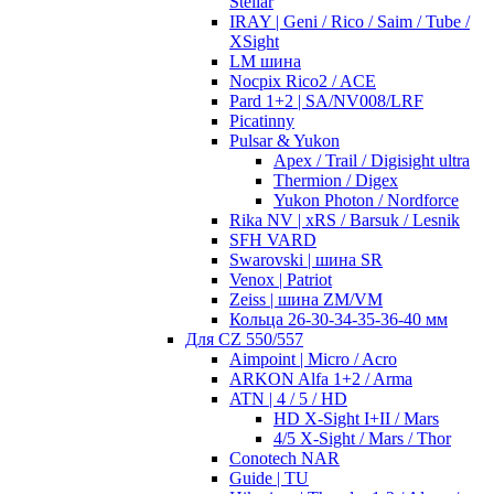
Stellar
IRAY | Geni / Rico / Saim / Tube /
XSight
LM шина
Nocpix Rico2 / ACE
Pard 1+2 | SA/NV008/LRF
Picatinny
Pulsar & Yukon
Apex / Trail / Digisight ultra
Thermion / Digex
Yukon Photon / Nordforce
Rika NV | xRS / Barsuk / Lesnik
SFH VARD
Swarovski | шина SR
Venox | Patriot
Zeiss | шина ZM/VM
Кольца 26-30-34-35-36-40 мм
Для CZ 550/557
Aimpoint | Micro / Acro
ARKON Alfa 1+2 / Arma
ATN | 4 / 5 / HD
HD X-Sight I+II / Mars
4/5 X-Sight / Mars / Thor
Conotech NAR
Guide | TU