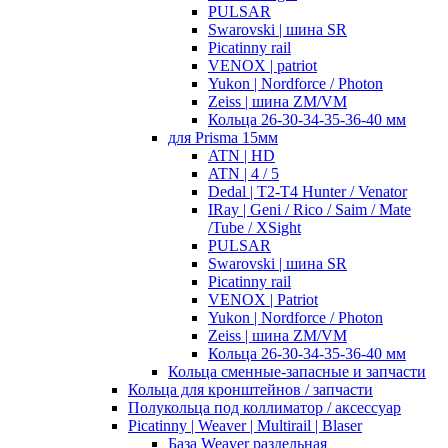
PULSAR
Swarovski | шина SR
Picatinny rail
VENOX | patriot
Yukon | Nordforce / Photon
Zeiss | шина ZM/VM
Кольца 26-30-34-35-36-40 мм
для Prisma 15мм
ATN | HD
ATN | 4 / 5
Dedal | T2-T4 Hunter / Venator
IRay | Geni / Rico / Saim / Mate
/Tube / XSight
PULSAR
Swarovski | шина SR
Picatinny rail
VENOX | Patriot
Yukon | Nordforce / Photon
Zeiss | шина ZM/VM
Кольца 26-30-34-35-36-40 мм
Кольца сменные-запасные и запчасти
Кольца для кронштейнов / запчасти
Полукольца под коллиматор / аксессуар
Picatinny | Weaver | Multirail | Blaser
База Weaver раздельная