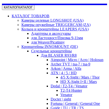
КАТАЛОГ
КАТАЛОГ
КАТАЛОГ ТОВАРОВ
Камеры целевые LONGSHOT (USA)
Камеры оружейные TRIGGERCAM (ZA)
Кольца и кронштейны LEAPERS (USA)
Адаптеры и аксессуары
для Ластохвост/Призма 9-11мм
для Weaver/Picatinny
Кронштейны INNOMOUNT (DE)
Седельные кронштейны
Для BLASER R93/R8
Aimpoint | Micro / Acro | Holosun
Archer TVT | tsa-7 / tsa-9
Arkon | Arma / Alfa
ATN | 4 / 5 / HD
4/5 X-Sight / Mars / Thor
HD X-Sight I+II / Mars
Dedal | T2-T4 / Venator
T2-T4 Hunter
Venator
Docter | sight
Fortuna | General / General One
Guide | TU / TR / TS