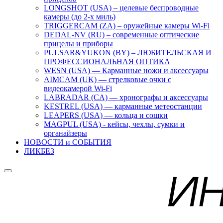
LONGSHOT (USA) – целевые беспроводные
камеры (до 2-х миль)
TRIGGERCAM (ZA) – оружейные камеры Wi-Fi
DEDAL-NV (RU) – современные оптические
прицелы и приборы
PULSAR&YUKON (BY) – ЛЮБИТЕЛЬСКАЯ И
ПРОФЕССИОНАЛЬНАЯ ОПТИКА
WESN (USA) — Карманные ножи и аксессуары
AIMCAM (UK) — стрелковые очки с
видеокамерой Wi-Fi
LABRADAR (CA) — хронографы и аксессуары
KESTREL (USA) — карманные метеостанции
LEAPERS (USA) — кольца и сошки
MAGPUL (USA) - кейсы, чехлы, сумки и
органайзеры
НОВОСТИ и СОБЫТИЯ
ЛИКБЕЗ