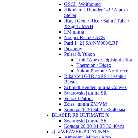
GSCI | Wolfhound
Hikmicro | Thunder 1-2 / Alpex /
Stellar
IRay | Geni / Rico / Saim / Tube /
XSight / MAH
LM шина
Nocpix Rico2 / ACE
Pard 1+2 | SA/NV008/LRF
Picatinny
Pulsar & Yukon
Trail / Apex / Digisight Ultra
Thermion / Digex
Yukon Photon / Nordforce
RikaNV | GTR / xRS / Lesnik /
Barsuk
Schmidt Bender | шина Convex
Swarovski | шина SR
Venox | Patriot
Zeiss | шина ZM/VM
Кольца 26-30-34-35-36-40 мм
BLASER R8 ULTIMATE X
Swarovski | шина SR
Кольца 26-30-34-35-36-40мм
Для WEAVER-PICATINNY
Aimpoint | Micro / Acro