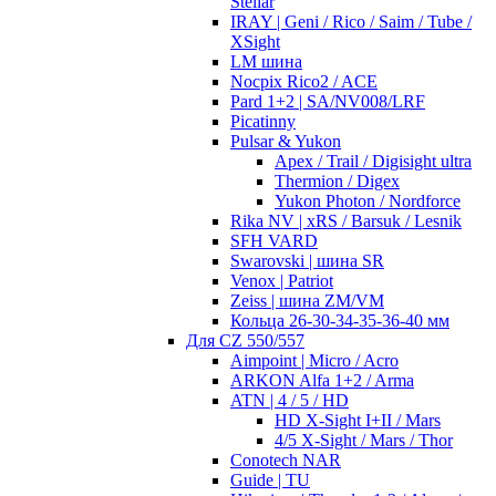
Stellar
IRAY | Geni / Rico / Saim / Tube /
XSight
LM шина
Nocpix Rico2 / ACE
Pard 1+2 | SA/NV008/LRF
Picatinny
Pulsar & Yukon
Apex / Trail / Digisight ultra
Thermion / Digex
Yukon Photon / Nordforce
Rika NV | xRS / Barsuk / Lesnik
SFH VARD
Swarovski | шина SR
Venox | Patriot
Zeiss | шина ZM/VM
Кольца 26-30-34-35-36-40 мм
Для CZ 550/557
Aimpoint | Micro / Acro
ARKON Alfa 1+2 / Arma
ATN | 4 / 5 / HD
HD X-Sight I+II / Mars
4/5 X-Sight / Mars / Thor
Conotech NAR
Guide | TU