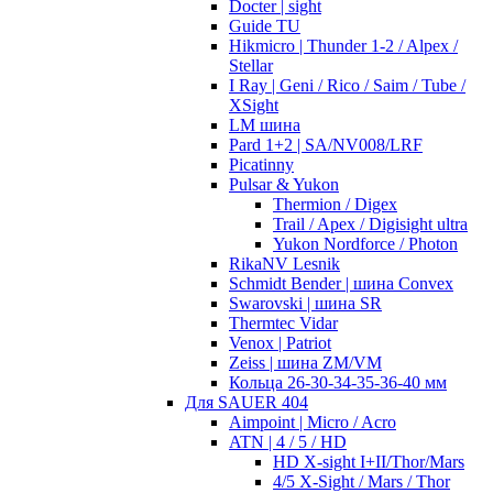
Docter | sight
Guide TU
Hikmicro | Thunder 1-2 / Alpex /
Stellar
I Ray | Geni / Rico / Saim / Tube /
XSight
LM шина
Pard 1+2 | SA/NV008/LRF
Picatinny
Pulsar & Yukon
Thermion / Digex
Trail / Apex / Digisight ultra
Yukon Nordforce / Photon
RikaNV Lesnik
Schmidt Bender | шина Convex
Swarovski | шина SR
Thermtec Vidar
Venox | Patriot
Zeiss | шина ZM/VM
Кольца 26-30-34-35-36-40 мм
Для SAUER 404
Aimpoint | Micro / Acro
ATN | 4 / 5 / HD
HD X-sight I+II/Thor/Mars
4/5 X-Sight / Mars / Thor