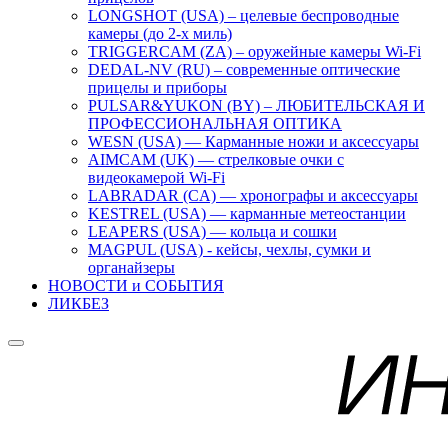
LONGSHOT (USA) – целевые беспроводные
камеры (до 2-х миль)
TRIGGERCAM (ZA) – оружейные камеры Wi-Fi
DEDAL-NV (RU) – современные оптические
прицелы и приборы
PULSAR&YUKON (BY) – ЛЮБИТЕЛЬСКАЯ И
ПРОФЕССИОНАЛЬНАЯ ОПТИКА
WESN (USA) — Карманные ножи и аксессуары
AIMCAM (UK) — стрелковые очки с
видеокамерой Wi-Fi
LABRADAR (CA) — хронографы и аксессуары
KESTREL (USA) — карманные метеостанции
LEAPERS (USA) — кольца и сошки
MAGPUL (USA) - кейсы, чехлы, сумки и
органайзеры
НОВОСТИ и СОБЫТИЯ
ЛИКБЕЗ