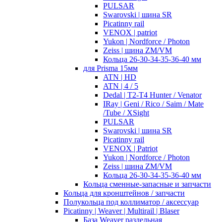
PULSAR
Swarovski | шина SR
Picatinny rail
VENOX | patriot
Yukon | Nordforce / Photon
Zeiss | шина ZM/VM
Кольца 26-30-34-35-36-40 мм
для Prisma 15мм
ATN | HD
ATN | 4 / 5
Dedal | T2-T4 Hunter / Venator
IRay | Geni / Rico / Saim / Mate
/Tube / XSight
PULSAR
Swarovski | шина SR
Picatinny rail
VENOX | Patriot
Yukon | Nordforce / Photon
Zeiss | шина ZM/VM
Кольца 26-30-34-35-36-40 мм
Кольца сменные-запасные и запчасти
Кольца для кронштейнов / запчасти
Полукольца под коллиматор / аксессуар
Picatinny | Weaver | Multirail | Blaser
База Weaver раздельная