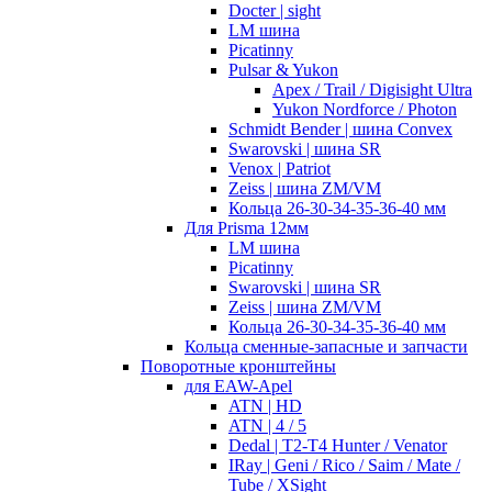
Docter | sight
LM шина
Picatinny
Pulsar & Yukon
Apex / Trail / Digisight Ultra
Yukon Nordforce / Photon
Schmidt Bender | шина Convex
Swarovski | шина SR
Venox | Patriot
Zeiss | шина ZM/VM
Кольца 26-30-34-35-36-40 мм
Для Prisma 12мм
LM шина
Picatinny
Swarovski | шина SR
Zeiss | шина ZM/VM
Кольца 26-30-34-35-36-40 мм
Кольца сменные-запасные и запчасти
Поворотные кронштейны
для EAW-Apel
ATN | HD
ATN | 4 / 5
Dedal | T2-T4 Hunter / Venator
IRay | Geni / Rico / Saim / Mate /
Tube / XSight