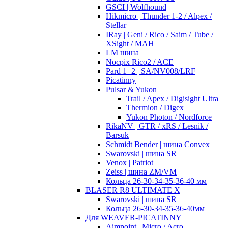
GSCI | Wolfhound
Hikmicro | Thunder 1-2 / Alpex /
Stellar
IRay | Geni / Rico / Saim / Tube /
XSight / MAH
LM шина
Nocpix Rico2 / ACE
Pard 1+2 | SA/NV008/LRF
Picatinny
Pulsar & Yukon
Trail / Apex / Digisight Ultra
Thermion / Digex
Yukon Photon / Nordforce
RikaNV | GTR / xRS / Lesnik /
Barsuk
Schmidt Bender | шина Convex
Swarovski | шина SR
Venox | Patriot
Zeiss | шина ZM/VM
Кольца 26-30-34-35-36-40 мм
BLASER R8 ULTIMATE X
Swarovski | шина SR
Кольца 26-30-34-35-36-40мм
Для WEAVER-PICATINNY
Aimpoint | Micro / Acro