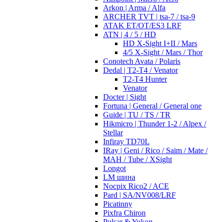
Arkon | Arma / Alfa
ARCHER TVT | tsa-7 / tsa-9
ATAK ET/OT/ES3 LRF
ATN | 4 / 5 / HD
HD X-Sight I+II / Mars
4/5 X-Sight / Mars / Thor
Conotech Avata / Polaris
Dedal | T2-T4 / Venator
T2-T4 Hunter
Venator
Docter | Sight
Fortuna | General / General one
Guide | TU / TS / TR
Hikmicro | Thunder 1-2 / Alpex /
Stellar
Infiray TD70L
IRay | Geni / Rico / Saim / Mate /
MAH / Tube / XSight
Longot
LM шина
Nocpix Rico2 / ACE
Pard | SA/NV008/LRF
Picatinny
Pixfra Chiron
Pulsar & Yukon