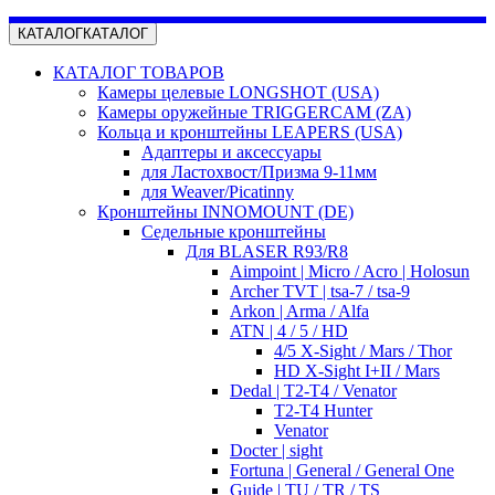
КАТАЛОГ
КАТАЛОГ
КАТАЛОГ ТОВАРОВ
Камеры целевые LONGSHOT (USA)
Камеры оружейные TRIGGERCAM (ZA)
Кольца и кронштейны LEAPERS (USA)
Адаптеры и аксессуары
для Ластохвост/Призма 9-11мм
для Weaver/Picatinny
Кронштейны INNOMOUNT (DE)
Седельные кронштейны
Для BLASER R93/R8
Aimpoint | Micro / Acro | Holosun
Archer TVT | tsa-7 / tsa-9
Arkon | Arma / Alfa
ATN | 4 / 5 / HD
4/5 X-Sight / Mars / Thor
HD X-Sight I+II / Mars
Dedal | T2-T4 / Venator
T2-T4 Hunter
Venator
Docter | sight
Fortuna | General / General One
Guide | TU / TR / TS