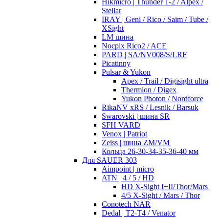
Hikmicro | Thunder 1-2 / Alpex /
Stellar
IRAY | Geni / Rico / Saim / Tube /
XSight
LM шина
Nocpix Rico2 / ACE
PARD | SA/NV008/S/LRF
Picatinny
Pulsar & Yukon
Apex / Trail / Digisight ultra
Thermion / Digex
Yukon Photon / Nordforce
RikaNV xRS / Lesnik / Barsuk
Swarovski | шина SR
SFH VARD
Venox | Patriot
Zeiss | шина ZM/VM
Кольца 26-30-34-35-36-40 мм
Для SAUER 303
Aimpoint | micro
ATN | 4 / 5 / HD
HD X-Sight I+II/Thor/Mars
4/5 X-Sight / Mars / Thor
Conotech NAR
Dedal | T2-T4 / Venator