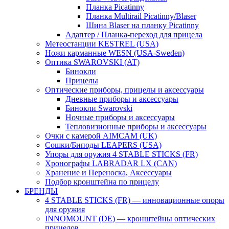
Планка Picatinny
Планка Multirail Picatinny/Blaser
Шина Blaser на планку Picatinny
Адаптер / Планка-переход для прицела
Метеостанции KESTREL (USA)
Ножи карманные WESN (USA-Sweden)
Оптика SWAROVSKI (AT)
Бинокли
Прицелы
Оптические приборы, прицелы и аксессуары
Дневные приборы и аксессуары
Бинокли Swarovski
Ночные приборы и аксессуары
Тепловизионные приборы и аксессуары
Очки с камерой AIMCAM (UK)
Сошки/Биподы LEAPERS (USA)
Упоры для оружия 4 STABLE STICKS (FR)
Хронографы LABRADAR LX (CAN)
Хранение и Переноска, Аксессуары
Подбор кронштейна по прицелу
БРЕНДЫ
4 STABLE STICKS (FR) — инновационные опоры
для оружия
INNOMOUNT (DE) — кронштейны оптических
прицелов