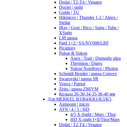
Dedal | T2-T4 / Venator
Docter | sight
Guide | TU
Hikmicro | Thunder 1-2 / Alpex /
Stellar
IRay | Geni / Rico / Saim / Tube /
XSight
LM шина
Pard 1+2 | SA/NV008/LRF
Picatinny
Pulsar & Yukon
Apex / Trail / Digisight ultra
Thermion / Digex
Yukon Nordforce / Photon
Schmidt Bender | шина Convex
Swarovski | шина SR
Venox | Patriot
Zeiss | шина ZM/VM
Кольца 26-30-34-35-36-40 мм
Для MERKEL B3/B4/KR1/K3/K5
Aimpoint | micro
ATN | 4 / 5 / HD
4/5 X-Sight / Mars / Thor
HD X-sight I+II/Thor/Mars
Dedal | T2-T4 / Venator