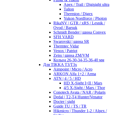
Apex / Trail / Digisight ultra
Talion
Thermion / Digex
Yukon Nordforce / Photon
RikaNV | GTR / xRS / Lesnik /
Ovod / Barsuk
Schmidt Bender | шина Convex
SFH VARD
Swarovski | шина SR
Thermtec Vidar
Venox | Patriot
Zeiss | шина ZM/VM
Кольца 26-30-34-35-36-40 мм
Для TIKKA T3/T3x
Aimpoint | Micro / Acro
ARKON Alfa 1+2 / Arma
ATN | 4 / 5 / HD
HD X-Sight I+II / Mars
4/5 X-Sight / Mars / Thor
Conotech Avata / NAR / Polaris
Dedal | T2-T4 Hunter/Venator
Docter | sight
Guide TU / TS / TR
Hikmicro | Thunder 1-2 / Alpex /