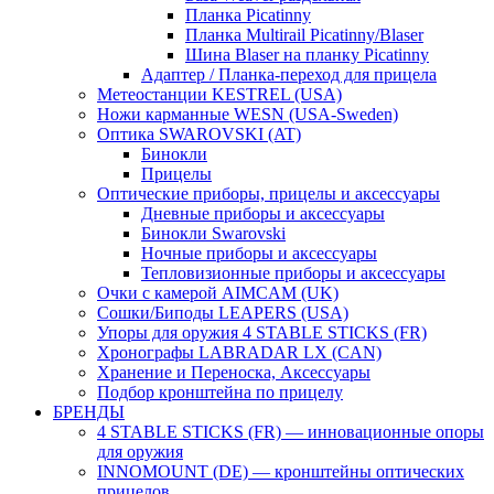
Планка Picatinny
Планка Multirail Picatinny/Blaser
Шина Blaser на планку Picatinny
Адаптер / Планка-переход для прицела
Метеостанции KESTREL (USA)
Ножи карманные WESN (USA-Sweden)
Оптика SWAROVSKI (AT)
Бинокли
Прицелы
Оптические приборы, прицелы и аксессуары
Дневные приборы и аксессуары
Бинокли Swarovski
Ночные приборы и аксессуары
Тепловизионные приборы и аксессуары
Очки с камерой AIMCAM (UK)
Сошки/Биподы LEAPERS (USA)
Упоры для оружия 4 STABLE STICKS (FR)
Хронографы LABRADAR LX (CAN)
Хранение и Переноска, Аксессуары
Подбор кронштейна по прицелу
БРЕНДЫ
4 STABLE STICKS (FR) — инновационные опоры
для оружия
INNOMOUNT (DE) — кронштейны оптических
прицелов