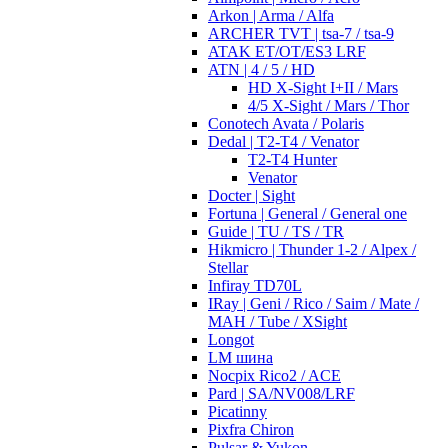
Arkon | Arma / Alfa
ARCHER TVT | tsa-7 / tsa-9
ATAK ET/OT/ES3 LRF
ATN | 4 / 5 / HD
HD X-Sight I+II / Mars
4/5 X-Sight / Mars / Thor
Conotech Avata / Polaris
Dedal | T2-T4 / Venator
T2-T4 Hunter
Venator
Docter | Sight
Fortuna | General / General one
Guide | TU / TS / TR
Hikmicro | Thunder 1-2 / Alpex /
Stellar
Infiray TD70L
IRay | Geni / Rico / Saim / Mate /
MAH / Tube / XSight
Longot
LM шина
Nocpix Rico2 / ACE
Pard | SA/NV008/LRF
Picatinny
Pixfra Chiron
Pulsar & Yukon