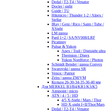
Dedal | T2-T4 / Venator
Docter | sight
Guide | TU
Hikmicro | Thunder 1-2 / Alpex /
Stellar
IRay | Geni / Rico / Saim / Tube /
XSight
LM шина
Pard 1+2 | SA/NV008/LRF
Picatinny
Pulsar & Yukon
Apex / Trail / Digisight ultra
Thermion / Digex
Yukon Nordforce / Photon
Schmidt Bender | шина Convex
Swarovski | шина SR
Venox | Patriot
Zeiss | шина ZM/VM
Кольца 26-30-34-35-36-40 мм
Для MERKEL B3/B4/KR1/K3/K5
Aimpoint | micro
ATN | 4 / 5 / HD
4/5 X-Sight / Mars / Thor
HD X-sight I+II/Thor/Mars
Dedal | T2-T4 / Venator