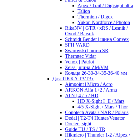
Apex / Trail / Digisight ultra
Talion
Thermion / Digex
Yukon Nordforce / Photon
RikaNV | GTR / xRS / Lesnik /
Ovod / Barsuk
Schmidt Bender | шина Convex
SFH VARD
Swarovski | шина SR
Thermtec Vidar
Venox | Patriot
Zeiss | шина ZM/VM
Кольца 26-30-34-35-36-40 мм
Для TIKKA T3/T3x
Aimpoint | Micro / Acro
ARKON Alfa 1+2 / Arma
ATN | 4 / 5 / HD
HD X-Sight I+II / Mars
4/5 X-Sight / Mars / Thor
Conotech Avata / NAR / Polaris
Dedal | T2-T4 Hunter/Venator
Docter | sight
Guide TU / TS / TR
Hikmicro | Thunder 1-2 / Alpex /