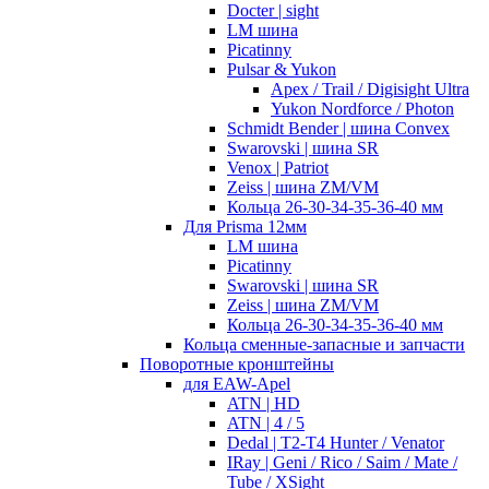
Docter | sight
LM шина
Picatinny
Pulsar & Yukon
Apex / Trail / Digisight Ultra
Yukon Nordforce / Photon
Schmidt Bender | шина Convex
Swarovski | шина SR
Venox | Patriot
Zeiss | шина ZM/VM
Кольца 26-30-34-35-36-40 мм
Для Prisma 12мм
LM шина
Picatinny
Swarovski | шина SR
Zeiss | шина ZM/VM
Кольца 26-30-34-35-36-40 мм
Кольца сменные-запасные и запчасти
Поворотные кронштейны
для EAW-Apel
ATN | HD
ATN | 4 / 5
Dedal | T2-T4 Hunter / Venator
IRay | Geni / Rico / Saim / Mate /
Tube / XSight