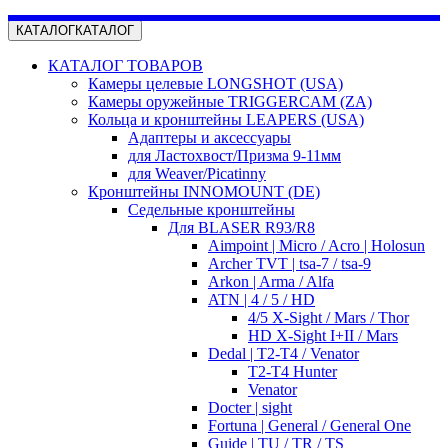
КАТАЛОГ
КАТАЛОГ
КАТАЛОГ ТОВАРОВ
Камеры целевые LONGSHOT (USA)
Камеры оружейные TRIGGERCAM (ZA)
Кольца и кронштейны LEAPERS (USA)
Адаптеры и аксессуары
для Ластохвост/Призма 9-11мм
для Weaver/Picatinny
Кронштейны INNOMOUNT (DE)
Седельные кронштейны
Для BLASER R93/R8
Aimpoint | Micro / Acro | Holosun
Archer TVT | tsa-7 / tsa-9
Arkon | Arma / Alfa
ATN | 4 / 5 / HD
4/5 X-Sight / Mars / Thor
HD X-Sight I+II / Mars
Dedal | T2-T4 / Venator
T2-T4 Hunter
Venator
Docter | sight
Fortuna | General / General One
Guide | TU / TR / TS