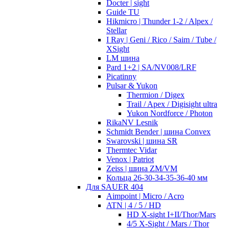
Docter | sight
Guide TU
Hikmicro | Thunder 1-2 / Alpex /
Stellar
I Ray | Geni / Rico / Saim / Tube /
XSight
LM шина
Pard 1+2 | SA/NV008/LRF
Picatinny
Pulsar & Yukon
Thermion / Digex
Trail / Apex / Digisight ultra
Yukon Nordforce / Photon
RikaNV Lesnik
Schmidt Bender | шина Convex
Swarovski | шина SR
Thermtec Vidar
Venox | Patriot
Zeiss | шина ZM/VM
Кольца 26-30-34-35-36-40 мм
Для SAUER 404
Aimpoint | Micro / Acro
ATN | 4 / 5 / HD
HD X-sight I+II/Thor/Mars
4/5 X-Sight / Mars / Thor