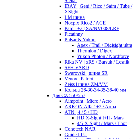
Stellar
IRAY | Geni / Rico / Saim / Tube /
XSight
LM шина
Nocpix Rico2 / ACE
Pard 1+2 | SA/NV008/LRF
Picatinny
Pulsar & Yukon
Apex / Trail / Digisight ultra
Thermion / Digex
Yukon Photon / Nordforce
Rika NV | xRS / Barsuk / Lesnik
SFH VARD
Swarovski | шина SR
Venox | Patriot
Zeiss | шина ZM/VM
Кольца 26-30-34-35-36-40 мм
Для CZ 550/557
Aimpoint | Micro / Acro
ARKON Alfa 1+2 / Arma
ATN | 4 / 5 / HD
HD X-Sight I+II / Mars
4/5 X-Sight / Mars / Thor
Conotech NAR
Guide | TU