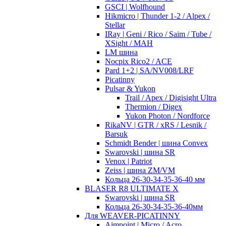
GSCI | Wolfhound
Hikmicro | Thunder 1-2 / Alpex /
Stellar
IRay | Geni / Rico / Saim / Tube /
XSight / MAH
LM шина
Nocpix Rico2 / ACE
Pard 1+2 | SA/NV008/LRF
Picatinny
Pulsar & Yukon
Trail / Apex / Digisight Ultra
Thermion / Digex
Yukon Photon / Nordforce
RikaNV | GTR / xRS / Lesnik /
Barsuk
Schmidt Bender | шина Convex
Swarovski | шина SR
Venox | Patriot
Zeiss | шина ZM/VM
Кольца 26-30-34-35-36-40 мм
BLASER R8 ULTIMATE X
Swarovski | шина SR
Кольца 26-30-34-35-36-40мм
Для WEAVER-PICATINNY
Aimpoint | Micro / Acro