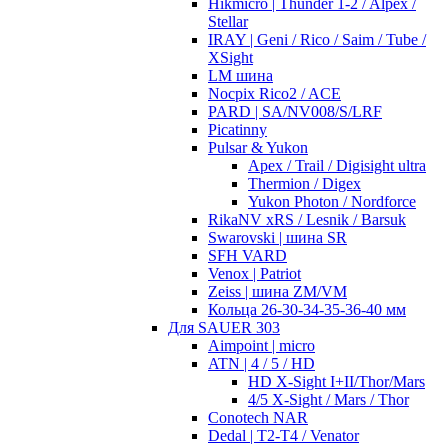
Hikmicro | Thunder 1-2 / Alpex /
Stellar
IRAY | Geni / Rico / Saim / Tube /
XSight
LM шина
Nocpix Rico2 / ACE
PARD | SA/NV008/S/LRF
Picatinny
Pulsar & Yukon
Apex / Trail / Digisight ultra
Thermion / Digex
Yukon Photon / Nordforce
RikaNV xRS / Lesnik / Barsuk
Swarovski | шина SR
SFH VARD
Venox | Patriot
Zeiss | шина ZM/VM
Кольца 26-30-34-35-36-40 мм
Для SAUER 303
Aimpoint | micro
ATN | 4 / 5 / HD
HD X-Sight I+II/Thor/Mars
4/5 X-Sight / Mars / Thor
Conotech NAR
Dedal | T2-T4 / Venator