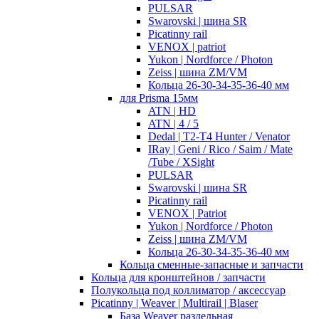
PULSAR
Swarovski | шина SR
Picatinny rail
VENOX | patriot
Yukon | Nordforce / Photon
Zeiss | шина ZM/VM
Кольца 26-30-34-35-36-40 мм
для Prisma 15мм
ATN | HD
ATN | 4 / 5
Dedal | T2-T4 Hunter / Venator
IRay | Geni / Rico / Saim / Mate
/Tube / XSight
PULSAR
Swarovski | шина SR
Picatinny rail
VENOX | Patriot
Yukon | Nordforce / Photon
Zeiss | шина ZM/VM
Кольца 26-30-34-35-36-40 мм
Кольца сменные-запасные и запчасти
Кольца для кронштейнов / запчасти
Полукольца под коллиматор / аксессуар
Picatinny | Weaver | Multirail | Blaser
База Weaver раздельная