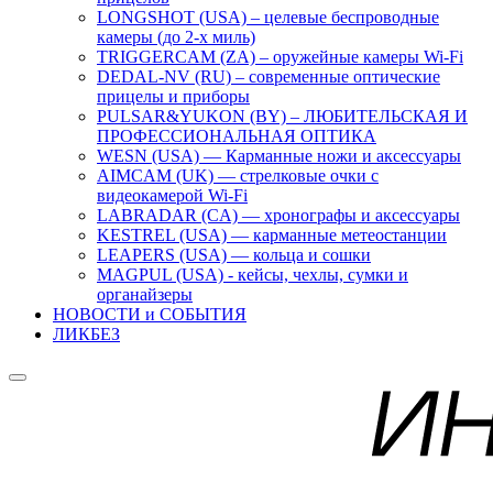
LONGSHOT (USA) – целевые беспроводные
камеры (до 2-х миль)
TRIGGERCAM (ZA) – оружейные камеры Wi-Fi
DEDAL-NV (RU) – современные оптические
прицелы и приборы
PULSAR&YUKON (BY) – ЛЮБИТЕЛЬСКАЯ И
ПРОФЕССИОНАЛЬНАЯ ОПТИКА
WESN (USA) — Карманные ножи и аксессуары
AIMCAM (UK) — стрелковые очки с
видеокамерой Wi-Fi
LABRADAR (CA) — хронографы и аксессуары
KESTREL (USA) — карманные метеостанции
LEAPERS (USA) — кольца и сошки
MAGPUL (USA) - кейсы, чехлы, сумки и
органайзеры
НОВОСТИ и СОБЫТИЯ
ЛИКБЕЗ