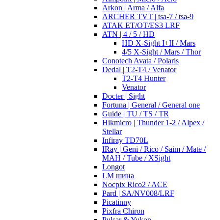
Arkon | Arma / Alfa
ARCHER TVT | tsa-7 / tsa-9
ATAK ET/OT/ES3 LRF
ATN | 4 / 5 / HD
HD X-Sight I+II / Mars
4/5 X-Sight / Mars / Thor
Conotech Avata / Polaris
Dedal | T2-T4 / Venator
T2-T4 Hunter
Venator
Docter | Sight
Fortuna | General / General one
Guide | TU / TS / TR
Hikmicro | Thunder 1-2 / Alpex /
Stellar
Infiray TD70L
IRay | Geni / Rico / Saim / Mate /
MAH / Tube / XSight
Longot
LM шина
Nocpix Rico2 / ACE
Pard | SA/NV008/LRF
Picatinny
Pixfra Chiron
Pulsar & Yukon