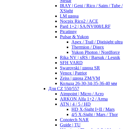
Stellar
IRAY | Geni / Rico / Saim / Tube /
XSight
LM шина
Nocpix Rico2 / ACE
Pard 1+2 | SA/NV008/LRF
Picatinny
Pulsar & Yukon
Apex / Trail / Digisight ultra
Thermion / Digex
Yukon Photon / Nordforce
Rika NV | xRS / Barsuk / Lesnik
SFH VARD
Swarovski | шина SR
Venox | Patriot
Zeiss | шина ZM/VM
Кольца 26-30-34-35-36-40 мм
Для CZ 550/557
Aimpoint | Micro / Acro
ARKON Alfa 1+2 / Arma
ATN | 4 / 5 / HD
HD X-Sight I+II / Mars
4/5 X-Sight / Mars / Thor
Conotech NAR
Guide | TU