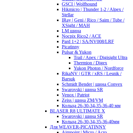
GSCI | Wolfhound
Hikmicro | Thunder 1-2 / Alpex /
Stellar
IRay | Geni / Rico / Saim / Tube /
XSight / MAH
LM шина
Nocpix Rico2 / ACE
Pard 1+2 | SA/NV008/LRF
Picatinny
Pulsar & Yukon
Trail / Apex / Digisight Ultra
Thermion / Digex
Yukon Photon / Nordforce
RikaNV | GTR / xRS / Lesnik /
Barsuk
Schmidt Bender | шина Convex
Swarovski | шина SR
Venox | Patriot
Zeiss | шина ZM/VM
Кольца 26-30-34-35-36-40 мм
BLASER R8 ULTIMATE X
Swarovski | шина SR
Кольца 26-30-34-35-36-40мм
Для WEAVER-PICATINNY
Aimpoint | Micro / Acro