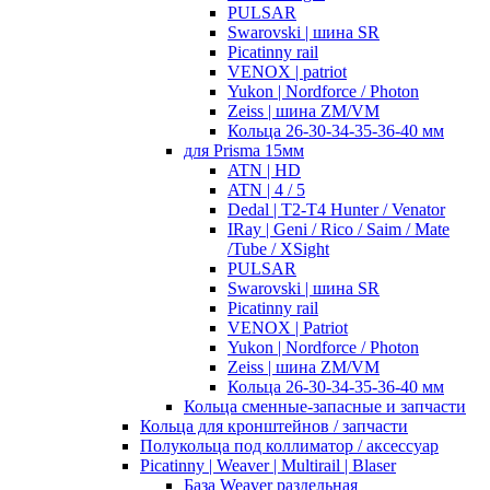
PULSAR
Swarovski | шина SR
Picatinny rail
VENOX | patriot
Yukon | Nordforce / Photon
Zeiss | шина ZM/VM
Кольца 26-30-34-35-36-40 мм
для Prisma 15мм
ATN | HD
ATN | 4 / 5
Dedal | T2-T4 Hunter / Venator
IRay | Geni / Rico / Saim / Mate
/Tube / XSight
PULSAR
Swarovski | шина SR
Picatinny rail
VENOX | Patriot
Yukon | Nordforce / Photon
Zeiss | шина ZM/VM
Кольца 26-30-34-35-36-40 мм
Кольца сменные-запасные и запчасти
Кольца для кронштейнов / запчасти
Полукольца под коллиматор / аксессуар
Picatinny | Weaver | Multirail | Blaser
База Weaver раздельная