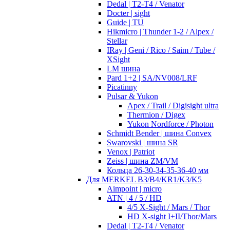
Dedal | T2-T4 / Venator
Docter | sight
Guide | TU
Hikmicro | Thunder 1-2 / Alpex /
Stellar
IRay | Geni / Rico / Saim / Tube /
XSight
LM шина
Pard 1+2 | SA/NV008/LRF
Picatinny
Pulsar & Yukon
Apex / Trail / Digisight ultra
Thermion / Digex
Yukon Nordforce / Photon
Schmidt Bender | шина Convex
Swarovski | шина SR
Venox | Patriot
Zeiss | шина ZM/VM
Кольца 26-30-34-35-36-40 мм
Для MERKEL B3/B4/KR1/K3/K5
Aimpoint | micro
ATN | 4 / 5 / HD
4/5 X-Sight / Mars / Thor
HD X-sight I+II/Thor/Mars
Dedal | T2-T4 / Venator