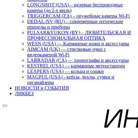
LONGSHOT (USA) – целевые беспроводные
камеры (до 2-х миль)
TRIGGERCAM (ZA) – оружейные камеры Wi-Fi
DEDAL-NV (RU) – современные оптические
прицелы и приборы
PULSAR&YUKON (BY) – ЛЮБИТЕЛЬСКАЯ И
ПРОФЕССИОНАЛЬНАЯ ОПТИКА
WESN (USA) — Карманные ножи и аксессуары
AIMCAM (UK) — стрелковые очки с
видеокамерой Wi-Fi
LABRADAR (CA) — хронографы и аксессуары
KESTREL (USA) — карманные метеостанции
LEAPERS (USA) — кольца и сошки
MAGPUL (USA) - кейсы, чехлы, сумки и
органайзеры
НОВОСТИ и СОБЫТИЯ
ЛИКБЕЗ