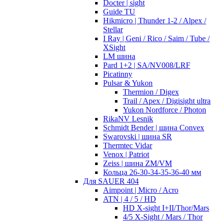
Docter | sight
Guide TU
Hikmicro | Thunder 1-2 / Alpex /
Stellar
I Ray | Geni / Rico / Saim / Tube /
XSight
LM шина
Pard 1+2 | SA/NV008/LRF
Picatinny
Pulsar & Yukon
Thermion / Digex
Trail / Apex / Digisight ultra
Yukon Nordforce / Photon
RikaNV Lesnik
Schmidt Bender | шина Convex
Swarovski | шина SR
Thermtec Vidar
Venox | Patriot
Zeiss | шина ZM/VM
Кольца 26-30-34-35-36-40 мм
Для SAUER 404
Aimpoint | Micro / Acro
ATN | 4 / 5 / HD
HD X-sight I+II/Thor/Mars
4/5 X-Sight / Mars / Thor