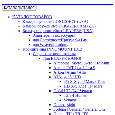
КАТАЛОГ
КАТАЛОГ
КАТАЛОГ ТОВАРОВ
Камеры целевые LONGSHOT (USA)
Камеры оружейные TRIGGERCAM (ZA)
Кольца и кронштейны LEAPERS (USA)
Адаптеры и аксессуары
для Ластохвост/Призма 9-11мм
для Weaver/Picatinny
Кронштейны INNOMOUNT (DE)
Седельные кронштейны
Для BLASER R93/R8
Aimpoint | Micro / Acro | Holosun
Archer TVT | tsa-7 / tsa-9
Arkon | Arma / Alfa
ATN | 4 / 5 / HD
4/5 X-Sight / Mars / Thor
HD X-Sight I+II / Mars
Dedal | T2-T4 / Venator
T2-T4 Hunter
Venator
Docter | sight
Fortuna | General / General One
Guide | TU / TR / TS