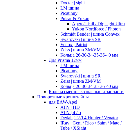
Docter | sight
LM шина
Picatinny
Pulsar & Yukon
Apex / Trail / Digisight Ultra
Yukon Nordforce / Photon
Schmidt Bender | шина Convex
Swarovski | шина SR
Venox | Patriot
Zeiss | шина ZM/VM
Кольца 26-30-34-35-36-40 мм
Для Prisma 12мм
LM шина
Picatinny
Swarovski | шина SR
Zeiss | шина ZM/VM
Кольца 26-30-34-35-36-40 мм
Кольца сменные-запасные и запчасти
Поворотные кронштейны
для EAW-Apel
ATN | HD
ATN | 4 / 5
Dedal | T2-T4 Hunter / Venator
IRay | Geni / Rico / Saim / Mate /
Tube / XSight