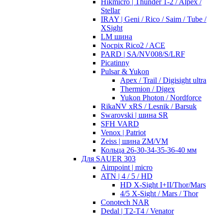
Hikmicro | Thunder 1-2 / Alpex /
Stellar
IRAY | Geni / Rico / Saim / Tube /
XSight
LM шина
Nocpix Rico2 / ACE
PARD | SA/NV008/S/LRF
Picatinny
Pulsar & Yukon
Apex / Trail / Digisight ultra
Thermion / Digex
Yukon Photon / Nordforce
RikaNV xRS / Lesnik / Barsuk
Swarovski | шина SR
SFH VARD
Venox | Patriot
Zeiss | шина ZM/VM
Кольца 26-30-34-35-36-40 мм
Для SAUER 303
Aimpoint | micro
ATN | 4 / 5 / HD
HD X-Sight I+II/Thor/Mars
4/5 X-Sight / Mars / Thor
Conotech NAR
Dedal | T2-T4 / Venator