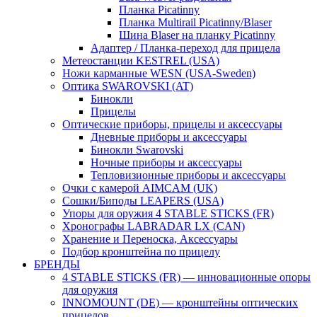
Планка Picatinny
Планка Multirail Picatinny/Blaser
Шина Blaser на планку Picatinny
Адаптер / Планка-переход для прицела
Метеостанции KESTREL (USA)
Ножи карманные WESN (USA-Sweden)
Оптика SWAROVSKI (AT)
Бинокли
Прицелы
Оптические приборы, прицелы и аксессуары
Дневные приборы и аксессуары
Бинокли Swarovski
Ночные приборы и аксессуары
Тепловизионные приборы и аксессуары
Очки с камерой AIMCAM (UK)
Сошки/Биподы LEAPERS (USA)
Упоры для оружия 4 STABLE STICKS (FR)
Хронографы LABRADAR LX (CAN)
Хранение и Переноска, Аксессуары
Подбор кронштейна по прицелу
БРЕНДЫ
4 STABLE STICKS (FR) — инновационные опоры
для оружия
INNOMOUNT (DE) — кронштейны оптических
прицелов