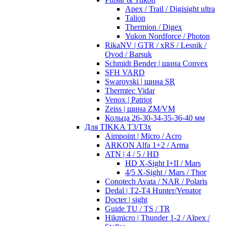
Apex / Trail / Digisight ultra
Talion
Thermion / Digex
Yukon Nordforce / Photon
RikaNV | GTR / xRS / Lesnik /
Ovod / Barsuk
Schmidt Bender | шина Convex
SFH VARD
Swarovski | шина SR
Thermtec Vidar
Venox | Patriot
Zeiss | шина ZM/VM
Кольца 26-30-34-35-36-40 мм
Для TIKKA T3/T3x
Aimpoint | Micro / Acro
ARKON Alfa 1+2 / Arma
ATN | 4 / 5 / HD
HD X-Sight I+II / Mars
4/5 X-Sight / Mars / Thor
Conotech Avata / NAR / Polaris
Dedal | T2-T4 Hunter/Venator
Docter | sight
Guide TU / TS / TR
Hikmicro | Thunder 1-2 / Alpex /