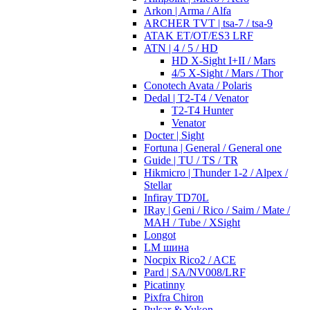
Arkon | Arma / Alfa
ARCHER TVT | tsa-7 / tsa-9
ATAK ET/OT/ES3 LRF
ATN | 4 / 5 / HD
HD X-Sight I+II / Mars
4/5 X-Sight / Mars / Thor
Conotech Avata / Polaris
Dedal | T2-T4 / Venator
T2-T4 Hunter
Venator
Docter | Sight
Fortuna | General / General one
Guide | TU / TS / TR
Hikmicro | Thunder 1-2 / Alpex /
Stellar
Infiray TD70L
IRay | Geni / Rico / Saim / Mate /
MAH / Tube / XSight
Longot
LM шина
Nocpix Rico2 / ACE
Pard | SA/NV008/LRF
Picatinny
Pixfra Chiron
Pulsar & Yukon