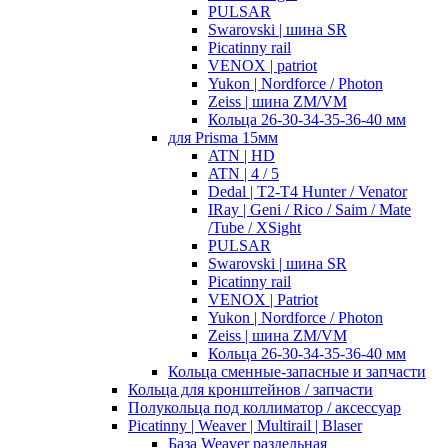
PULSAR
Swarovski | шина SR
Picatinny rail
VENOX | patriot
Yukon | Nordforce / Photon
Zeiss | шина ZM/VM
Кольца 26-30-34-35-36-40 мм
для Prisma 15мм
ATN | HD
ATN | 4 / 5
Dedal | T2-T4 Hunter / Venator
IRay | Geni / Rico / Saim / Mate
/Tube / XSight
PULSAR
Swarovski | шина SR
Picatinny rail
VENOX | Patriot
Yukon | Nordforce / Photon
Zeiss | шина ZM/VM
Кольца 26-30-34-35-36-40 мм
Кольца сменные-запасные и запчасти
Кольца для кронштейнов / запчасти
Полукольца под коллиматор / аксессуар
Picatinny | Weaver | Multirail | Blaser
База Weaver раздельная