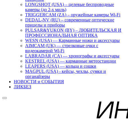
LONGSHOT (USA) – целевые беспроводные
камеры (до 2-х миль)
TRIGGERCAM (ZA) – оружейные камеры Wi-Fi
DEDAL-NV (RU) – современные оптические
прицелы и приборы
PULSAR&YUKON (BY) – ЛЮБИТЕЛЬСКАЯ И
ПРОФЕССИОНАЛЬНАЯ ОПТИКА
WESN (USA) — Карманные ножи и аксессуары
AIMCAM (UK) — стрелковые очки с
видеокамерой Wi-Fi
LABRADAR (CA) — хронографы и аксессуары
KESTREL (USA) — карманные метеостанции
LEAPERS (USA) — кольца и сошки
MAGPUL (USA) - кейсы, чехлы, сумки и
органайзеры
НОВОСТИ и СОБЫТИЯ
ЛИКБЕЗ