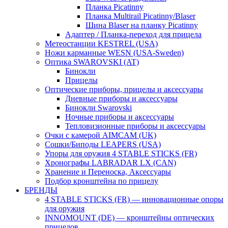
Планка Picatinny
Планка Multirail Picatinny/Blaser
Шина Blaser на планку Picatinny
Адаптер / Планка-переход для прицела
Метеостанции KESTREL (USA)
Ножи карманные WESN (USA-Sweden)
Оптика SWAROVSKI (AT)
Бинокли
Прицелы
Оптические приборы, прицелы и аксессуары
Дневные приборы и аксессуары
Бинокли Swarovski
Ночные приборы и аксессуары
Тепловизионные приборы и аксессуары
Очки с камерой AIMCAM (UK)
Сошки/Биподы LEAPERS (USA)
Упоры для оружия 4 STABLE STICKS (FR)
Хронографы LABRADAR LX (CAN)
Хранение и Переноска, Аксессуары
Подбор кронштейна по прицелу
БРЕНДЫ
4 STABLE STICKS (FR) — инновационные опоры
для оружия
INNOMOUNT (DE) — кронштейны оптических
прицелов