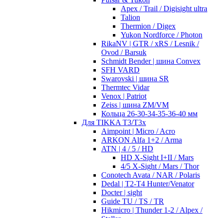
Apex / Trail / Digisight ultra
Talion
Thermion / Digex
Yukon Nordforce / Photon
RikaNV | GTR / xRS / Lesnik /
Ovod / Barsuk
Schmidt Bender | шина Convex
SFH VARD
Swarovski | шина SR
Thermtec Vidar
Venox | Patriot
Zeiss | шина ZM/VM
Кольца 26-30-34-35-36-40 мм
Для TIKKA T3/T3x
Aimpoint | Micro / Acro
ARKON Alfa 1+2 / Arma
ATN | 4 / 5 / HD
HD X-Sight I+II / Mars
4/5 X-Sight / Mars / Thor
Conotech Avata / NAR / Polaris
Dedal | T2-T4 Hunter/Venator
Docter | sight
Guide TU / TS / TR
Hikmicro | Thunder 1-2 / Alpex /