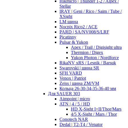
Hikmicro | Thunder 1-2 / Alpex /
Stellar
IRAY | Geni / Rico / Saim / Tube /
XSight
LM шина
Nocpix Rico2 / ACE
PARD | SA/NV008/S/LRF
Picatinny
Pulsar & Yukon
Apex / Trail / Digisight ultra
Thermion / Digex
Yukon Photon / Nordforce
RikaNV xRS / Lesnik / Barsuk
Swarovski | шина SR
SFH VARD
Venox | Patriot
Zeiss | шина ZM/VM
Кольца 26-30-34-35-36-40 мм
Для SAUER 303
Aimpoint | micro
ATN | 4 / 5 / HD
HD X-Sight I+II/Thor/Mars
4/5 X-Sight / Mars / Thor
Conotech NAR
Dedal | T2-T4 / Venator