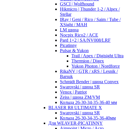
GSCI | Wolfhound
Hikmicro | Thunder 1-2 / Alpex /
Stellar
IRay | Geni / Rico / Saim / Tube /
XSight / MAH
LM шина
Nocpix Rico2 / ACE
Pard 1+2 | SA/NV008/LRF
Picatinny
Pulsar & Yukon
Trail / Apex / Digisight Ultra
Thermion / Digex
Yukon Photon / Nordforce
RikaNV | GTR / xRS / Lesnik /
Barsuk
Schmidt Bender | шина Convex
Swarovski | шина SR
Venox | Patriot
Zeiss | шина ZM/VM
Кольца 26-30-34-35-36-40 мм
BLASER R8 ULTIMATE X
Swarovski | шина SR
Кольца 26-30-34-35-36-40мм
Для WEAVER-PICATINNY
Aimpoint | Micro / Acro