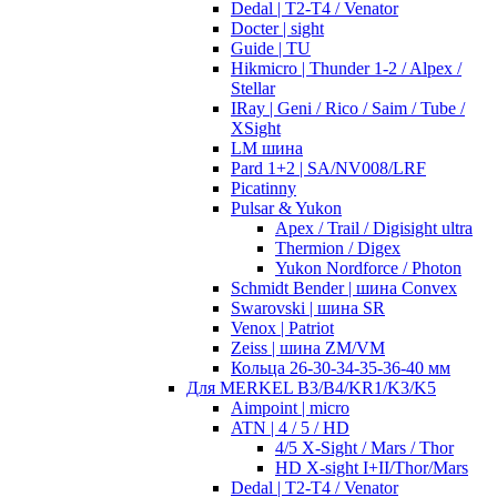
Dedal | T2-T4 / Venator
Docter | sight
Guide | TU
Hikmicro | Thunder 1-2 / Alpex /
Stellar
IRay | Geni / Rico / Saim / Tube /
XSight
LM шина
Pard 1+2 | SA/NV008/LRF
Picatinny
Pulsar & Yukon
Apex / Trail / Digisight ultra
Thermion / Digex
Yukon Nordforce / Photon
Schmidt Bender | шина Convex
Swarovski | шина SR
Venox | Patriot
Zeiss | шина ZM/VM
Кольца 26-30-34-35-36-40 мм
Для MERKEL B3/B4/KR1/K3/K5
Aimpoint | micro
ATN | 4 / 5 / HD
4/5 X-Sight / Mars / Thor
HD X-sight I+II/Thor/Mars
Dedal | T2-T4 / Venator