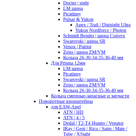
Docter | sight
LM шина
Picatinny
Pulsar & Yukon
Apex / Trail / Digisight Ultra
Yukon Nordforce / Photon
Schmidt Bender | шина Convex
Swarovski | шина SR
Venox | Patriot
Zeiss | шина ZM/VM
Кольца 26-30-34-35-36-40 мм
Для Prisma 12мм
LM шина
Picatinny
Swarovski | шина SR
Zeiss | шина ZM/VM
Кольца 26-30-34-35-36-40 мм
Кольца сменные-запасные и запчасти
Поворотные кронштейны
для EAW-Apel
ATN | HD
ATN | 4 / 5
Dedal | T2-T4 Hunter / Venator
IRay | Geni / Rico / Saim / Mate /
Tube / XSight