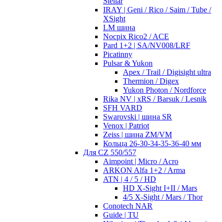
Stellar
IRAY | Geni / Rico / Saim / Tube /
XSight
LM шина
Nocpix Rico2 / ACE
Pard 1+2 | SA/NV008/LRF
Picatinny
Pulsar & Yukon
Apex / Trail / Digisight ultra
Thermion / Digex
Yukon Photon / Nordforce
Rika NV | xRS / Barsuk / Lesnik
SFH VARD
Swarovski | шина SR
Venox | Patriot
Zeiss | шина ZM/VM
Кольца 26-30-34-35-36-40 мм
Для CZ 550/557
Aimpoint | Micro / Acro
ARKON Alfa 1+2 / Arma
ATN | 4 / 5 / HD
HD X-Sight I+II / Mars
4/5 X-Sight / Mars / Thor
Conotech NAR
Guide | TU