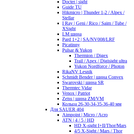
Docter | sight
Guide TU
Hikmicro | Thunder 1-2 / Alpex /
Stellar
I Ray | Geni / Rico / Saim / Tube /
XSight
LM шина
Pard 1+2 | SA/NV008/LRF
Picatinny
Pulsar & Yukon
Thermion / Digex
Trail / Apex / Digisight ultra
Yukon Nordforce / Photon
RikaNV Lesnik
Schmidt Bender | шина Convex
Swarovski | шина SR
Thermtec Vidar
Venox | Patriot
Zeiss | шина ZM/VM
Кольца 26-30-34-35-36-40 мм
Для SAUER 404
Aimpoint | Micro / Acro
ATN | 4 / 5 / HD
HD X-sight I+II/Thor/Mars
4/5 X-Sight / Mars / Thor