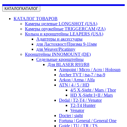
КАТАЛОГ
КАТАЛОГ
КАТАЛОГ ТОВАРОВ
Камеры целевые LONGSHOT (USA)
Камеры оружейные TRIGGERCAM (ZA)
Кольца и кронштейны LEAPERS (USA)
Адаптеры и аксессуары
для Ластохвост/Призма 9-11мм
для Weaver/Picatinny
Кронштейны INNOMOUNT (DE)
Седельные кронштейны
Для BLASER R93/R8
Aimpoint | Micro / Acro | Holosun
Archer TVT | tsa-7 / tsa-9
Arkon | Arma / Alfa
ATN | 4 / 5 / HD
4/5 X-Sight / Mars / Thor
HD X-Sight I+II / Mars
Dedal | T2-T4 / Venator
T2-T4 Hunter
Venator
Docter | sight
Fortuna | General / General One
Guide | TU / TR / TS