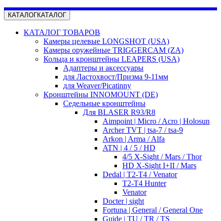
КАТАЛОГ
КАТАЛОГ
КАТАЛОГ ТОВАРОВ
Камеры целевые LONGSHOT (USA)
Камеры оружейные TRIGGERCAM (ZA)
Кольца и кронштейны LEAPERS (USA)
Адаптеры и аксессуары
для Ластохвост/Призма 9-11мм
для Weaver/Picatinny
Кронштейны INNOMOUNT (DE)
Седельные кронштейны
Для BLASER R93/R8
Aimpoint | Micro / Acro | Holosun
Archer TVT | tsa-7 / tsa-9
Arkon | Arma / Alfa
ATN | 4 / 5 / HD
4/5 X-Sight / Mars / Thor
HD X-Sight I+II / Mars
Dedal | T2-T4 / Venator
T2-T4 Hunter
Venator
Docter | sight
Fortuna | General / General One
Guide | TU / TR / TS