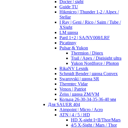
Docter | sight
Guide TU
Hikmicro | Thunder 1-2 / Alpex /
Stellar
I Ray | Geni / Rico / Saim / Tube /
XSight
LM шина
Pard 1+2 | SA/NV008/LRF
Picatinny
Pulsar & Yukon
Thermion / Digex
Trail / Apex / Digisight ultra
Yukon Nordforce / Photon
RikaNV Lesnik
Schmidt Bender | шина Convex
Swarovski | шина SR
Thermtec Vidar
Venox | Patriot
Zeiss | шина ZM/VM
Кольца 26-30-34-35-36-40 мм
Для SAUER 404
Aimpoint | Micro / Acro
ATN | 4 / 5 / HD
HD X-sight I+II/Thor/Mars
4/5 X-Sight / Mars / Thor