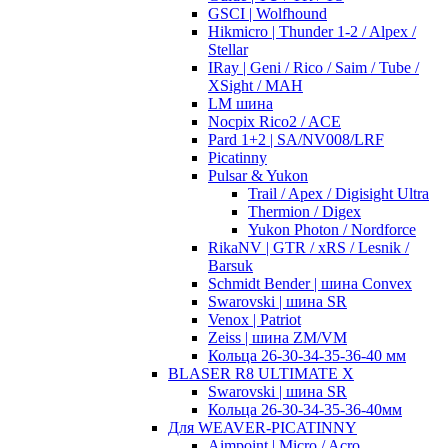
GSCI | Wolfhound
Hikmicro | Thunder 1-2 / Alpex /
Stellar
IRay | Geni / Rico / Saim / Tube /
XSight / MAH
LM шина
Nocpix Rico2 / ACE
Pard 1+2 | SA/NV008/LRF
Picatinny
Pulsar & Yukon
Trail / Apex / Digisight Ultra
Thermion / Digex
Yukon Photon / Nordforce
RikaNV | GTR / xRS / Lesnik /
Barsuk
Schmidt Bender | шина Convex
Swarovski | шина SR
Venox | Patriot
Zeiss | шина ZM/VM
Кольца 26-30-34-35-36-40 мм
BLASER R8 ULTIMATE X
Swarovski | шина SR
Кольца 26-30-34-35-36-40мм
Для WEAVER-PICATINNY
Aimpoint | Micro / Acro