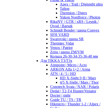
Apex / Trail / Digisight ultra
Talion
Thermion / Digex
Yukon Nordforce / Photon
RikaNV | GTR / xRS / Lesnik /
Ovod / Barsuk
Schmidt Bender | шина Convex
SFH VARD
Swarovski | шина SR
Thermtec Vidar
Venox | Patriot
Zeiss | шина ZM/VM
Кольца 26-30-34-35-36-40 мм
Для TIKKA T3/T3x
Aimpoint | Micro / Acro
ARKON Alfa 1+2 / Arma
ATN | 4 / 5 / HD
HD X-Sight I+II / Mars
4/5 X-Sight / Mars / Thor
Conotech Avata / NAR / Polaris
Dedal | T2-T4 Hunter/Venator
Docter | sight
Guide TU / TS / TR
Hikmicro | Thunder 1-2 / Alpex /