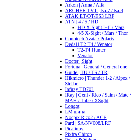
Arkon | Arma / Alfa
ARCHER TVT | tsa-7 / tsa-9
ATAK ET/OT/ES3 LRF
ATN | 4 / 5 / HD
HD X-Sight I+II / Mars
4/5 X-Sight / Mars / Thor
Conotech Avata / Polaris
Dedal | T2-T4 / Venator
T2-T4 Hunter
Venator
Docter | Sight
Fortuna | General / General one
Guide | TU / TS / TR
Hikmicro | Thunder 1-2 / Alpex /
Stellar
Infiray TD70L
IRay | Geni / Rico / Saim / Mate /
MAH / Tube / XSight
Longot
LM шина
Nocpix Rico2 / ACE
Pard | SA/NV008/LRF
Picatinny
Pixfra Chiron
Pulsar & Yukon