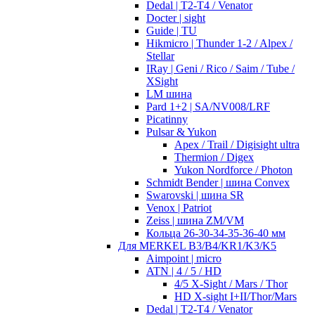
Dedal | T2-T4 / Venator
Docter | sight
Guide | TU
Hikmicro | Thunder 1-2 / Alpex /
Stellar
IRay | Geni / Rico / Saim / Tube /
XSight
LM шина
Pard 1+2 | SA/NV008/LRF
Picatinny
Pulsar & Yukon
Apex / Trail / Digisight ultra
Thermion / Digex
Yukon Nordforce / Photon
Schmidt Bender | шина Convex
Swarovski | шина SR
Venox | Patriot
Zeiss | шина ZM/VM
Кольца 26-30-34-35-36-40 мм
Для MERKEL B3/B4/KR1/K3/K5
Aimpoint | micro
ATN | 4 / 5 / HD
4/5 X-Sight / Mars / Thor
HD X-sight I+II/Thor/Mars
Dedal | T2-T4 / Venator