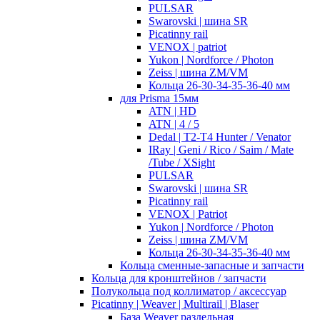
PULSAR
Swarovski | шина SR
Picatinny rail
VENOX | patriot
Yukon | Nordforce / Photon
Zeiss | шина ZM/VM
Кольца 26-30-34-35-36-40 мм
для Prisma 15мм
ATN | HD
ATN | 4 / 5
Dedal | T2-T4 Hunter / Venator
IRay | Geni / Rico / Saim / Mate
/Tube / XSight
PULSAR
Swarovski | шина SR
Picatinny rail
VENOX | Patriot
Yukon | Nordforce / Photon
Zeiss | шина ZM/VM
Кольца 26-30-34-35-36-40 мм
Кольца сменные-запасные и запчасти
Кольца для кронштейнов / запчасти
Полукольца под коллиматор / аксессуар
Picatinny | Weaver | Multirail | Blaser
База Weaver раздельная