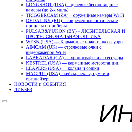
LONGSHOT (USA) – целевые беспроводные
камеры (до 2-х миль)
TRIGGERCAM (ZA) – оружейные камеры Wi-Fi
DEDAL-NV (RU) – современные оптические
прицелы и приборы
PULSAR&YUKON (BY) – ЛЮБИТЕЛЬСКАЯ И
ПРОФЕССИОНАЛЬНАЯ ОПТИКА
WESN (USA) — Карманные ножи и аксессуары
AIMCAM (UK) — стрелковые очки с
видеокамерой Wi-Fi
LABRADAR (CA) — хронографы и аксессуары
KESTREL (USA) — карманные метеостанции
LEAPERS (USA) — кольца и сошки
MAGPUL (USA) - кейсы, чехлы, сумки и
органайзеры
НОВОСТИ и СОБЫТИЯ
ЛИКБЕЗ