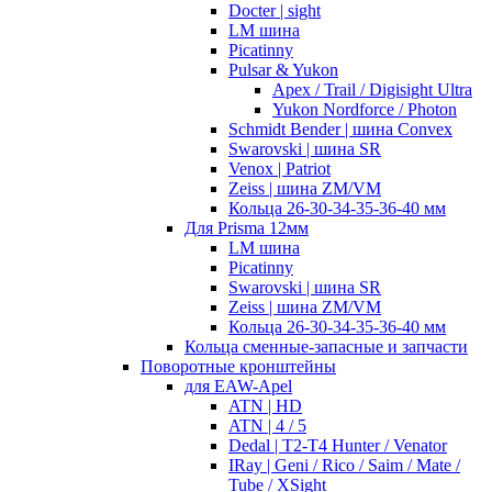
Docter | sight
LM шина
Picatinny
Pulsar & Yukon
Apex / Trail / Digisight Ultra
Yukon Nordforce / Photon
Schmidt Bender | шина Convex
Swarovski | шина SR
Venox | Patriot
Zeiss | шина ZM/VM
Кольца 26-30-34-35-36-40 мм
Для Prisma 12мм
LM шина
Picatinny
Swarovski | шина SR
Zeiss | шина ZM/VM
Кольца 26-30-34-35-36-40 мм
Кольца сменные-запасные и запчасти
Поворотные кронштейны
для EAW-Apel
ATN | HD
ATN | 4 / 5
Dedal | T2-T4 Hunter / Venator
IRay | Geni / Rico / Saim / Mate /
Tube / XSight