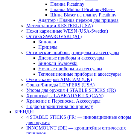
Планка Picatinny
Планка Multirail Picatinny/Blaser
Шина Blaser на планку Picatinny
Адаптер / Планка-переход для прицела
Метеостанции KESTREL (USA)
Ножи карманные WESN (USA-Sweden)
Оптика SWAROVSKI (AT)
Бинокли
Прицелы
Оптические приборы, прицелы и аксессуары
Дневные приборы и аксессуары
Бинокли Swarovski
Ночные приборы и аксессуары
Тепловизионные приборы и аксессуары
Очки с камерой AIMCAM (UK)
Сошки/Биподы LEAPERS (USA)
Упоры для оружия 4 STABLE STICKS (FR)
Хронографы LABRADAR LX (CAN)
Хранение и Переноска, Аксессуары
Подбор кронштейна по прицелу
БРЕНДЫ
4 STABLE STICKS (FR) — инновационные опоры
для оружия
INNOMOUNT (DE) — кронштейны оптических
прицелов