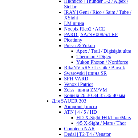
Hikmicro | Thunder 1-2 / Alpex /
Stellar
IRAY | Geni / Rico / Saim / Tube /
XSight
LM шина
Nocpix Rico2 / ACE
PARD | SA/NV008/S/LRF
Picatinny
Pulsar & Yukon
Apex / Trail / Digisight ultra
Thermion / Digex
Yukon Photon / Nordforce
RikaNV xRS / Lesnik / Barsuk
Swarovski | шина SR
SFH VARD
Venox | Patriot
Zeiss | шина ZM/VM
Кольца 26-30-34-35-36-40 мм
Для SAUER 303
Aimpoint | micro
ATN | 4 / 5 / HD
HD X-Sight I+II/Thor/Mars
4/5 X-Sight / Mars / Thor
Conotech NAR
Dedal | T2-T4 / Venator