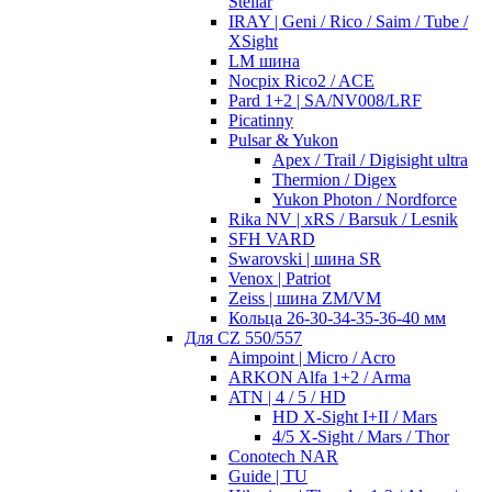
Stellar
IRAY | Geni / Rico / Saim / Tube /
XSight
LM шина
Nocpix Rico2 / ACE
Pard 1+2 | SA/NV008/LRF
Picatinny
Pulsar & Yukon
Apex / Trail / Digisight ultra
Thermion / Digex
Yukon Photon / Nordforce
Rika NV | xRS / Barsuk / Lesnik
SFH VARD
Swarovski | шина SR
Venox | Patriot
Zeiss | шина ZM/VM
Кольца 26-30-34-35-36-40 мм
Для CZ 550/557
Aimpoint | Micro / Acro
ARKON Alfa 1+2 / Arma
ATN | 4 / 5 / HD
HD X-Sight I+II / Mars
4/5 X-Sight / Mars / Thor
Conotech NAR
Guide | TU