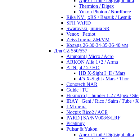
Apex / Trail / Digisight ultra
Thermion / Digex
Yukon Photon / Nordforce
Rika NV | xRS / Barsuk / Lesnik
SFH VARD
Swarovski | шина SR
Venox | Patriot
Zeiss | шина ZM/VM
Кольца 26-30-34-35-36-40 мм
Для CZ 550/557
Aimpoint | Micro / Acro
ARKON Alfa 1+2 / Arma
ATN | 4 / 5 / HD
HD X-Sight I+II / Mars
4/5 X-Sight / Mars / Thor
Conotech NAR
Guide | TU
Hikmicro | Thunder 1-2 / Alpex / Stel
IRAY | Geni / Rico / Saim / Tube / 
LM шина
Nocpix Rico2 / ACE
PARD | SA/NV008/S/LRF
Picatinny
Pulsar & Yukon
Apex / Trail / Digisight ultra