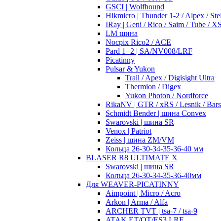
GSCI | Wolfhound
Hikmicro | Thunder 1-2 / Alpex / Stel
IRay | Geni / Rico / Saim / Tube / 
LM шина
Nocpix Rico2 / ACE
Pard 1+2 | SA/NV008/LRF
Picatinny
Pulsar & Yukon
Trail / Apex / Digisight Ultra
Thermion / Digex
Yukon Photon / Nordforce
RikaNV | GTR / xRS / Lesnik / Bar
Schmidt Bender | шина Convex
Swarovski | шина SR
Venox | Patriot
Zeiss | шина ZM/VM
Кольца 26-30-34-35-36-40 мм
BLASER R8 ULTIMATE X
Swarovski | шина SR
Кольца 26-30-34-35-36-40мм
Для WEAVER-PICATINNY
Aimpoint | Micro / Acro
Arkon | Arma / Alfa
ARCHER TVT | tsa-7 / tsa-9
ATAK ET/OT/ES3 LRF