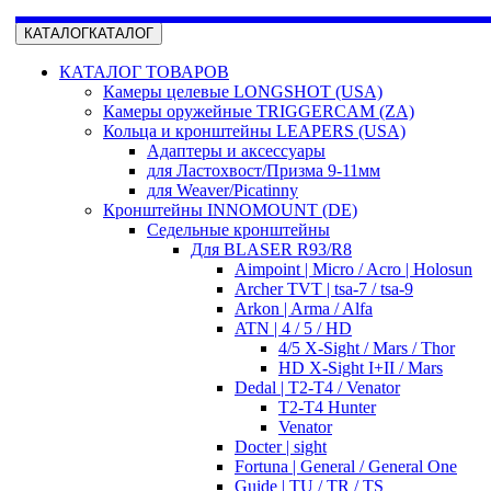
КАТАЛОГ
КАТАЛОГ
КАТАЛОГ ТОВАРОВ
Камеры целевые LONGSHOT (USA)
Камеры оружейные TRIGGERCAM (ZA)
Кольца и кронштейны LEAPERS (USA)
Адаптеры и аксессуары
для Ластохвост/Призма 9-11мм
для Weaver/Picatinny
Кронштейны INNOMOUNT (DE)
Седельные кронштейны
Для BLASER R93/R8
Aimpoint | Micro / Acro | Holosun
Archer TVT | tsa-7 / tsa-9
Arkon | Arma / Alfa
ATN | 4 / 5 / HD
4/5 X-Sight / Mars / Thor
HD X-Sight I+II / Mars
Dedal | T2-T4 / Venator
T2-T4 Hunter
Venator
Docter | sight
Fortuna | General / General One
Guide | TU / TR / TS