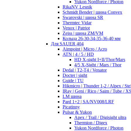
Yukon Nordforce / Photon
RikaNV Lesnik
Schmidt Bender | шина Convex
Swarovski | шина SR
Thermtec Vidar
Venox | Patriot
Zeiss | шина ZM/VM
Кольца 26-30-34-35-36-40 мм
Для SAUER 404
Aimpoint | Micro / Acro
ATN | 4 / 5 / HD
HD X-sight I+II/Thor/Mars
4/5 X-Sight / Mars / Thor
Dedal | T2-T4 / Venator
Docter | sight
Guide | TU
Hikmicro | Thunder 1-2 / Alpex / Stel
IRay | Geni / Rico / Saim / Tube / X
LM шина
Pard 1+2 | SA/NV008/LRF
Picatinny
Pulsar & Yukon
Apex / Trail / Digisight ultra
Thermion / Digex
Yukon Nordforce / Photon