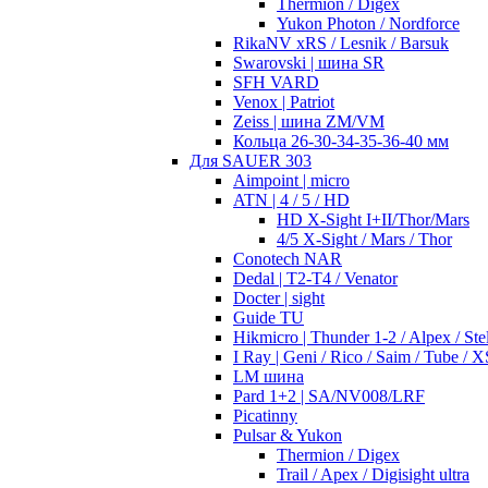
Thermion / Digex
Yukon Photon / Nordforce
RikaNV xRS / Lesnik / Barsuk
Swarovski | шина SR
SFH VARD
Venox | Patriot
Zeiss | шина ZM/VM
Кольца 26-30-34-35-36-40 мм
Для SAUER 303
Aimpoint | micro
ATN | 4 / 5 / HD
HD X-Sight I+II/Thor/Mars
4/5 X-Sight / Mars / Thor
Conotech NAR
Dedal | T2-T4 / Venator
Docter | sight
Guide TU
Hikmicro | Thunder 1-2 / Alpex / Stel
I Ray | Geni / Rico / Saim / Tube / X
LM шина
Pard 1+2 | SA/NV008/LRF
Picatinny
Pulsar & Yukon
Thermion / Digex
Trail / Apex / Digisight ultra