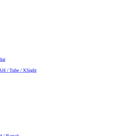
lar
MAH / Tube / XSight
d / Barsuk