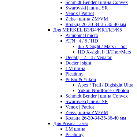
Schmidt Bender | шина Convex
Swarovski | шина SR
Venox | Patriot
Zeiss | шина ZM/VM
Кольца 26-30-34-35-36-40 мм
Для MERKEL B3/B4/KR1/K3/K5
Aimpoint | micro
ATN | 4 / 5 / HD
4/5 X-Sight / Mars / Thor
HD X-sight I+II/Thor/Mars
Dedal | T2-T4 / Venator
Docter | sight
LM шина
Picatinny
Pulsar & Yukon
Apex / Trail / Digisight Ultra
Yukon Nordforce / Photon
Schmidt Bender | шина Convex
Swarovski | шина SR
Venox | Patriot
Zeiss | шина ZM/VM
Кольца 26-30-34-35-36-40 мм
Для Prisma 12мм
LM шина
Picatinny