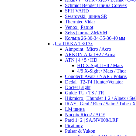
Schmidt Bender | шина Convex
SFH VARD
Swarovski | шина SR
Thermtec Vidar
Venox | Patriot
Zeiss | шина ZM/VM
Кольца 26-30-34-35-36-40 мм
Для TIKKA T3/T3x
Aimpoint | Micro / Acro
ARKON Alfa 1+2 / Arma
ATN | 4 / 5 / HD
HD X-Sight I+II / Mars
4/5 X-Sight / Mars / Thor
Conotech Avata / NAR / Polaris
Dedal | T2-T4 Hunter/Venator
Docter | sight
Guide TU / TS / TR
Hikmicro | Thunder 1-2 / Alpex / Stel
IRAY | Geni / Rico / Saim / Tube / 
LM шина
Nocpix Rico2 / ACE
Pard 1+2 | SA/NV008/LRF
Picatinny
Pulsar & Yukon