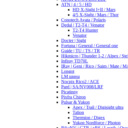
ATN | 4 / 5 / HD
HD X-Sight I+II / Mars
4/5 X-Sight / Mars / Thor
Conotech Avata / Polaris
Dedal | T2-T4 / Venator
T2-T4 Hunter
Venator
Docter | Sight
Fortuna | General / General one
Guide | TU / TS / TR
Hikmicro | Thunder 1-2 / Alpex / Stel
Infiray TD70L
IRay | Geni / Rico / Saim / Mate / 
Longot
LM шина
Nocpix Rico2 / ACE
Pard | SA/NV008/LRF
Picatinny
Pixfra Chiron
Pulsar & Yukon
Apex / Trail / Digisight ultra
Talion
Thermion / Digex
Yukon Nordforce / Photon
RikaNV | GTR / xRS / Lesnik / Ovo