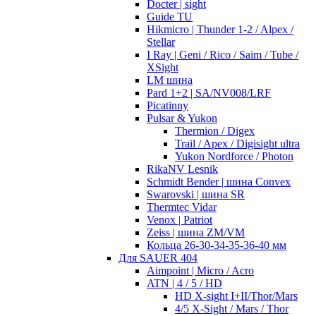
Docter | sight
Guide TU
Hikmicro | Thunder 1-2 / Alpex /
Stellar
I Ray | Geni / Rico / Saim / Tube /
XSight
LM шина
Pard 1+2 | SA/NV008/LRF
Picatinny
Pulsar & Yukon
Thermion / Digex
Trail / Apex / Digisight ultra
Yukon Nordforce / Photon
RikaNV Lesnik
Schmidt Bender | шина Convex
Swarovski | шина SR
Thermtec Vidar
Venox | Patriot
Zeiss | шина ZM/VM
Кольца 26-30-34-35-36-40 мм
Для SAUER 404
Aimpoint | Micro / Acro
ATN | 4 / 5 / HD
HD X-sight I+II/Thor/Mars
4/5 X-Sight / Mars / Thor