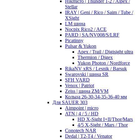
Hikmicro | Thunder 1-2 / Alpex /
Stellar
IRAY | Geni / Rico / Saim / Tube /
XSight
LM шина
Nocpix Rico2 / ACE
PARD | SA/NV008/S/LRF
Picatinny
Pulsar & Yukon
Apex / Trail / Digisight ultra
Thermion / Digex
Yukon Photon / Nordforce
RikaNV xRS / Lesnik / Barsuk
Swarovski | шина SR
SFH VARD
Venox | Patriot
Zeiss | шина ZM/VM
Кольца 26-30-34-35-36-40 мм
Для SAUER 303
Aimpoint | micro
ATN | 4 / 5 / HD
HD X-Sight I+II/Thor/Mars
4/5 X-Sight / Mars / Thor
Conotech NAR
Dedal | T2-T4 / Venator