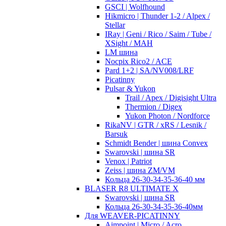
GSCI | Wolfhound
Hikmicro | Thunder 1-2 / Alpex /
Stellar
IRay | Geni / Rico / Saim / Tube /
XSight / MAH
LM шина
Nocpix Rico2 / ACE
Pard 1+2 | SA/NV008/LRF
Picatinny
Pulsar & Yukon
Trail / Apex / Digisight Ultra
Thermion / Digex
Yukon Photon / Nordforce
RikaNV | GTR / xRS / Lesnik /
Barsuk
Schmidt Bender | шина Convex
Swarovski | шина SR
Venox | Patriot
Zeiss | шина ZM/VM
Кольца 26-30-34-35-36-40 мм
BLASER R8 ULTIMATE X
Swarovski | шина SR
Кольца 26-30-34-35-36-40мм
Для WEAVER-PICATINNY
Aimpoint | Micro / Acro