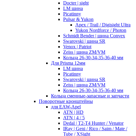
Docter | sight
LM шина
Picatinny
Pulsar & Yukon
Apex / Trail / Digisight Ultra
Yukon Nordforce / Photon
Schmidt Bender | шина Convex
Swarovski | шина SR
Venox | Patriot
Zeiss | шина ZM/VM
Кольца 26-30-34-35-36-40 мм
Для Prisma 12мм
LM шина
Picatinny
Swarovski | шина SR
Zeiss | шина ZM/VM
Кольца 26-30-34-35-36-40 мм
Кольца сменные-запасные и запчасти
Поворотные кронштейны
для EAW-Apel
ATN | HD
ATN | 4 / 5
Dedal | T2-T4 Hunter / Venator
IRay | Geni / Rico / Saim / Mate /
Tube / XSight