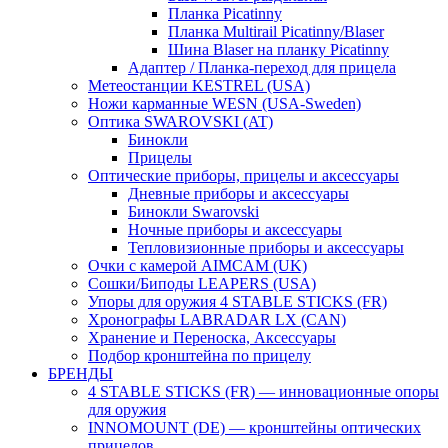
Планка Picatinny
Планка Multirail Picatinny/Blaser
Шина Blaser на планку Picatinny
Адаптер / Планка-переход для прицела
Метеостанции KESTREL (USA)
Ножи карманные WESN (USA-Sweden)
Оптика SWAROVSKI (AT)
Бинокли
Прицелы
Оптические приборы, прицелы и аксессуары
Дневные приборы и аксессуары
Бинокли Swarovski
Ночные приборы и аксессуары
Тепловизионные приборы и аксессуары
Очки с камерой AIMCAM (UK)
Сошки/Биподы LEAPERS (USA)
Упоры для оружия 4 STABLE STICKS (FR)
Хронографы LABRADAR LX (CAN)
Хранение и Переноска, Аксессуары
Подбор кронштейна по прицелу
БРЕНДЫ
4 STABLE STICKS (FR) — инновационные опоры
для оружия
INNOMOUNT (DE) — кронштейны оптических
прицелов