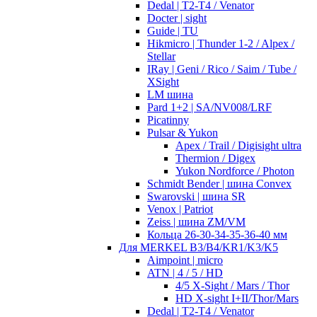
Dedal | T2-T4 / Venator
Docter | sight
Guide | TU
Hikmicro | Thunder 1-2 / Alpex /
Stellar
IRay | Geni / Rico / Saim / Tube /
XSight
LM шина
Pard 1+2 | SA/NV008/LRF
Picatinny
Pulsar & Yukon
Apex / Trail / Digisight ultra
Thermion / Digex
Yukon Nordforce / Photon
Schmidt Bender | шина Convex
Swarovski | шина SR
Venox | Patriot
Zeiss | шина ZM/VM
Кольца 26-30-34-35-36-40 мм
Для MERKEL B3/B4/KR1/K3/K5
Aimpoint | micro
ATN | 4 / 5 / HD
4/5 X-Sight / Mars / Thor
HD X-sight I+II/Thor/Mars
Dedal | T2-T4 / Venator