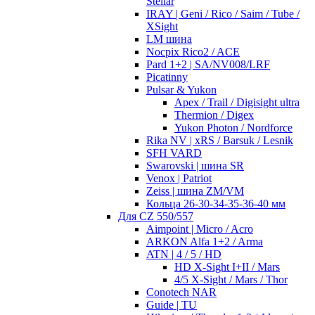
Stellar
IRAY | Geni / Rico / Saim / Tube /
XSight
LM шина
Nocpix Rico2 / ACE
Pard 1+2 | SA/NV008/LRF
Picatinny
Pulsar & Yukon
Apex / Trail / Digisight ultra
Thermion / Digex
Yukon Photon / Nordforce
Rika NV | xRS / Barsuk / Lesnik
SFH VARD
Swarovski | шина SR
Venox | Patriot
Zeiss | шина ZM/VM
Кольца 26-30-34-35-36-40 мм
Для CZ 550/557
Aimpoint | Micro / Acro
ARKON Alfa 1+2 / Arma
ATN | 4 / 5 / HD
HD X-Sight I+II / Mars
4/5 X-Sight / Mars / Thor
Conotech NAR
Guide | TU