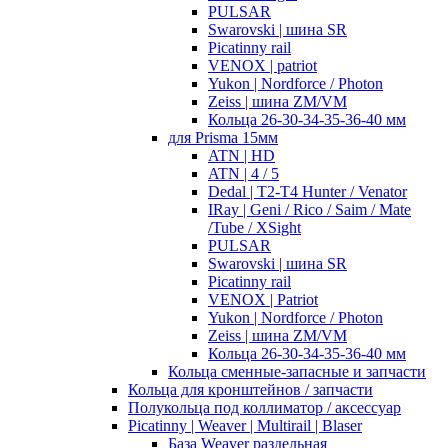
PULSAR
Swarovski | шина SR
Picatinny rail
VENOX | patriot
Yukon | Nordforce / Photon
Zeiss | шина ZM/VM
Кольца 26-30-34-35-36-40 мм
для Prisma 15мм
ATN | HD
ATN | 4 / 5
Dedal | T2-T4 Hunter / Venator
IRay | Geni / Rico / Saim / Mate
/Tube / XSight
PULSAR
Swarovski | шина SR
Picatinny rail
VENOX | Patriot
Yukon | Nordforce / Photon
Zeiss | шина ZM/VM
Кольца 26-30-34-35-36-40 мм
Кольца сменные-запасные и запчасти
Кольца для кронштейнов / запчасти
Полукольца под коллиматор / аксессуар
Picatinny | Weaver | Multirail | Blaser
База Weaver раздельная