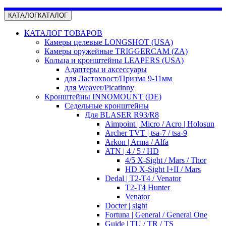
КАТАЛОГ
КАТАЛОГ
КАТАЛОГ ТОВАРОВ
Камеры целевые LONGSHOT (USA)
Камеры оружейные TRIGGERCAM (ZA)
Кольца и кронштейны LEAPERS (USA)
Адаптеры и аксессуары
для Ластохвост/Призма 9-11мм
для Weaver/Picatinny
Кронштейны INNOMOUNT (DE)
Седельные кронштейны
Для BLASER R93/R8
Aimpoint | Micro / Acro | Holosun
Archer TVT | tsa-7 / tsa-9
Arkon | Arma / Alfa
ATN | 4 / 5 / HD
4/5 X-Sight / Mars / Thor
HD X-Sight I+II / Mars
Dedal | T2-T4 / Venator
T2-T4 Hunter
Venator
Docter | sight
Fortuna | General / General One
Guide | TU / TR / TS