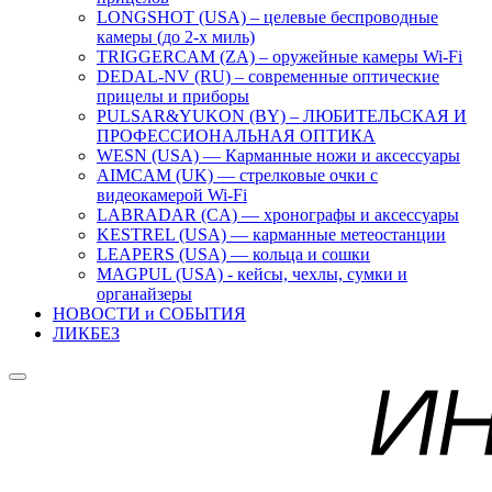
LONGSHOT (USA) – целевые беспроводные
камеры (до 2-х миль)
TRIGGERCAM (ZA) – оружейные камеры Wi-Fi
DEDAL-NV (RU) – современные оптические
прицелы и приборы
PULSAR&YUKON (BY) – ЛЮБИТЕЛЬСКАЯ И
ПРОФЕССИОНАЛЬНАЯ ОПТИКА
WESN (USA) — Карманные ножи и аксессуары
AIMCAM (UK) — стрелковые очки с
видеокамерой Wi-Fi
LABRADAR (CA) — хронографы и аксессуары
KESTREL (USA) — карманные метеостанции
LEAPERS (USA) — кольца и сошки
MAGPUL (USA) - кейсы, чехлы, сумки и
органайзеры
НОВОСТИ и СОБЫТИЯ
ЛИКБЕЗ