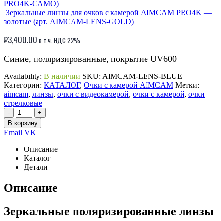
PRO4K-CAMO)
Зеркальные линзы для очков с камерой AIMCAM PRO4K —
золотые (арт. AIMCAM-LENS-GOLD)
₽
3,400.00
в т.ч. НДС 22%
Синие, поляризированные, покрытие UV600
Availability:
В наличии
SKU:
AIMCAM-LENS-BLUE
Категории:
КАТАЛОГ
,
Очки с камерой AIMCAM
Метки:
aimcam
,
линзы
,
очки с видеокамерой
,
очки с камерой
,
очки
стрелковые
-
+
В корзину
Email
VK
Описание
Каталог
Детали
Описание
Зеркальные поляризированные линзы