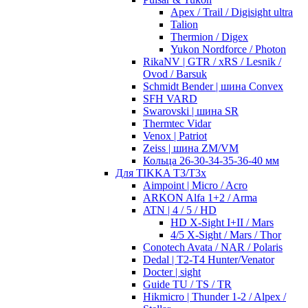
Apex / Trail / Digisight ultra
Talion
Thermion / Digex
Yukon Nordforce / Photon
RikaNV | GTR / xRS / Lesnik /
Ovod / Barsuk
Schmidt Bender | шина Convex
SFH VARD
Swarovski | шина SR
Thermtec Vidar
Venox | Patriot
Zeiss | шина ZM/VM
Кольца 26-30-34-35-36-40 мм
Для TIKKA T3/T3x
Aimpoint | Micro / Acro
ARKON Alfa 1+2 / Arma
ATN | 4 / 5 / HD
HD X-Sight I+II / Mars
4/5 X-Sight / Mars / Thor
Conotech Avata / NAR / Polaris
Dedal | T2-T4 Hunter/Venator
Docter | sight
Guide TU / TS / TR
Hikmicro | Thunder 1-2 / Alpex /