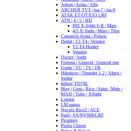
Arkon | Arma / Alfa
ARCHER TVT | tsa-7 / tsa-9
ATAK ET/OT/ES3 LRF
ATN | 4 / 5 / HD
HD X-Sight I+II / Mars
4/5 X-Sight / Mars / Thor
Conotech Avata / Polaris
Dedal | T2-T4 / Venator
T2-T4 Hunter
Venator
Docter | Sight
Fortuna | General / General one
Guide | TU / TS / TR
Hikmicro | Thunder 1-2 / Alpex /
Stellar
Infiray TD70L
IRay | Geni / Rico / Saim / Mate /
MAH / Tube / XSight
Longot
LM шина
Nocpix Rico2 / ACE
Pard | SA/NV008/LRF
Picatinny
Pixfra Chiron
Pulsar & Yukon