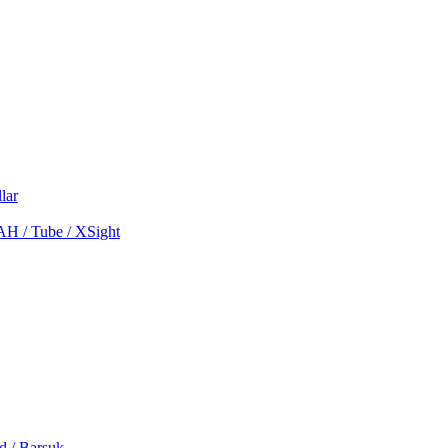
lar
MAH / Tube / XSight
d / Barsuk