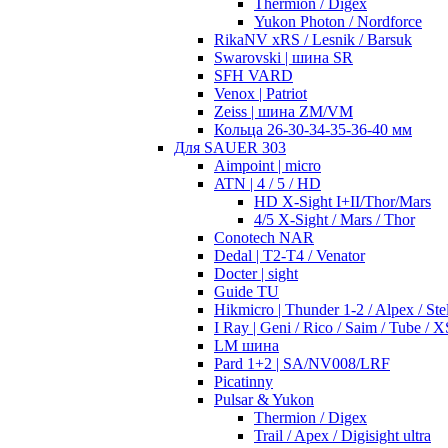
Thermion / Digex
Yukon Photon / Nordforce
RikaNV xRS / Lesnik / Barsuk
Swarovski | шина SR
SFH VARD
Venox | Patriot
Zeiss | шина ZM/VM
Кольца 26-30-34-35-36-40 мм
Для SAUER 303
Aimpoint | micro
ATN | 4 / 5 / HD
HD X-Sight I+II/Thor/Mars
4/5 X-Sight / Mars / Thor
Conotech NAR
Dedal | T2-T4 / Venator
Docter | sight
Guide TU
Hikmicro | Thunder 1-2 / Alpex / Stel
I Ray | Geni / Rico / Saim / Tube / X
LM шина
Pard 1+2 | SA/NV008/LRF
Picatinny
Pulsar & Yukon
Thermion / Digex
Trail / Apex / Digisight ultra