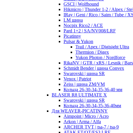
GSCI | Wolfhound
Hikmicro | Thunder 1-2 / Alpex / Stel
IRay | Geni / Rico / Saim / Tube / 
LM шина
Nocpix Rico2 / ACE
Pard 1+2 | SA/NV008/LRF
Picatinny
Pulsar & Yukon
Trail / Apex / Digisight Ultra
Thermion / Digex
Yukon Photon / Nordforce
RikaNV | GTR / xRS / Lesnik / Bar
Schmidt Bender | шина Convex
Swarovski | шина SR
Venox | Patriot
Zeiss | шина ZM/VM
Кольца 26-30-34-35-36-40 мм
BLASER R8 ULTIMATE X
Swarovski | шина SR
Кольца 26-30-34-35-36-40мм
Для WEAVER-PICATINNY
Aimpoint | Micro / Acro
Arkon | Arma / Alfa
ARCHER TVT | tsa-7 / tsa-9
ATAK ET/OT/ES3 LRF