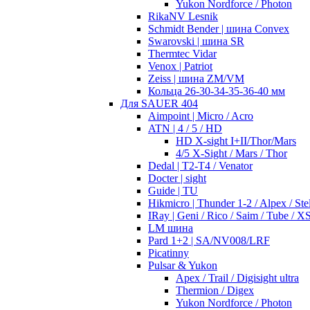
Yukon Nordforce / Photon
RikaNV Lesnik
Schmidt Bender | шина Convex
Swarovski | шина SR
Thermtec Vidar
Venox | Patriot
Zeiss | шина ZM/VM
Кольца 26-30-34-35-36-40 мм
Для SAUER 404
Aimpoint | Micro / Acro
ATN | 4 / 5 / HD
HD X-sight I+II/Thor/Mars
4/5 X-Sight / Mars / Thor
Dedal | T2-T4 / Venator
Docter | sight
Guide | TU
Hikmicro | Thunder 1-2 / Alpex / Stel
IRay | Geni / Rico / Saim / Tube / X
LM шина
Pard 1+2 | SA/NV008/LRF
Picatinny
Pulsar & Yukon
Apex / Trail / Digisight ultra
Thermion / Digex
Yukon Nordforce / Photon