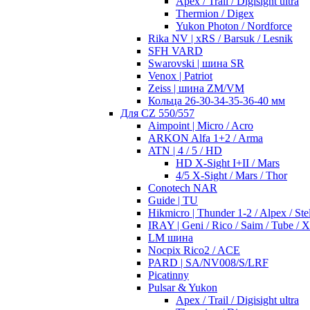
Apex / Trail / Digisight ultra
Thermion / Digex
Yukon Photon / Nordforce
Rika NV | xRS / Barsuk / Lesnik
SFH VARD
Swarovski | шина SR
Venox | Patriot
Zeiss | шина ZM/VM
Кольца 26-30-34-35-36-40 мм
Для CZ 550/557
Aimpoint | Micro / Acro
ARKON Alfa 1+2 / Arma
ATN | 4 / 5 / HD
HD X-Sight I+II / Mars
4/5 X-Sight / Mars / Thor
Conotech NAR
Guide | TU
Hikmicro | Thunder 1-2 / Alpex / Stel
IRAY | Geni / Rico / Saim / Tube / 
LM шина
Nocpix Rico2 / ACE
PARD | SA/NV008/S/LRF
Picatinny
Pulsar & Yukon
Apex / Trail / Digisight ultra