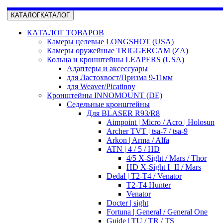
КАТАЛОГ
КАТАЛОГ
КАТАЛОГ ТОВАРОВ
Камеры целевые LONGSHOT (USA)
Камеры оружейные TRIGGERCAM (ZA)
Кольца и кронштейны LEAPERS (USA)
Адаптеры и аксессуары
для Ластохвост/Призма 9-11мм
для Weaver/Picatinny
Кронштейны INNOMOUNT (DE)
Седельные кронштейны
Для BLASER R93/R8
Aimpoint | Micro / Acro | Holosun
Archer TVT | tsa-7 / tsa-9
Arkon | Arma / Alfa
ATN | 4 / 5 / HD
4/5 X-Sight / Mars / Thor
HD X-Sight I+II / Mars
Dedal | T2-T4 / Venator
T2-T4 Hunter
Venator
Docter | sight
Fortuna | General / General One
Guide | TU / TR / TS