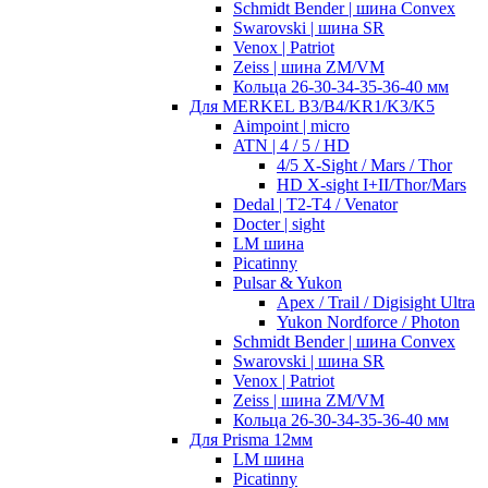
Schmidt Bender | шина Convex
Swarovski | шина SR
Venox | Patriot
Zeiss | шина ZM/VM
Кольца 26-30-34-35-36-40 мм
Для MERKEL B3/B4/KR1/K3/K5
Aimpoint | micro
ATN | 4 / 5 / HD
4/5 X-Sight / Mars / Thor
HD X-sight I+II/Thor/Mars
Dedal | T2-T4 / Venator
Docter | sight
LM шина
Picatinny
Pulsar & Yukon
Apex / Trail / Digisight Ultra
Yukon Nordforce / Photon
Schmidt Bender | шина Convex
Swarovski | шина SR
Venox | Patriot
Zeiss | шина ZM/VM
Кольца 26-30-34-35-36-40 мм
Для Prisma 12мм
LM шина
Picatinny