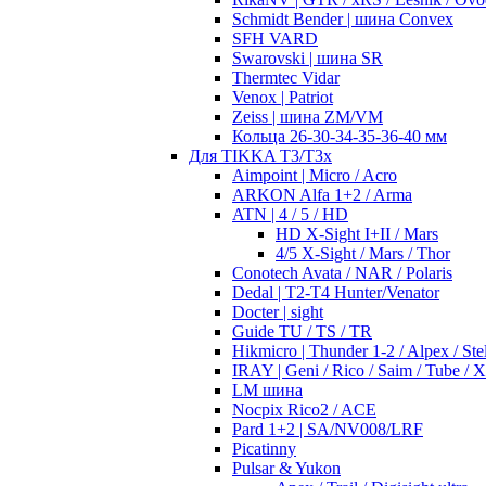
Schmidt Bender | шина Convex
SFH VARD
Swarovski | шина SR
Thermtec Vidar
Venox | Patriot
Zeiss | шина ZM/VM
Кольца 26-30-34-35-36-40 мм
Для TIKKA T3/T3x
Aimpoint | Micro / Acro
ARKON Alfa 1+2 / Arma
ATN | 4 / 5 / HD
HD X-Sight I+II / Mars
4/5 X-Sight / Mars / Thor
Conotech Avata / NAR / Polaris
Dedal | T2-T4 Hunter/Venator
Docter | sight
Guide TU / TS / TR
Hikmicro | Thunder 1-2 / Alpex / Stel
IRAY | Geni / Rico / Saim / Tube / 
LM шина
Nocpix Rico2 / ACE
Pard 1+2 | SA/NV008/LRF
Picatinny
Pulsar & Yukon