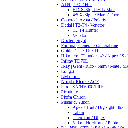
ATN | 4 / 5 / HD
HD X-Sight I+II / Mars
4/5 X-Sight / Mars / Thor
Conotech Avata / Polaris
Dedal | T2-T4 / Venator
T2-T4 Hunter
Venator
Docter | Sight
Fortuna | General / General one
Guide | TU / TS / TR
Hikmicro | Thunder 1-2 / Alpex / Stel
Infiray TD70L
IRay | Geni / Rico / Saim / Mate / 
Longot
LM шина
Nocpix Rico2 / ACE
Pard | SA/NV008/LRF
Picatinny
Pixfra Chiron
Pulsar & Yukon
Apex / Trail / Digisight ultra
Talion
Thermion / Digex
Yukon Nordforce / Photon
RikaNV | GTR / xRS / Lesnik / Ovo