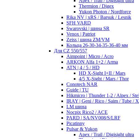
Apex / Trail / Digisight ultra
Thermion / Digex
Yukon Photon / Nordforce
Rika NV | xRS / Barsuk / Lesnik
SFH VARD
Swarovski | шина SR
Venox | Patriot
Zeiss | шина ZM/VM
Кольца 26-30-34-35-36-40 мм
Для CZ 550/557
Aimpoint | Micro / Acro
ARKON Alfa 1+2 / Arma
ATN | 4 / 5 / HD
HD X-Sight I+II / Mars
4/5 X-Sight / Mars / Thor
Conotech NAR
Guide | TU
Hikmicro | Thunder 1-2 / Alpex / Stel
IRAY | Geni / Rico / Saim / Tube / 
LM шина
Nocpix Rico2 / ACE
PARD | SA/NV008/S/LRF
Picatinny
Pulsar & Yukon
Apex / Trail / Digisight ultra