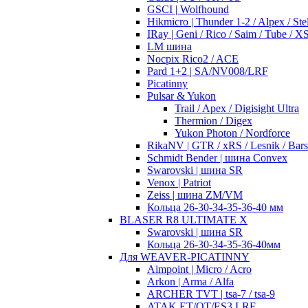
GSCI | Wolfhound
Hikmicro | Thunder 1-2 / Alpex / Stel
IRay | Geni / Rico / Saim / Tube / 
LM шина
Nocpix Rico2 / ACE
Pard 1+2 | SA/NV008/LRF
Picatinny
Pulsar & Yukon
Trail / Apex / Digisight Ultra
Thermion / Digex
Yukon Photon / Nordforce
RikaNV | GTR / xRS / Lesnik / Bar
Schmidt Bender | шина Convex
Swarovski | шина SR
Venox | Patriot
Zeiss | шина ZM/VM
Кольца 26-30-34-35-36-40 мм
BLASER R8 ULTIMATE X
Swarovski | шина SR
Кольца 26-30-34-35-36-40мм
Для WEAVER-PICATINNY
Aimpoint | Micro / Acro
Arkon | Arma / Alfa
ARCHER TVT | tsa-7 / tsa-9
ATAK ET/OT/ES3 LRF