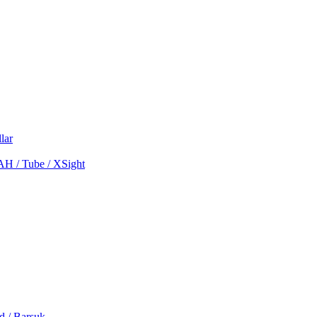
lar
MAH / Tube / XSight
d / Barsuk