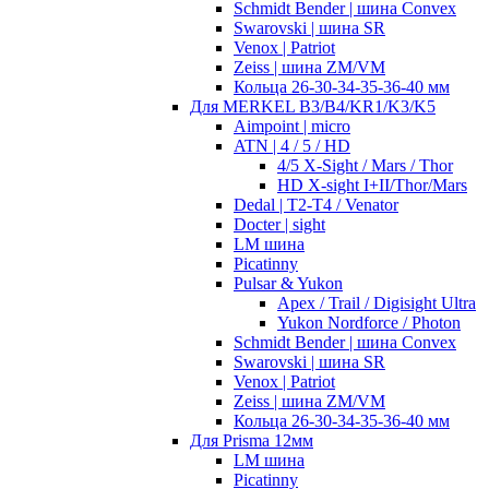
Schmidt Bender | шина Convex
Swarovski | шина SR
Venox | Patriot
Zeiss | шина ZM/VM
Кольца 26-30-34-35-36-40 мм
Для MERKEL B3/B4/KR1/K3/K5
Aimpoint | micro
ATN | 4 / 5 / HD
4/5 X-Sight / Mars / Thor
HD X-sight I+II/Thor/Mars
Dedal | T2-T4 / Venator
Docter | sight
LM шина
Picatinny
Pulsar & Yukon
Apex / Trail / Digisight Ultra
Yukon Nordforce / Photon
Schmidt Bender | шина Convex
Swarovski | шина SR
Venox | Patriot
Zeiss | шина ZM/VM
Кольца 26-30-34-35-36-40 мм
Для Prisma 12мм
LM шина
Picatinny