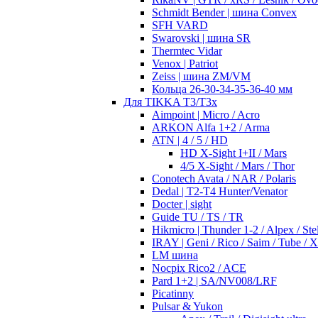
Schmidt Bender | шина Convex
SFH VARD
Swarovski | шина SR
Thermtec Vidar
Venox | Patriot
Zeiss | шина ZM/VM
Кольца 26-30-34-35-36-40 мм
Для TIKKA T3/T3x
Aimpoint | Micro / Acro
ARKON Alfa 1+2 / Arma
ATN | 4 / 5 / HD
HD X-Sight I+II / Mars
4/5 X-Sight / Mars / Thor
Conotech Avata / NAR / Polaris
Dedal | T2-T4 Hunter/Venator
Docter | sight
Guide TU / TS / TR
Hikmicro | Thunder 1-2 / Alpex / Stel
IRAY | Geni / Rico / Saim / Tube / 
LM шина
Nocpix Rico2 / ACE
Pard 1+2 | SA/NV008/LRF
Picatinny
Pulsar & Yukon