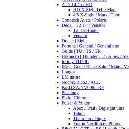
ATN | 4 / 5 / HD
HD X-Sight I+II / Mars
4/5 X-Sight / Mars / Thor
Conotech Avata / Polaris
Dedal | T2-T4 / Venator
T2-T4 Hunter
Venator
Docter | Sight
Fortuna | General / General one
Guide | TU / TS / TR
Hikmicro | Thunder 1-2 / Alpex / Stel
Infiray TD70L
IRay | Geni / Rico / Saim / Mate / 
Longot
LM шина
Nocpix Rico2 / ACE
Pard | SA/NV008/LRF
Picatinny
Pixfra Chiron
Pulsar & Yukon
Apex / Trail / Digisight ultra
Talion
Thermion / Digex
Yukon Nordforce / Photon
RikaNV | GTR / xRS / Lesnik / Ovo