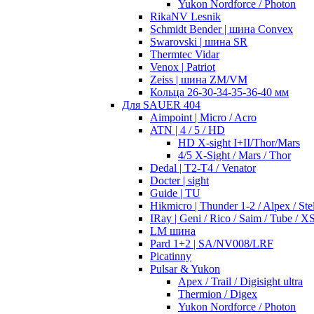
Yukon Nordforce / Photon
RikaNV Lesnik
Schmidt Bender | шина Convex
Swarovski | шина SR
Thermtec Vidar
Venox | Patriot
Zeiss | шина ZM/VM
Кольца 26-30-34-35-36-40 мм
Для SAUER 404
Aimpoint | Micro / Acro
ATN | 4 / 5 / HD
HD X-sight I+II/Thor/Mars
4/5 X-Sight / Mars / Thor
Dedal | T2-T4 / Venator
Docter | sight
Guide | TU
Hikmicro | Thunder 1-2 / Alpex / Stel
IRay | Geni / Rico / Saim / Tube / X
LM шина
Pard 1+2 | SA/NV008/LRF
Picatinny
Pulsar & Yukon
Apex / Trail / Digisight ultra
Thermion / Digex
Yukon Nordforce / Photon