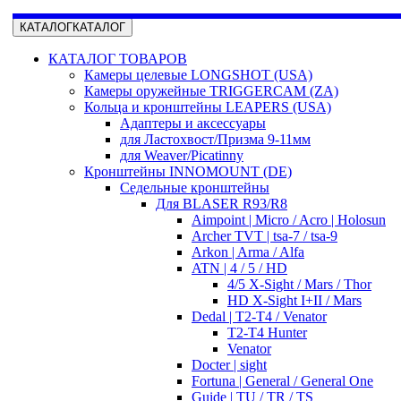
КАТАЛОГ
КАТАЛОГ
КАТАЛОГ ТОВАРОВ
Камеры целевые LONGSHOT (USA)
Камеры оружейные TRIGGERCAM (ZA)
Кольца и кронштейны LEAPERS (USA)
Адаптеры и аксессуары
для Ластохвост/Призма 9-11мм
для Weaver/Picatinny
Кронштейны INNOMOUNT (DE)
Седельные кронштейны
Для BLASER R93/R8
Aimpoint | Micro / Acro | Holosun
Archer TVT | tsa-7 / tsa-9
Arkon | Arma / Alfa
ATN | 4 / 5 / HD
4/5 X-Sight / Mars / Thor
HD X-Sight I+II / Mars
Dedal | T2-T4 / Venator
T2-T4 Hunter
Venator
Docter | sight
Fortuna | General / General One
Guide | TU / TR / TS