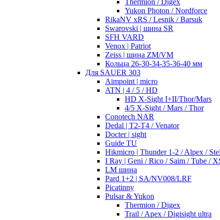
Thermion / Digex
Yukon Photon / Nordforce
RikaNV xRS / Lesnik / Barsuk
Swarovski | шина SR
SFH VARD
Venox | Patriot
Zeiss | шина ZM/VM
Кольца 26-30-34-35-36-40 мм
Для SAUER 303
Aimpoint | micro
ATN | 4 / 5 / HD
HD X-Sight I+II/Thor/Mars
4/5 X-Sight / Mars / Thor
Conotech NAR
Dedal | T2-T4 / Venator
Docter | sight
Guide TU
Hikmicro | Thunder 1-2 / Alpex / Stel
I Ray | Geni / Rico / Saim / Tube / X
LM шина
Pard 1+2 | SA/NV008/LRF
Picatinny
Pulsar & Yukon
Thermion / Digex
Trail / Apex / Digisight ultra