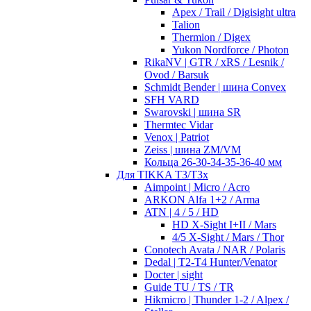
Apex / Trail / Digisight ultra
Talion
Thermion / Digex
Yukon Nordforce / Photon
RikaNV | GTR / xRS / Lesnik /
Ovod / Barsuk
Schmidt Bender | шина Convex
SFH VARD
Swarovski | шина SR
Thermtec Vidar
Venox | Patriot
Zeiss | шина ZM/VM
Кольца 26-30-34-35-36-40 мм
Для TIKKA T3/T3x
Aimpoint | Micro / Acro
ARKON Alfa 1+2 / Arma
ATN | 4 / 5 / HD
HD X-Sight I+II / Mars
4/5 X-Sight / Mars / Thor
Conotech Avata / NAR / Polaris
Dedal | T2-T4 Hunter/Venator
Docter | sight
Guide TU / TS / TR
Hikmicro | Thunder 1-2 / Alpex /