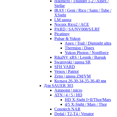
Hikmicro | Thunder 1-2 / Alpex /
Stellar
IRAY | Geni / Rico / Saim / Tube /
XSight
LM шина
Nocpix Rico2 / ACE
PARD | SA/NV008/S/LRF
Picatinny
Pulsar & Yukon
Apex / Trail / Digisight ultra
Thermion / Digex
Yukon Photon / Nordforce
RikaNV xRS / Lesnik / Barsuk
Swarovski | шина SR
SFH VARD
Venox | Patriot
Zeiss | шина ZM/VM
Кольца 26-30-34-35-36-40 мм
Для SAUER 303
Aimpoint | micro
ATN | 4 / 5 / HD
HD X-Sight I+II/Thor/Mars
4/5 X-Sight / Mars / Thor
Conotech NAR
Dedal | T2-T4 / Venator