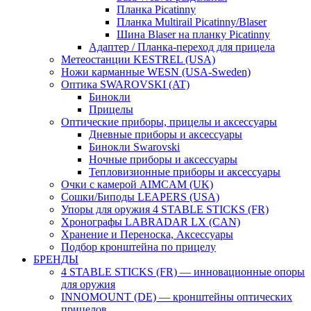
Планка Picatinny
Планка Multirail Picatinny/Blaser
Шина Blaser на планку Picatinny
Адаптер / Планка-переход для прицела
Метеостанции KESTREL (USA)
Ножи карманные WESN (USA-Sweden)
Оптика SWAROVSKI (AT)
Бинокли
Прицелы
Оптические приборы, прицелы и аксессуары
Дневные приборы и аксессуары
Бинокли Swarovski
Ночные приборы и аксессуары
Тепловизионные приборы и аксессуары
Очки с камерой AIMCAM (UK)
Сошки/Биподы LEAPERS (USA)
Упоры для оружия 4 STABLE STICKS (FR)
Хронографы LABRADAR LX (CAN)
Хранение и Переноска, Аксессуары
Подбор кронштейна по прицелу
БРЕНДЫ
4 STABLE STICKS (FR) — инновационные опоры
для оружия
INNOMOUNT (DE) — кронштейны оптических
прицелов