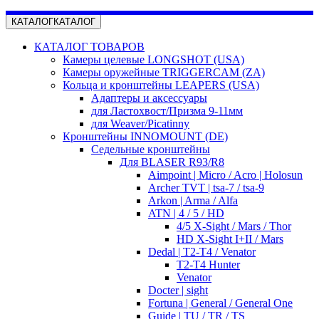
КАТАЛОГ
КАТАЛОГ
КАТАЛОГ ТОВАРОВ
Камеры целевые LONGSHOT (USA)
Камеры оружейные TRIGGERCAM (ZA)
Кольца и кронштейны LEAPERS (USA)
Адаптеры и аксессуары
для Ластохвост/Призма 9-11мм
для Weaver/Picatinny
Кронштейны INNOMOUNT (DE)
Седельные кронштейны
Для BLASER R93/R8
Aimpoint | Micro / Acro | Holosun
Archer TVT | tsa-7 / tsa-9
Arkon | Arma / Alfa
ATN | 4 / 5 / HD
4/5 X-Sight / Mars / Thor
HD X-Sight I+II / Mars
Dedal | T2-T4 / Venator
T2-T4 Hunter
Venator
Docter | sight
Fortuna | General / General One
Guide | TU / TR / TS