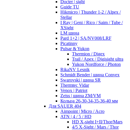
Docter | sight
Guide TU
Hikmicro | Thunder 1-2 / Alpex /
Stellar
I Ray | Geni / Rico / Saim / Tube /
XSight
LM шина
Pard 1+2 | SA/NV008/LRF
Picatinny
Pulsar & Yukon
Thermion / Digex
Trail / Apex / Digisight ultra
Yukon Nordforce / Photon
RikaNV Lesnik
Schmidt Bender | шина Convex
Swarovski | шина SR
Thermtec Vidar
Venox | Patriot
Zeiss | шина ZM/VM
Кольца 26-30-34-35-36-40 мм
Для SAUER 404
Aimpoint | Micro / Acro
ATN | 4 / 5 / HD
HD X-sight I+II/Thor/Mars
4/5 X-Sight / Mars / Thor