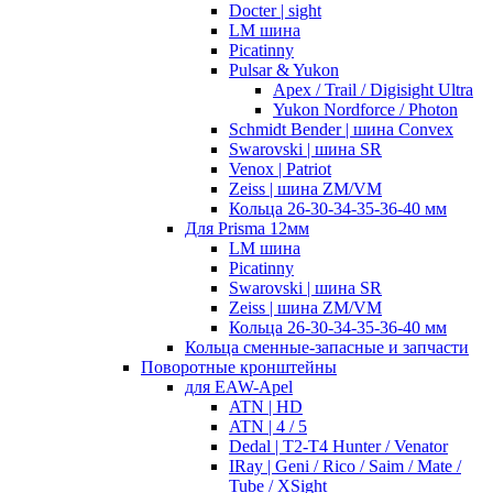
Docter | sight
LM шина
Picatinny
Pulsar & Yukon
Apex / Trail / Digisight Ultra
Yukon Nordforce / Photon
Schmidt Bender | шина Convex
Swarovski | шина SR
Venox | Patriot
Zeiss | шина ZM/VM
Кольца 26-30-34-35-36-40 мм
Для Prisma 12мм
LM шина
Picatinny
Swarovski | шина SR
Zeiss | шина ZM/VM
Кольца 26-30-34-35-36-40 мм
Кольца сменные-запасные и запчасти
Поворотные кронштейны
для EAW-Apel
ATN | HD
ATN | 4 / 5
Dedal | T2-T4 Hunter / Venator
IRay | Geni / Rico / Saim / Mate /
Tube / XSight