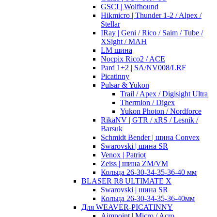
GSCI | Wolfhound
Hikmicro | Thunder 1-2 / Alpex /
Stellar
IRay | Geni / Rico / Saim / Tube /
XSight / MAH
LM шина
Nocpix Rico2 / ACE
Pard 1+2 | SA/NV008/LRF
Picatinny
Pulsar & Yukon
Trail / Apex / Digisight Ultra
Thermion / Digex
Yukon Photon / Nordforce
RikaNV | GTR / xRS / Lesnik /
Barsuk
Schmidt Bender | шина Convex
Swarovski | шина SR
Venox | Patriot
Zeiss | шина ZM/VM
Кольца 26-30-34-35-36-40 мм
BLASER R8 ULTIMATE X
Swarovski | шина SR
Кольца 26-30-34-35-36-40мм
Для WEAVER-PICATINNY
Aimpoint | Micro / Acro