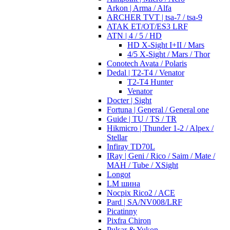
Arkon | Arma / Alfa
ARCHER TVT | tsa-7 / tsa-9
ATAK ET/OT/ES3 LRF
ATN | 4 / 5 / HD
HD X-Sight I+II / Mars
4/5 X-Sight / Mars / Thor
Conotech Avata / Polaris
Dedal | T2-T4 / Venator
T2-T4 Hunter
Venator
Docter | Sight
Fortuna | General / General one
Guide | TU / TS / TR
Hikmicro | Thunder 1-2 / Alpex /
Stellar
Infiray TD70L
IRay | Geni / Rico / Saim / Mate /
MAH / Tube / XSight
Longot
LM шина
Nocpix Rico2 / ACE
Pard | SA/NV008/LRF
Picatinny
Pixfra Chiron
Pulsar & Yukon