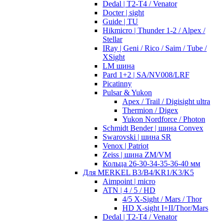
Dedal | T2-T4 / Venator
Docter | sight
Guide | TU
Hikmicro | Thunder 1-2 / Alpex /
Stellar
IRay | Geni / Rico / Saim / Tube /
XSight
LM шина
Pard 1+2 | SA/NV008/LRF
Picatinny
Pulsar & Yukon
Apex / Trail / Digisight ultra
Thermion / Digex
Yukon Nordforce / Photon
Schmidt Bender | шина Convex
Swarovski | шина SR
Venox | Patriot
Zeiss | шина ZM/VM
Кольца 26-30-34-35-36-40 мм
Для MERKEL B3/B4/KR1/K3/K5
Aimpoint | micro
ATN | 4 / 5 / HD
4/5 X-Sight / Mars / Thor
HD X-sight I+II/Thor/Mars
Dedal | T2-T4 / Venator