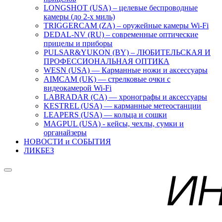
LONGSHOT (USA) – целевые беспроводные
камеры (до 2-х миль)
TRIGGERCAM (ZA) – оружейные камеры Wi-Fi
DEDAL-NV (RU) – современные оптические
прицелы и приборы
PULSAR&YUKON (BY) – ЛЮБИТЕЛЬСКАЯ И
ПРОФЕССИОНАЛЬНАЯ ОПТИКА
WESN (USA) — Карманные ножи и аксессуары
AIMCAM (UK) — стрелковые очки с
видеокамерой Wi-Fi
LABRADAR (CA) — хронографы и аксессуары
KESTREL (USA) — карманные метеостанции
LEAPERS (USA) — кольца и сошки
MAGPUL (USA) - кейсы, чехлы, сумки и
органайзеры
НОВОСТИ и СОБЫТИЯ
ЛИКБЕЗ