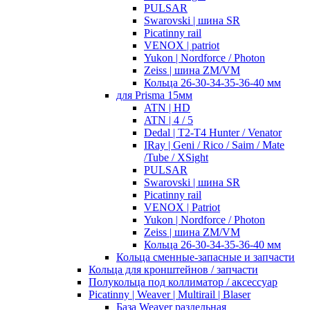
PULSAR
Swarovski | шина SR
Picatinny rail
VENOX | patriot
Yukon | Nordforce / Photon
Zeiss | шина ZM/VM
Кольца 26-30-34-35-36-40 мм
для Prisma 15мм
ATN | HD
ATN | 4 / 5
Dedal | T2-T4 Hunter / Venator
IRay | Geni / Rico / Saim / Mate
/Tube / XSight
PULSAR
Swarovski | шина SR
Picatinny rail
VENOX | Patriot
Yukon | Nordforce / Photon
Zeiss | шина ZM/VM
Кольца 26-30-34-35-36-40 мм
Кольца сменные-запасные и запчасти
Кольца для кронштейнов / запчасти
Полукольца под коллиматор / аксессуар
Picatinny | Weaver | Multirail | Blaser
База Weaver раздельная