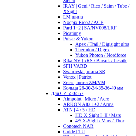
Stellar
IRAY | Geni / Rico / Saim / Tube /
XSight
LM шина
Nocpix Rico2 / ACE
Pard 1+2 | SA/NV008/LRF
Picatinny
Pulsar & Yukon
Apex / Trail / Digisight ultra
Thermion / Digex
Yukon Photon / Nordforce
Rika NV | xRS / Barsuk / Lesnik
SFH VARD
Swarovski | шина SR
Venox | Patriot
Zeiss | шина ZM/VM
Кольца 26-30-34-35-36-40 мм
Для CZ 550/557
Aimpoint | Micro / Acro
ARKON Alfa 1+2 / Arma
ATN | 4 / 5 / HD
HD X-Sight I+II / Mars
4/5 X-Sight / Mars / Thor
Conotech NAR
Guide | TU