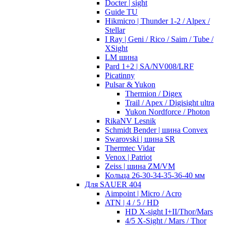
Docter | sight
Guide TU
Hikmicro | Thunder 1-2 / Alpex /
Stellar
I Ray | Geni / Rico / Saim / Tube /
XSight
LM шина
Pard 1+2 | SA/NV008/LRF
Picatinny
Pulsar & Yukon
Thermion / Digex
Trail / Apex / Digisight ultra
Yukon Nordforce / Photon
RikaNV Lesnik
Schmidt Bender | шина Convex
Swarovski | шина SR
Thermtec Vidar
Venox | Patriot
Zeiss | шина ZM/VM
Кольца 26-30-34-35-36-40 мм
Для SAUER 404
Aimpoint | Micro / Acro
ATN | 4 / 5 / HD
HD X-sight I+II/Thor/Mars
4/5 X-Sight / Mars / Thor