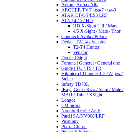
Arkon | Arma / Alfa
ARCHER TVT | tsa-7 / tsa-9
ATAK ET/OT/ES3 LRF
ATN | 4 / 5 / HD
HD X-Sight I+II / Mars
4/5 X-Sight / Mars / Thor
Conotech Avata / Polaris
Dedal | T2-T4 / Venator
T2-T4 Hunter
Venator
Docter | Sight
Fortuna | General / General one
Guide | TU / TS / TR
Hikmicro | Thunder 1-2 / Alpex /
Stellar
Infiray TD70L
IRay | Geni / Rico / Saim / Mate /
MAH / Tube / XSight
Longot
LM шина
Nocpix Rico2 / ACE
Pard | SA/NV008/LRF
Picatinny
Pixfra Chiron
Pulsar & Yukon