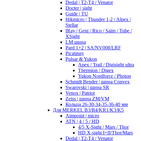
Dedal | T2-T4 / Venator
Docter | sight
Guide | TU
Hikmicro | Thunder 1-2 / Alpex /
Stellar
IRay | Geni / Rico / Saim / Tube /
XSight
LM шина
Pard 1+2 | SA/NV008/LRF
Picatinny
Pulsar & Yukon
Apex / Trail / Digisight ultra
Thermion / Digex
Yukon Nordforce / Photon
Schmidt Bender | шина Convex
Swarovski | шина SR
Venox | Patriot
Zeiss | шина ZM/VM
Кольца 26-30-34-35-36-40 мм
Для MERKEL B3/B4/KR1/K3/K5
Aimpoint | micro
ATN | 4 / 5 / HD
4/5 X-Sight / Mars / Thor
HD X-sight I+II/Thor/Mars
Dedal | T2-T4 / Venator