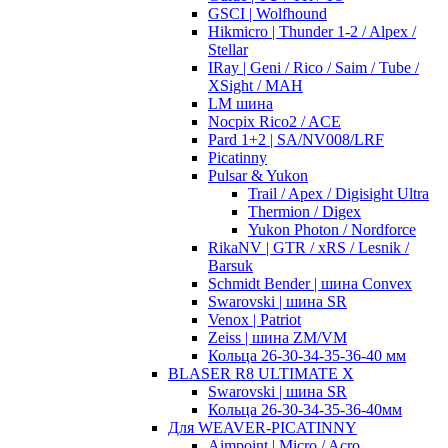
GSCI | Wolfhound
Hikmicro | Thunder 1-2 / Alpex /
Stellar
IRay | Geni / Rico / Saim / Tube /
XSight / MAH
LM шина
Nocpix Rico2 / ACE
Pard 1+2 | SA/NV008/LRF
Picatinny
Pulsar & Yukon
Trail / Apex / Digisight Ultra
Thermion / Digex
Yukon Photon / Nordforce
RikaNV | GTR / xRS / Lesnik /
Barsuk
Schmidt Bender | шина Convex
Swarovski | шина SR
Venox | Patriot
Zeiss | шина ZM/VM
Кольца 26-30-34-35-36-40 мм
BLASER R8 ULTIMATE X
Swarovski | шина SR
Кольца 26-30-34-35-36-40мм
Для WEAVER-PICATINNY
Aimpoint | Micro / Acro