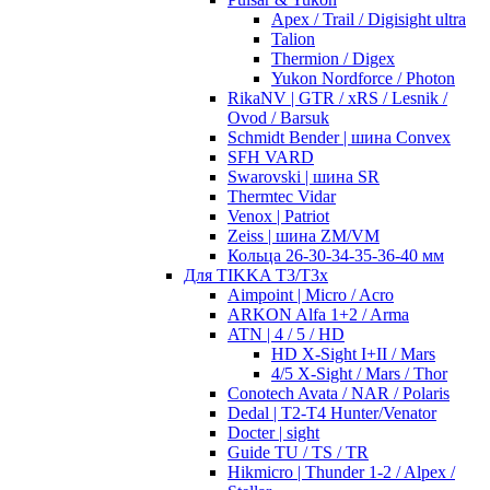
Apex / Trail / Digisight ultra
Talion
Thermion / Digex
Yukon Nordforce / Photon
RikaNV | GTR / xRS / Lesnik /
Ovod / Barsuk
Schmidt Bender | шина Convex
SFH VARD
Swarovski | шина SR
Thermtec Vidar
Venox | Patriot
Zeiss | шина ZM/VM
Кольца 26-30-34-35-36-40 мм
Для TIKKA T3/T3x
Aimpoint | Micro / Acro
ARKON Alfa 1+2 / Arma
ATN | 4 / 5 / HD
HD X-Sight I+II / Mars
4/5 X-Sight / Mars / Thor
Conotech Avata / NAR / Polaris
Dedal | T2-T4 Hunter/Venator
Docter | sight
Guide TU / TS / TR
Hikmicro | Thunder 1-2 / Alpex /