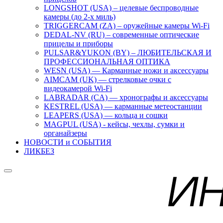
LONGSHOT (USA) – целевые беспроводные
камеры (до 2-х миль)
TRIGGERCAM (ZA) – оружейные камеры Wi-Fi
DEDAL-NV (RU) – современные оптические
прицелы и приборы
PULSAR&YUKON (BY) – ЛЮБИТЕЛЬСКАЯ И
ПРОФЕССИОНАЛЬНАЯ ОПТИКА
WESN (USA) — Карманные ножи и аксессуары
AIMCAM (UK) — стрелковые очки с
видеокамерой Wi-Fi
LABRADAR (CA) — хронографы и аксессуары
KESTREL (USA) — карманные метеостанции
LEAPERS (USA) — кольца и сошки
MAGPUL (USA) - кейсы, чехлы, сумки и
органайзеры
НОВОСТИ и СОБЫТИЯ
ЛИКБЕЗ