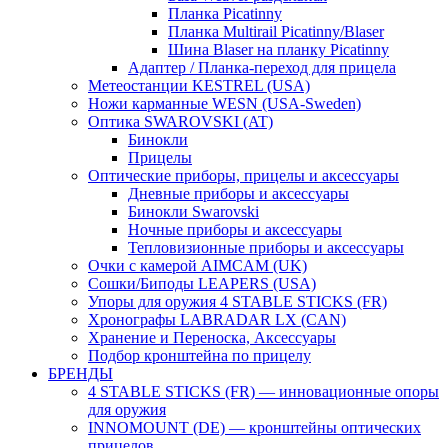
Планка Picatinny
Планка Multirail Picatinny/Blaser
Шина Blaser на планку Picatinny
Адаптер / Планка-переход для прицела
Метеостанции KESTREL (USA)
Ножи карманные WESN (USA-Sweden)
Оптика SWAROVSKI (AT)
Бинокли
Прицелы
Оптические приборы, прицелы и аксессуары
Дневные приборы и аксессуары
Бинокли Swarovski
Ночные приборы и аксессуары
Тепловизионные приборы и аксессуары
Очки с камерой AIMCAM (UK)
Сошки/Биподы LEAPERS (USA)
Упоры для оружия 4 STABLE STICKS (FR)
Хронографы LABRADAR LX (CAN)
Хранение и Переноска, Аксессуары
Подбор кронштейна по прицелу
БРЕНДЫ
4 STABLE STICKS (FR) — инновационные опоры
для оружия
INNOMOUNT (DE) — кронштейны оптических
прицелов