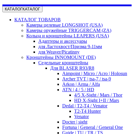
КАТАЛОГ
КАТАЛОГ
КАТАЛОГ ТОВАРОВ
Камеры целевые LONGSHOT (USA)
Камеры оружейные TRIGGERCAM (ZA)
Кольца и кронштейны LEAPERS (USA)
Адаптеры и аксессуары
для Ластохвост/Призма 9-11мм
для Weaver/Picatinny
Кронштейны INNOMOUNT (DE)
Седельные кронштейны
Для BLASER R93/R8
Aimpoint | Micro / Acro | Holosun
Archer TVT | tsa-7 / tsa-9
Arkon | Arma / Alfa
ATN | 4 / 5 / HD
4/5 X-Sight / Mars / Thor
HD X-Sight I+II / Mars
Dedal | T2-T4 / Venator
T2-T4 Hunter
Venator
Docter | sight
Fortuna | General / General One
Guide | TU / TR / TS