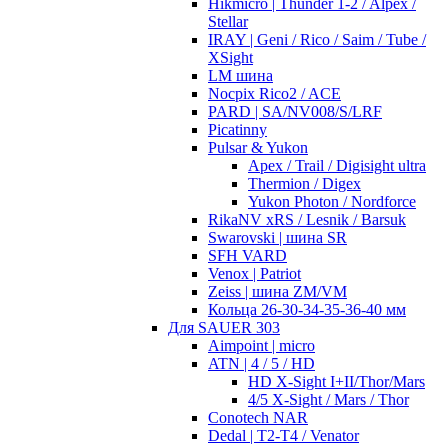
Hikmicro | Thunder 1-2 / Alpex /
Stellar
IRAY | Geni / Rico / Saim / Tube /
XSight
LM шина
Nocpix Rico2 / ACE
PARD | SA/NV008/S/LRF
Picatinny
Pulsar & Yukon
Apex / Trail / Digisight ultra
Thermion / Digex
Yukon Photon / Nordforce
RikaNV xRS / Lesnik / Barsuk
Swarovski | шина SR
SFH VARD
Venox | Patriot
Zeiss | шина ZM/VM
Кольца 26-30-34-35-36-40 мм
Для SAUER 303
Aimpoint | micro
ATN | 4 / 5 / HD
HD X-Sight I+II/Thor/Mars
4/5 X-Sight / Mars / Thor
Conotech NAR
Dedal | T2-T4 / Venator