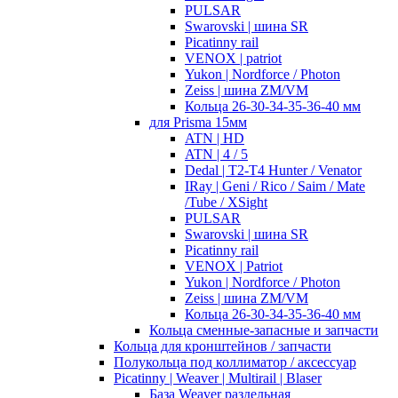
PULSAR
Swarovski | шина SR
Picatinny rail
VENOX | patriot
Yukon | Nordforce / Photon
Zeiss | шина ZM/VM
Кольца 26-30-34-35-36-40 мм
для Prisma 15мм
ATN | HD
ATN | 4 / 5
Dedal | T2-T4 Hunter / Venator
IRay | Geni / Rico / Saim / Mate
/Tube / XSight
PULSAR
Swarovski | шина SR
Picatinny rail
VENOX | Patriot
Yukon | Nordforce / Photon
Zeiss | шина ZM/VM
Кольца 26-30-34-35-36-40 мм
Кольца сменные-запасные и запчасти
Кольца для кронштейнов / запчасти
Полукольца под коллиматор / аксессуар
Picatinny | Weaver | Multirail | Blaser
База Weaver раздельная