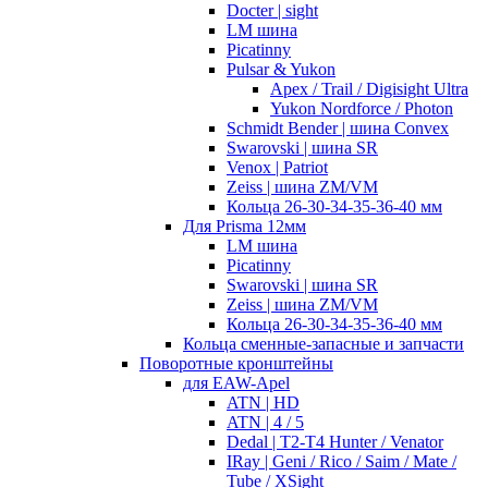
Docter | sight
LM шина
Picatinny
Pulsar & Yukon
Apex / Trail / Digisight Ultra
Yukon Nordforce / Photon
Schmidt Bender | шина Convex
Swarovski | шина SR
Venox | Patriot
Zeiss | шина ZM/VM
Кольца 26-30-34-35-36-40 мм
Для Prisma 12мм
LM шина
Picatinny
Swarovski | шина SR
Zeiss | шина ZM/VM
Кольца 26-30-34-35-36-40 мм
Кольца сменные-запасные и запчасти
Поворотные кронштейны
для EAW-Apel
ATN | HD
ATN | 4 / 5
Dedal | T2-T4 Hunter / Venator
IRay | Geni / Rico / Saim / Mate /
Tube / XSight