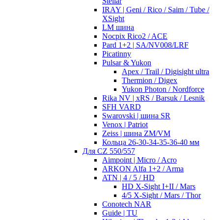
Stellar
IRAY | Geni / Rico / Saim / Tube /
XSight
LM шина
Nocpix Rico2 / ACE
Pard 1+2 | SA/NV008/LRF
Picatinny
Pulsar & Yukon
Apex / Trail / Digisight ultra
Thermion / Digex
Yukon Photon / Nordforce
Rika NV | xRS / Barsuk / Lesnik
SFH VARD
Swarovski | шина SR
Venox | Patriot
Zeiss | шина ZM/VM
Кольца 26-30-34-35-36-40 мм
Для CZ 550/557
Aimpoint | Micro / Acro
ARKON Alfa 1+2 / Arma
ATN | 4 / 5 / HD
HD X-Sight I+II / Mars
4/5 X-Sight / Mars / Thor
Conotech NAR
Guide | TU