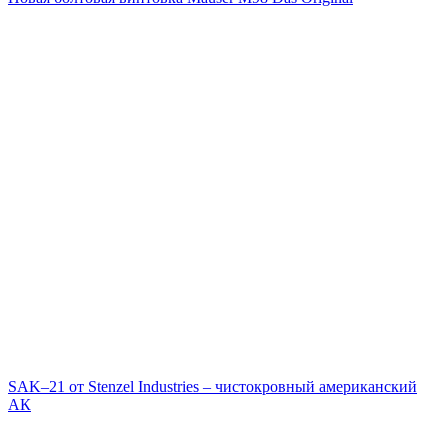
SAK–21 от Stenzel Industries – чистокровный американский
АК