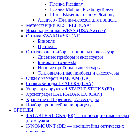
Планка Picatinny
Планка Multirail Picatinny/Blaser
Шина Blaser на планку Picatinny
Адаптер / Планка-переход для прицела
Метеостанции KESTREL (USA)
Ножи карманные WESN (USA-Sweden)
Оптика SWAROVSKI (AT)
Бинокли
Прицелы
Оптические приборы, прицелы и аксессуары
Дневные приборы и аксессуары
Бинокли Swarovski
Ночные приборы и аксессуары
Тепловизионные приборы и аксессуары
Очки с камерой AIMCAM (UK)
Сошки/Биподы LEAPERS (USA)
Упоры для оружия 4 STABLE STICKS (FR)
Хронографы LABRADAR LX (CAN)
Хранение и Переноска, Аксессуары
Подбор кронштейна по прицелу
БРЕНДЫ
4 STABLE STICKS (FR) — инновационные опоры
для оружия
INNOMOUNT (DE) — кронштейны оптических
прицелов