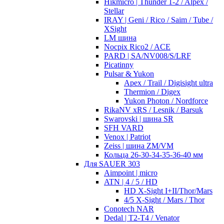
Hikmicro | Thunder 1-2 / Alpex /
Stellar
IRAY | Geni / Rico / Saim / Tube /
XSight
LM шина
Nocpix Rico2 / ACE
PARD | SA/NV008/S/LRF
Picatinny
Pulsar & Yukon
Apex / Trail / Digisight ultra
Thermion / Digex
Yukon Photon / Nordforce
RikaNV xRS / Lesnik / Barsuk
Swarovski | шина SR
SFH VARD
Venox | Patriot
Zeiss | шина ZM/VM
Кольца 26-30-34-35-36-40 мм
Для SAUER 303
Aimpoint | micro
ATN | 4 / 5 / HD
HD X-Sight I+II/Thor/Mars
4/5 X-Sight / Mars / Thor
Conotech NAR
Dedal | T2-T4 / Venator