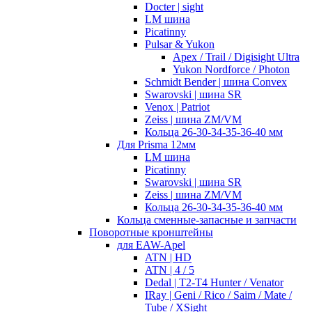
Docter | sight
LM шина
Picatinny
Pulsar & Yukon
Apex / Trail / Digisight Ultra
Yukon Nordforce / Photon
Schmidt Bender | шина Convex
Swarovski | шина SR
Venox | Patriot
Zeiss | шина ZM/VM
Кольца 26-30-34-35-36-40 мм
Для Prisma 12мм
LM шина
Picatinny
Swarovski | шина SR
Zeiss | шина ZM/VM
Кольца 26-30-34-35-36-40 мм
Кольца сменные-запасные и запчасти
Поворотные кронштейны
для EAW-Apel
ATN | HD
ATN | 4 / 5
Dedal | T2-T4 Hunter / Venator
IRay | Geni / Rico / Saim / Mate /
Tube / XSight