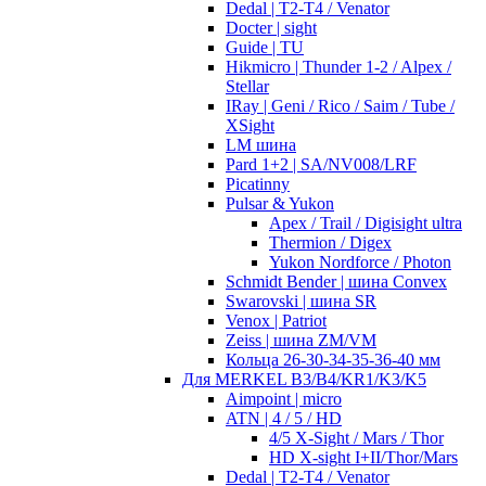
Dedal | T2-T4 / Venator
Docter | sight
Guide | TU
Hikmicro | Thunder 1-2 / Alpex /
Stellar
IRay | Geni / Rico / Saim / Tube /
XSight
LM шина
Pard 1+2 | SA/NV008/LRF
Picatinny
Pulsar & Yukon
Apex / Trail / Digisight ultra
Thermion / Digex
Yukon Nordforce / Photon
Schmidt Bender | шина Convex
Swarovski | шина SR
Venox | Patriot
Zeiss | шина ZM/VM
Кольца 26-30-34-35-36-40 мм
Для MERKEL B3/B4/KR1/K3/K5
Aimpoint | micro
ATN | 4 / 5 / HD
4/5 X-Sight / Mars / Thor
HD X-sight I+II/Thor/Mars
Dedal | T2-T4 / Venator