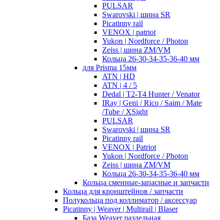
PULSAR
Swarovski | шина SR
Picatinny rail
VENOX | patriot
Yukon | Nordforce / Photon
Zeiss | шина ZM/VM
Кольца 26-30-34-35-36-40 мм
для Prisma 15мм
ATN | HD
ATN | 4 / 5
Dedal | T2-T4 Hunter / Venator
IRay | Geni / Rico / Saim / Mate
/Tube / XSight
PULSAR
Swarovski | шина SR
Picatinny rail
VENOX | Patriot
Yukon | Nordforce / Photon
Zeiss | шина ZM/VM
Кольца 26-30-34-35-36-40 мм
Кольца сменные-запасные и запчасти
Кольца для кронштейнов / запчасти
Полукольца под коллиматор / аксессуар
Picatinny | Weaver | Multirail | Blaser
База Weaver раздельная