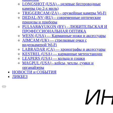
LONGSHOT (USA) – целевые беспроводные
камеры (до 2-х миль)
TRIGGERCAM (ZA) – оружейные камеры Wi-Fi
DEDAL-NV (RU) – современные оптические
прицелы и приборы
PULSAR&YUKON (BY) – ЛЮБИТЕЛЬСКАЯ И
ПРОФЕССИОНАЛЬНАЯ ОПТИКА
WESN (USA) — Карманные ножи и аксессуары
AIMCAM (UK) — стрелковые очки с
видеокамерой Wi-Fi
LABRADAR (CA) — хронографы и аксессуары
KESTREL (USA) — карманные метеостанции
LEAPERS (USA) — кольца и сошки
MAGPUL (USA) - кейсы, чехлы, сумки и
органайзеры
НОВОСТИ и СОБЫТИЯ
ЛИКБЕЗ