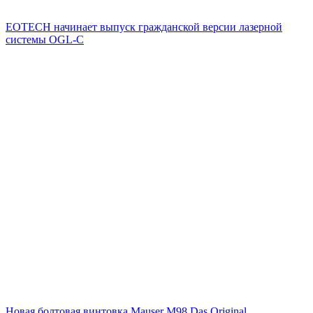
EOTECH начинает выпуск гражданской версии лазерной
системы OGL-C
Новая болтовая винтовка Mauser M98 Das Original