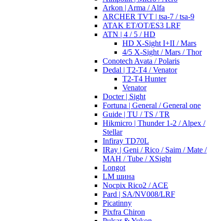
Arkon | Arma / Alfa
ARCHER TVT | tsa-7 / tsa-9
ATAK ET/OT/ES3 LRF
ATN | 4 / 5 / HD
HD X-Sight I+II / Mars
4/5 X-Sight / Mars / Thor
Conotech Avata / Polaris
Dedal | T2-T4 / Venator
T2-T4 Hunter
Venator
Docter | Sight
Fortuna | General / General one
Guide | TU / TS / TR
Hikmicro | Thunder 1-2 / Alpex /
Stellar
Infiray TD70L
IRay | Geni / Rico / Saim / Mate /
MAH / Tube / XSight
Longot
LM шина
Nocpix Rico2 / ACE
Pard | SA/NV008/LRF
Picatinny
Pixfra Chiron
Pulsar & Yukon