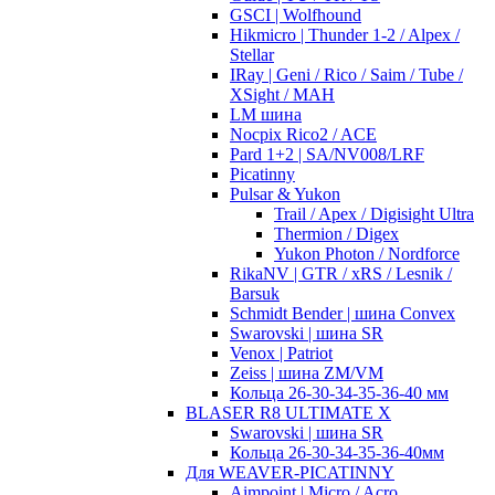
GSCI | Wolfhound
Hikmicro | Thunder 1-2 / Alpex /
Stellar
IRay | Geni / Rico / Saim / Tube /
XSight / MAH
LM шина
Nocpix Rico2 / ACE
Pard 1+2 | SA/NV008/LRF
Picatinny
Pulsar & Yukon
Trail / Apex / Digisight Ultra
Thermion / Digex
Yukon Photon / Nordforce
RikaNV | GTR / xRS / Lesnik /
Barsuk
Schmidt Bender | шина Convex
Swarovski | шина SR
Venox | Patriot
Zeiss | шина ZM/VM
Кольца 26-30-34-35-36-40 мм
BLASER R8 ULTIMATE X
Swarovski | шина SR
Кольца 26-30-34-35-36-40мм
Для WEAVER-PICATINNY
Aimpoint | Micro / Acro