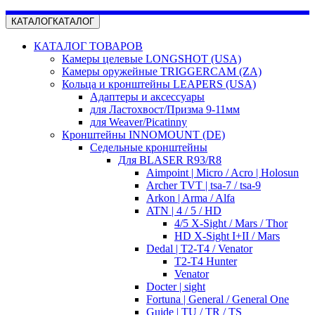
КАТАЛОГ
КАТАЛОГ
КАТАЛОГ ТОВАРОВ
Камеры целевые LONGSHOT (USA)
Камеры оружейные TRIGGERCAM (ZA)
Кольца и кронштейны LEAPERS (USA)
Адаптеры и аксессуары
для Ластохвост/Призма 9-11мм
для Weaver/Picatinny
Кронштейны INNOMOUNT (DE)
Седельные кронштейны
Для BLASER R93/R8
Aimpoint | Micro / Acro | Holosun
Archer TVT | tsa-7 / tsa-9
Arkon | Arma / Alfa
ATN | 4 / 5 / HD
4/5 X-Sight / Mars / Thor
HD X-Sight I+II / Mars
Dedal | T2-T4 / Venator
T2-T4 Hunter
Venator
Docter | sight
Fortuna | General / General One
Guide | TU / TR / TS