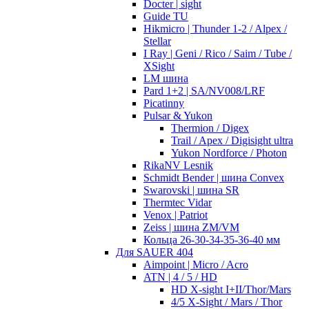
Docter | sight
Guide TU
Hikmicro | Thunder 1-2 / Alpex /
Stellar
I Ray | Geni / Rico / Saim / Tube /
XSight
LM шина
Pard 1+2 | SA/NV008/LRF
Picatinny
Pulsar & Yukon
Thermion / Digex
Trail / Apex / Digisight ultra
Yukon Nordforce / Photon
RikaNV Lesnik
Schmidt Bender | шина Convex
Swarovski | шина SR
Thermtec Vidar
Venox | Patriot
Zeiss | шина ZM/VM
Кольца 26-30-34-35-36-40 мм
Для SAUER 404
Aimpoint | Micro / Acro
ATN | 4 / 5 / HD
HD X-sight I+II/Thor/Mars
4/5 X-Sight / Mars / Thor