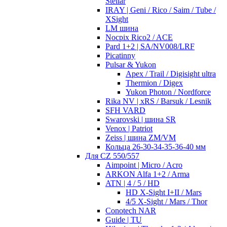
Stellar
IRAY | Geni / Rico / Saim / Tube /
XSight
LM шина
Nocpix Rico2 / ACE
Pard 1+2 | SA/NV008/LRF
Picatinny
Pulsar & Yukon
Apex / Trail / Digisight ultra
Thermion / Digex
Yukon Photon / Nordforce
Rika NV | xRS / Barsuk / Lesnik
SFH VARD
Swarovski | шина SR
Venox | Patriot
Zeiss | шина ZM/VM
Кольца 26-30-34-35-36-40 мм
Для CZ 550/557
Aimpoint | Micro / Acro
ARKON Alfa 1+2 / Arma
ATN | 4 / 5 / HD
HD X-Sight I+II / Mars
4/5 X-Sight / Mars / Thor
Conotech NAR
Guide | TU