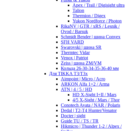
Apex / Trail / Digisight ultra
Talion
Thermion / Digex
Yukon Nordforce / Photon
RikaNV | GTR / xRS / Lesnik /
Ovod / Barsuk
Schmidt Bender | шина Convex
SFH VARD
Swarovski | шина SR
Thermtec Vidar
Venox | Patriot
Zeiss | шина ZM/VM
Кольца 26-30-34-35-36-40 мм
Для TIKKA T3/T3x
Aimpoint | Micro / Acro
ARKON Alfa 1+2 / Arma
ATN | 4 / 5 / HD
HD X-Sight I+II / Mars
4/5 X-Sight / Mars / Thor
Conotech Avata / NAR / Polaris
Dedal | T2-T4 Hunter/Venator
Docter | sight
Guide TU / TS / TR
Hikmicro | Thunder 1-2 / Alpex /