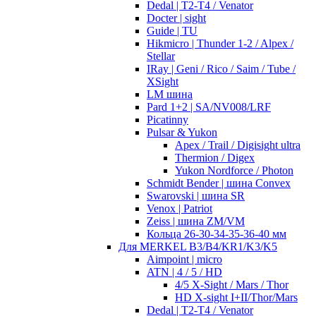
Dedal | T2-T4 / Venator
Docter | sight
Guide | TU
Hikmicro | Thunder 1-2 / Alpex /
Stellar
IRay | Geni / Rico / Saim / Tube /
XSight
LM шина
Pard 1+2 | SA/NV008/LRF
Picatinny
Pulsar & Yukon
Apex / Trail / Digisight ultra
Thermion / Digex
Yukon Nordforce / Photon
Schmidt Bender | шина Convex
Swarovski | шина SR
Venox | Patriot
Zeiss | шина ZM/VM
Кольца 26-30-34-35-36-40 мм
Для MERKEL B3/B4/KR1/K3/K5
Aimpoint | micro
ATN | 4 / 5 / HD
4/5 X-Sight / Mars / Thor
HD X-sight I+II/Thor/Mars
Dedal | T2-T4 / Venator