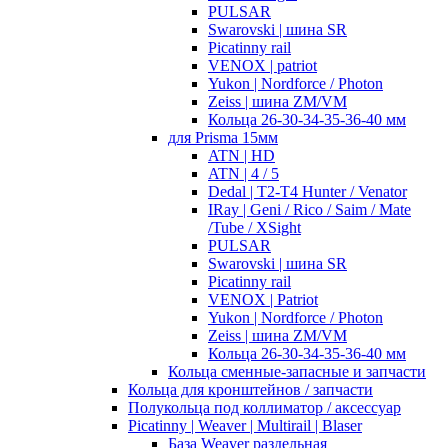
PULSAR
Swarovski | шина SR
Picatinny rail
VENOX | patriot
Yukon | Nordforce / Photon
Zeiss | шина ZM/VM
Кольца 26-30-34-35-36-40 мм
для Prisma 15мм
ATN | HD
ATN | 4 / 5
Dedal | T2-T4 Hunter / Venator
IRay | Geni / Rico / Saim / Mate
/Tube / XSight
PULSAR
Swarovski | шина SR
Picatinny rail
VENOX | Patriot
Yukon | Nordforce / Photon
Zeiss | шина ZM/VM
Кольца 26-30-34-35-36-40 мм
Кольца сменные-запасные и запчасти
Кольца для кронштейнов / запчасти
Полукольца под коллиматор / аксессуар
Picatinny | Weaver | Multirail | Blaser
База Weaver раздельная