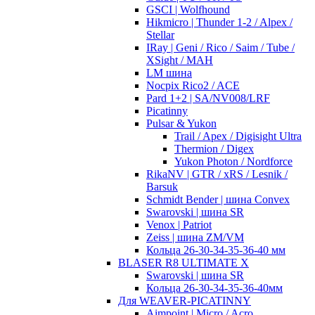
GSCI | Wolfhound
Hikmicro | Thunder 1-2 / Alpex /
Stellar
IRay | Geni / Rico / Saim / Tube /
XSight / MAH
LM шина
Nocpix Rico2 / ACE
Pard 1+2 | SA/NV008/LRF
Picatinny
Pulsar & Yukon
Trail / Apex / Digisight Ultra
Thermion / Digex
Yukon Photon / Nordforce
RikaNV | GTR / xRS / Lesnik /
Barsuk
Schmidt Bender | шина Convex
Swarovski | шина SR
Venox | Patriot
Zeiss | шина ZM/VM
Кольца 26-30-34-35-36-40 мм
BLASER R8 ULTIMATE X
Swarovski | шина SR
Кольца 26-30-34-35-36-40мм
Для WEAVER-PICATINNY
Aimpoint | Micro / Acro