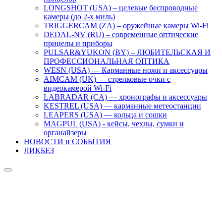
LONGSHOT (USA) – целевые беспроводные
камеры (до 2-х миль)
TRIGGERCAM (ZA) – оружейные камеры Wi-Fi
DEDAL-NV (RU) – современные оптические
прицелы и приборы
PULSAR&YUKON (BY) – ЛЮБИТЕЛЬСКАЯ И
ПРОФЕССИОНАЛЬНАЯ ОПТИКА
WESN (USA) — Карманные ножи и аксессуары
AIMCAM (UK) — стрелковые очки с
видеокамерой Wi-Fi
LABRADAR (CA) — хронографы и аксессуары
KESTREL (USA) — карманные метеостанции
LEAPERS (USA) — кольца и сошки
MAGPUL (USA) - кейсы, чехлы, сумки и
органайзеры
НОВОСТИ и СОБЫТИЯ
ЛИКБЕЗ