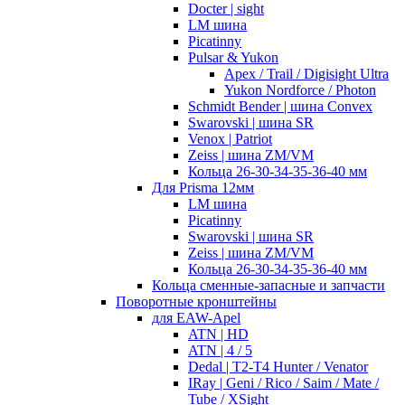
Docter | sight
LM шина
Picatinny
Pulsar & Yukon
Apex / Trail / Digisight Ultra
Yukon Nordforce / Photon
Schmidt Bender | шина Convex
Swarovski | шина SR
Venox | Patriot
Zeiss | шина ZM/VM
Кольца 26-30-34-35-36-40 мм
Для Prisma 12мм
LM шина
Picatinny
Swarovski | шина SR
Zeiss | шина ZM/VM
Кольца 26-30-34-35-36-40 мм
Кольца сменные-запасные и запчасти
Поворотные кронштейны
для EAW-Apel
ATN | HD
ATN | 4 / 5
Dedal | T2-T4 Hunter / Venator
IRay | Geni / Rico / Saim / Mate /
Tube / XSight