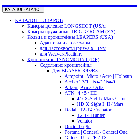
КАТАЛОГ
КАТАЛОГ
КАТАЛОГ ТОВАРОВ
Камеры целевые LONGSHOT (USA)
Камеры оружейные TRIGGERCAM (ZA)
Кольца и кронштейны LEAPERS (USA)
Адаптеры и аксессуары
для Ластохвост/Призма 9-11мм
для Weaver/Picatinny
Кронштейны INNOMOUNT (DE)
Седельные кронштейны
Для BLASER R93/R8
Aimpoint | Micro / Acro | Holosun
Archer TVT | tsa-7 / tsa-9
Arkon | Arma / Alfa
ATN | 4 / 5 / HD
4/5 X-Sight / Mars / Thor
HD X-Sight I+II / Mars
Dedal | T2-T4 / Venator
T2-T4 Hunter
Venator
Docter | sight
Fortuna | General / General One
Guide | TU / TR / TS