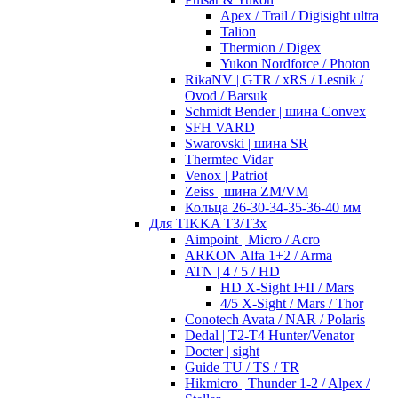
Apex / Trail / Digisight ultra
Talion
Thermion / Digex
Yukon Nordforce / Photon
RikaNV | GTR / xRS / Lesnik /
Ovod / Barsuk
Schmidt Bender | шина Convex
SFH VARD
Swarovski | шина SR
Thermtec Vidar
Venox | Patriot
Zeiss | шина ZM/VM
Кольца 26-30-34-35-36-40 мм
Для TIKKA T3/T3x
Aimpoint | Micro / Acro
ARKON Alfa 1+2 / Arma
ATN | 4 / 5 / HD
HD X-Sight I+II / Mars
4/5 X-Sight / Mars / Thor
Conotech Avata / NAR / Polaris
Dedal | T2-T4 Hunter/Venator
Docter | sight
Guide TU / TS / TR
Hikmicro | Thunder 1-2 / Alpex /