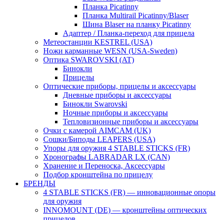
Планка Picatinny
Планка Multirail Picatinny/Blaser
Шина Blaser на планку Picatinny
Адаптер / Планка-переход для прицела
Метеостанции KESTREL (USA)
Ножи карманные WESN (USA-Sweden)
Оптика SWAROVSKI (AT)
Бинокли
Прицелы
Оптические приборы, прицелы и аксессуары
Дневные приборы и аксессуары
Бинокли Swarovski
Ночные приборы и аксессуары
Тепловизионные приборы и аксессуары
Очки с камерой AIMCAM (UK)
Сошки/Биподы LEAPERS (USA)
Упоры для оружия 4 STABLE STICKS (FR)
Хронографы LABRADAR LX (CAN)
Хранение и Переноска, Аксессуары
Подбор кронштейна по прицелу
БРЕНДЫ
4 STABLE STICKS (FR) — инновационные опоры
для оружия
INNOMOUNT (DE) — кронштейны оптических
прицелов