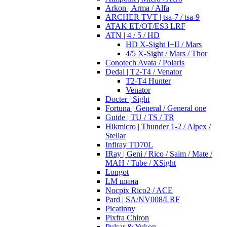
Arkon | Arma / Alfa
ARCHER TVT | tsa-7 / tsa-9
ATAK ET/OT/ES3 LRF
ATN | 4 / 5 / HD
HD X-Sight I+II / Mars
4/5 X-Sight / Mars / Thor
Conotech Avata / Polaris
Dedal | T2-T4 / Venator
T2-T4 Hunter
Venator
Docter | Sight
Fortuna | General / General one
Guide | TU / TS / TR
Hikmicro | Thunder 1-2 / Alpex /
Stellar
Infiray TD70L
IRay | Geni / Rico / Saim / Mate /
MAH / Tube / XSight
Longot
LM шина
Nocpix Rico2 / ACE
Pard | SA/NV008/LRF
Picatinny
Pixfra Chiron
Pulsar & Yukon