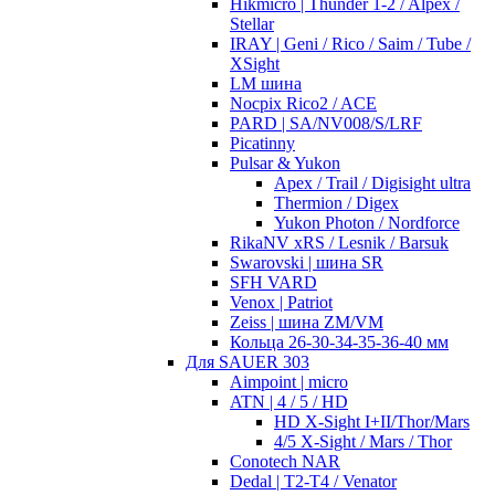
Hikmicro | Thunder 1-2 / Alpex /
Stellar
IRAY | Geni / Rico / Saim / Tube /
XSight
LM шина
Nocpix Rico2 / ACE
PARD | SA/NV008/S/LRF
Picatinny
Pulsar & Yukon
Apex / Trail / Digisight ultra
Thermion / Digex
Yukon Photon / Nordforce
RikaNV xRS / Lesnik / Barsuk
Swarovski | шина SR
SFH VARD
Venox | Patriot
Zeiss | шина ZM/VM
Кольца 26-30-34-35-36-40 мм
Для SAUER 303
Aimpoint | micro
ATN | 4 / 5 / HD
HD X-Sight I+II/Thor/Mars
4/5 X-Sight / Mars / Thor
Conotech NAR
Dedal | T2-T4 / Venator