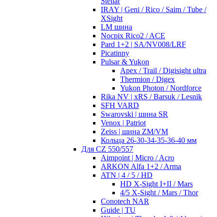
Stellar
IRAY | Geni / Rico / Saim / Tube /
XSight
LM шина
Nocpix Rico2 / ACE
Pard 1+2 | SA/NV008/LRF
Picatinny
Pulsar & Yukon
Apex / Trail / Digisight ultra
Thermion / Digex
Yukon Photon / Nordforce
Rika NV | xRS / Barsuk / Lesnik
SFH VARD
Swarovski | шина SR
Venox | Patriot
Zeiss | шина ZM/VM
Кольца 26-30-34-35-36-40 мм
Для CZ 550/557
Aimpoint | Micro / Acro
ARKON Alfa 1+2 / Arma
ATN | 4 / 5 / HD
HD X-Sight I+II / Mars
4/5 X-Sight / Mars / Thor
Conotech NAR
Guide | TU