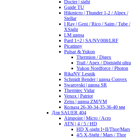
Docter | sight
Guide TU
Hikmicro | Thunder 1-2 / Alpex /
Stellar
I Ray | Geni / Rico / Saim / Tube /
XSight
LM шина
Pard 1+2 | SA/NV008/LRF
Picatinny
Pulsar & Yukon
Thermion / Digex
Trail / Apex / Digisight ultra
Yukon Nordforce / Photon
RikaNV Lesnik
Schmidt Bender | шина Convex
Swarovski | шина SR
Thermtec Vidar
Venox | Patriot
Zeiss | шина ZM/VM
Кольца 26-30-34-35-36-40 мм
Для SAUER 404
Aimpoint | Micro / Acro
ATN | 4 / 5 / HD
HD X-sight I+II/Thor/Mars
4/5 X-Sight / Mars / Thor