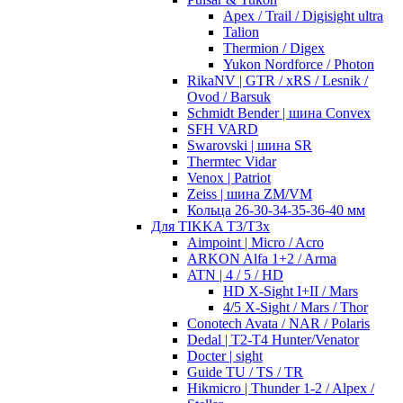
Apex / Trail / Digisight ultra
Talion
Thermion / Digex
Yukon Nordforce / Photon
RikaNV | GTR / xRS / Lesnik /
Ovod / Barsuk
Schmidt Bender | шина Convex
SFH VARD
Swarovski | шина SR
Thermtec Vidar
Venox | Patriot
Zeiss | шина ZM/VM
Кольца 26-30-34-35-36-40 мм
Для TIKKA T3/T3x
Aimpoint | Micro / Acro
ARKON Alfa 1+2 / Arma
ATN | 4 / 5 / HD
HD X-Sight I+II / Mars
4/5 X-Sight / Mars / Thor
Conotech Avata / NAR / Polaris
Dedal | T2-T4 Hunter/Venator
Docter | sight
Guide TU / TS / TR
Hikmicro | Thunder 1-2 / Alpex /