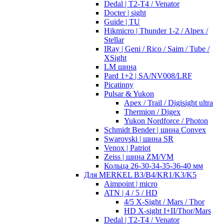
Dedal | T2-T4 / Venator
Docter | sight
Guide | TU
Hikmicro | Thunder 1-2 / Alpex /
Stellar
IRay | Geni / Rico / Saim / Tube /
XSight
LM шина
Pard 1+2 | SA/NV008/LRF
Picatinny
Pulsar & Yukon
Apex / Trail / Digisight ultra
Thermion / Digex
Yukon Nordforce / Photon
Schmidt Bender | шина Convex
Swarovski | шина SR
Venox | Patriot
Zeiss | шина ZM/VM
Кольца 26-30-34-35-36-40 мм
Для MERKEL B3/B4/KR1/K3/K5
Aimpoint | micro
ATN | 4 / 5 / HD
4/5 X-Sight / Mars / Thor
HD X-sight I+II/Thor/Mars
Dedal | T2-T4 / Venator