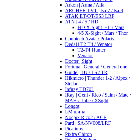
Arkon | Arma / Alfa
ARCHER TVT | tsa-7 / tsa-9
ATAK ET/OT/ES3 LRF
ATN | 4 / 5 / HD
HD X-Sight I+II / Mars
4/5 X-Sight / Mars / Thor
Conotech Avata / Polaris
Dedal | T2-T4 / Venator
T2-T4 Hunter
Venator
Docter | Sight
Fortuna | General / General one
Guide | TU / TS / TR
Hikmicro | Thunder 1-2 / Alpex /
Stellar
Infiray TD70L
IRay | Geni / Rico / Saim / Mate /
MAH / Tube / XSight
Longot
LM шина
Nocpix Rico2 / ACE
Pard | SA/NV008/LRF
Picatinny
Pixfra Chiron
Pulsar & Yukon