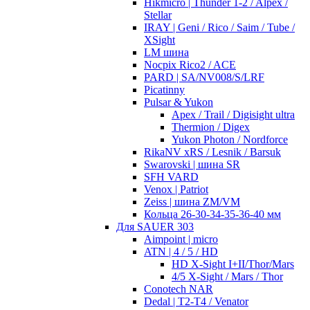
Hikmicro | Thunder 1-2 / Alpex /
Stellar
IRAY | Geni / Rico / Saim / Tube /
XSight
LM шина
Nocpix Rico2 / ACE
PARD | SA/NV008/S/LRF
Picatinny
Pulsar & Yukon
Apex / Trail / Digisight ultra
Thermion / Digex
Yukon Photon / Nordforce
RikaNV xRS / Lesnik / Barsuk
Swarovski | шина SR
SFH VARD
Venox | Patriot
Zeiss | шина ZM/VM
Кольца 26-30-34-35-36-40 мм
Для SAUER 303
Aimpoint | micro
ATN | 4 / 5 / HD
HD X-Sight I+II/Thor/Mars
4/5 X-Sight / Mars / Thor
Conotech NAR
Dedal | T2-T4 / Venator