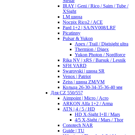
Stellar
IRAY | Geni / Rico / Saim / Tube /
XSight
LM шина
Nocpix Rico2 / ACE
Pard 1+2 | SA/NV008/LRF
Picatinny
Pulsar & Yukon
Apex / Trail / Digisight ultra
Thermion / Digex
Yukon Photon / Nordforce
Rika NV | xRS / Barsuk / Lesnik
SFH VARD
Swarovski | шина SR
Venox | Patriot
Zeiss | шина ZM/VM
Кольца 26-30-34-35-36-40 мм
Для CZ 550/557
Aimpoint | Micro / Acro
ARKON Alfa 1+2 / Arma
ATN | 4 / 5 / HD
HD X-Sight I+II / Mars
4/5 X-Sight / Mars / Thor
Conotech NAR
Guide | TU