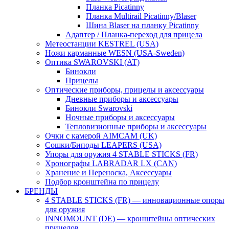
Планка Picatinny
Планка Multirail Picatinny/Blaser
Шина Blaser на планку Picatinny
Адаптер / Планка-переход для прицела
Метеостанции KESTREL (USA)
Ножи карманные WESN (USA-Sweden)
Оптика SWAROVSKI (AT)
Бинокли
Прицелы
Оптические приборы, прицелы и аксессуары
Дневные приборы и аксессуары
Бинокли Swarovski
Ночные приборы и аксессуары
Тепловизионные приборы и аксессуары
Очки с камерой AIMCAM (UK)
Сошки/Биподы LEAPERS (USA)
Упоры для оружия 4 STABLE STICKS (FR)
Хронографы LABRADAR LX (CAN)
Хранение и Переноска, Аксессуары
Подбор кронштейна по прицелу
БРЕНДЫ
4 STABLE STICKS (FR) — инновационные опоры
для оружия
INNOMOUNT (DE) — кронштейны оптических
прицелов