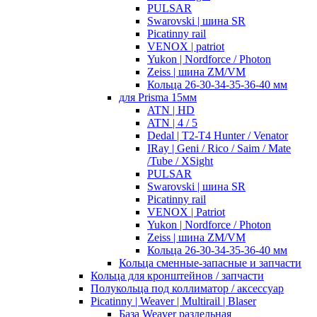
PULSAR
Swarovski | шина SR
Picatinny rail
VENOX | patriot
Yukon | Nordforce / Photon
Zeiss | шина ZM/VM
Кольца 26-30-34-35-36-40 мм
для Prisma 15мм
ATN | HD
ATN | 4 / 5
Dedal | T2-T4 Hunter / Venator
IRay | Geni / Rico / Saim / Mate
/Tube / XSight
PULSAR
Swarovski | шина SR
Picatinny rail
VENOX | Patriot
Yukon | Nordforce / Photon
Zeiss | шина ZM/VM
Кольца 26-30-34-35-36-40 мм
Кольца сменные-запасные и запчасти
Кольца для кронштейнов / запчасти
Полукольца под коллиматор / аксессуар
Picatinny | Weaver | Multirail | Blaser
База Weaver раздельная