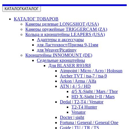
КАТАЛОГ
КАТАЛОГ
КАТАЛОГ ТОВАРОВ
Камеры целевые LONGSHOT (USA)
Камеры оружейные TRIGGERCAM (ZA)
Кольца и кронштейны LEAPERS (USA)
Адаптеры и аксессуары
для Ластохвост/Призма 9-11мм
для Weaver/Picatinny
Кронштейны INNOMOUNT (DE)
Седельные кронштейны
Для BLASER R93/R8
Aimpoint | Micro / Acro | Holosun
Archer TVT | tsa-7 / tsa-9
Arkon | Arma / Alfa
ATN | 4 / 5 / HD
4/5 X-Sight / Mars / Thor
HD X-Sight I+II / Mars
Dedal | T2-T4 / Venator
T2-T4 Hunter
Venator
Docter | sight
Fortuna | General / General One
Guide | TU / TR / TS