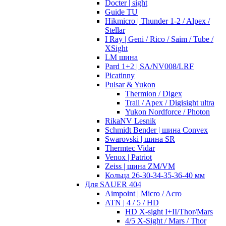
Docter | sight
Guide TU
Hikmicro | Thunder 1-2 / Alpex /
Stellar
I Ray | Geni / Rico / Saim / Tube /
XSight
LM шина
Pard 1+2 | SA/NV008/LRF
Picatinny
Pulsar & Yukon
Thermion / Digex
Trail / Apex / Digisight ultra
Yukon Nordforce / Photon
RikaNV Lesnik
Schmidt Bender | шина Convex
Swarovski | шина SR
Thermtec Vidar
Venox | Patriot
Zeiss | шина ZM/VM
Кольца 26-30-34-35-36-40 мм
Для SAUER 404
Aimpoint | Micro / Acro
ATN | 4 / 5 / HD
HD X-sight I+II/Thor/Mars
4/5 X-Sight / Mars / Thor