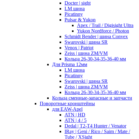
Docter | sight
LM шина
Picatinny
Pulsar & Yukon
Apex / Trail / Digisight Ultra
Yukon Nordforce / Photon
Schmidt Bender | шина Convex
Swarovski | шина SR
Venox | Patriot
Zeiss | шина ZM/VM
Кольца 26-30-34-35-36-40 мм
Для Prisma 12мм
LM шина
Picatinny
Swarovski | шина SR
Zeiss | шина ZM/VM
Кольца 26-30-34-35-36-40 мм
Кольца сменные-запасные и запчасти
Поворотные кронштейны
для EAW-Apel
ATN | HD
ATN | 4 / 5
Dedal | T2-T4 Hunter / Venator
IRay | Geni / Rico / Saim / Mate /
Tube / XSight