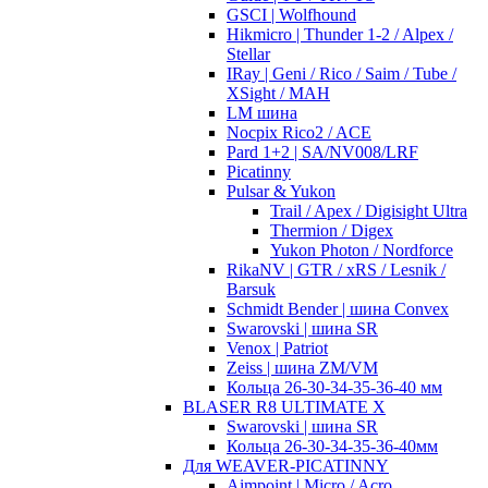
GSCI | Wolfhound
Hikmicro | Thunder 1-2 / Alpex /
Stellar
IRay | Geni / Rico / Saim / Tube /
XSight / MAH
LM шина
Nocpix Rico2 / ACE
Pard 1+2 | SA/NV008/LRF
Picatinny
Pulsar & Yukon
Trail / Apex / Digisight Ultra
Thermion / Digex
Yukon Photon / Nordforce
RikaNV | GTR / xRS / Lesnik /
Barsuk
Schmidt Bender | шина Convex
Swarovski | шина SR
Venox | Patriot
Zeiss | шина ZM/VM
Кольца 26-30-34-35-36-40 мм
BLASER R8 ULTIMATE X
Swarovski | шина SR
Кольца 26-30-34-35-36-40мм
Для WEAVER-PICATINNY
Aimpoint | Micro / Acro