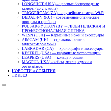
LONGSHOT (USA) – целевые беспроводные
камеры (до 2-х миль)
TRIGGERCAM (ZA) – оружейные камеры Wi-Fi
DEDAL-NV (RU) – современные оптические
прицелы и приборы
PULSAR&YUKON (BY) – ЛЮБИТЕЛЬСКАЯ И
ПРОФЕССИОНАЛЬНАЯ ОПТИКА
WESN (USA) — Карманные ножи и аксессуары
AIMCAM (UK) — стрелковые очки с
видеокамерой Wi-Fi
LABRADAR (CA) — хронографы и аксессуары
KESTREL (USA) — карманные метеостанции
LEAPERS (USA) — кольца и сошки
MAGPUL (USA) - кейсы, чехлы, сумки и
органайзеры
НОВОСТИ и СОБЫТИЯ
ЛИКБЕЗ