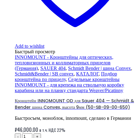
Add to wishlist
Быстрый просмотр
INNOMOUNT - Кронштейны для оптических,
тепловизионных и коллиматорных прицелов
(Германия)
,
SAUER 404
,
Schmidt Bender | шина Convex
,
Schmidt&Bender | SB сonvex
,
КАТАЛОГ
,
Подбор
кронштейна по прицелу
,
Седельные кронштейны
INNOMOUNT - для крепежа на ствольную коробку
карабина или на планку стандарта Weaver/Picatinny
Кронштейн INNOMOUNT QD для Sauer 404 — Schmidt &
Bender шина Convex, высота 9мм (50-SB-09-00-650)
Быстросъем, моноблок, innomount, сделано в Германии
₽
46,000.00
в т.ч. НДС 22%
-
+