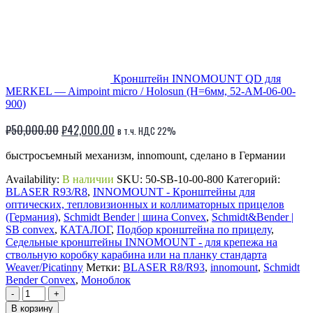
Кронштейн INNOMOUNT QD для
MERKEL — Aimpoint micro / Holosun (H=6мм, 52-AM-06-00-
900)
Первоначальная
Текущая
₽
50,000.00
₽
42,000.00
в т.ч. НДС 22%
цена
цена:
быстросъемный механизм, innomount, сделано в Германии
составляла
₽42,000.00.
₽50,000.00.
Availability:
В наличии
SKU:
50-SB-10-00-800
Категорий:
BLASER R93/R8
,
INNOMOUNT - Кронштейны для
оптических, тепловизионных и коллиматорных прицелов
(Германия)
,
Schmidt Bender | шина Convex
,
Schmidt&Bender |
SB сonvex
,
КАТАЛОГ
,
Подбор кронштейна по прицелу
,
Седельные кронштейны INNOMOUNT - для крепежа на
ствольную коробку карабина или на планку стандарта
Weaver/Picatinny
Метки:
BLASER R8/R93
,
innomount
,
Schmidt
Bender Convex
,
Моноблок
-
+
В корзину