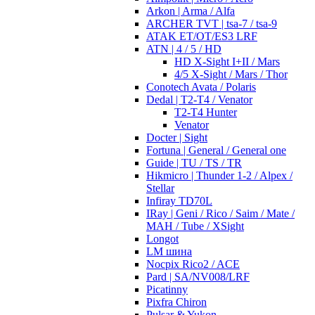
Arkon | Arma / Alfa
ARCHER TVT | tsa-7 / tsa-9
ATAK ET/OT/ES3 LRF
ATN | 4 / 5 / HD
HD X-Sight I+II / Mars
4/5 X-Sight / Mars / Thor
Conotech Avata / Polaris
Dedal | T2-T4 / Venator
T2-T4 Hunter
Venator
Docter | Sight
Fortuna | General / General one
Guide | TU / TS / TR
Hikmicro | Thunder 1-2 / Alpex /
Stellar
Infiray TD70L
IRay | Geni / Rico / Saim / Mate /
MAH / Tube / XSight
Longot
LM шина
Nocpix Rico2 / ACE
Pard | SA/NV008/LRF
Picatinny
Pixfra Chiron
Pulsar & Yukon