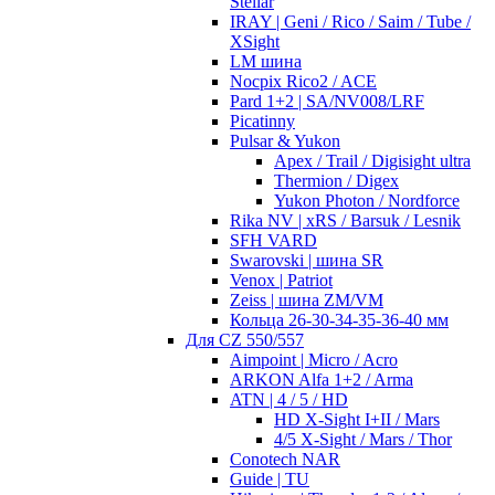
Stellar
IRAY | Geni / Rico / Saim / Tube /
XSight
LM шина
Nocpix Rico2 / ACE
Pard 1+2 | SA/NV008/LRF
Picatinny
Pulsar & Yukon
Apex / Trail / Digisight ultra
Thermion / Digex
Yukon Photon / Nordforce
Rika NV | xRS / Barsuk / Lesnik
SFH VARD
Swarovski | шина SR
Venox | Patriot
Zeiss | шина ZM/VM
Кольца 26-30-34-35-36-40 мм
Для CZ 550/557
Aimpoint | Micro / Acro
ARKON Alfa 1+2 / Arma
ATN | 4 / 5 / HD
HD X-Sight I+II / Mars
4/5 X-Sight / Mars / Thor
Conotech NAR
Guide | TU