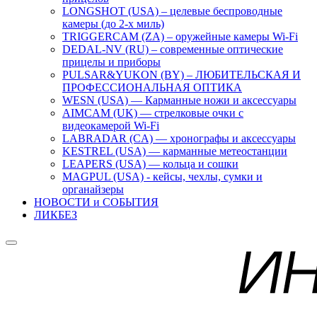
LONGSHOT (USA) – целевые беспроводные
камеры (до 2-х миль)
TRIGGERCAM (ZA) – оружейные камеры Wi-Fi
DEDAL-NV (RU) – современные оптические
прицелы и приборы
PULSAR&YUKON (BY) – ЛЮБИТЕЛЬСКАЯ И
ПРОФЕССИОНАЛЬНАЯ ОПТИКА
WESN (USA) — Карманные ножи и аксессуары
AIMCAM (UK) — стрелковые очки с
видеокамерой Wi-Fi
LABRADAR (CA) — хронографы и аксессуары
KESTREL (USA) — карманные метеостанции
LEAPERS (USA) — кольца и сошки
MAGPUL (USA) - кейсы, чехлы, сумки и
органайзеры
НОВОСТИ и СОБЫТИЯ
ЛИКБЕЗ