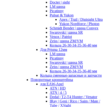
Docter | sight
LM шина
Picatinny
Pulsar & Yukon
Apex / Trail / Digisight Ultra
Yukon Nordforce / Photon
Schmidt Bender | шина Convex
Swarovski | шина SR
Venox | Patriot
Zeiss | шина ZM/VM
Кольца 26-30-34-35-36-40 мм
Для Prisma 12мм
LM шина
Picatinny
Swarovski | шина SR
Zeiss | шина ZM/VM
Кольца 26-30-34-35-36-40 мм
Кольца сменные-запасные и запчасти
Поворотные кронштейны
для EAW-Apel
ATN | HD
ATN | 4 / 5
Dedal | T2-T4 Hunter / Venator
IRay | Geni / Rico / Saim / Mate /
Tube / XSight