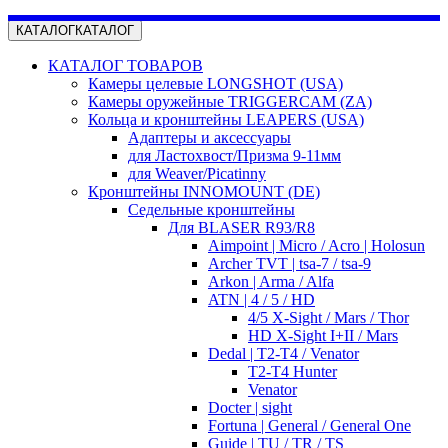
КАТАЛОГ
КАТАЛОГ
КАТАЛОГ ТОВАРОВ
Камеры целевые LONGSHOT (USA)
Камеры оружейные TRIGGERCAM (ZA)
Кольца и кронштейны LEAPERS (USA)
Адаптеры и аксессуары
для Ластохвост/Призма 9-11мм
для Weaver/Picatinny
Кронштейны INNOMOUNT (DE)
Седельные кронштейны
Для BLASER R93/R8
Aimpoint | Micro / Acro | Holosun
Archer TVT | tsa-7 / tsa-9
Arkon | Arma / Alfa
ATN | 4 / 5 / HD
4/5 X-Sight / Mars / Thor
HD X-Sight I+II / Mars
Dedal | T2-T4 / Venator
T2-T4 Hunter
Venator
Docter | sight
Fortuna | General / General One
Guide | TU / TR / TS