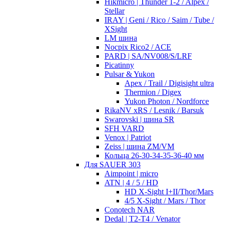
Hikmicro | Thunder 1-2 / Alpex /
Stellar
IRAY | Geni / Rico / Saim / Tube /
XSight
LM шина
Nocpix Rico2 / ACE
PARD | SA/NV008/S/LRF
Picatinny
Pulsar & Yukon
Apex / Trail / Digisight ultra
Thermion / Digex
Yukon Photon / Nordforce
RikaNV xRS / Lesnik / Barsuk
Swarovski | шина SR
SFH VARD
Venox | Patriot
Zeiss | шина ZM/VM
Кольца 26-30-34-35-36-40 мм
Для SAUER 303
Aimpoint | micro
ATN | 4 / 5 / HD
HD X-Sight I+II/Thor/Mars
4/5 X-Sight / Mars / Thor
Conotech NAR
Dedal | T2-T4 / Venator