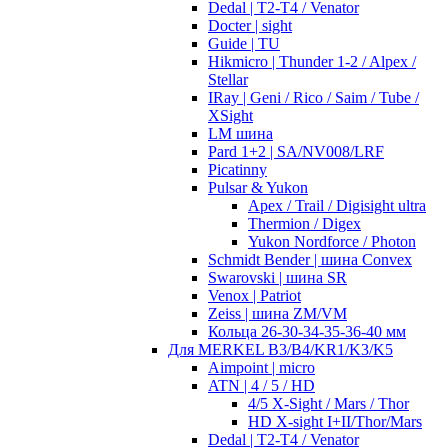
Dedal | T2-T4 / Venator
Docter | sight
Guide | TU
Hikmicro | Thunder 1-2 / Alpex /
Stellar
IRay | Geni / Rico / Saim / Tube /
XSight
LM шина
Pard 1+2 | SA/NV008/LRF
Picatinny
Pulsar & Yukon
Apex / Trail / Digisight ultra
Thermion / Digex
Yukon Nordforce / Photon
Schmidt Bender | шина Convex
Swarovski | шина SR
Venox | Patriot
Zeiss | шина ZM/VM
Кольца 26-30-34-35-36-40 мм
Для MERKEL B3/B4/KR1/K3/K5
Aimpoint | micro
ATN | 4 / 5 / HD
4/5 X-Sight / Mars / Thor
HD X-sight I+II/Thor/Mars
Dedal | T2-T4 / Venator