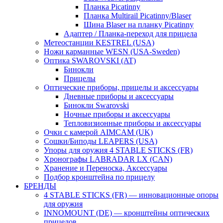
Планка Picatinny
Планка Multirail Picatinny/Blaser
Шина Blaser на планку Picatinny
Адаптер / Планка-переход для прицела
Метеостанции KESTREL (USA)
Ножи карманные WESN (USA-Sweden)
Оптика SWAROVSKI (AT)
Бинокли
Прицелы
Оптические приборы, прицелы и аксессуары
Дневные приборы и аксессуары
Бинокли Swarovski
Ночные приборы и аксессуары
Тепловизионные приборы и аксессуары
Очки с камерой AIMCAM (UK)
Сошки/Биподы LEAPERS (USA)
Упоры для оружия 4 STABLE STICKS (FR)
Хронографы LABRADAR LX (CAN)
Хранение и Переноска, Аксессуары
Подбор кронштейна по прицелу
БРЕНДЫ
4 STABLE STICKS (FR) — инновационные опоры
для оружия
INNOMOUNT (DE) — кронштейны оптических
прицелов