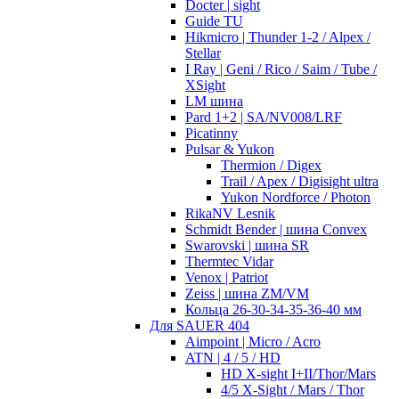
Docter | sight
Guide TU
Hikmicro | Thunder 1-2 / Alpex /
Stellar
I Ray | Geni / Rico / Saim / Tube /
XSight
LM шина
Pard 1+2 | SA/NV008/LRF
Picatinny
Pulsar & Yukon
Thermion / Digex
Trail / Apex / Digisight ultra
Yukon Nordforce / Photon
RikaNV Lesnik
Schmidt Bender | шина Convex
Swarovski | шина SR
Thermtec Vidar
Venox | Patriot
Zeiss | шина ZM/VM
Кольца 26-30-34-35-36-40 мм
Для SAUER 404
Aimpoint | Micro / Acro
ATN | 4 / 5 / HD
HD X-sight I+II/Thor/Mars
4/5 X-Sight / Mars / Thor