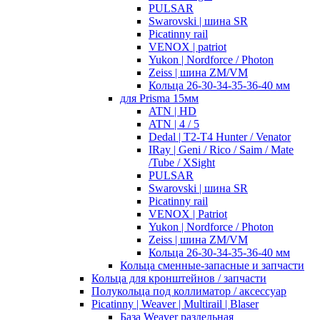
PULSAR
Swarovski | шина SR
Picatinny rail
VENOX | patriot
Yukon | Nordforce / Photon
Zeiss | шина ZM/VM
Кольца 26-30-34-35-36-40 мм
для Prisma 15мм
ATN | HD
ATN | 4 / 5
Dedal | T2-T4 Hunter / Venator
IRay | Geni / Rico / Saim / Mate
/Tube / XSight
PULSAR
Swarovski | шина SR
Picatinny rail
VENOX | Patriot
Yukon | Nordforce / Photon
Zeiss | шина ZM/VM
Кольца 26-30-34-35-36-40 мм
Кольца сменные-запасные и запчасти
Кольца для кронштейнов / запчасти
Полукольца под коллиматор / аксессуар
Picatinny | Weaver | Multirail | Blaser
База Weaver раздельная