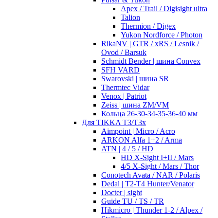
Apex / Trail / Digisight ultra
Talion
Thermion / Digex
Yukon Nordforce / Photon
RikaNV | GTR / xRS / Lesnik /
Ovod / Barsuk
Schmidt Bender | шина Convex
SFH VARD
Swarovski | шина SR
Thermtec Vidar
Venox | Patriot
Zeiss | шина ZM/VM
Кольца 26-30-34-35-36-40 мм
Для TIKKA T3/T3x
Aimpoint | Micro / Acro
ARKON Alfa 1+2 / Arma
ATN | 4 / 5 / HD
HD X-Sight I+II / Mars
4/5 X-Sight / Mars / Thor
Conotech Avata / NAR / Polaris
Dedal | T2-T4 Hunter/Venator
Docter | sight
Guide TU / TS / TR
Hikmicro | Thunder 1-2 / Alpex /