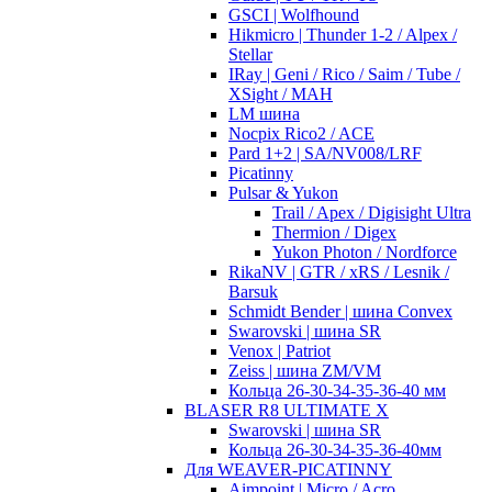
GSCI | Wolfhound
Hikmicro | Thunder 1-2 / Alpex /
Stellar
IRay | Geni / Rico / Saim / Tube /
XSight / MAH
LM шина
Nocpix Rico2 / ACE
Pard 1+2 | SA/NV008/LRF
Picatinny
Pulsar & Yukon
Trail / Apex / Digisight Ultra
Thermion / Digex
Yukon Photon / Nordforce
RikaNV | GTR / xRS / Lesnik /
Barsuk
Schmidt Bender | шина Convex
Swarovski | шина SR
Venox | Patriot
Zeiss | шина ZM/VM
Кольца 26-30-34-35-36-40 мм
BLASER R8 ULTIMATE X
Swarovski | шина SR
Кольца 26-30-34-35-36-40мм
Для WEAVER-PICATINNY
Aimpoint | Micro / Acro