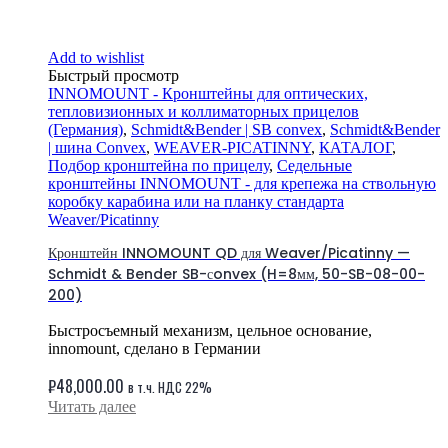
Add to wishlist
Быстрый просмотр
INNOMOUNT - Кронштейны для оптических,
тепловизионных и коллиматорных прицелов
(Германия)
,
Schmidt&Bender | SB сonvex
,
Schmidt&Bender
| шина Convex
,
WEAVER-PICATINNY
,
КАТАЛОГ
,
Подбор кронштейна по прицелу
,
Седельные
кронштейны INNOMOUNT - для крепежа на ствольную
коробку карабина или на планку стандарта
Weaver/Picatinny
Кронштейн INNOMOUNT QD для Weaver/Picatinny —
Schmidt & Bender SB-сonvex (H=8мм, 50-SB-08-00-
200)
Быстросъемный механизм, цельное основание,
innomount, сделано в Германии
₽
48,000.00
в т.ч. НДС 22%
Читать далее