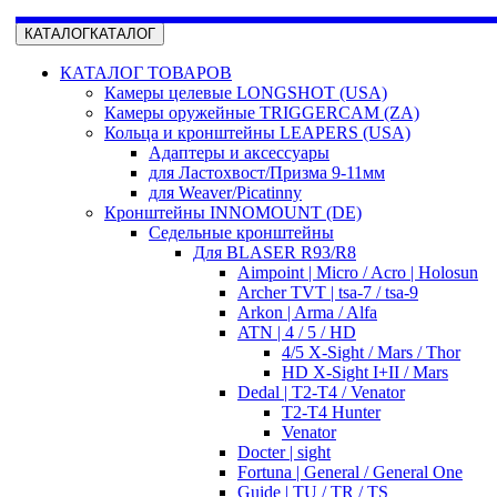
КАТАЛОГ
КАТАЛОГ
КАТАЛОГ ТОВАРОВ
Камеры целевые LONGSHOT (USA)
Камеры оружейные TRIGGERCAM (ZA)
Кольца и кронштейны LEAPERS (USA)
Адаптеры и аксессуары
для Ластохвост/Призма 9-11мм
для Weaver/Picatinny
Кронштейны INNOMOUNT (DE)
Седельные кронштейны
Для BLASER R93/R8
Aimpoint | Micro / Acro | Holosun
Archer TVT | tsa-7 / tsa-9
Arkon | Arma / Alfa
ATN | 4 / 5 / HD
4/5 X-Sight / Mars / Thor
HD X-Sight I+II / Mars
Dedal | T2-T4 / Venator
T2-T4 Hunter
Venator
Docter | sight
Fortuna | General / General One
Guide | TU / TR / TS