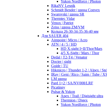
Yukon Nordforce / Photon
RikaNV Lesnik
Schmidt Bender | шина Convex
Swarovski | шина SR
Thermtec Vidar
Venox | Patriot
Zeiss | шина ZM/VM
Кольца 26-30-34-35-36-40 мм
Для SAUER 404
Aimpoint | Micro / Acro
ATN | 4 / 5 / HD
HD X-sight I+II/Thor/Mars
4/5 X-Sight / Mars / Thor
Dedal | T2-T4 / Venator
Docter | sight
Guide | TU
Hikmicro | Thunder 1-2 / Alpex / Stel
IRay | Geni / Rico / Saim / Tube / X
LM шина
Pard 1+2 | SA/NV008/LRF
Picatinny
Pulsar & Yukon
Apex / Trail / Digisight ultra
Thermion / Digex
Yukon Nordforce / Photon