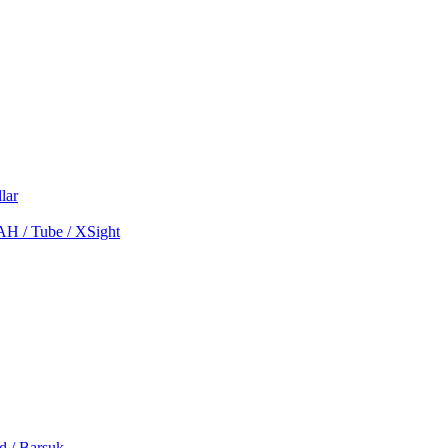
lar
MAH / Tube / XSight
d / Barsuk