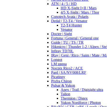
ATN | 4 / 5 / HD
HD X-Sight I+II / Mars
4/5 X-Sight / Mars / Thor
Conotech Avata / Polaris
Dedal | T2-T4 / Venator
T2-T4 Hunter
Venator
Docter | Sight
Fortuna | General / General one
Guide | TU / TS / TR
Hikmicro | Thunder 1-2 / Alpex / Stel
Infiray TD70L
IRay | Geni / Rico / Saim / Mate / 
Longot
LM шина
Nocpix Rico2 / ACE
Pard | SA/NV008/LRF
Picatinny
Pixfra Chiron
Pulsar & Yukon
Apex / Trail / Digisight ultra
Talion
Thermion / Digex
Yukon Nordforce / Photon
RikaNV | GTR / xRS / Lesnik / Ovo