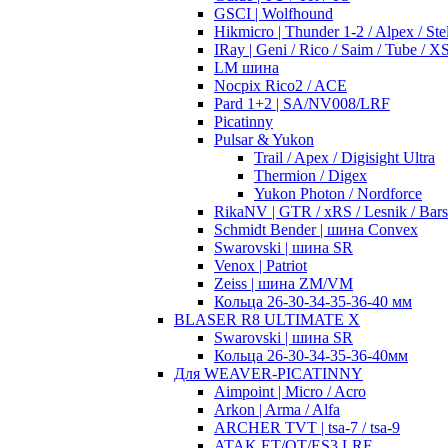
GSCI | Wolfhound
Hikmicro | Thunder 1-2 / Alpex / Stel
IRay | Geni / Rico / Saim / Tube / 
LM шина
Nocpix Rico2 / ACE
Pard 1+2 | SA/NV008/LRF
Picatinny
Pulsar & Yukon
Trail / Apex / Digisight Ultra
Thermion / Digex
Yukon Photon / Nordforce
RikaNV | GTR / xRS / Lesnik / Bar
Schmidt Bender | шина Convex
Swarovski | шина SR
Venox | Patriot
Zeiss | шина ZM/VM
Кольца 26-30-34-35-36-40 мм
BLASER R8 ULTIMATE X
Swarovski | шина SR
Кольца 26-30-34-35-36-40мм
Для WEAVER-PICATINNY
Aimpoint | Micro / Acro
Arkon | Arma / Alfa
ARCHER TVT | tsa-7 / tsa-9
ATAK ET/OT/ES3 LRF