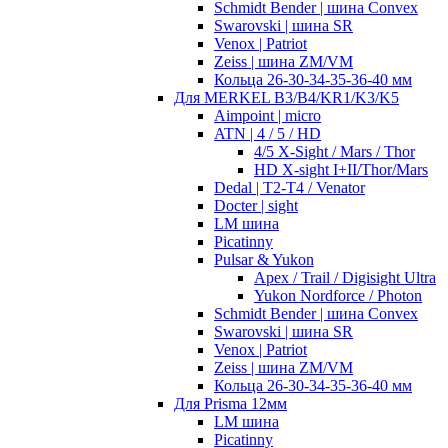
Schmidt Bender | шина Convex
Swarovski | шина SR
Venox | Patriot
Zeiss | шина ZM/VM
Кольца 26-30-34-35-36-40 мм
Для MERKEL B3/B4/KR1/K3/K5
Aimpoint | micro
ATN | 4 / 5 / HD
4/5 X-Sight / Mars / Thor
HD X-sight I+II/Thor/Mars
Dedal | T2-T4 / Venator
Docter | sight
LM шина
Picatinny
Pulsar & Yukon
Apex / Trail / Digisight Ultra
Yukon Nordforce / Photon
Schmidt Bender | шина Convex
Swarovski | шина SR
Venox | Patriot
Zeiss | шина ZM/VM
Кольца 26-30-34-35-36-40 мм
Для Prisma 12мм
LM шина
Picatinny