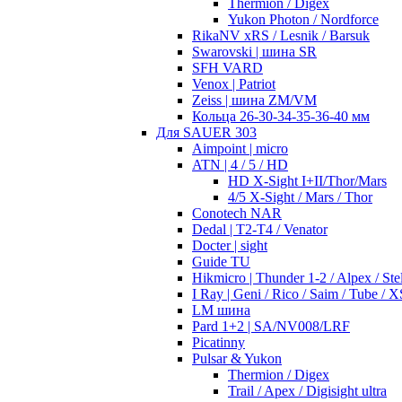
Thermion / Digex
Yukon Photon / Nordforce
RikaNV xRS / Lesnik / Barsuk
Swarovski | шина SR
SFH VARD
Venox | Patriot
Zeiss | шина ZM/VM
Кольца 26-30-34-35-36-40 мм
Для SAUER 303
Aimpoint | micro
ATN | 4 / 5 / HD
HD X-Sight I+II/Thor/Mars
4/5 X-Sight / Mars / Thor
Conotech NAR
Dedal | T2-T4 / Venator
Docter | sight
Guide TU
Hikmicro | Thunder 1-2 / Alpex / Stel
I Ray | Geni / Rico / Saim / Tube / X
LM шина
Pard 1+2 | SA/NV008/LRF
Picatinny
Pulsar & Yukon
Thermion / Digex
Trail / Apex / Digisight ultra