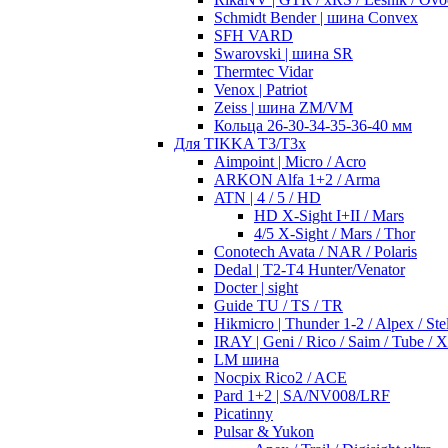
Schmidt Bender | шина Convex
SFH VARD
Swarovski | шина SR
Thermtec Vidar
Venox | Patriot
Zeiss | шина ZM/VM
Кольца 26-30-34-35-36-40 мм
Для TIKKA T3/T3x
Aimpoint | Micro / Acro
ARKON Alfa 1+2 / Arma
ATN | 4 / 5 / HD
HD X-Sight I+II / Mars
4/5 X-Sight / Mars / Thor
Conotech Avata / NAR / Polaris
Dedal | T2-T4 Hunter/Venator
Docter | sight
Guide TU / TS / TR
Hikmicro | Thunder 1-2 / Alpex / Stel
IRAY | Geni / Rico / Saim / Tube / 
LM шина
Nocpix Rico2 / ACE
Pard 1+2 | SA/NV008/LRF
Picatinny
Pulsar & Yukon