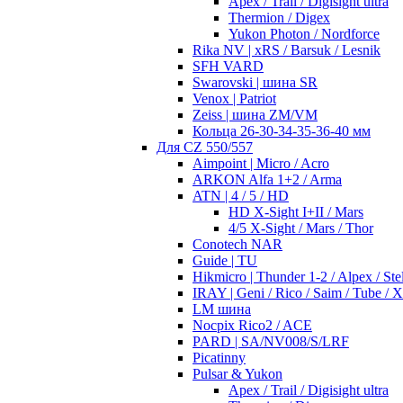
Apex / Trail / Digisight ultra
Thermion / Digex
Yukon Photon / Nordforce
Rika NV | xRS / Barsuk / Lesnik
SFH VARD
Swarovski | шина SR
Venox | Patriot
Zeiss | шина ZM/VM
Кольца 26-30-34-35-36-40 мм
Для CZ 550/557
Aimpoint | Micro / Acro
ARKON Alfa 1+2 / Arma
ATN | 4 / 5 / HD
HD X-Sight I+II / Mars
4/5 X-Sight / Mars / Thor
Conotech NAR
Guide | TU
Hikmicro | Thunder 1-2 / Alpex / Stel
IRAY | Geni / Rico / Saim / Tube / 
LM шина
Nocpix Rico2 / ACE
PARD | SA/NV008/S/LRF
Picatinny
Pulsar & Yukon
Apex / Trail / Digisight ultra