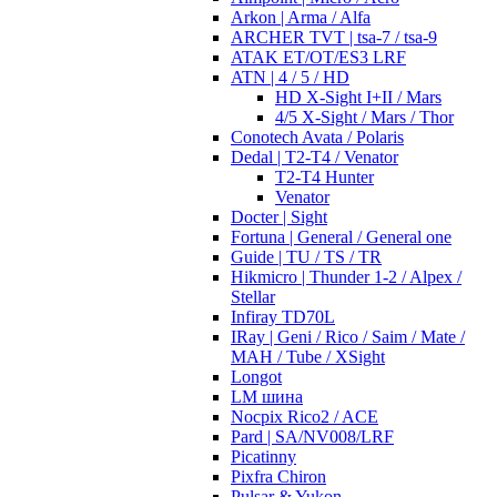
Arkon | Arma / Alfa
ARCHER TVT | tsa-7 / tsa-9
ATAK ET/OT/ES3 LRF
ATN | 4 / 5 / HD
HD X-Sight I+II / Mars
4/5 X-Sight / Mars / Thor
Conotech Avata / Polaris
Dedal | T2-T4 / Venator
T2-T4 Hunter
Venator
Docter | Sight
Fortuna | General / General one
Guide | TU / TS / TR
Hikmicro | Thunder 1-2 / Alpex /
Stellar
Infiray TD70L
IRay | Geni / Rico / Saim / Mate /
MAH / Tube / XSight
Longot
LM шина
Nocpix Rico2 / ACE
Pard | SA/NV008/LRF
Picatinny
Pixfra Chiron
Pulsar & Yukon