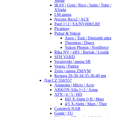
Stellar
IRAY | Geni / Rico / Saim / Tube /
XSight
LM шина
Nocpix Rico2 / ACE
Pard 1+2 | SA/NV008/LRF
Picatinny
Pulsar & Yukon
Apex / Trail / Digisight ultra
Thermion / Digex
Yukon Photon / Nordforce
Rika NV | xRS / Barsuk / Lesnik
SFH VARD
Swarovski | шина SR
Venox | Patriot
Zeiss | шина ZM/VM
Кольца 26-30-34-35-36-40 мм
Для CZ 550/557
Aimpoint | Micro / Acro
ARKON Alfa 1+2 / Arma
ATN | 4 / 5 / HD
HD X-Sight I+II / Mars
4/5 X-Sight / Mars / Thor
Conotech NAR
Guide | TU