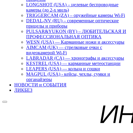
LONGSHOT (USA) – целевые беспроводные
камеры (до 2-х миль)
TRIGGERCAM (ZA) – оружейные камеры Wi-Fi
DEDAL-NV (RU) – современные оптические
прицелы и приборы
PULSAR&YUKON (BY) – ЛЮБИТЕЛЬСКАЯ И
ПРОФЕССИОНАЛЬНАЯ ОПТИКА
WESN (USA) — Карманные ножи и аксессуары
AIMCAM (UK) — стрелковые очки с
видеокамерой Wi-Fi
LABRADAR (CA) — хронографы и аксессуары
KESTREL (USA) — карманные метеостанции
LEAPERS (USA) — кольца и сошки
MAGPUL (USA) - кейсы, чехлы, сумки и
органайзеры
НОВОСТИ и СОБЫТИЯ
ЛИКБЕЗ