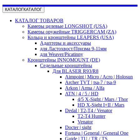
КАТАЛОГ
КАТАЛОГ
КАТАЛОГ ТОВАРОВ
Камеры целевые LONGSHOT (USA)
Камеры оружейные TRIGGERCAM (ZA)
Кольца и кронштейны LEAPERS (USA)
Адаптеры и аксессуары
для Ластохвост/Призма 9-11мм
для Weaver/Picatinny
Кронштейны INNOMOUNT (DE)
Седельные кронштейны
Для BLASER R93/R8
Aimpoint | Micro / Acro | Holosun
Archer TVT | tsa-7 / tsa-9
Arkon | Arma / Alfa
ATN | 4 / 5 / HD
4/5 X-Sight / Mars / Thor
HD X-Sight I+II / Mars
Dedal | T2-T4 / Venator
T2-T4 Hunter
Venator
Docter | sight
Fortuna | General / General One
Guide | TU / TR / TS