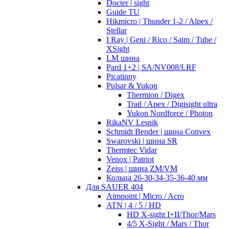
Docter | sight
Guide TU
Hikmicro | Thunder 1-2 / Alpex /
Stellar
I Ray | Geni / Rico / Saim / Tube /
XSight
LM шина
Pard 1+2 | SA/NV008/LRF
Picatinny
Pulsar & Yukon
Thermion / Digex
Trail / Apex / Digisight ultra
Yukon Nordforce / Photon
RikaNV Lesnik
Schmidt Bender | шина Convex
Swarovski | шина SR
Thermtec Vidar
Venox | Patriot
Zeiss | шина ZM/VM
Кольца 26-30-34-35-36-40 мм
Для SAUER 404
Aimpoint | Micro / Acro
ATN | 4 / 5 / HD
HD X-sight I+II/Thor/Mars
4/5 X-Sight / Mars / Thor