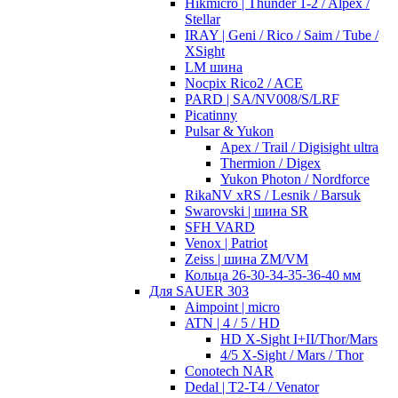
Hikmicro | Thunder 1-2 / Alpex /
Stellar
IRAY | Geni / Rico / Saim / Tube /
XSight
LM шина
Nocpix Rico2 / ACE
PARD | SA/NV008/S/LRF
Picatinny
Pulsar & Yukon
Apex / Trail / Digisight ultra
Thermion / Digex
Yukon Photon / Nordforce
RikaNV xRS / Lesnik / Barsuk
Swarovski | шина SR
SFH VARD
Venox | Patriot
Zeiss | шина ZM/VM
Кольца 26-30-34-35-36-40 мм
Для SAUER 303
Aimpoint | micro
ATN | 4 / 5 / HD
HD X-Sight I+II/Thor/Mars
4/5 X-Sight / Mars / Thor
Conotech NAR
Dedal | T2-T4 / Venator