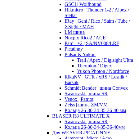
GSCI | Wolfhound
Hikmicro | Thunder 1-2 / Alpex /
Stellar
IRay | Geni / Rico / Saim / Tube /
XSight / MAH
LM шина
Nocpix Rico2 / ACE
Pard 1+2 | SA/NV008/LRF
Picatinny
Pulsar & Yukon
Trail / Apex / Digisight Ultra
Thermion / Digex
Yukon Photon / Nordforce
RikaNV | GTR / xRS / Lesnik /
Barsuk
Schmidt Bender | шина Convex
Swarovski | шина SR
Venox | Patriot
Zeiss | шина ZM/VM
Кольца 26-30-34-35-36-40 мм
BLASER R8 ULTIMATE X
Swarovski | шина SR
Кольца 26-30-34-35-36-40мм
Для WEAVER-PICATINNY
Aimpoint | Micro / Acro