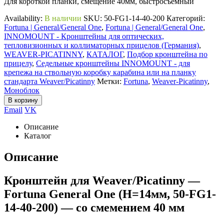
Для короткой планки, смещение 40мм, быстросъемный
Availability:
В наличии
SKU:
50-FG1-14-40-200
Категорий:
Fortuna | General/General One
,
Fortuna | General/General One
,
INNOMOUNT - Кронштейны для оптических,
тепловизионных и коллиматорных прицелов (Германия)
,
WEAVER-PICATINNY
,
КАТАЛОГ
,
Подбор кронштейна по
прицелу
,
Седельные кронштейны INNOMOUNT - для
крепежа на ствольную коробку карабина или на планку
стандарта Weaver/Picatinny
Метки:
Fortuna
,
Weaver-Picatinny
,
Моноблок
В корзину
Email
VK
Описание
Каталог
Описание
Кронштейн для Weaver/Picatinny —
Fortuna General One (H=14мм, 50-FG1-
14-40-200) — со смемением 40 мм