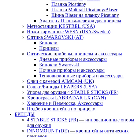
Планка Picatinny
Планка Multirail Picatinny/Blaser
Шина Blaser на планку Picatinny
Адаптер / Планка-переход для прицела
Метеостанции KESTREL (USA)
Ножи карманные WESN (USA-Sweden)
Оптика SWAROVSKI (AT)
Бинокли
Прицелы
Оптические приборы, прицелы и аксессуары
Дневные приборы и аксессуары
Бинокли Swarovski
Ночные приборы и аксессуары
Тепловизионные приборы и аксессуары
Очки с камерой AIMCAM (UK)
Сошки/Биподы LEAPERS (USA)
Упоры для оружия 4 STABLE STICKS (FR)
Хронографы LABRADAR LX (CAN)
Хранение и Переноска, Аксессуары
Подбор кронштейна по прицелу
БРЕНДЫ
4 STABLE STICKS (FR) — инновационные опоры
для оружия
INNOMOUNT (DE) — кронштейны оптических
прицелов