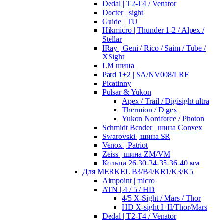
Dedal | T2-T4 / Venator
Docter | sight
Guide | TU
Hikmicro | Thunder 1-2 / Alpex /
Stellar
IRay | Geni / Rico / Saim / Tube /
XSight
LM шина
Pard 1+2 | SA/NV008/LRF
Picatinny
Pulsar & Yukon
Apex / Trail / Digisight ultra
Thermion / Digex
Yukon Nordforce / Photon
Schmidt Bender | шина Convex
Swarovski | шина SR
Venox | Patriot
Zeiss | шина ZM/VM
Кольца 26-30-34-35-36-40 мм
Для MERKEL B3/B4/KR1/K3/K5
Aimpoint | micro
ATN | 4 / 5 / HD
4/5 X-Sight / Mars / Thor
HD X-sight I+II/Thor/Mars
Dedal | T2-T4 / Venator