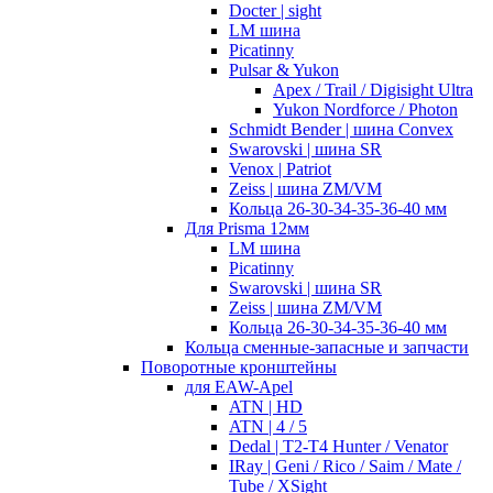
Docter | sight
LM шина
Picatinny
Pulsar & Yukon
Apex / Trail / Digisight Ultra
Yukon Nordforce / Photon
Schmidt Bender | шина Convex
Swarovski | шина SR
Venox | Patriot
Zeiss | шина ZM/VM
Кольца 26-30-34-35-36-40 мм
Для Prisma 12мм
LM шина
Picatinny
Swarovski | шина SR
Zeiss | шина ZM/VM
Кольца 26-30-34-35-36-40 мм
Кольца сменные-запасные и запчасти
Поворотные кронштейны
для EAW-Apel
ATN | HD
ATN | 4 / 5
Dedal | T2-T4 Hunter / Venator
IRay | Geni / Rico / Saim / Mate /
Tube / XSight