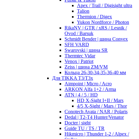
Apex / Trail / Digisight ultra
Talion
Thermion / Digex
Yukon Nordforce / Photon
RikaNV | GTR / xRS / Lesnik /
Ovod / Barsuk
Schmidt Bender | шина Convex
SFH VARD
Swarovski | шина SR
Thermtec Vidar
Venox | Patriot
Zeiss | шина ZM/VM
Кольца 26-30-34-35-36-40 мм
Для TIKKA T3/T3x
Aimpoint | Micro / Acro
ARKON Alfa 1+2 / Arma
ATN | 4 / 5 / HD
HD X-Sight I+II / Mars
4/5 X-Sight / Mars / Thor
Conotech Avata / NAR / Polaris
Dedal | T2-T4 Hunter/Venator
Docter | sight
Guide TU / TS / TR
Hikmicro | Thunder 1-2 / Alpex /