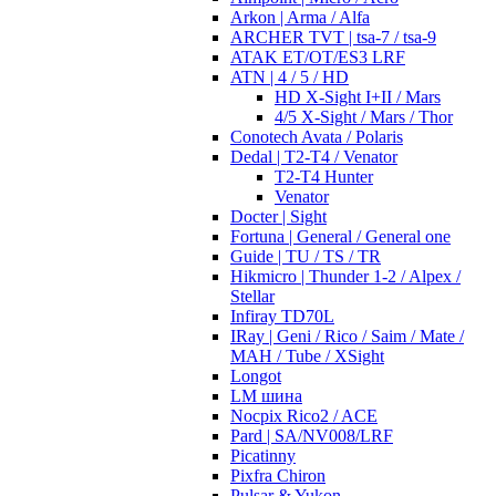
Arkon | Arma / Alfa
ARCHER TVT | tsa-7 / tsa-9
ATAK ET/OT/ES3 LRF
ATN | 4 / 5 / HD
HD X-Sight I+II / Mars
4/5 X-Sight / Mars / Thor
Conotech Avata / Polaris
Dedal | T2-T4 / Venator
T2-T4 Hunter
Venator
Docter | Sight
Fortuna | General / General one
Guide | TU / TS / TR
Hikmicro | Thunder 1-2 / Alpex /
Stellar
Infiray TD70L
IRay | Geni / Rico / Saim / Mate /
MAH / Tube / XSight
Longot
LM шина
Nocpix Rico2 / ACE
Pard | SA/NV008/LRF
Picatinny
Pixfra Chiron
Pulsar & Yukon