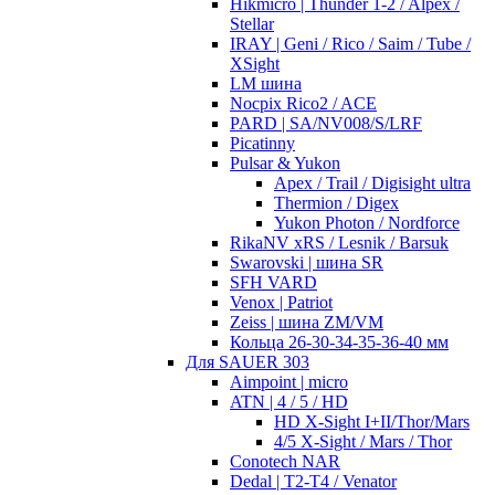
Hikmicro | Thunder 1-2 / Alpex /
Stellar
IRAY | Geni / Rico / Saim / Tube /
XSight
LM шина
Nocpix Rico2 / ACE
PARD | SA/NV008/S/LRF
Picatinny
Pulsar & Yukon
Apex / Trail / Digisight ultra
Thermion / Digex
Yukon Photon / Nordforce
RikaNV xRS / Lesnik / Barsuk
Swarovski | шина SR
SFH VARD
Venox | Patriot
Zeiss | шина ZM/VM
Кольца 26-30-34-35-36-40 мм
Для SAUER 303
Aimpoint | micro
ATN | 4 / 5 / HD
HD X-Sight I+II/Thor/Mars
4/5 X-Sight / Mars / Thor
Conotech NAR
Dedal | T2-T4 / Venator