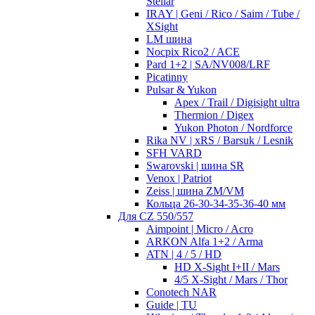
Stellar
IRAY | Geni / Rico / Saim / Tube /
XSight
LM шина
Nocpix Rico2 / ACE
Pard 1+2 | SA/NV008/LRF
Picatinny
Pulsar & Yukon
Apex / Trail / Digisight ultra
Thermion / Digex
Yukon Photon / Nordforce
Rika NV | xRS / Barsuk / Lesnik
SFH VARD
Swarovski | шина SR
Venox | Patriot
Zeiss | шина ZM/VM
Кольца 26-30-34-35-36-40 мм
Для CZ 550/557
Aimpoint | Micro / Acro
ARKON Alfa 1+2 / Arma
ATN | 4 / 5 / HD
HD X-Sight I+II / Mars
4/5 X-Sight / Mars / Thor
Conotech NAR
Guide | TU