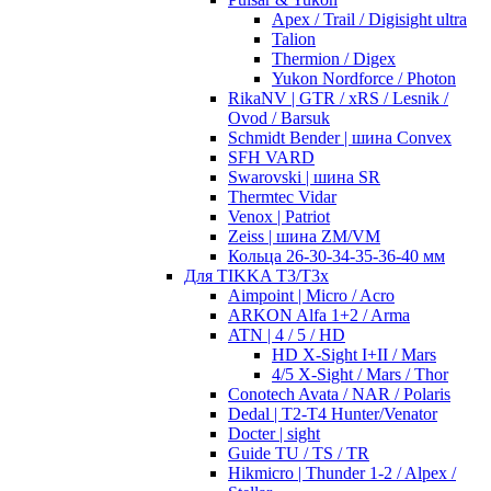
Apex / Trail / Digisight ultra
Talion
Thermion / Digex
Yukon Nordforce / Photon
RikaNV | GTR / xRS / Lesnik /
Ovod / Barsuk
Schmidt Bender | шина Convex
SFH VARD
Swarovski | шина SR
Thermtec Vidar
Venox | Patriot
Zeiss | шина ZM/VM
Кольца 26-30-34-35-36-40 мм
Для TIKKA T3/T3x
Aimpoint | Micro / Acro
ARKON Alfa 1+2 / Arma
ATN | 4 / 5 / HD
HD X-Sight I+II / Mars
4/5 X-Sight / Mars / Thor
Conotech Avata / NAR / Polaris
Dedal | T2-T4 Hunter/Venator
Docter | sight
Guide TU / TS / TR
Hikmicro | Thunder 1-2 / Alpex /