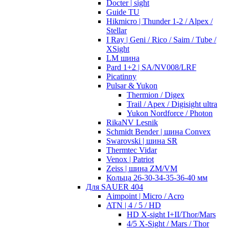
Docter | sight
Guide TU
Hikmicro | Thunder 1-2 / Alpex /
Stellar
I Ray | Geni / Rico / Saim / Tube /
XSight
LM шина
Pard 1+2 | SA/NV008/LRF
Picatinny
Pulsar & Yukon
Thermion / Digex
Trail / Apex / Digisight ultra
Yukon Nordforce / Photon
RikaNV Lesnik
Schmidt Bender | шина Convex
Swarovski | шина SR
Thermtec Vidar
Venox | Patriot
Zeiss | шина ZM/VM
Кольца 26-30-34-35-36-40 мм
Для SAUER 404
Aimpoint | Micro / Acro
ATN | 4 / 5 / HD
HD X-sight I+II/Thor/Mars
4/5 X-Sight / Mars / Thor