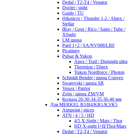
Dedal | T2-T4 / Venator
Docter | sight
Guide | TU
Hikmicro | Thunder 1-2 / Alpex /
Stellar
IRay | Geni / Rico / Saim / Tube /
XSight
LM шина
Pard 1+2 | SA/NV008/LRF
Picatinny
Pulsar & Yukon
Apex / Trail / Digisight ultra
Thermion / Digex
Yukon Nordforce / Photon
Schmidt Bender | шина Convex
Swarovski | шина SR
Venox | Patriot
Zeiss | шина ZM/VM
Кольца 26-30-34-35-36-40 мм
Для MERKEL B3/B4/KR1/K3/K5
Aimpoint | micro
ATN | 4 / 5 / HD
4/5 X-Sight / Mars / Thor
HD X-sight I+II/Thor/Mars
Dedal | T2-T4 / Venator