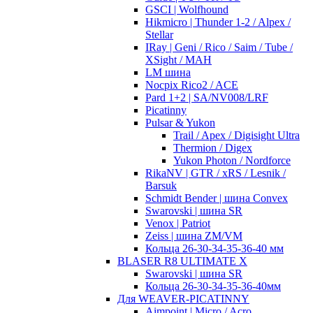
GSCI | Wolfhound
Hikmicro | Thunder 1-2 / Alpex /
Stellar
IRay | Geni / Rico / Saim / Tube /
XSight / MAH
LM шина
Nocpix Rico2 / ACE
Pard 1+2 | SA/NV008/LRF
Picatinny
Pulsar & Yukon
Trail / Apex / Digisight Ultra
Thermion / Digex
Yukon Photon / Nordforce
RikaNV | GTR / xRS / Lesnik /
Barsuk
Schmidt Bender | шина Convex
Swarovski | шина SR
Venox | Patriot
Zeiss | шина ZM/VM
Кольца 26-30-34-35-36-40 мм
BLASER R8 ULTIMATE X
Swarovski | шина SR
Кольца 26-30-34-35-36-40мм
Для WEAVER-PICATINNY
Aimpoint | Micro / Acro