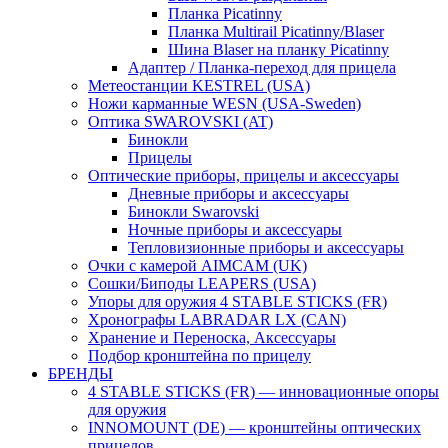
Планка Picatinny
Планка Multirail Picatinny/Blaser
Шина Blaser на планку Picatinny
Адаптер / Планка-переход для прицела
Метеостанции KESTREL (USA)
Ножи карманные WESN (USA-Sweden)
Оптика SWAROVSKI (AT)
Бинокли
Прицелы
Оптические приборы, прицелы и аксессуары
Дневные приборы и аксессуары
Бинокли Swarovski
Ночные приборы и аксессуары
Тепловизионные приборы и аксессуары
Очки с камерой AIMCAM (UK)
Сошки/Биподы LEAPERS (USA)
Упоры для оружия 4 STABLE STICKS (FR)
Хронографы LABRADAR LX (CAN)
Хранение и Переноска, Аксессуары
Подбор кронштейна по прицелу
БРЕНДЫ
4 STABLE STICKS (FR) — инновационные опоры
для оружия
INNOMOUNT (DE) — кронштейны оптических
прицелов