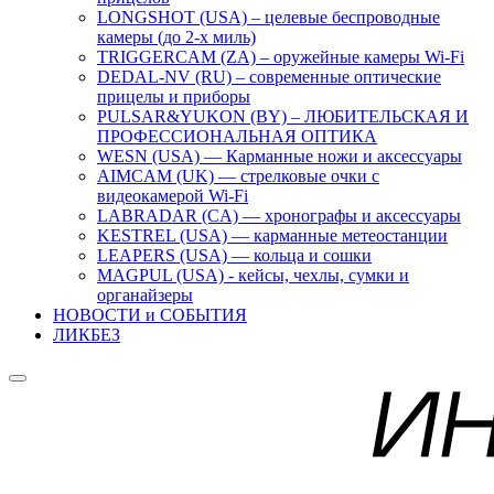
LONGSHOT (USA) – целевые беспроводные
камеры (до 2-х миль)
TRIGGERCAM (ZA) – оружейные камеры Wi-Fi
DEDAL-NV (RU) – современные оптические
прицелы и приборы
PULSAR&YUKON (BY) – ЛЮБИТЕЛЬСКАЯ И
ПРОФЕССИОНАЛЬНАЯ ОПТИКА
WESN (USA) — Карманные ножи и аксессуары
AIMCAM (UK) — стрелковые очки с
видеокамерой Wi-Fi
LABRADAR (CA) — хронографы и аксессуары
KESTREL (USA) — карманные метеостанции
LEAPERS (USA) — кольца и сошки
MAGPUL (USA) - кейсы, чехлы, сумки и
органайзеры
НОВОСТИ и СОБЫТИЯ
ЛИКБЕЗ