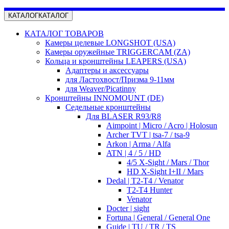
КАТАЛОГ
КАТАЛОГ
КАТАЛОГ ТОВАРОВ
Камеры целевые LONGSHOT (USA)
Камеры оружейные TRIGGERCAM (ZA)
Кольца и кронштейны LEAPERS (USA)
Адаптеры и аксессуары
для Ластохвост/Призма 9-11мм
для Weaver/Picatinny
Кронштейны INNOMOUNT (DE)
Седельные кронштейны
Для BLASER R93/R8
Aimpoint | Micro / Acro | Holosun
Archer TVT | tsa-7 / tsa-9
Arkon | Arma / Alfa
ATN | 4 / 5 / HD
4/5 X-Sight / Mars / Thor
HD X-Sight I+II / Mars
Dedal | T2-T4 / Venator
T2-T4 Hunter
Venator
Docter | sight
Fortuna | General / General One
Guide | TU / TR / TS