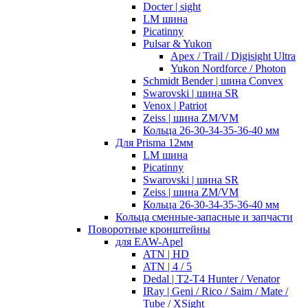
Docter | sight
LM шина
Picatinny
Pulsar & Yukon
Apex / Trail / Digisight Ultra
Yukon Nordforce / Photon
Schmidt Bender | шина Convex
Swarovski | шина SR
Venox | Patriot
Zeiss | шина ZM/VM
Кольца 26-30-34-35-36-40 мм
Для Prisma 12мм
LM шина
Picatinny
Swarovski | шина SR
Zeiss | шина ZM/VM
Кольца 26-30-34-35-36-40 мм
Кольца сменные-запасные и запчасти
Поворотные кронштейны
для EAW-Apel
ATN | HD
ATN | 4 / 5
Dedal | T2-T4 Hunter / Venator
IRay | Geni / Rico / Saim / Mate /
Tube / XSight