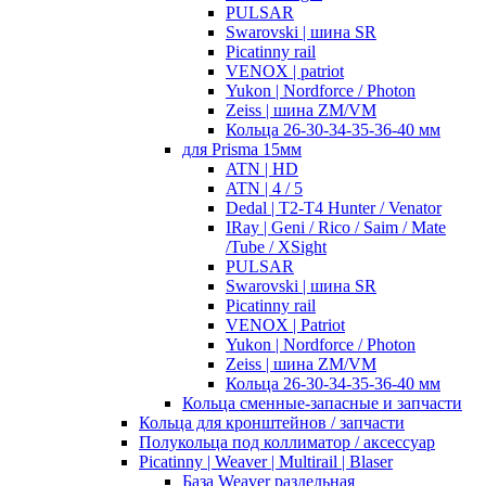
PULSAR
Swarovski | шина SR
Picatinny rail
VENOX | patriot
Yukon | Nordforce / Photon
Zeiss | шина ZM/VM
Кольца 26-30-34-35-36-40 мм
для Prisma 15мм
ATN | HD
ATN | 4 / 5
Dedal | T2-T4 Hunter / Venator
IRay | Geni / Rico / Saim / Mate
/Tube / XSight
PULSAR
Swarovski | шина SR
Picatinny rail
VENOX | Patriot
Yukon | Nordforce / Photon
Zeiss | шина ZM/VM
Кольца 26-30-34-35-36-40 мм
Кольца сменные-запасные и запчасти
Кольца для кронштейнов / запчасти
Полукольца под коллиматор / аксессуар
Picatinny | Weaver | Multirail | Blaser
База Weaver раздельная