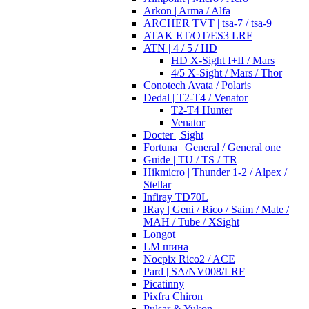
Arkon | Arma / Alfa
ARCHER TVT | tsa-7 / tsa-9
ATAK ET/OT/ES3 LRF
ATN | 4 / 5 / HD
HD X-Sight I+II / Mars
4/5 X-Sight / Mars / Thor
Conotech Avata / Polaris
Dedal | T2-T4 / Venator
T2-T4 Hunter
Venator
Docter | Sight
Fortuna | General / General one
Guide | TU / TS / TR
Hikmicro | Thunder 1-2 / Alpex /
Stellar
Infiray TD70L
IRay | Geni / Rico / Saim / Mate /
MAH / Tube / XSight
Longot
LM шина
Nocpix Rico2 / ACE
Pard | SA/NV008/LRF
Picatinny
Pixfra Chiron
Pulsar & Yukon