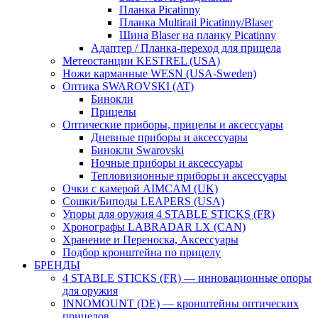
Планка Picatinny
Планка Multirail Picatinny/Blaser
Шина Blaser на планку Picatinny
Адаптер / Планка-переход для прицела
Метеостанции KESTREL (USA)
Ножи карманные WESN (USA-Sweden)
Оптика SWAROVSKI (AT)
Бинокли
Прицелы
Оптические приборы, прицелы и аксессуары
Дневные приборы и аксессуары
Бинокли Swarovski
Ночные приборы и аксессуары
Тепловизионные приборы и аксессуары
Очки с камерой AIMCAM (UK)
Сошки/Биподы LEAPERS (USA)
Упоры для оружия 4 STABLE STICKS (FR)
Хронографы LABRADAR LX (CAN)
Хранение и Переноска, Аксессуары
Подбор кронштейна по прицелу
БРЕНДЫ
4 STABLE STICKS (FR) — инновационные опоры
для оружия
INNOMOUNT (DE) — кронштейны оптических
прицелов