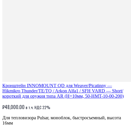
Кронштейн INNOMOUNT QD для Weaver/Picatinny —
Hikmikro Thunder/TE/TQ / Arkon Alfa1 / SFH VARD — Short/
короткий для оружия типа AR (H=10мм, 50-HMT-10-00-200)
₽
48,000.00
в т.ч. НДС 22%
Для тепловизора Pulsar, моноблок, быстросъемный, высота
16мм