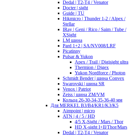
Dedal | T2-T4 / Venator
Docter | sight
Guide | TU
Hikmicro | Thunder 1-2 / Alpex /
Stellar
IRay | Geni / Rico / Saim / Tube /
XSight
LM шина
Pard 1+2 | SA/NV008/LRF
Picatinny
Pulsar & Yukon
Apex / Trail / Digisight ultra
Thermion / Digex
Yukon Nordforce / Photon
Schmidt Bender | шина Convex
Swarovski | шина SR
Venox | Patriot
Zeiss | шина ZM/VM
Кольца 26-30-34-35-36-40 мм
Для MERKEL B3/B4/KR1/K3/K5
Aimpoint | micro
ATN | 4 / 5 / HD
4/5 X-Sight / Mars / Thor
HD X-sight I+II/Thor/Mars
Dedal | T2-T4 / Venator