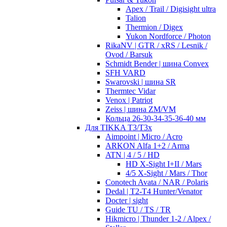
Apex / Trail / Digisight ultra
Talion
Thermion / Digex
Yukon Nordforce / Photon
RikaNV | GTR / xRS / Lesnik /
Ovod / Barsuk
Schmidt Bender | шина Convex
SFH VARD
Swarovski | шина SR
Thermtec Vidar
Venox | Patriot
Zeiss | шина ZM/VM
Кольца 26-30-34-35-36-40 мм
Для TIKKA T3/T3x
Aimpoint | Micro / Acro
ARKON Alfa 1+2 / Arma
ATN | 4 / 5 / HD
HD X-Sight I+II / Mars
4/5 X-Sight / Mars / Thor
Conotech Avata / NAR / Polaris
Dedal | T2-T4 Hunter/Venator
Docter | sight
Guide TU / TS / TR
Hikmicro | Thunder 1-2 / Alpex /