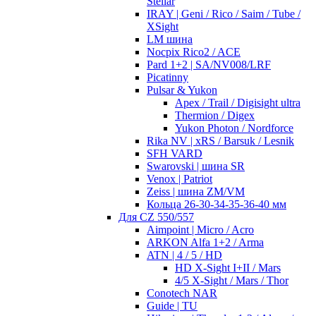
Stellar
IRAY | Geni / Rico / Saim / Tube /
XSight
LM шина
Nocpix Rico2 / ACE
Pard 1+2 | SA/NV008/LRF
Picatinny
Pulsar & Yukon
Apex / Trail / Digisight ultra
Thermion / Digex
Yukon Photon / Nordforce
Rika NV | xRS / Barsuk / Lesnik
SFH VARD
Swarovski | шина SR
Venox | Patriot
Zeiss | шина ZM/VM
Кольца 26-30-34-35-36-40 мм
Для CZ 550/557
Aimpoint | Micro / Acro
ARKON Alfa 1+2 / Arma
ATN | 4 / 5 / HD
HD X-Sight I+II / Mars
4/5 X-Sight / Mars / Thor
Conotech NAR
Guide | TU