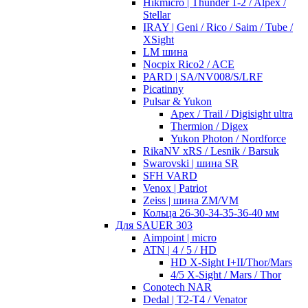
Hikmicro | Thunder 1-2 / Alpex /
Stellar
IRAY | Geni / Rico / Saim / Tube /
XSight
LM шина
Nocpix Rico2 / ACE
PARD | SA/NV008/S/LRF
Picatinny
Pulsar & Yukon
Apex / Trail / Digisight ultra
Thermion / Digex
Yukon Photon / Nordforce
RikaNV xRS / Lesnik / Barsuk
Swarovski | шина SR
SFH VARD
Venox | Patriot
Zeiss | шина ZM/VM
Кольца 26-30-34-35-36-40 мм
Для SAUER 303
Aimpoint | micro
ATN | 4 / 5 / HD
HD X-Sight I+II/Thor/Mars
4/5 X-Sight / Mars / Thor
Conotech NAR
Dedal | T2-T4 / Venator