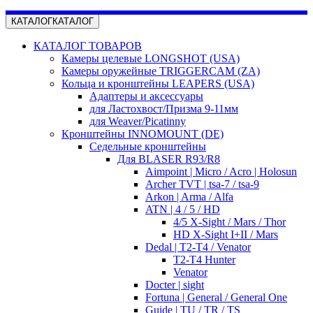
КАТАЛОГ
КАТАЛОГ
КАТАЛОГ ТОВАРОВ
Камеры целевые LONGSHOT (USA)
Камеры оружейные TRIGGERCAM (ZA)
Кольца и кронштейны LEAPERS (USA)
Адаптеры и аксессуары
для Ластохвост/Призма 9-11мм
для Weaver/Picatinny
Кронштейны INNOMOUNT (DE)
Седельные кронштейны
Для BLASER R93/R8
Aimpoint | Micro / Acro | Holosun
Archer TVT | tsa-7 / tsa-9
Arkon | Arma / Alfa
ATN | 4 / 5 / HD
4/5 X-Sight / Mars / Thor
HD X-Sight I+II / Mars
Dedal | T2-T4 / Venator
T2-T4 Hunter
Venator
Docter | sight
Fortuna | General / General One
Guide | TU / TR / TS