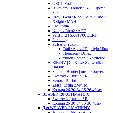
GSCI | Wolfhound
Hikmicro | Thunder 1-2 / Alpex /
Stellar
IRay | Geni / Rico / Saim / Tube /
XSight / MAH
LM шина
Nocpix Rico2 / ACE
Pard 1+2 | SA/NV008/LRF
Picatinny
Pulsar & Yukon
Trail / Apex / Digisight Ultra
Thermion / Digex
Yukon Photon / Nordforce
RikaNV | GTR / xRS / Lesnik /
Barsuk
Schmidt Bender | шина Convex
Swarovski | шина SR
Venox | Patriot
Zeiss | шина ZM/VM
Кольца 26-30-34-35-36-40 мм
BLASER R8 ULTIMATE X
Swarovski | шина SR
Кольца 26-30-34-35-36-40мм
Для WEAVER-PICATINNY
Aimpoint | Micro / Acro