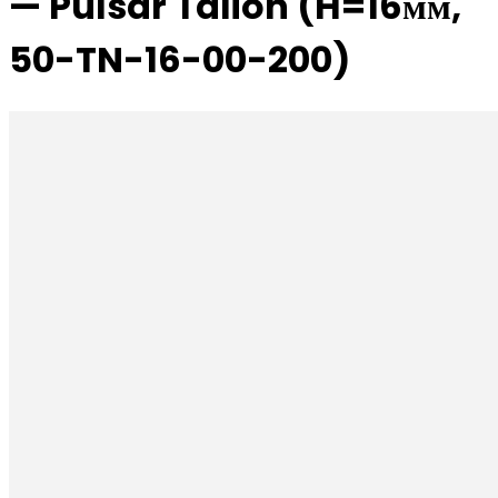
— Pulsar Talion (H=16мм,
50-TN-16-00-200)