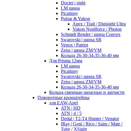
Docter | sight
LM шина
Picatinny
Pulsar & Yukon
Apex / Trail / Digisight Ultra
Yukon Nordforce / Photon
Schmidt Bender | шина Convex
Swarovski | шина SR
Venox | Patriot
Zeiss | шина ZM/VM
Кольца 26-30-34-35-36-40 мм
Для Prisma 12мм
LM шина
Picatinny
Swarovski | шина SR
Zeiss | шина ZM/VM
Кольца 26-30-34-35-36-40 мм
Кольца сменные-запасные и запчасти
Поворотные кронштейны
для EAW-Apel
ATN | HD
ATN | 4 / 5
Dedal | T2-T4 Hunter / Venator
IRay | Geni / Rico / Saim / Mate /
Tube / XSight