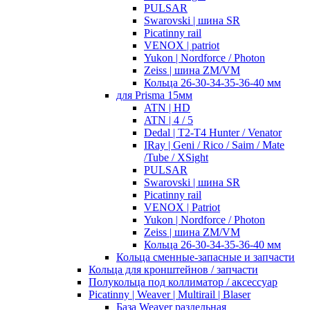
PULSAR
Swarovski | шина SR
Picatinny rail
VENOX | patriot
Yukon | Nordforce / Photon
Zeiss | шина ZM/VM
Кольца 26-30-34-35-36-40 мм
для Prisma 15мм
ATN | HD
ATN | 4 / 5
Dedal | T2-T4 Hunter / Venator
IRay | Geni / Rico / Saim / Mate
/Tube / XSight
PULSAR
Swarovski | шина SR
Picatinny rail
VENOX | Patriot
Yukon | Nordforce / Photon
Zeiss | шина ZM/VM
Кольца 26-30-34-35-36-40 мм
Кольца сменные-запасные и запчасти
Кольца для кронштейнов / запчасти
Полукольца под коллиматор / аксессуар
Picatinny | Weaver | Multirail | Blaser
База Weaver раздельная