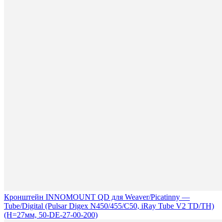
Кронштейн INNOMOUNT QD для Weaver/Picatinny —
Tube/Digital (Pulsar Digex N450/455/C50, iRay Tube V2 TD/TH)
(H=27мм, 50-DE-27-00-200)