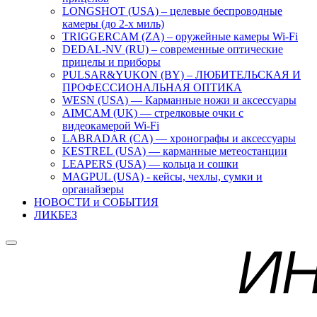
LONGSHOT (USA) – целевые беспроводные
камеры (до 2-х миль)
TRIGGERCAM (ZA) – оружейные камеры Wi-Fi
DEDAL-NV (RU) – современные оптические
прицелы и приборы
PULSAR&YUKON (BY) – ЛЮБИТЕЛЬСКАЯ И
ПРОФЕССИОНАЛЬНАЯ ОПТИКА
WESN (USA) — Карманные ножи и аксессуары
AIMCAM (UK) — стрелковые очки с
видеокамерой Wi-Fi
LABRADAR (CA) — хронографы и аксессуары
KESTREL (USA) — карманные метеостанции
LEAPERS (USA) — кольца и сошки
MAGPUL (USA) - кейсы, чехлы, сумки и
органайзеры
НОВОСТИ и СОБЫТИЯ
ЛИКБЕЗ