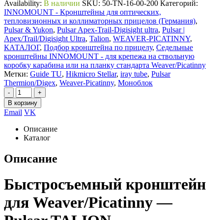
Availability:
В наличии
SKU:
50-TN-16-00-200
Категорий:
INNOMOUNT - Кронштейны для оптических,
тепловизионных и коллиматорных прицелов (Германия)
,
Pulsar & Yukon
,
Pulsar Apex-Trail-Digisight ultra
,
Pulsar |
Apex/Trail/Digisight Ultra
,
Talion
,
WEAVER-PICATINNY
,
КАТАЛОГ
,
Подбор кронштейна по прицелу
,
Седельные
кронштейны INNOMOUNT - для крепежа на ствольную
коробку карабина или на планку стандарта Weaver/Picatinny
Метки:
Guide TU
,
Hikmicro Stellar
,
iray tube
,
Pulsar
Thermion/Digex
,
Weaver-Picatinny
,
Моноблок
-
+
В корзину
Email
VK
Описание
Каталог
Описание
Быстросъемный кронштейн
для Weaver/Picatinny —