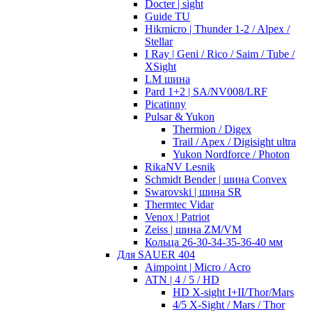
Docter | sight
Guide TU
Hikmicro | Thunder 1-2 / Alpex /
Stellar
I Ray | Geni / Rico / Saim / Tube /
XSight
LM шина
Pard 1+2 | SA/NV008/LRF
Picatinny
Pulsar & Yukon
Thermion / Digex
Trail / Apex / Digisight ultra
Yukon Nordforce / Photon
RikaNV Lesnik
Schmidt Bender | шина Convex
Swarovski | шина SR
Thermtec Vidar
Venox | Patriot
Zeiss | шина ZM/VM
Кольца 26-30-34-35-36-40 мм
Для SAUER 404
Aimpoint | Micro / Acro
ATN | 4 / 5 / HD
HD X-sight I+II/Thor/Mars
4/5 X-Sight / Mars / Thor