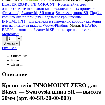
Availability:
В наличии
SKU:
40-SR-20-00-800
Категорий:
BLASER R93/R8
,
INNOMOUNT - Кронштейны для
оптических, тепловизионных и коллиматорных прицелов
(Германия)
,
Swarovski | SR шина
,
Swarovski | шина SR
,
Подбор
кронштейна по прицелу
,
Седельные кронштейны
INNOMOUNT - для крепежа на ствольную коробку карабина
или на планку стандарта Weaver/Picatinny
Метки:
BLASER
R8/R93
,
innomount
,
Swarovski SR-шина
,
крепление zero
,
Моноблок
-
+
В корзину
Email
VK
Описание
Каталог
Детали
Описание
Кронштейн INNOMOUNT ZERO для
Blaser — Swarovski шина SR — высота
20мм (арт. 40-SR-20-00-800)