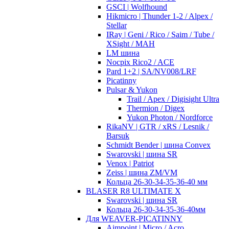
GSCI | Wolfhound
Hikmicro | Thunder 1-2 / Alpex /
Stellar
IRay | Geni / Rico / Saim / Tube /
XSight / MAH
LM шина
Nocpix Rico2 / ACE
Pard 1+2 | SA/NV008/LRF
Picatinny
Pulsar & Yukon
Trail / Apex / Digisight Ultra
Thermion / Digex
Yukon Photon / Nordforce
RikaNV | GTR / xRS / Lesnik /
Barsuk
Schmidt Bender | шина Convex
Swarovski | шина SR
Venox | Patriot
Zeiss | шина ZM/VM
Кольца 26-30-34-35-36-40 мм
BLASER R8 ULTIMATE X
Swarovski | шина SR
Кольца 26-30-34-35-36-40мм
Для WEAVER-PICATINNY
Aimpoint | Micro / Acro