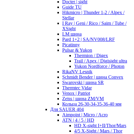
Docter | sight
Guide TU
Hikmicro | Thunder 1-2 / Alpex /
Stellar
I Ray | Geni / Rico / Saim / Tube /
XSight
LM шина
Pard 1+2 | SA/NV008/LRF
Picatinny
Pulsar & Yukon
Thermion / Digex
Trail / Apex / Digisight ultra
Yukon Nordforce / Photon
RikaNV Lesnik
Schmidt Bender | шина Convex
Swarovski | шина SR
Thermtec Vidar
Venox | Patriot
Zeiss | шина ZM/VM
Кольца 26-30-34-35-36-40 мм
Для SAUER 404
Aimpoint | Micro / Acro
ATN | 4 / 5 / HD
HD X-sight I+II/Thor/Mars
4/5 X-Sight / Mars / Thor