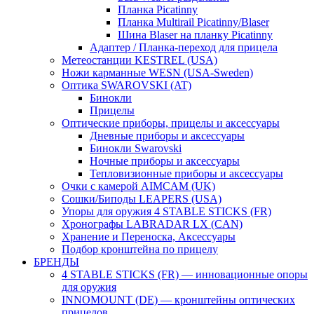
Планка Picatinny
Планка Multirail Picatinny/Blaser
Шина Blaser на планку Picatinny
Адаптер / Планка-переход для прицела
Метеостанции KESTREL (USA)
Ножи карманные WESN (USA-Sweden)
Оптика SWAROVSKI (AT)
Бинокли
Прицелы
Оптические приборы, прицелы и аксессуары
Дневные приборы и аксессуары
Бинокли Swarovski
Ночные приборы и аксессуары
Тепловизионные приборы и аксессуары
Очки с камерой AIMCAM (UK)
Сошки/Биподы LEAPERS (USA)
Упоры для оружия 4 STABLE STICKS (FR)
Хронографы LABRADAR LX (CAN)
Хранение и Переноска, Аксессуары
Подбор кронштейна по прицелу
БРЕНДЫ
4 STABLE STICKS (FR) — инновационные опоры
для оружия
INNOMOUNT (DE) — кронштейны оптических
прицелов