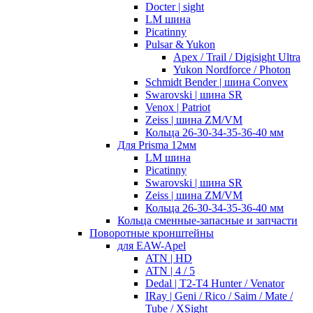
Docter | sight
LM шина
Picatinny
Pulsar & Yukon
Apex / Trail / Digisight Ultra
Yukon Nordforce / Photon
Schmidt Bender | шина Convex
Swarovski | шина SR
Venox | Patriot
Zeiss | шина ZM/VM
Кольца 26-30-34-35-36-40 мм
Для Prisma 12мм
LM шина
Picatinny
Swarovski | шина SR
Zeiss | шина ZM/VM
Кольца 26-30-34-35-36-40 мм
Кольца сменные-запасные и запчасти
Поворотные кронштейны
для EAW-Apel
ATN | HD
ATN | 4 / 5
Dedal | T2-T4 Hunter / Venator
IRay | Geni / Rico / Saim / Mate /
Tube / XSight