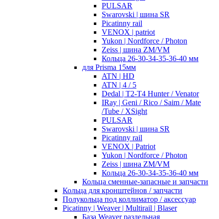
PULSAR
Swarovski | шина SR
Picatinny rail
VENOX | patriot
Yukon | Nordforce / Photon
Zeiss | шина ZM/VM
Кольца 26-30-34-35-36-40 мм
для Prisma 15мм
ATN | HD
ATN | 4 / 5
Dedal | T2-T4 Hunter / Venator
IRay | Geni / Rico / Saim / Mate
/Tube / XSight
PULSAR
Swarovski | шина SR
Picatinny rail
VENOX | Patriot
Yukon | Nordforce / Photon
Zeiss | шина ZM/VM
Кольца 26-30-34-35-36-40 мм
Кольца сменные-запасные и запчасти
Кольца для кронштейнов / запчасти
Полукольца под коллиматор / аксессуар
Picatinny | Weaver | Multirail | Blaser
База Weaver раздельная