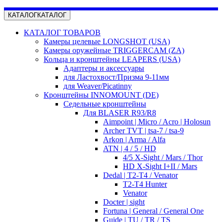
КАТАЛОГ
КАТАЛОГ
КАТАЛОГ ТОВАРОВ
Камеры целевые LONGSHOT (USA)
Камеры оружейные TRIGGERCAM (ZA)
Кольца и кронштейны LEAPERS (USA)
Адаптеры и аксессуары
для Ластохвост/Призма 9-11мм
для Weaver/Picatinny
Кронштейны INNOMOUNT (DE)
Седельные кронштейны
Для BLASER R93/R8
Aimpoint | Micro / Acro | Holosun
Archer TVT | tsa-7 / tsa-9
Arkon | Arma / Alfa
ATN | 4 / 5 / HD
4/5 X-Sight / Mars / Thor
HD X-Sight I+II / Mars
Dedal | T2-T4 / Venator
T2-T4 Hunter
Venator
Docter | sight
Fortuna | General / General One
Guide | TU / TR / TS