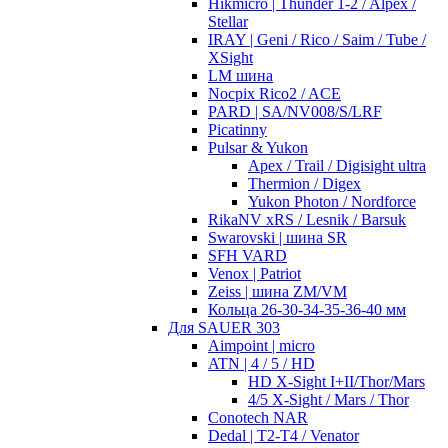
Hikmicro | Thunder 1-2 / Alpex /
Stellar
IRAY | Geni / Rico / Saim / Tube /
XSight
LM шина
Nocpix Rico2 / ACE
PARD | SA/NV008/S/LRF
Picatinny
Pulsar & Yukon
Apex / Trail / Digisight ultra
Thermion / Digex
Yukon Photon / Nordforce
RikaNV xRS / Lesnik / Barsuk
Swarovski | шина SR
SFH VARD
Venox | Patriot
Zeiss | шина ZM/VM
Кольца 26-30-34-35-36-40 мм
Для SAUER 303
Aimpoint | micro
ATN | 4 / 5 / HD
HD X-Sight I+II/Thor/Mars
4/5 X-Sight / Mars / Thor
Conotech NAR
Dedal | T2-T4 / Venator