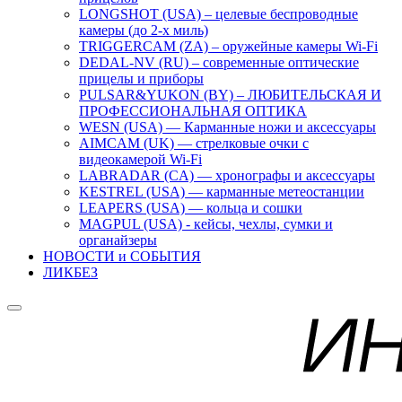
LONGSHOT (USA) – целевые беспроводные
камеры (до 2-х миль)
TRIGGERCAM (ZA) – оружейные камеры Wi-Fi
DEDAL-NV (RU) – современные оптические
прицелы и приборы
PULSAR&YUKON (BY) – ЛЮБИТЕЛЬСКАЯ И
ПРОФЕССИОНАЛЬНАЯ ОПТИКА
WESN (USA) — Карманные ножи и аксессуары
AIMCAM (UK) — стрелковые очки с
видеокамерой Wi-Fi
LABRADAR (CA) — хронографы и аксессуары
KESTREL (USA) — карманные метеостанции
LEAPERS (USA) — кольца и сошки
MAGPUL (USA) - кейсы, чехлы, сумки и
органайзеры
НОВОСТИ и СОБЫТИЯ
ЛИКБЕЗ