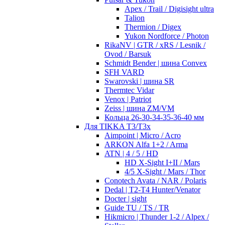
Apex / Trail / Digisight ultra
Talion
Thermion / Digex
Yukon Nordforce / Photon
RikaNV | GTR / xRS / Lesnik /
Ovod / Barsuk
Schmidt Bender | шина Convex
SFH VARD
Swarovski | шина SR
Thermtec Vidar
Venox | Patriot
Zeiss | шина ZM/VM
Кольца 26-30-34-35-36-40 мм
Для TIKKA T3/T3x
Aimpoint | Micro / Acro
ARKON Alfa 1+2 / Arma
ATN | 4 / 5 / HD
HD X-Sight I+II / Mars
4/5 X-Sight / Mars / Thor
Conotech Avata / NAR / Polaris
Dedal | T2-T4 Hunter/Venator
Docter | sight
Guide TU / TS / TR
Hikmicro | Thunder 1-2 / Alpex /