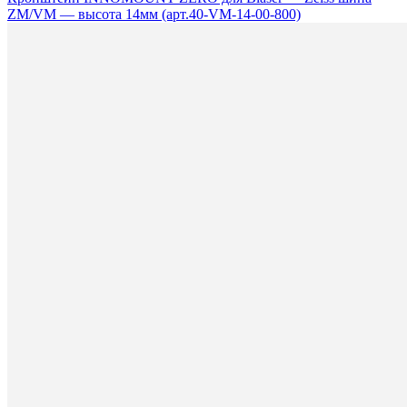
ZM/VM — высота 14мм (арт.40-VM-14-00-800)