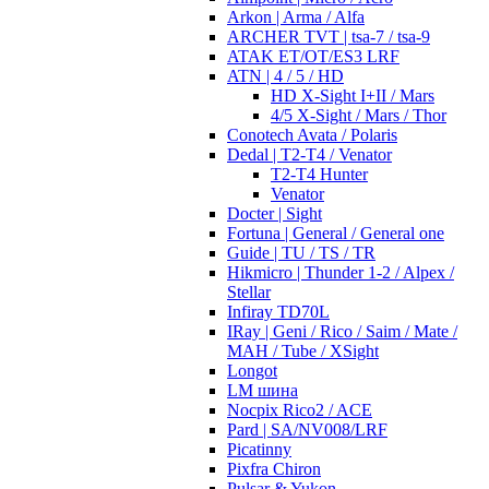
Arkon | Arma / Alfa
ARCHER TVT | tsa-7 / tsa-9
ATAK ET/OT/ES3 LRF
ATN | 4 / 5 / HD
HD X-Sight I+II / Mars
4/5 X-Sight / Mars / Thor
Conotech Avata / Polaris
Dedal | T2-T4 / Venator
T2-T4 Hunter
Venator
Docter | Sight
Fortuna | General / General one
Guide | TU / TS / TR
Hikmicro | Thunder 1-2 / Alpex /
Stellar
Infiray TD70L
IRay | Geni / Rico / Saim / Mate /
MAH / Tube / XSight
Longot
LM шина
Nocpix Rico2 / ACE
Pard | SA/NV008/LRF
Picatinny
Pixfra Chiron
Pulsar & Yukon