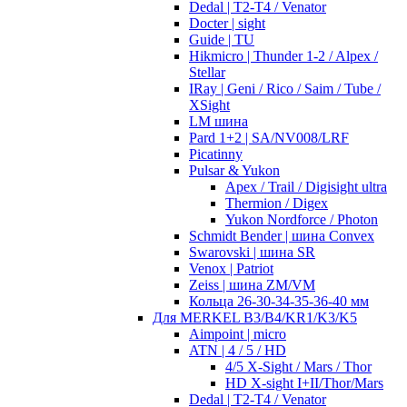
Dedal | T2-T4 / Venator
Docter | sight
Guide | TU
Hikmicro | Thunder 1-2 / Alpex /
Stellar
IRay | Geni / Rico / Saim / Tube /
XSight
LM шина
Pard 1+2 | SA/NV008/LRF
Picatinny
Pulsar & Yukon
Apex / Trail / Digisight ultra
Thermion / Digex
Yukon Nordforce / Photon
Schmidt Bender | шина Convex
Swarovski | шина SR
Venox | Patriot
Zeiss | шина ZM/VM
Кольца 26-30-34-35-36-40 мм
Для MERKEL B3/B4/KR1/K3/K5
Aimpoint | micro
ATN | 4 / 5 / HD
4/5 X-Sight / Mars / Thor
HD X-sight I+II/Thor/Mars
Dedal | T2-T4 / Venator