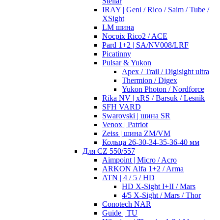
Stellar
IRAY | Geni / Rico / Saim / Tube /
XSight
LM шина
Nocpix Rico2 / ACE
Pard 1+2 | SA/NV008/LRF
Picatinny
Pulsar & Yukon
Apex / Trail / Digisight ultra
Thermion / Digex
Yukon Photon / Nordforce
Rika NV | xRS / Barsuk / Lesnik
SFH VARD
Swarovski | шина SR
Venox | Patriot
Zeiss | шина ZM/VM
Кольца 26-30-34-35-36-40 мм
Для CZ 550/557
Aimpoint | Micro / Acro
ARKON Alfa 1+2 / Arma
ATN | 4 / 5 / HD
HD X-Sight I+II / Mars
4/5 X-Sight / Mars / Thor
Conotech NAR
Guide | TU