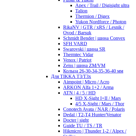
Apex / Trail / Digisight ultra
Talion
Thermion / Digex
Yukon Nordforce / Photon
RikaNV | GTR / xRS / Lesnik /
Ovod / Barsuk
Schmidt Bender | шина Convex
SFH VARD
Swarovski | шина SR
Thermtec Vidar
Venox | Patriot
Zeiss | шина ZM/VM
Кольца 26-30-34-35-36-40 мм
Для TIKKA T3/T3x
Aimpoint | Micro / Acro
ARKON Alfa 1+2 / Arma
ATN | 4 / 5 / HD
HD X-Sight I+II / Mars
4/5 X-Sight / Mars / Thor
Conotech Avata / NAR / Polaris
Dedal | T2-T4 Hunter/Venator
Docter | sight
Guide TU / TS / TR
Hikmicro | Thunder 1-2 / Alpex /