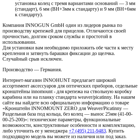
установка колец с тремя вариантами оснований — 3 мм
(стандарт), 6 мм (BH+3мм к стандарту) и 9 мм (BH+6мм
к стандарту).
Компания INNOGUN GmbH один из лидеров рынка по
производству крепежей для прицелов. Отличаются своей
прочностью, долгим сроком службы и простотой в
использовании.
Для установки вам необходимо приложить обе части к месту
крепления и затянуть барашки фиксации до щелчка.
Случайный срыв исключен.
Производство — Германия.
Интернет-магазин INNOHUNT предлагает широкий
ассортимент аксессуаров для оптических приборов, седельные
кронштейны innomount - для крепежа на ствольную коробку
карабина или на планку стандарта weaver/picatinny. На нашем
сайте вы найдете всю официальную информацию о товаре
«Кронштейн INNOMOUNT ZERO для Weaver/Picatinny —
Раздельная база под кольца, без колец — вынос 25мм (41-00-
00-25-200)»: технические параметры, функциональные
возможности, конструктивные особенности и комплектацию,
либо уточнить ее у менеджера
+7 (495) 211-9483
. Купить
подходящую модель вы можете из наличия или под заказ.