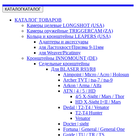
КАТАЛОГ
КАТАЛОГ
КАТАЛОГ ТОВАРОВ
Камеры целевые LONGSHOT (USA)
Камеры оружейные TRIGGERCAM (ZA)
Кольца и кронштейны LEAPERS (USA)
Адаптеры и аксессуары
для Ластохвост/Призма 9-11мм
для Weaver/Picatinny
Кронштейны INNOMOUNT (DE)
Седельные кронштейны
Для BLASER R93/R8
Aimpoint | Micro / Acro | Holosun
Archer TVT | tsa-7 / tsa-9
Arkon | Arma / Alfa
ATN | 4 / 5 / HD
4/5 X-Sight / Mars / Thor
HD X-Sight I+II / Mars
Dedal | T2-T4 / Venator
T2-T4 Hunter
Venator
Docter | sight
Fortuna | General / General One
Guide | TU / TR / TS