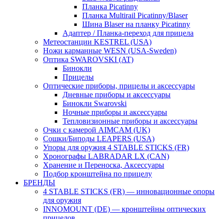
Планка Picatinny
Планка Multirail Picatinny/Blaser
Шина Blaser на планку Picatinny
Адаптер / Планка-переход для прицела
Метеостанции KESTREL (USA)
Ножи карманные WESN (USA-Sweden)
Оптика SWAROVSKI (AT)
Бинокли
Прицелы
Оптические приборы, прицелы и аксессуары
Дневные приборы и аксессуары
Бинокли Swarovski
Ночные приборы и аксессуары
Тепловизионные приборы и аксессуары
Очки с камерой AIMCAM (UK)
Сошки/Биподы LEAPERS (USA)
Упоры для оружия 4 STABLE STICKS (FR)
Хронографы LABRADAR LX (CAN)
Хранение и Переноска, Аксессуары
Подбор кронштейна по прицелу
БРЕНДЫ
4 STABLE STICKS (FR) — инновационные опоры
для оружия
INNOMOUNT (DE) — кронштейны оптических
прицелов