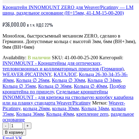
Кронштейн INNOMOUNT ZERO для Weaver/Picatinny — LM
шина, раздельное основание (H=15мм, 41-LM-15-00-200)
₽
36,000.00
в т.ч. НДС 22%
Моноблок, быстросъемный механизм ZERO, сделано в
Германии. Допустимые кольца с высотой 3мм, 6мм (BH+3мм),
9мм (BH+6мм)
Availability:
В наличии
SKU:
41-00-00-25-200
Категорий:
INNOMOUNT - Кронштейны для оптических,
тепловизионных и коллиматорных прицелов (Германия)
,
WEAVER-PICATINNY
,
КАТАЛОГ
,
Кольца 26-30-34-35-36-
40мм
,
Кольца ∅ 26мм
,
Кольца ∅ 30мм
,
Кольца ∅ 34мм
,
Кольца ∅ 35мм
,
Кольца ∅ 36мм
,
Кольца ∅ 40мм
,
Подбор
кронштейна по прицелу
,
Седельные кронштейны
INNOMOUNT - для крепежа на ствольную коробку карабина
или на планку стандарта Weaver/Picatinny
Метки:
Weaver-
Picatinny
,
кольца 26мм
,
кольца 30мм
,
Кольца 34мм
,
кольца
35мм
,
Кольца 36мм
,
Кольца 40мм
,
крепление zero
,
раздельное
основание
-
+
В корзину
Email
VK