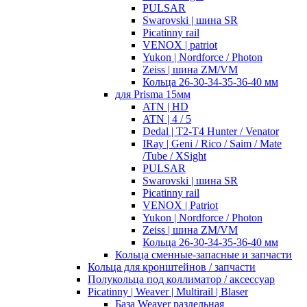
PULSAR
Swarovski | шина SR
Picatinny rail
VENOX | patriot
Yukon | Nordforce / Photon
Zeiss | шина ZM/VM
Кольца 26-30-34-35-36-40 мм
для Prisma 15мм
ATN | HD
ATN | 4 / 5
Dedal | T2-T4 Hunter / Venator
IRay | Geni / Rico / Saim / Mate
/Tube / XSight
PULSAR
Swarovski | шина SR
Picatinny rail
VENOX | Patriot
Yukon | Nordforce / Photon
Zeiss | шина ZM/VM
Кольца 26-30-34-35-36-40 мм
Кольца сменные-запасные и запчасти
Кольца для кронштейнов / запчасти
Полукольца под коллиматор / аксессуар
Picatinny | Weaver | Multirail | Blaser
База Weaver раздельная