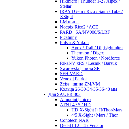
Hikmicro | Thunder 1-2 / Alpex /
Stellar
IRAY | Geni / Rico / Saim / Tube /
XSight
LM шина
Nocpix Rico2 / ACE
PARD | SA/NV008/S/LRF
Picatinny
Pulsar & Yukon
Apex / Trail / Digisight ultra
Thermion / Digex
Yukon Photon / Nordforce
RikaNV xRS / Lesnik / Barsuk
Swarovski | шина SR
SFH VARD
Venox | Patriot
Zeiss | шина ZM/VM
Кольца 26-30-34-35-36-40 мм
Для SAUER 303
Aimpoint | micro
ATN | 4 / 5 / HD
HD X-Sight I+II/Thor/Mars
4/5 X-Sight / Mars / Thor
Conotech NAR
Dedal | T2-T4 / Venator