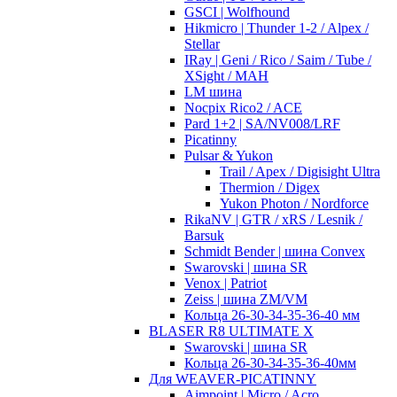
GSCI | Wolfhound
Hikmicro | Thunder 1-2 / Alpex /
Stellar
IRay | Geni / Rico / Saim / Tube /
XSight / MAH
LM шина
Nocpix Rico2 / ACE
Pard 1+2 | SA/NV008/LRF
Picatinny
Pulsar & Yukon
Trail / Apex / Digisight Ultra
Thermion / Digex
Yukon Photon / Nordforce
RikaNV | GTR / xRS / Lesnik /
Barsuk
Schmidt Bender | шина Convex
Swarovski | шина SR
Venox | Patriot
Zeiss | шина ZM/VM
Кольца 26-30-34-35-36-40 мм
BLASER R8 ULTIMATE X
Swarovski | шина SR
Кольца 26-30-34-35-36-40мм
Для WEAVER-PICATINNY
Aimpoint | Micro / Acro