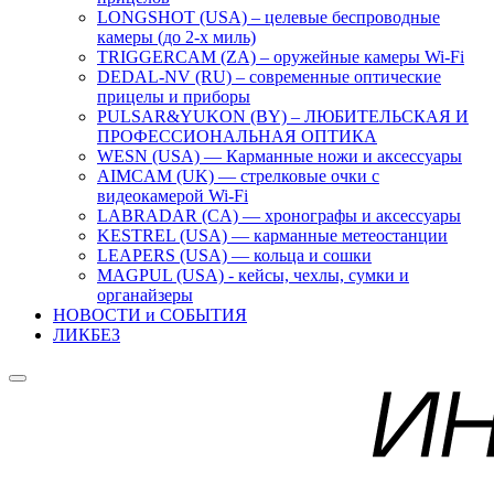
LONGSHOT (USA) – целевые беспроводные
камеры (до 2-х миль)
TRIGGERCAM (ZA) – оружейные камеры Wi-Fi
DEDAL-NV (RU) – современные оптические
прицелы и приборы
PULSAR&YUKON (BY) – ЛЮБИТЕЛЬСКАЯ И
ПРОФЕССИОНАЛЬНАЯ ОПТИКА
WESN (USA) — Карманные ножи и аксессуары
AIMCAM (UK) — стрелковые очки с
видеокамерой Wi-Fi
LABRADAR (CA) — хронографы и аксессуары
KESTREL (USA) — карманные метеостанции
LEAPERS (USA) — кольца и сошки
MAGPUL (USA) - кейсы, чехлы, сумки и
органайзеры
НОВОСТИ и СОБЫТИЯ
ЛИКБЕЗ