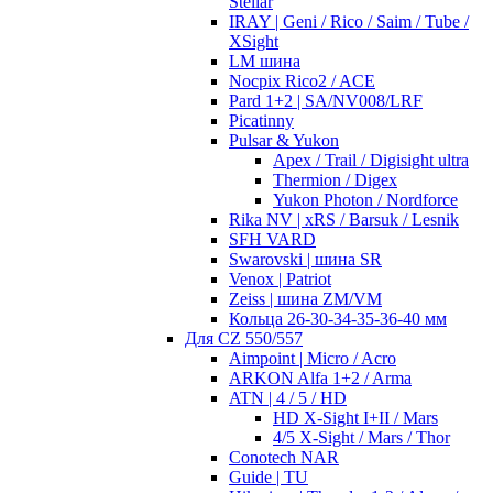
Stellar
IRAY | Geni / Rico / Saim / Tube /
XSight
LM шина
Nocpix Rico2 / ACE
Pard 1+2 | SA/NV008/LRF
Picatinny
Pulsar & Yukon
Apex / Trail / Digisight ultra
Thermion / Digex
Yukon Photon / Nordforce
Rika NV | xRS / Barsuk / Lesnik
SFH VARD
Swarovski | шина SR
Venox | Patriot
Zeiss | шина ZM/VM
Кольца 26-30-34-35-36-40 мм
Для CZ 550/557
Aimpoint | Micro / Acro
ARKON Alfa 1+2 / Arma
ATN | 4 / 5 / HD
HD X-Sight I+II / Mars
4/5 X-Sight / Mars / Thor
Conotech NAR
Guide | TU