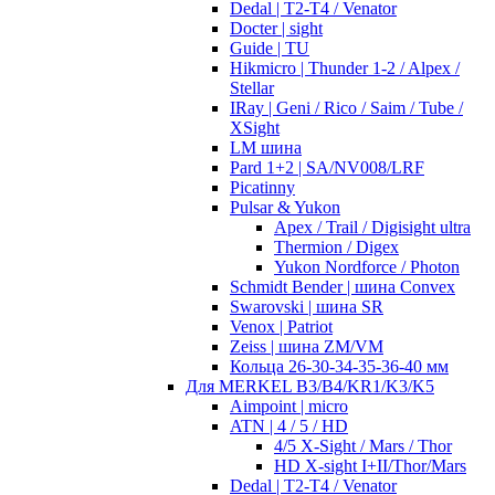
Dedal | T2-T4 / Venator
Docter | sight
Guide | TU
Hikmicro | Thunder 1-2 / Alpex /
Stellar
IRay | Geni / Rico / Saim / Tube /
XSight
LM шина
Pard 1+2 | SA/NV008/LRF
Picatinny
Pulsar & Yukon
Apex / Trail / Digisight ultra
Thermion / Digex
Yukon Nordforce / Photon
Schmidt Bender | шина Convex
Swarovski | шина SR
Venox | Patriot
Zeiss | шина ZM/VM
Кольца 26-30-34-35-36-40 мм
Для MERKEL B3/B4/KR1/K3/K5
Aimpoint | micro
ATN | 4 / 5 / HD
4/5 X-Sight / Mars / Thor
HD X-sight I+II/Thor/Mars
Dedal | T2-T4 / Venator