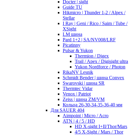
Docter | sight
Guide TU
Hikmicro | Thunder 1-2 / Alpex /
Stellar
I Ray | Geni / Rico / Saim / Tube /
XSight
LM шина
Pard 1+2 | SA/NV008/LRF
Picatinny
Pulsar & Yukon
Thermion / Digex
Trail / Apex / Digisight ultra
Yukon Nordforce / Photon
RikaNV Lesnik
Schmidt Bender | шина Convex
Swarovski | шина SR
Thermtec Vidar
Venox | Patriot
Zeiss | шина ZM/VM
Кольца 26-30-34-35-36-40 мм
Для SAUER 404
Aimpoint | Micro / Acro
ATN | 4 / 5 / HD
HD X-sight I+II/Thor/Mars
4/5 X-Sight / Mars / Thor