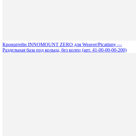
Кронштейн INNOMOUNT ZERO для Weaver/Picatinny —
Раздельная база под кольца, без колец (арт. 41-00-00-00-200)