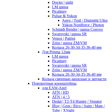
Docter | sight
LM шина
Picatinny
Pulsar & Yukon
Apex / Trail / Digisight Ultra
Yukon Nordforce / Photon
Schmidt Bender | шина Convex
Swarovski | шина SR
Venox | Patriot
Zeiss | шина ZM/VM
Кольца 26-30-34-35-36-40 мм
Для Prisma 12мм
LM шина
Picatinny
Swarovski | шина SR
Zeiss | шина ZM/VM
Кольца 26-30-34-35-36-40 мм
Кольца сменные-запасные и запчасти
Поворотные кронштейны
для EAW-Apel
ATN | HD
ATN | 4 / 5
Dedal | T2-T4 Hunter / Venator
IRay | Geni / Rico / Saim / Mate /
Tube / XSight