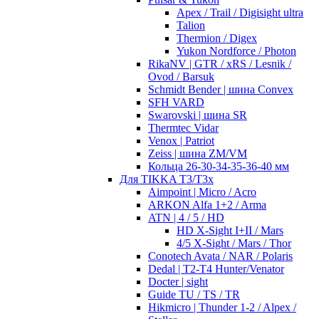
Apex / Trail / Digisight ultra
Talion
Thermion / Digex
Yukon Nordforce / Photon
RikaNV | GTR / xRS / Lesnik /
Ovod / Barsuk
Schmidt Bender | шина Convex
SFH VARD
Swarovski | шина SR
Thermtec Vidar
Venox | Patriot
Zeiss | шина ZM/VM
Кольца 26-30-34-35-36-40 мм
Для TIKKA T3/T3x
Aimpoint | Micro / Acro
ARKON Alfa 1+2 / Arma
ATN | 4 / 5 / HD
HD X-Sight I+II / Mars
4/5 X-Sight / Mars / Thor
Conotech Avata / NAR / Polaris
Dedal | T2-T4 Hunter/Venator
Docter | sight
Guide TU / TS / TR
Hikmicro | Thunder 1-2 / Alpex /