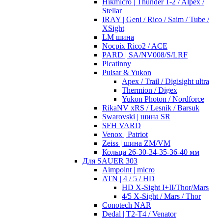
Hikmicro | Thunder 1-2 / Alpex /
Stellar
IRAY | Geni / Rico / Saim / Tube /
XSight
LM шина
Nocpix Rico2 / ACE
PARD | SA/NV008/S/LRF
Picatinny
Pulsar & Yukon
Apex / Trail / Digisight ultra
Thermion / Digex
Yukon Photon / Nordforce
RikaNV xRS / Lesnik / Barsuk
Swarovski | шина SR
SFH VARD
Venox | Patriot
Zeiss | шина ZM/VM
Кольца 26-30-34-35-36-40 мм
Для SAUER 303
Aimpoint | micro
ATN | 4 / 5 / HD
HD X-Sight I+II/Thor/Mars
4/5 X-Sight / Mars / Thor
Conotech NAR
Dedal | T2-T4 / Venator