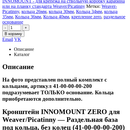
INNOMOUNT - для крепежа на ствольную коробку карабина
или на планку стандарта Weaver/Picatinny
Метки:
Weaver-
Picatinny
,
кольца 26мм
,
кольца 30мм
,
Кольца 34мм
,
кольца
35мм
,
Кольца 36мм
,
Кольца 40мм
,
крепление zero
,
раздельное
основание
-
+
В корзину
Email
VK
Описание
Каталог
Описание
На фото представлен полный комплект с
кольцами, артикул 41-00-00-00-200
подразумевает ТОЛЬКО основание. Кольца
приобретаются дополнительно.
Кронштейн INNOMOUNT ZERO для
Weaver/Picatinny — Раздельная база
под кольца, без колец (41-00-00-00-200)