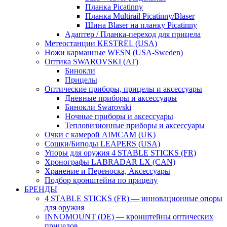
Планка Picatinny
Планка Multirail Picatinny/Blaser
Шина Blaser на планку Picatinny
Адаптер / Планка-переход для прицела
Метеостанции KESTREL (USA)
Ножи карманные WESN (USA-Sweden)
Оптика SWAROVSKI (AT)
Бинокли
Прицелы
Оптические приборы, прицелы и аксессуары
Дневные приборы и аксессуары
Бинокли Swarovski
Ночные приборы и аксессуары
Тепловизионные приборы и аксессуары
Очки с камерой AIMCAM (UK)
Сошки/Биподы LEAPERS (USA)
Упоры для оружия 4 STABLE STICKS (FR)
Хронографы LABRADAR LX (CAN)
Хранение и Переноска, Аксессуары
Подбор кронштейна по прицелу
БРЕНДЫ
4 STABLE STICKS (FR) — инновационные опоры
для оружия
INNOMOUNT (DE) — кронштейны оптических
прицелов