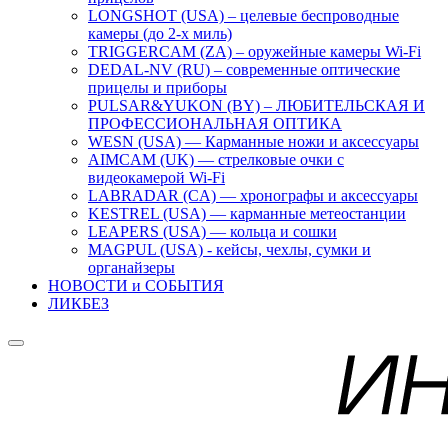
LONGSHOT (USA) – целевые беспроводные
камеры (до 2-х миль)
TRIGGERCAM (ZA) – оружейные камеры Wi-Fi
DEDAL-NV (RU) – современные оптические
прицелы и приборы
PULSAR&YUKON (BY) – ЛЮБИТЕЛЬСКАЯ И
ПРОФЕССИОНАЛЬНАЯ ОПТИКА
WESN (USA) — Карманные ножи и аксессуары
AIMCAM (UK) — стрелковые очки с
видеокамерой Wi-Fi
LABRADAR (CA) — хронографы и аксессуары
KESTREL (USA) — карманные метеостанции
LEAPERS (USA) — кольца и сошки
MAGPUL (USA) - кейсы, чехлы, сумки и
органайзеры
НОВОСТИ и СОБЫТИЯ
ЛИКБЕЗ