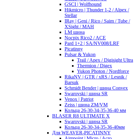
GSCI | Wolfhound
Hikmicro | Thunder 1-2 / Alpex /
Stellar
IRay | Geni / Rico / Saim / Tube /
XSight / MAH
LM шина
Nocpix Rico2 / ACE
Pard 1+2 | SA/NV008/LRF
Picatinny
Pulsar & Yukon
Trail / Apex / Digisight Ultra
Thermion / Digex
Yukon Photon / Nordforce
RikaNV | GTR / xRS / Lesnik /
Barsuk
Schmidt Bender | шина Convex
Swarovski | шина SR
Venox | Patriot
Zeiss | шина ZM/VM
Кольца 26-30-34-35-36-40 мм
BLASER R8 ULTIMATE X
Swarovski | шина SR
Кольца 26-30-34-35-36-40мм
Для WEAVER-PICATINNY
Aimpoint | Micro / Acro