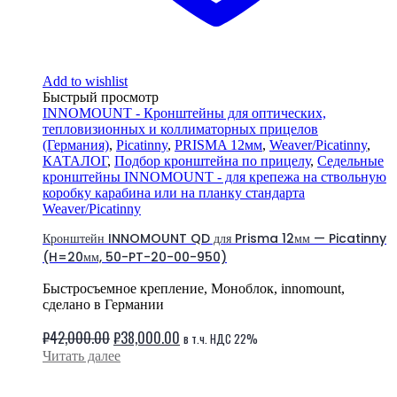
Add to wishlist
Быстрый просмотр
INNOMOUNT - Кронштейны для оптических,
тепловизионных и коллиматорных прицелов
(Германия)
,
Picatinny
,
PRISMA 12мм
,
Weaver/Picatinny
,
КАТАЛОГ
,
Подбор кронштейна по прицелу
,
Седельные
кронштейны INNOMOUNT - для крепежа на ствольную
коробку карабина или на планку стандарта
Weaver/Picatinny
Кронштейн INNOMOUNT QD для Prisma 12мм — Picatinny
(H=20мм, 50-PT-20-00-950)
Быстросъемное крепление, Моноблок, innomount,
сделано в Германии
Первоначальная
Текущая
₽
42,000.00
₽
38,000.00
в т.ч. НДС 22%
цена
цена:
Читать далее
составляла
₽38,000.00.