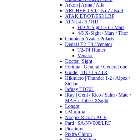
Arkon | Arma / Alfa
ARCHER TVT | tsa-7 / tsa-9
ATAK ET/OT/ES3 LRF
ATN | 4 / 5 / HD
HD X-Sight I+II / Mars
4/5 X-Sight / Mars / Thor
Conotech Avata / Polaris
Dedal | T2-T4 / Venator
T2-T4 Hunter
Venator
Docter | Sight
Fortuna | General / General one
Guide | TU / TS / TR
Hikmicro | Thunder 1-2 / Alpex /
Stellar
Infiray TD70L
IRay | Geni / Rico / Saim / Mate /
MAH / Tube / XSight
Longot
LM шина
Nocpix Rico2 / ACE
Pard | SA/NV008/LRF
Picatinny
Pixfra Chiron
Pulsar & Yukon