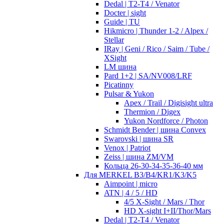
Dedal | T2-T4 / Venator
Docter | sight
Guide | TU
Hikmicro | Thunder 1-2 / Alpex /
Stellar
IRay | Geni / Rico / Saim / Tube /
XSight
LM шина
Pard 1+2 | SA/NV008/LRF
Picatinny
Pulsar & Yukon
Apex / Trail / Digisight ultra
Thermion / Digex
Yukon Nordforce / Photon
Schmidt Bender | шина Convex
Swarovski | шина SR
Venox | Patriot
Zeiss | шина ZM/VM
Кольца 26-30-34-35-36-40 мм
Для MERKEL B3/B4/KR1/K3/K5
Aimpoint | micro
ATN | 4 / 5 / HD
4/5 X-Sight / Mars / Thor
HD X-sight I+II/Thor/Mars
Dedal | T2-T4 / Venator