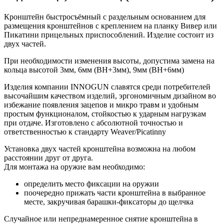
Кронштейн быстросъёмный с раздельным основанием для
размещения кронштейнов с креплением на планку Вивер или
Пикатини прицельных приспособлений. Изделие состоит из
двух частей.
При необходимости изменения высоты, допустима замена на
кольца высотой 3мм, 6мм (BH+3мм), 9мм (BH+6мм)
Изделия компании INNOGUN славятся среди потребителей
высочайшим качеством изделий, эргономичным дизайном во
избежание появления зацепов и микро травм и удобным
простым функционалом, стойкостью к ударным нагрузкам
при отдаче. Изготовлено с абсолютной точностью и
ответственностью к стандарту Weaver/Picatinny
Установка двух частей кронштейна возможна на любом
расстоянии друг от друга.
Для монтажа на оружие вам необходимо:
определить место фиксации на оружии
поочередно прижать части кронштейна в выбранное
месте, закручивая барашки-фиксаторы до щелчка
Случайное или непреднамеренное снятие кронштейна в