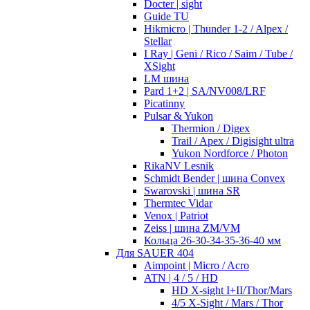
Docter | sight
Guide TU
Hikmicro | Thunder 1-2 / Alpex /
Stellar
I Ray | Geni / Rico / Saim / Tube /
XSight
LM шина
Pard 1+2 | SA/NV008/LRF
Picatinny
Pulsar & Yukon
Thermion / Digex
Trail / Apex / Digisight ultra
Yukon Nordforce / Photon
RikaNV Lesnik
Schmidt Bender | шина Convex
Swarovski | шина SR
Thermtec Vidar
Venox | Patriot
Zeiss | шина ZM/VM
Кольца 26-30-34-35-36-40 мм
Для SAUER 404
Aimpoint | Micro / Acro
ATN | 4 / 5 / HD
HD X-sight I+II/Thor/Mars
4/5 X-Sight / Mars / Thor