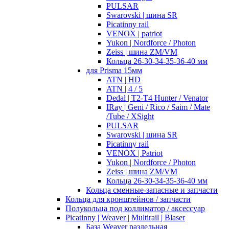
PULSAR
Swarovski | шина SR
Picatinny rail
VENOX | patriot
Yukon | Nordforce / Photon
Zeiss | шина ZM/VM
Кольца 26-30-34-35-36-40 мм
для Prisma 15мм
ATN | HD
ATN | 4 / 5
Dedal | T2-T4 Hunter / Venator
IRay | Geni / Rico / Saim / Mate
/Tube / XSight
PULSAR
Swarovski | шина SR
Picatinny rail
VENOX | Patriot
Yukon | Nordforce / Photon
Zeiss | шина ZM/VM
Кольца 26-30-34-35-36-40 мм
Кольца сменные-запасные и запчасти
Кольца для кронштейнов / запчасти
Полукольца под коллиматор / аксессуар
Picatinny | Weaver | Multirail | Blaser
База Weaver раздельная