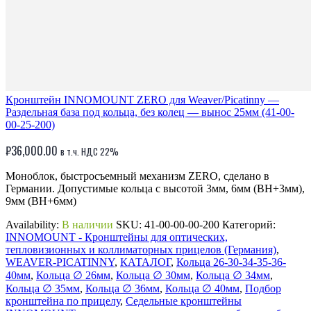
Кронштейн INNOMOUNT ZERO для Weaver/Picatinny —
Раздельная база под кольца, без колец — вынос 25мм (41-00-
00-25-200)
₽
36,000.00
в т.ч. НДС 22%
Моноблок, быстросъемный механизм ZERO, сделано в
Германии. Допустимые кольца с высотой 3мм, 6мм (BH+3мм),
9мм (BH+6мм)
Availability:
В наличии
SKU:
41-00-00-00-200
Категорий:
INNOMOUNT - Кронштейны для оптических,
тепловизионных и коллиматорных прицелов (Германия)
,
WEAVER-PICATINNY
,
КАТАЛОГ
,
Кольца 26-30-34-35-36-
40мм
,
Кольца ∅ 26мм
,
Кольца ∅ 30мм
,
Кольца ∅ 34мм
,
Кольца ∅ 35мм
,
Кольца ∅ 36мм
,
Кольца ∅ 40мм
,
Подбор
кронштейна по прицелу
,
Седельные кронштейны