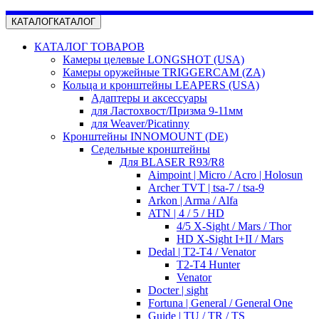
КАТАЛОГ
КАТАЛОГ
КАТАЛОГ ТОВАРОВ
Камеры целевые LONGSHOT (USA)
Камеры оружейные TRIGGERCAM (ZA)
Кольца и кронштейны LEAPERS (USA)
Адаптеры и аксессуары
для Ластохвост/Призма 9-11мм
для Weaver/Picatinny
Кронштейны INNOMOUNT (DE)
Седельные кронштейны
Для BLASER R93/R8
Aimpoint | Micro / Acro | Holosun
Archer TVT | tsa-7 / tsa-9
Arkon | Arma / Alfa
ATN | 4 / 5 / HD
4/5 X-Sight / Mars / Thor
HD X-Sight I+II / Mars
Dedal | T2-T4 / Venator
T2-T4 Hunter
Venator
Docter | sight
Fortuna | General / General One
Guide | TU / TR / TS