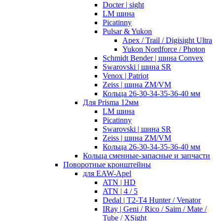
Docter | sight
LM шина
Picatinny
Pulsar & Yukon
Apex / Trail / Digisight Ultra
Yukon Nordforce / Photon
Schmidt Bender | шина Convex
Swarovski | шина SR
Venox | Patriot
Zeiss | шина ZM/VM
Кольца 26-30-34-35-36-40 мм
Для Prisma 12мм
LM шина
Picatinny
Swarovski | шина SR
Zeiss | шина ZM/VM
Кольца 26-30-34-35-36-40 мм
Кольца сменные-запасные и запчасти
Поворотные кронштейны
для EAW-Apel
ATN | HD
ATN | 4 / 5
Dedal | T2-T4 Hunter / Venator
IRay | Geni / Rico / Saim / Mate /
Tube / XSight