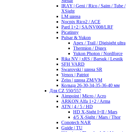
Stellar
IRAY | Geni / Rico / Saim / Tube /
XSight
LM шина
Nocpix Rico2 / ACE
Pard 1+2 | SA/NV008/LRF
Picatinny
Pulsar & Yukon
Apex / Trail / Digisight ultra
Thermion / Digex
Yukon Photon / Nordforce
Rika NV | xRS / Barsuk / Lesnik
SFH VARD
Swarovski | шина SR
Venox | Patriot
Zeiss | шина ZM/VM
Кольца 26-30-34-35-36-40 мм
Для CZ 550/557
Aimpoint | Micro / Acro
ARKON Alfa 1+2 / Arma
ATN | 4 / 5 / HD
HD X-Sight I+II / Mars
4/5 X-Sight / Mars / Thor
Conotech NAR
Guide | TU