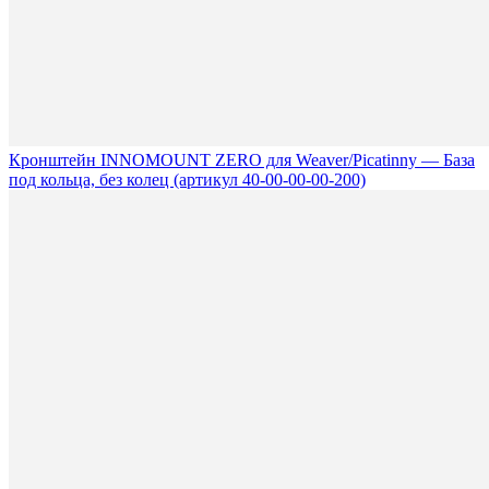
Кронштейн INNOMOUNT ZERO для Weaver/Picatinny — База
под кольца, без колец (артикул 40-00-00-00-200)