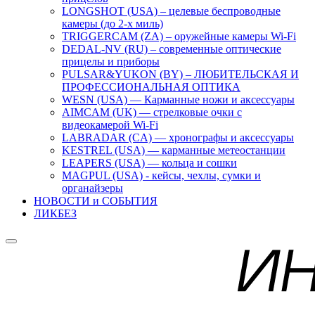
LONGSHOT (USA) – целевые беспроводные
камеры (до 2-х миль)
TRIGGERCAM (ZA) – оружейные камеры Wi-Fi
DEDAL-NV (RU) – современные оптические
прицелы и приборы
PULSAR&YUKON (BY) – ЛЮБИТЕЛЬСКАЯ И
ПРОФЕССИОНАЛЬНАЯ ОПТИКА
WESN (USA) — Карманные ножи и аксессуары
AIMCAM (UK) — стрелковые очки с
видеокамерой Wi-Fi
LABRADAR (CA) — хронографы и аксессуары
KESTREL (USA) — карманные метеостанции
LEAPERS (USA) — кольца и сошки
MAGPUL (USA) - кейсы, чехлы, сумки и
органайзеры
НОВОСТИ и СОБЫТИЯ
ЛИКБЕЗ