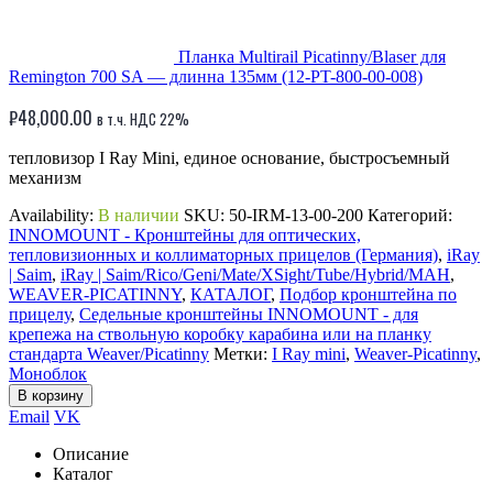
Планка Multirail Picatinny/Blaser для
Remington 700 SA — длинна 135мм (12-PT-800-00-008)
₽
48,000.00
в т.ч. НДС 22%
тепловизор I Ray Mini, единое основание, быстросъемный
механизм
Availability:
В наличии
SKU:
50-IRM-13-00-200
Категорий:
INNOMOUNT - Кронштейны для оптических,
тепловизионных и коллиматорных прицелов (Германия)
,
iRay
| Saim
,
iRay | Saim/Rico/Geni/Mate/XSight/Tube/Hybrid/MAH
,
WEAVER-PICATINNY
,
КАТАЛОГ
,
Подбор кронштейна по
прицелу
,
Седельные кронштейны INNOMOUNT - для
крепежа на ствольную коробку карабина или на планку
стандарта Weaver/Picatinny
Метки:
I Ray mini
,
Weaver-Picatinny
,
Моноблок
В корзину
Email
VK
Описание
Каталог