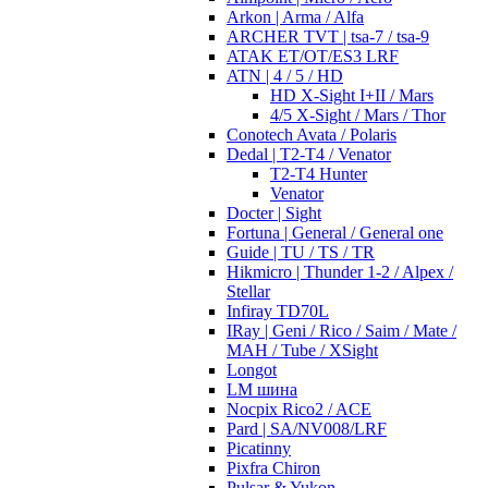
Arkon | Arma / Alfa
ARCHER TVT | tsa-7 / tsa-9
ATAK ET/OT/ES3 LRF
ATN | 4 / 5 / HD
HD X-Sight I+II / Mars
4/5 X-Sight / Mars / Thor
Conotech Avata / Polaris
Dedal | T2-T4 / Venator
T2-T4 Hunter
Venator
Docter | Sight
Fortuna | General / General one
Guide | TU / TS / TR
Hikmicro | Thunder 1-2 / Alpex /
Stellar
Infiray TD70L
IRay | Geni / Rico / Saim / Mate /
MAH / Tube / XSight
Longot
LM шина
Nocpix Rico2 / ACE
Pard | SA/NV008/LRF
Picatinny
Pixfra Chiron
Pulsar & Yukon