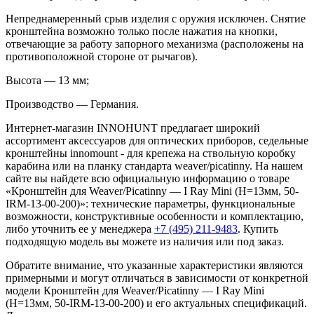
Непреднамеренный срыв изделия с оружия исключен. Снятие
кронштейна возможно только после нажатия на кнопки,
отвечающие за работу запорного механизма (расположены на
противоположной стороне от рычагов).
Высота — 13 мм;
Производство — Германия.
Интернет-магазин INNOHUNT предлагает широкий
ассортимент аксессуаров для оптических приборов, седельные
кронштейны innomount - для крепежа на ствольную коробку
карабина или на планку стандарта weaver/picatinny. На нашем
сайте вы найдете всю официальную информацию о товаре
«Кронштейн для Weaver/Picatinny — I Ray Mini (H=13мм, 50-
IRM-13-00-200)»: технические параметры, функциональные
возможности, конструктивные особенности и комплектацию,
либо уточнить ее у менеджера
+7 (495) 211-9483
. Купить
подходящую модель вы можете из наличия или под заказ.
Обратите внимание, что указанные характеристики являются
примерными и могут отличаться в зависимости от конкретной
модели Кронштейн для Weaver/Picatinny — I Ray Mini
(H=13мм, 50-IRM-13-00-200) и его актуальных спецификаций.