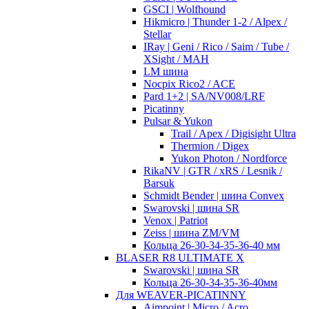
GSCI | Wolfhound
Hikmicro | Thunder 1-2 / Alpex /
Stellar
IRay | Geni / Rico / Saim / Tube /
XSight / MAH
LM шина
Nocpix Rico2 / ACE
Pard 1+2 | SA/NV008/LRF
Picatinny
Pulsar & Yukon
Trail / Apex / Digisight Ultra
Thermion / Digex
Yukon Photon / Nordforce
RikaNV | GTR / xRS / Lesnik /
Barsuk
Schmidt Bender | шина Convex
Swarovski | шина SR
Venox | Patriot
Zeiss | шина ZM/VM
Кольца 26-30-34-35-36-40 мм
BLASER R8 ULTIMATE X
Swarovski | шина SR
Кольца 26-30-34-35-36-40мм
Для WEAVER-PICATINNY
Aimpoint | Micro / Acro