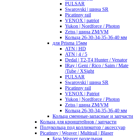
PULSAR
Swarovski | шина SR
Picatinny rail
VENOX | patriot
Yukon | Nordforce / Photon
Zeiss | шина ZM/VM
Кольца 26-30-34-35-36-40 мм
для Prisma 15мм
ATN | HD
ATN | 4 / 5
Dedal | T2-T4 Hunter / Venator
IRay | Geni / Rico / Saim / Mate
/Tube / XSight
PULSAR
Swarovski | шина SR
Picatinny rail
VENOX | Patriot
Yukon | Nordforce / Photon
Zeiss | шина ZM/VM
Кольца 26-30-34-35-36-40 мм
Кольца сменные-запасные и запчасти
Кольца для кронштейнов / запчасти
Полукольца под коллиматор / аксессуар
Picatinny | Weaver | Multirail | Blaser
База Weaver раздельная