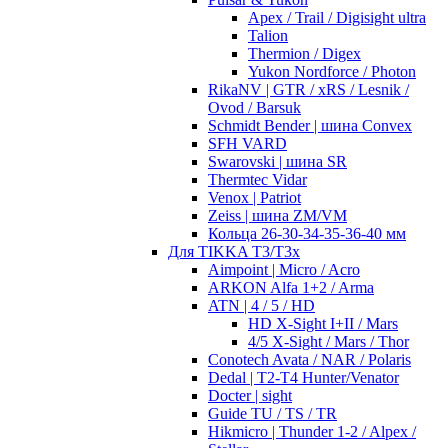
Apex / Trail / Digisight ultra
Talion
Thermion / Digex
Yukon Nordforce / Photon
RikaNV | GTR / xRS / Lesnik /
Ovod / Barsuk
Schmidt Bender | шина Convex
SFH VARD
Swarovski | шина SR
Thermtec Vidar
Venox | Patriot
Zeiss | шина ZM/VM
Кольца 26-30-34-35-36-40 мм
Для TIKKA T3/T3x
Aimpoint | Micro / Acro
ARKON Alfa 1+2 / Arma
ATN | 4 / 5 / HD
HD X-Sight I+II / Mars
4/5 X-Sight / Mars / Thor
Conotech Avata / NAR / Polaris
Dedal | T2-T4 Hunter/Venator
Docter | sight
Guide TU / TS / TR
Hikmicro | Thunder 1-2 / Alpex /