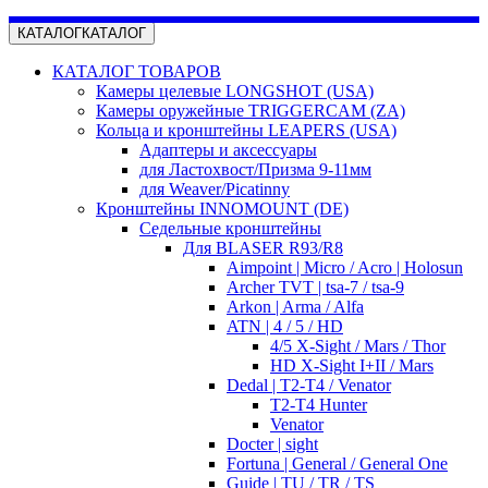
КАТАЛОГ
КАТАЛОГ
КАТАЛОГ ТОВАРОВ
Камеры целевые LONGSHOT (USA)
Камеры оружейные TRIGGERCAM (ZA)
Кольца и кронштейны LEAPERS (USA)
Адаптеры и аксессуары
для Ластохвост/Призма 9-11мм
для Weaver/Picatinny
Кронштейны INNOMOUNT (DE)
Седельные кронштейны
Для BLASER R93/R8
Aimpoint | Micro / Acro | Holosun
Archer TVT | tsa-7 / tsa-9
Arkon | Arma / Alfa
ATN | 4 / 5 / HD
4/5 X-Sight / Mars / Thor
HD X-Sight I+II / Mars
Dedal | T2-T4 / Venator
T2-T4 Hunter
Venator
Docter | sight
Fortuna | General / General One
Guide | TU / TR / TS