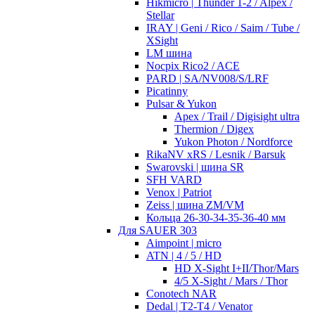
Hikmicro | Thunder 1-2 / Alpex /
Stellar
IRAY | Geni / Rico / Saim / Tube /
XSight
LM шина
Nocpix Rico2 / ACE
PARD | SA/NV008/S/LRF
Picatinny
Pulsar & Yukon
Apex / Trail / Digisight ultra
Thermion / Digex
Yukon Photon / Nordforce
RikaNV xRS / Lesnik / Barsuk
Swarovski | шина SR
SFH VARD
Venox | Patriot
Zeiss | шина ZM/VM
Кольца 26-30-34-35-36-40 мм
Для SAUER 303
Aimpoint | micro
ATN | 4 / 5 / HD
HD X-Sight I+II/Thor/Mars
4/5 X-Sight / Mars / Thor
Conotech NAR
Dedal | T2-T4 / Venator