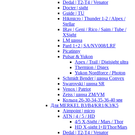
Dedal | T2-T4 / Venator
Docter | sight
Guide | TU
Hikmicro | Thunder 1-2 / Alpex /
Stellar
IRay | Geni / Rico / Saim / Tube /
XSight
LM шина
Pard 1+2 | SA/NV008/LRF
Picatinny
Pulsar & Yukon
Apex / Trail / Digisight ultra
Thermion / Digex
Yukon Nordforce / Photon
Schmidt Bender | шина Convex
Swarovski | шина SR
Venox | Patriot
Zeiss | шина ZM/VM
Кольца 26-30-34-35-36-40 мм
Для MERKEL B3/B4/KR1/K3/K5
Aimpoint | micro
ATN | 4 / 5 / HD
4/5 X-Sight / Mars / Thor
HD X-sight I+II/Thor/Mars
Dedal | T2-T4 / Venator