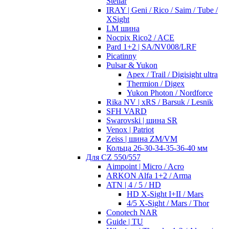
Stellar
IRAY | Geni / Rico / Saim / Tube /
XSight
LM шина
Nocpix Rico2 / ACE
Pard 1+2 | SA/NV008/LRF
Picatinny
Pulsar & Yukon
Apex / Trail / Digisight ultra
Thermion / Digex
Yukon Photon / Nordforce
Rika NV | xRS / Barsuk / Lesnik
SFH VARD
Swarovski | шина SR
Venox | Patriot
Zeiss | шина ZM/VM
Кольца 26-30-34-35-36-40 мм
Для CZ 550/557
Aimpoint | Micro / Acro
ARKON Alfa 1+2 / Arma
ATN | 4 / 5 / HD
HD X-Sight I+II / Mars
4/5 X-Sight / Mars / Thor
Conotech NAR
Guide | TU