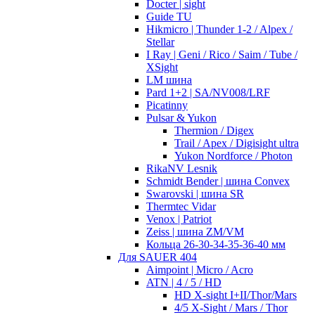
Docter | sight
Guide TU
Hikmicro | Thunder 1-2 / Alpex /
Stellar
I Ray | Geni / Rico / Saim / Tube /
XSight
LM шина
Pard 1+2 | SA/NV008/LRF
Picatinny
Pulsar & Yukon
Thermion / Digex
Trail / Apex / Digisight ultra
Yukon Nordforce / Photon
RikaNV Lesnik
Schmidt Bender | шина Convex
Swarovski | шина SR
Thermtec Vidar
Venox | Patriot
Zeiss | шина ZM/VM
Кольца 26-30-34-35-36-40 мм
Для SAUER 404
Aimpoint | Micro / Acro
ATN | 4 / 5 / HD
HD X-sight I+II/Thor/Mars
4/5 X-Sight / Mars / Thor