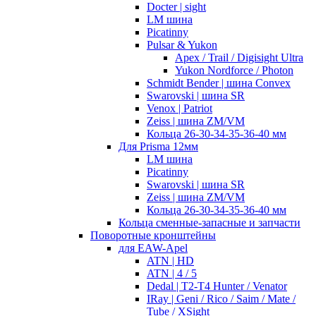
Docter | sight
LM шина
Picatinny
Pulsar & Yukon
Apex / Trail / Digisight Ultra
Yukon Nordforce / Photon
Schmidt Bender | шина Convex
Swarovski | шина SR
Venox | Patriot
Zeiss | шина ZM/VM
Кольца 26-30-34-35-36-40 мм
Для Prisma 12мм
LM шина
Picatinny
Swarovski | шина SR
Zeiss | шина ZM/VM
Кольца 26-30-34-35-36-40 мм
Кольца сменные-запасные и запчасти
Поворотные кронштейны
для EAW-Apel
ATN | HD
ATN | 4 / 5
Dedal | T2-T4 Hunter / Venator
IRay | Geni / Rico / Saim / Mate /
Tube / XSight