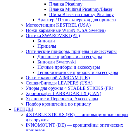
Планка Picatinny
Планка Multirail Picatinny/Blaser
Шина Blaser на планку Picatinny
Адаптер / Планка-переход для прицела
Метеостанции KESTREL (USA)
Ножи карманные WESN (USA-Sweden)
Оптика SWAROVSKI (AT)
Бинокли
Прицелы
Оптические приборы, прицелы и аксессуары
Дневные приборы и аксессуары
Бинокли Swarovski
Ночные приборы и аксессуары
Тепловизионные приборы и аксессуары
Очки с камерой AIMCAM (UK)
Сошки/Биподы LEAPERS (USA)
Упоры для оружия 4 STABLE STICKS (FR)
Хронографы LABRADAR LX (CAN)
Хранение и Переноска, Аксессуары
Подбор кронштейна по прицелу
БРЕНДЫ
4 STABLE STICKS (FR) — инновационные опоры
для оружия
INNOMOUNT (DE) — кронштейны оптических
прицелов