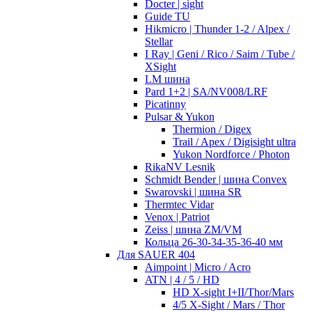
Docter | sight
Guide TU
Hikmicro | Thunder 1-2 / Alpex /
Stellar
I Ray | Geni / Rico / Saim / Tube /
XSight
LM шина
Pard 1+2 | SA/NV008/LRF
Picatinny
Pulsar & Yukon
Thermion / Digex
Trail / Apex / Digisight ultra
Yukon Nordforce / Photon
RikaNV Lesnik
Schmidt Bender | шина Convex
Swarovski | шина SR
Thermtec Vidar
Venox | Patriot
Zeiss | шина ZM/VM
Кольца 26-30-34-35-36-40 мм
Для SAUER 404
Aimpoint | Micro / Acro
ATN | 4 / 5 / HD
HD X-sight I+II/Thor/Mars
4/5 X-Sight / Mars / Thor