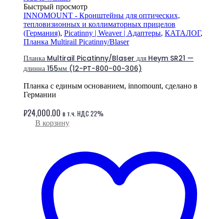
Быстрый просмотр
INNOMOUNT - Кронштейны для оптических,
тепловизионных и коллиматорных прицелов
(Германия)
,
Picatinny | Weaver | Адаптеры
,
КАТАЛОГ
,
Планка Multirail Picatinny/Blaser
Планка Multirail Picatinny/Blaser для Heym SR21 —
длинна 155мм (12-PT-800-00-306)
Планка с единым основанием, innomount, сделано в
Германии
₽
24,000.00
в т.ч. НДС 22%
В корзину