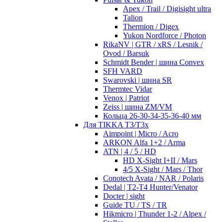
Apex / Trail / Digisight ultra
Talion
Thermion / Digex
Yukon Nordforce / Photon
RikaNV | GTR / xRS / Lesnik /
Ovod / Barsuk
Schmidt Bender | шина Convex
SFH VARD
Swarovski | шина SR
Thermtec Vidar
Venox | Patriot
Zeiss | шина ZM/VM
Кольца 26-30-34-35-36-40 мм
Для TIKKA T3/T3x
Aimpoint | Micro / Acro
ARKON Alfa 1+2 / Arma
ATN | 4 / 5 / HD
HD X-Sight I+II / Mars
4/5 X-Sight / Mars / Thor
Conotech Avata / NAR / Polaris
Dedal | T2-T4 Hunter/Venator
Docter | sight
Guide TU / TS / TR
Hikmicro | Thunder 1-2 / Alpex /