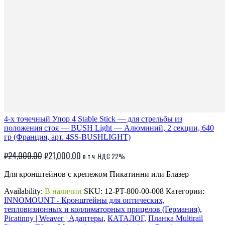
4-х точечный Упор 4 Stable Stick — для стрельбы из
положения стоя — BUSH Light — Алюминий, 2 секции, 640
гр (Франция, арт. 4SS-BUSHLIGHT)
Первоначальная
Текущая
₽
24,000.00
₽
21,000.00
в т.ч. НДС 22%
цена
цена:
Для кронштейнов c крепежом Пикатинни или Блазер
составляла
₽21,000.00.
₽24,000.00.
Availability:
В наличии
SKU:
12-PT-800-00-008
Категории:
INNOMOUNT - Кронштейны для оптических,
тепловизионных и коллиматорных прицелов (Германия)
,
Picatinny | Weaver | Адаптеры
,
КАТАЛОГ
,
Планка Multirail