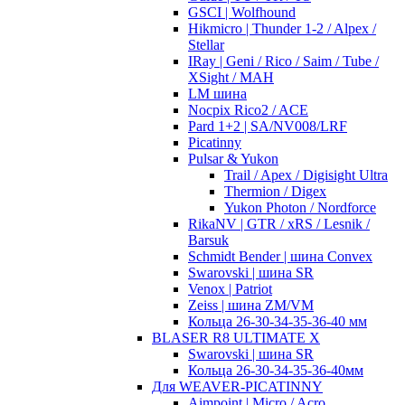
GSCI | Wolfhound
Hikmicro | Thunder 1-2 / Alpex /
Stellar
IRay | Geni / Rico / Saim / Tube /
XSight / MAH
LM шина
Nocpix Rico2 / ACE
Pard 1+2 | SA/NV008/LRF
Picatinny
Pulsar & Yukon
Trail / Apex / Digisight Ultra
Thermion / Digex
Yukon Photon / Nordforce
RikaNV | GTR / xRS / Lesnik /
Barsuk
Schmidt Bender | шина Convex
Swarovski | шина SR
Venox | Patriot
Zeiss | шина ZM/VM
Кольца 26-30-34-35-36-40 мм
BLASER R8 ULTIMATE X
Swarovski | шина SR
Кольца 26-30-34-35-36-40мм
Для WEAVER-PICATINNY
Aimpoint | Micro / Acro