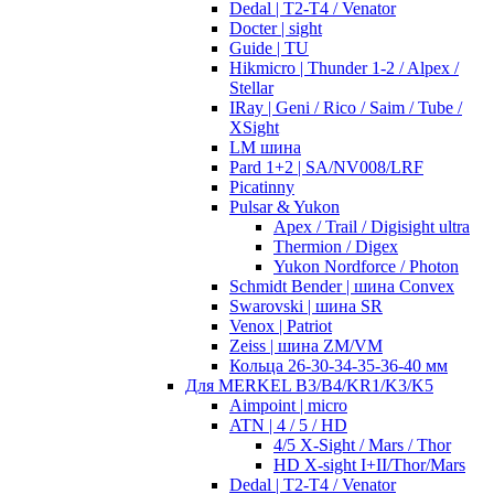
Dedal | T2-T4 / Venator
Docter | sight
Guide | TU
Hikmicro | Thunder 1-2 / Alpex /
Stellar
IRay | Geni / Rico / Saim / Tube /
XSight
LM шина
Pard 1+2 | SA/NV008/LRF
Picatinny
Pulsar & Yukon
Apex / Trail / Digisight ultra
Thermion / Digex
Yukon Nordforce / Photon
Schmidt Bender | шина Convex
Swarovski | шина SR
Venox | Patriot
Zeiss | шина ZM/VM
Кольца 26-30-34-35-36-40 мм
Для MERKEL B3/B4/KR1/K3/K5
Aimpoint | micro
ATN | 4 / 5 / HD
4/5 X-Sight / Mars / Thor
HD X-sight I+II/Thor/Mars
Dedal | T2-T4 / Venator