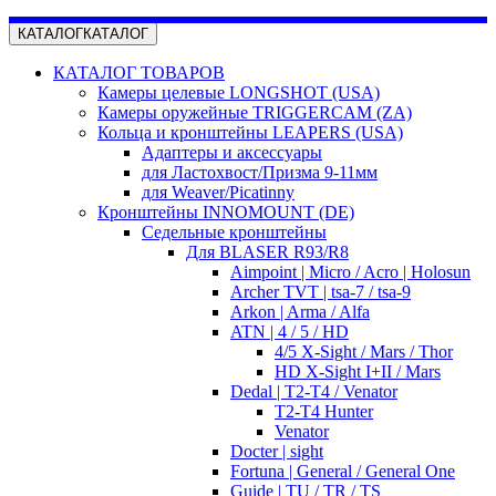
КАТАЛОГ
КАТАЛОГ
КАТАЛОГ ТОВАРОВ
Камеры целевые LONGSHOT (USA)
Камеры оружейные TRIGGERCAM (ZA)
Кольца и кронштейны LEAPERS (USA)
Адаптеры и аксессуары
для Ластохвост/Призма 9-11мм
для Weaver/Picatinny
Кронштейны INNOMOUNT (DE)
Седельные кронштейны
Для BLASER R93/R8
Aimpoint | Micro / Acro | Holosun
Archer TVT | tsa-7 / tsa-9
Arkon | Arma / Alfa
ATN | 4 / 5 / HD
4/5 X-Sight / Mars / Thor
HD X-Sight I+II / Mars
Dedal | T2-T4 / Venator
T2-T4 Hunter
Venator
Docter | sight
Fortuna | General / General One
Guide | TU / TR / TS