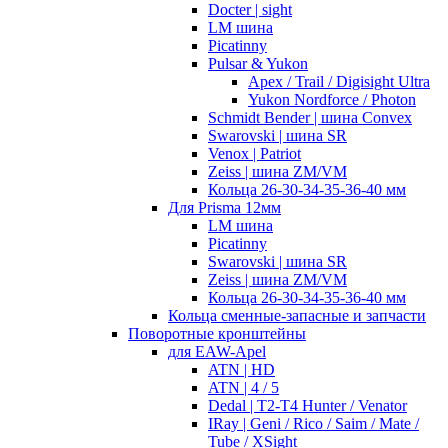
Docter | sight
LM шина
Picatinny
Pulsar & Yukon
Apex / Trail / Digisight Ultra
Yukon Nordforce / Photon
Schmidt Bender | шина Convex
Swarovski | шина SR
Venox | Patriot
Zeiss | шина ZM/VM
Кольца 26-30-34-35-36-40 мм
Для Prisma 12мм
LM шина
Picatinny
Swarovski | шина SR
Zeiss | шина ZM/VM
Кольца 26-30-34-35-36-40 мм
Кольца сменные-запасные и запчасти
Поворотные кронштейны
для EAW-Apel
ATN | HD
ATN | 4 / 5
Dedal | T2-T4 Hunter / Venator
IRay | Geni / Rico / Saim / Mate /
Tube / XSight