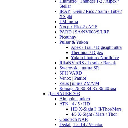
Hikmicro | Thunder 1-2 / Alpex /
Stellar
IRAY | Geni / Rico / Saim / Tube /
XSight
LM шина
Nocpix Rico2 / ACE
PARD | SA/NV008/S/LRF
Picatinny
Pulsar & Yukon
Apex / Trail / Digisight ultra
Thermion / Digex
Yukon Photon / Nordforce
RikaNV xRS / Lesnik / Barsuk
Swarovski | шина SR
SFH VARD
Venox | Patriot
Zeiss | шина ZM/VM
Кольца 26-30-34-35-36-40 мм
Для SAUER 303
Aimpoint | micro
ATN | 4 / 5 / HD
HD X-Sight I+II/Thor/Mars
4/5 X-Sight / Mars / Thor
Conotech NAR
Dedal | T2-T4 / Venator