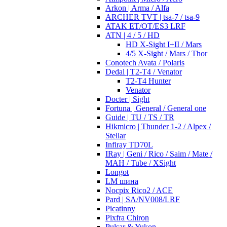
Arkon | Arma / Alfa
ARCHER TVT | tsa-7 / tsa-9
ATAK ET/OT/ES3 LRF
ATN | 4 / 5 / HD
HD X-Sight I+II / Mars
4/5 X-Sight / Mars / Thor
Conotech Avata / Polaris
Dedal | T2-T4 / Venator
T2-T4 Hunter
Venator
Docter | Sight
Fortuna | General / General one
Guide | TU / TS / TR
Hikmicro | Thunder 1-2 / Alpex /
Stellar
Infiray TD70L
IRay | Geni / Rico / Saim / Mate /
MAH / Tube / XSight
Longot
LM шина
Nocpix Rico2 / ACE
Pard | SA/NV008/LRF
Picatinny
Pixfra Chiron
Pulsar & Yukon