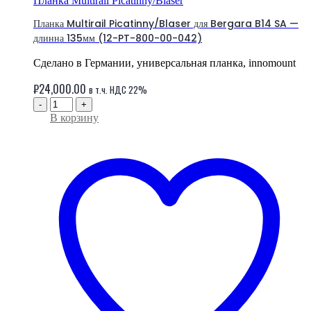
Планка Multirail Picatinny/Blaser
Планка Multirail Picatinny/Blaser для Bergara B14 SA —
длинна 135мм (12-PT-800-00-042)
Сделано в Германии, универсальная планка, innomount
₽
24,000.00
в т.ч. НДС 22%
-
+
В корзину