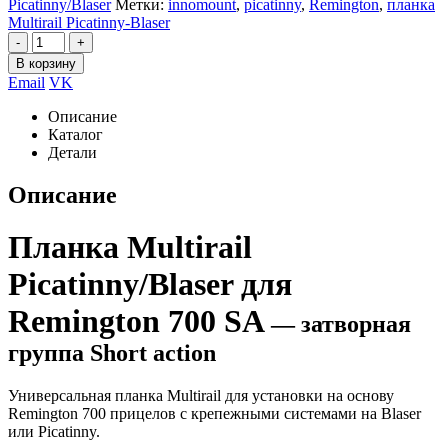
Picatinny/Blaser
Метки:
innomount
,
picatinny
,
Remington
,
планка
Multirail Picatinny-Blaser
-
+
В корзину
Email
VK
Описание
Каталог
Детали
Описание
Планка Multirail
Picatinny/Blaser для
Remington 700 SA
— затворная
группа S
hort action
Универсальная планка Multirail для установки на основу
Remington 700 прицелов с крепежными системами на Blaser
или Picatinny.