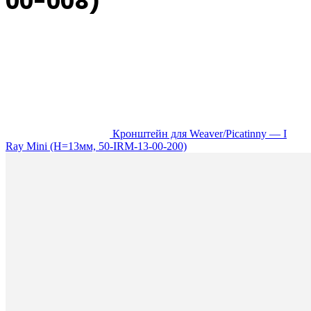
00-008)
Кронштейн для Weaver/Picatinny — I
Ray Mini (H=13мм, 50-IRM-13-00-200)