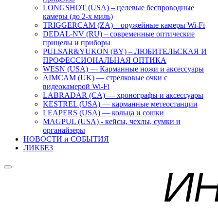
LONGSHOT (USA) – целевые беспроводные
камеры (до 2-х миль)
TRIGGERCAM (ZA) – оружейные камеры Wi-Fi
DEDAL-NV (RU) – современные оптические
прицелы и приборы
PULSAR&YUKON (BY) – ЛЮБИТЕЛЬСКАЯ И
ПРОФЕССИОНАЛЬНАЯ ОПТИКА
WESN (USA) — Карманные ножи и аксессуары
AIMCAM (UK) — стрелковые очки с
видеокамерой Wi-Fi
LABRADAR (CA) — хронографы и аксессуары
KESTREL (USA) — карманные метеостанции
LEAPERS (USA) — кольца и сошки
MAGPUL (USA) - кейсы, чехлы, сумки и
органайзеры
НОВОСТИ и СОБЫТИЯ
ЛИКБЕЗ