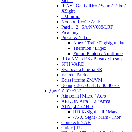
Stellar
IRAY | Geni / Rico / Saim / Tube /
XSight
LM шина
Nocpix Rico2 / ACE
Pard 1+2 | SA/NV008/LRF
Picatinny
Pulsar & Yukon
Apex / Trail / Digisight ultra
Thermion / Digex
Yukon Photon / Nordforce
Rika NV | xRS / Barsuk / Lesnik
SFH VARD
Swarovski | шина SR
Venox | Patriot
Zeiss | шина ZM/VM
Кольца 26-30-34-35-36-40 мм
Для CZ 550/557
Aimpoint | Micro / Acro
ARKON Alfa 1+2 / Arma
ATN | 4 / 5 / HD
HD X-Sight I+II / Mars
4/5 X-Sight / Mars / Thor
Conotech NAR
Guide | TU