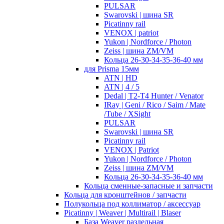
PULSAR
Swarovski | шина SR
Picatinny rail
VENOX | patriot
Yukon | Nordforce / Photon
Zeiss | шина ZM/VM
Кольца 26-30-34-35-36-40 мм
для Prisma 15мм
ATN | HD
ATN | 4 / 5
Dedal | T2-T4 Hunter / Venator
IRay | Geni / Rico / Saim / Mate
/Tube / XSight
PULSAR
Swarovski | шина SR
Picatinny rail
VENOX | Patriot
Yukon | Nordforce / Photon
Zeiss | шина ZM/VM
Кольца 26-30-34-35-36-40 мм
Кольца сменные-запасные и запчасти
Кольца для кронштейнов / запчасти
Полукольца под коллиматор / аксессуар
Picatinny | Weaver | Multirail | Blaser
База Weaver раздельная