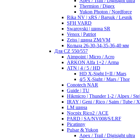
Apex / Trail / Digisight ultra
Thermion / Digex
Yukon Photon / Nordforce
Rika NV | xRS / Barsuk / Lesnik
SFH VARD
Swarovski | шина SR
Venox | Patriot
Zeiss | шина ZM/VM
Кольца 26-30-34-35-36-40 мм
Для CZ 550/557
Aimpoint | Micro / Acro
ARKON Alfa 1+2 / Arma
ATN | 4 / 5 / HD
HD X-Sight I+II / Mars
4/5 X-Sight / Mars / Thor
Conotech NAR
Guide | TU
Hikmicro | Thunder 1-2 / Alpex / Stel
IRAY | Geni / Rico / Saim / Tube / 
LM шина
Nocpix Rico2 / ACE
PARD | SA/NV008/S/LRF
Picatinny
Pulsar & Yukon
Apex / Trail / Digisight ultra