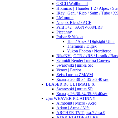
GSCI | Wolfhound
Hikmicro | Thunder 1-2 / Alpex / Stel
IRay | Geni / Rico / Saim / Tube / 
LM шина
Nocpix Rico2 / ACE
Pard 1+2 | SA/NV008/LRF
Picatinny
Pulsar & Yukon
Trail / Apex / Digisight Ultra
Thermion / Digex
Yukon Photon / Nordforce
RikaNV | GTR / xRS / Lesnik / Bar
Schmidt Bender | шина Convex
Swarovski | шина SR
Venox | Patriot
Zeiss | шина ZM/VM
Кольца 26-30-34-35-36-40 мм
BLASER R8 ULTIMATE X
Swarovski | шина SR
Кольца 26-30-34-35-36-40мм
Для WEAVER-PICATINNY
Aimpoint | Micro / Acro
Arkon | Arma / Alfa
ARCHER TVT | tsa-7 / tsa-9
ATAK ET/OT/ES3 LRF