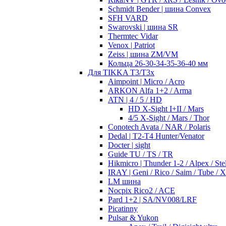
Schmidt Bender | шина Convex
SFH VARD
Swarovski | шина SR
Thermtec Vidar
Venox | Patriot
Zeiss | шина ZM/VM
Кольца 26-30-34-35-36-40 мм
Для TIKKA T3/T3x
Aimpoint | Micro / Acro
ARKON Alfa 1+2 / Arma
ATN | 4 / 5 / HD
HD X-Sight I+II / Mars
4/5 X-Sight / Mars / Thor
Conotech Avata / NAR / Polaris
Dedal | T2-T4 Hunter/Venator
Docter | sight
Guide TU / TS / TR
Hikmicro | Thunder 1-2 / Alpex / Stel
IRAY | Geni / Rico / Saim / Tube / 
LM шина
Nocpix Rico2 / ACE
Pard 1+2 | SA/NV008/LRF
Picatinny
Pulsar & Yukon