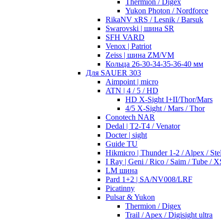
Thermion / Digex
Yukon Photon / Nordforce
RikaNV xRS / Lesnik / Barsuk
Swarovski | шина SR
SFH VARD
Venox | Patriot
Zeiss | шина ZM/VM
Кольца 26-30-34-35-36-40 мм
Для SAUER 303
Aimpoint | micro
ATN | 4 / 5 / HD
HD X-Sight I+II/Thor/Mars
4/5 X-Sight / Mars / Thor
Conotech NAR
Dedal | T2-T4 / Venator
Docter | sight
Guide TU
Hikmicro | Thunder 1-2 / Alpex / Stel
I Ray | Geni / Rico / Saim / Tube / X
LM шина
Pard 1+2 | SA/NV008/LRF
Picatinny
Pulsar & Yukon
Thermion / Digex
Trail / Apex / Digisight ultra