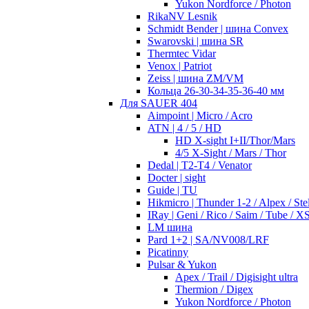
Yukon Nordforce / Photon
RikaNV Lesnik
Schmidt Bender | шина Convex
Swarovski | шина SR
Thermtec Vidar
Venox | Patriot
Zeiss | шина ZM/VM
Кольца 26-30-34-35-36-40 мм
Для SAUER 404
Aimpoint | Micro / Acro
ATN | 4 / 5 / HD
HD X-sight I+II/Thor/Mars
4/5 X-Sight / Mars / Thor
Dedal | T2-T4 / Venator
Docter | sight
Guide | TU
Hikmicro | Thunder 1-2 / Alpex / Stel
IRay | Geni / Rico / Saim / Tube / X
LM шина
Pard 1+2 | SA/NV008/LRF
Picatinny
Pulsar & Yukon
Apex / Trail / Digisight ultra
Thermion / Digex
Yukon Nordforce / Photon