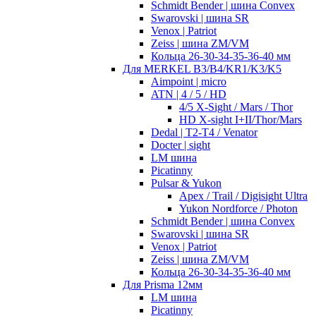
Schmidt Bender | шина Convex
Swarovski | шина SR
Venox | Patriot
Zeiss | шина ZM/VM
Кольца 26-30-34-35-36-40 мм
Для MERKEL B3/B4/KR1/K3/K5
Aimpoint | micro
ATN | 4 / 5 / HD
4/5 X-Sight / Mars / Thor
HD X-sight I+II/Thor/Mars
Dedal | T2-T4 / Venator
Docter | sight
LM шина
Picatinny
Pulsar & Yukon
Apex / Trail / Digisight Ultra
Yukon Nordforce / Photon
Schmidt Bender | шина Convex
Swarovski | шина SR
Venox | Patriot
Zeiss | шина ZM/VM
Кольца 26-30-34-35-36-40 мм
Для Prisma 12мм
LM шина
Picatinny