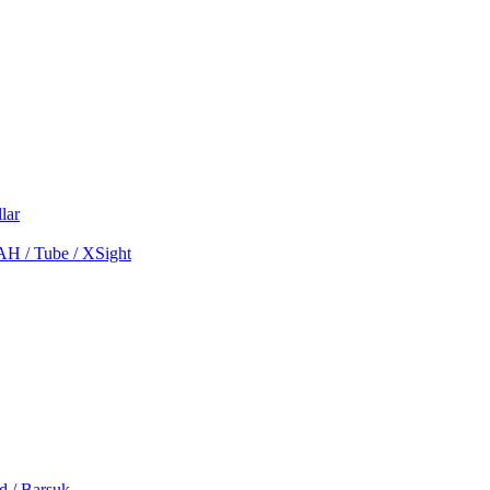
lar
MAH / Tube / XSight
d / Barsuk