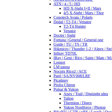
ATN | 4 / 5 / HD
HD X-Sight I+II / Mars
4/5 X-Sight / Mars / Thor
Conotech Avata / Polaris
Dedal | T2-T4 / Venator
T2-T4 Hunter
Venator
Docter | Sight
Fortuna | General / General one
Guide | TU / TS / TR
Hikmicro | Thunder 1-2 / Alpex / Stel
Infiray TD70L
IRay | Geni / Rico / Saim / Mate / 
Longot
LM шина
Nocpix Rico2 / ACE
Pard | SA/NV008/LRF
Picatinny
Pixfra Chiron
Pulsar & Yukon
Apex / Trail / Digisight ultra
Talion
Thermion / Digex
Yukon Nordforce / Photon
RikaNV | GTR / xRS / Lesnik / Ovo