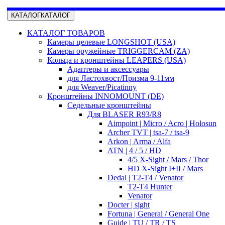
КАТАЛОГ
КАТАЛОГ
КАТАЛОГ ТОВАРОВ
Камеры целевые LONGSHOT (USA)
Камеры оружейные TRIGGERCAM (ZA)
Кольца и кронштейны LEAPERS (USA)
Адаптеры и аксессуары
для Ластохвост/Призма 9-11мм
для Weaver/Picatinny
Кронштейны INNOMOUNT (DE)
Седельные кронштейны
Для BLASER R93/R8
Aimpoint | Micro / Acro | Holosun
Archer TVT | tsa-7 / tsa-9
Arkon | Arma / Alfa
ATN | 4 / 5 / HD
4/5 X-Sight / Mars / Thor
HD X-Sight I+II / Mars
Dedal | T2-T4 / Venator
T2-T4 Hunter
Venator
Docter | sight
Fortuna | General / General One
Guide | TU / TR / TS