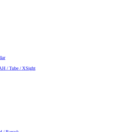
lar
MAH / Tube / XSight
d / Barsuk