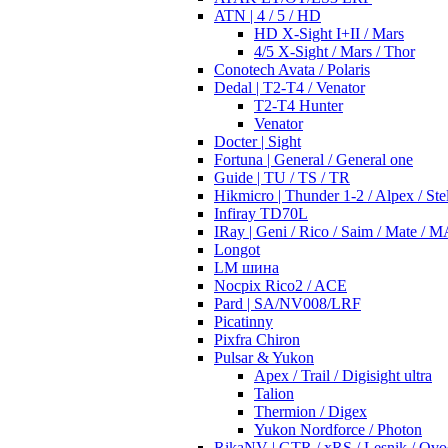
ATN | 4 / 5 / HD
HD X-Sight I+II / Mars
4/5 X-Sight / Mars / Thor
Conotech Avata / Polaris
Dedal | T2-T4 / Venator
T2-T4 Hunter
Venator
Docter | Sight
Fortuna | General / General one
Guide | TU / TS / TR
Hikmicro | Thunder 1-2 / Alpex / Stel
Infiray TD70L
IRay | Geni / Rico / Saim / Mate / 
Longot
LM шина
Nocpix Rico2 / ACE
Pard | SA/NV008/LRF
Picatinny
Pixfra Chiron
Pulsar & Yukon
Apex / Trail / Digisight ultra
Talion
Thermion / Digex
Yukon Nordforce / Photon
RikaNV | GTR / xRS / Lesnik / Ovo