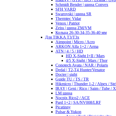
Schmidt Bender | шина Convex
SFH VARD
Swarovski | шина SR
Thermtec Vidar
Venox | Patriot
Zeiss | шина ZM/VM
Кольца 26-30-34-35-36-40 мм
Для TIKKA T3/T3x
Aimpoint | Micro / Acro
ARKON Alfa 1+2 / Arma
ATN | 4 / 5 / HD
HD X-Sight I+II / Mars
4/5 X-Sight / Mars / Thor
Conotech Avata / NAR / Polaris
Dedal | T2-T4 Hunter/Venator
Docter | sight
Guide TU / TS / TR
Hikmicro | Thunder 1-2 / Alpex / Stel
IRAY | Geni / Rico / Saim / Tube / 
LM шина
Nocpix Rico2 / ACE
Pard 1+2 | SA/NV008/LRF
Picatinny
Pulsar & Yukon