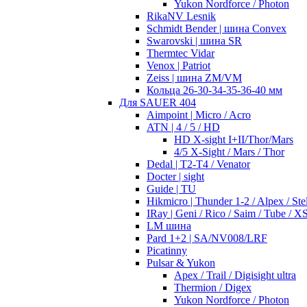
Yukon Nordforce / Photon
RikaNV Lesnik
Schmidt Bender | шина Convex
Swarovski | шина SR
Thermtec Vidar
Venox | Patriot
Zeiss | шина ZM/VM
Кольца 26-30-34-35-36-40 мм
Для SAUER 404
Aimpoint | Micro / Acro
ATN | 4 / 5 / HD
HD X-sight I+II/Thor/Mars
4/5 X-Sight / Mars / Thor
Dedal | T2-T4 / Venator
Docter | sight
Guide | TU
Hikmicro | Thunder 1-2 / Alpex / Stel
IRay | Geni / Rico / Saim / Tube / X
LM шина
Pard 1+2 | SA/NV008/LRF
Picatinny
Pulsar & Yukon
Apex / Trail / Digisight ultra
Thermion / Digex
Yukon Nordforce / Photon