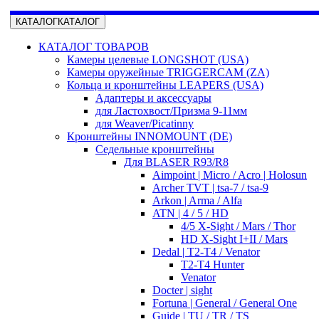
КАТАЛОГ
КАТАЛОГ
КАТАЛОГ ТОВАРОВ
Камеры целевые LONGSHOT (USA)
Камеры оружейные TRIGGERCAM (ZA)
Кольца и кронштейны LEAPERS (USA)
Адаптеры и аксессуары
для Ластохвост/Призма 9-11мм
для Weaver/Picatinny
Кронштейны INNOMOUNT (DE)
Седельные кронштейны
Для BLASER R93/R8
Aimpoint | Micro / Acro | Holosun
Archer TVT | tsa-7 / tsa-9
Arkon | Arma / Alfa
ATN | 4 / 5 / HD
4/5 X-Sight / Mars / Thor
HD X-Sight I+II / Mars
Dedal | T2-T4 / Venator
T2-T4 Hunter
Venator
Docter | sight
Fortuna | General / General One
Guide | TU / TR / TS