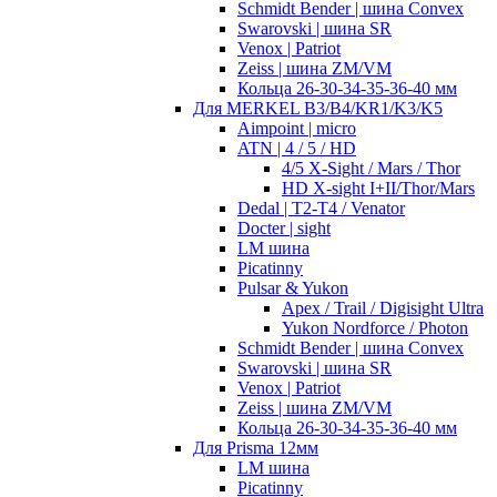
Schmidt Bender | шина Convex
Swarovski | шина SR
Venox | Patriot
Zeiss | шина ZM/VM
Кольца 26-30-34-35-36-40 мм
Для MERKEL B3/B4/KR1/K3/K5
Aimpoint | micro
ATN | 4 / 5 / HD
4/5 X-Sight / Mars / Thor
HD X-sight I+II/Thor/Mars
Dedal | T2-T4 / Venator
Docter | sight
LM шина
Picatinny
Pulsar & Yukon
Apex / Trail / Digisight Ultra
Yukon Nordforce / Photon
Schmidt Bender | шина Convex
Swarovski | шина SR
Venox | Patriot
Zeiss | шина ZM/VM
Кольца 26-30-34-35-36-40 мм
Для Prisma 12мм
LM шина
Picatinny