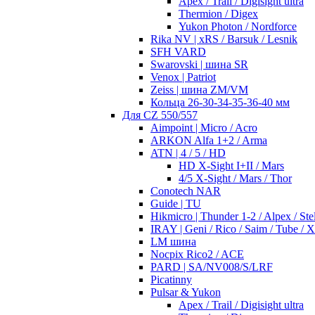
Apex / Trail / Digisight ultra
Thermion / Digex
Yukon Photon / Nordforce
Rika NV | xRS / Barsuk / Lesnik
SFH VARD
Swarovski | шина SR
Venox | Patriot
Zeiss | шина ZM/VM
Кольца 26-30-34-35-36-40 мм
Для CZ 550/557
Aimpoint | Micro / Acro
ARKON Alfa 1+2 / Arma
ATN | 4 / 5 / HD
HD X-Sight I+II / Mars
4/5 X-Sight / Mars / Thor
Conotech NAR
Guide | TU
Hikmicro | Thunder 1-2 / Alpex / Stel
IRAY | Geni / Rico / Saim / Tube / 
LM шина
Nocpix Rico2 / ACE
PARD | SA/NV008/S/LRF
Picatinny
Pulsar & Yukon
Apex / Trail / Digisight ultra