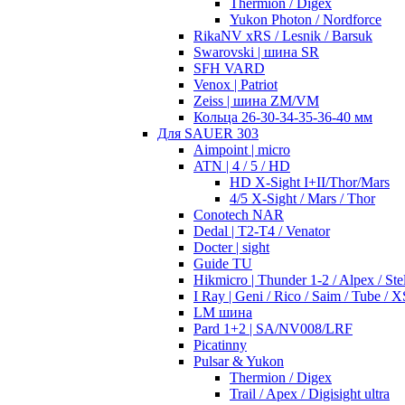
Thermion / Digex
Yukon Photon / Nordforce
RikaNV xRS / Lesnik / Barsuk
Swarovski | шина SR
SFH VARD
Venox | Patriot
Zeiss | шина ZM/VM
Кольца 26-30-34-35-36-40 мм
Для SAUER 303
Aimpoint | micro
ATN | 4 / 5 / HD
HD X-Sight I+II/Thor/Mars
4/5 X-Sight / Mars / Thor
Conotech NAR
Dedal | T2-T4 / Venator
Docter | sight
Guide TU
Hikmicro | Thunder 1-2 / Alpex / Stel
I Ray | Geni / Rico / Saim / Tube / X
LM шина
Pard 1+2 | SA/NV008/LRF
Picatinny
Pulsar & Yukon
Thermion / Digex
Trail / Apex / Digisight ultra