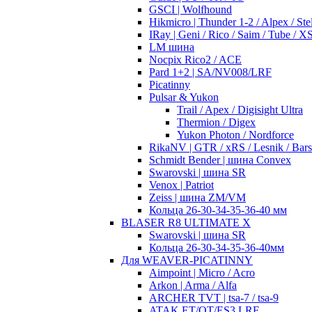
GSCI | Wolfhound
Hikmicro | Thunder 1-2 / Alpex / Stel
IRay | Geni / Rico / Saim / Tube / 
LM шина
Nocpix Rico2 / ACE
Pard 1+2 | SA/NV008/LRF
Picatinny
Pulsar & Yukon
Trail / Apex / Digisight Ultra
Thermion / Digex
Yukon Photon / Nordforce
RikaNV | GTR / xRS / Lesnik / Bar
Schmidt Bender | шина Convex
Swarovski | шина SR
Venox | Patriot
Zeiss | шина ZM/VM
Кольца 26-30-34-35-36-40 мм
BLASER R8 ULTIMATE X
Swarovski | шина SR
Кольца 26-30-34-35-36-40мм
Для WEAVER-PICATINNY
Aimpoint | Micro / Acro
Arkon | Arma / Alfa
ARCHER TVT | tsa-7 / tsa-9
ATAK ET/OT/ES3 LRF