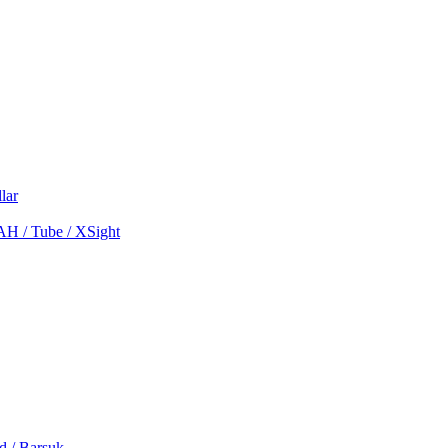
lar
MAH / Tube / XSight
d / Barsuk