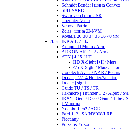
Schmidt Bender | шина Convex
SFH VARD
Swarovski | шина SR
Thermtec Vidar
Venox | Patriot
Zeiss | шина ZM/VM
Кольца 26-30-34-35-36-40 мм
Для TIKKA T3/T3x
Aimpoint | Micro / Acro
ARKON Alfa 1+2 / Arma
ATN | 4 / 5 / HD
HD X-Sight I+II / Mars
4/5 X-Sight / Mars / Thor
Conotech Avata / NAR / Polaris
Dedal | T2-T4 Hunter/Venator
Docter | sight
Guide TU / TS / TR
Hikmicro | Thunder 1-2 / Alpex / Stel
IRAY | Geni / Rico / Saim / Tube / 
LM шина
Nocpix Rico2 / ACE
Pard 1+2 | SA/NV008/LRF
Picatinny
Pulsar & Yukon