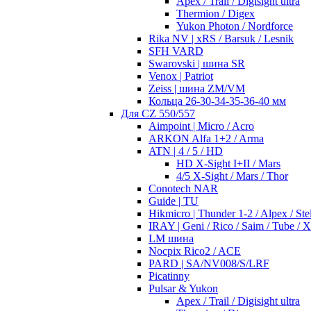
Apex / Trail / Digisight ultra
Thermion / Digex
Yukon Photon / Nordforce
Rika NV | xRS / Barsuk / Lesnik
SFH VARD
Swarovski | шина SR
Venox | Patriot
Zeiss | шина ZM/VM
Кольца 26-30-34-35-36-40 мм
Для CZ 550/557
Aimpoint | Micro / Acro
ARKON Alfa 1+2 / Arma
ATN | 4 / 5 / HD
HD X-Sight I+II / Mars
4/5 X-Sight / Mars / Thor
Conotech NAR
Guide | TU
Hikmicro | Thunder 1-2 / Alpex / Stel
IRAY | Geni / Rico / Saim / Tube / 
LM шина
Nocpix Rico2 / ACE
PARD | SA/NV008/S/LRF
Picatinny
Pulsar & Yukon
Apex / Trail / Digisight ultra