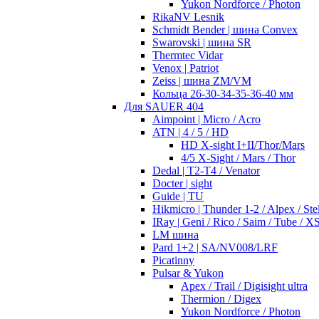
Yukon Nordforce / Photon
RikaNV Lesnik
Schmidt Bender | шина Convex
Swarovski | шина SR
Thermtec Vidar
Venox | Patriot
Zeiss | шина ZM/VM
Кольца 26-30-34-35-36-40 мм
Для SAUER 404
Aimpoint | Micro / Acro
ATN | 4 / 5 / HD
HD X-sight I+II/Thor/Mars
4/5 X-Sight / Mars / Thor
Dedal | T2-T4 / Venator
Docter | sight
Guide | TU
Hikmicro | Thunder 1-2 / Alpex / Stel
IRay | Geni / Rico / Saim / Tube / X
LM шина
Pard 1+2 | SA/NV008/LRF
Picatinny
Pulsar & Yukon
Apex / Trail / Digisight ultra
Thermion / Digex
Yukon Nordforce / Photon