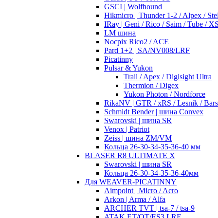
GSCI | Wolfhound
Hikmicro | Thunder 1-2 / Alpex / Stel
IRay | Geni / Rico / Saim / Tube / 
LM шина
Nocpix Rico2 / ACE
Pard 1+2 | SA/NV008/LRF
Picatinny
Pulsar & Yukon
Trail / Apex / Digisight Ultra
Thermion / Digex
Yukon Photon / Nordforce
RikaNV | GTR / xRS / Lesnik / Bar
Schmidt Bender | шина Convex
Swarovski | шина SR
Venox | Patriot
Zeiss | шина ZM/VM
Кольца 26-30-34-35-36-40 мм
BLASER R8 ULTIMATE X
Swarovski | шина SR
Кольца 26-30-34-35-36-40мм
Для WEAVER-PICATINNY
Aimpoint | Micro / Acro
Arkon | Arma / Alfa
ARCHER TVT | tsa-7 / tsa-9
ATAK ET/OT/ES3 LRF