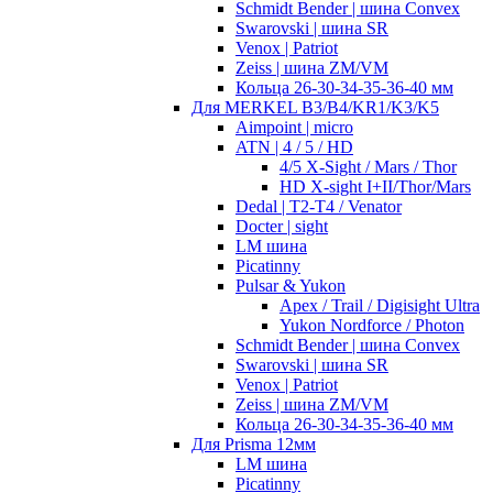
Schmidt Bender | шина Convex
Swarovski | шина SR
Venox | Patriot
Zeiss | шина ZM/VM
Кольца 26-30-34-35-36-40 мм
Для MERKEL B3/B4/KR1/K3/K5
Aimpoint | micro
ATN | 4 / 5 / HD
4/5 X-Sight / Mars / Thor
HD X-sight I+II/Thor/Mars
Dedal | T2-T4 / Venator
Docter | sight
LM шина
Picatinny
Pulsar & Yukon
Apex / Trail / Digisight Ultra
Yukon Nordforce / Photon
Schmidt Bender | шина Convex
Swarovski | шина SR
Venox | Patriot
Zeiss | шина ZM/VM
Кольца 26-30-34-35-36-40 мм
Для Prisma 12мм
LM шина
Picatinny