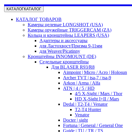
КАТАЛОГ
КАТАЛОГ
КАТАЛОГ ТОВАРОВ
Камеры целевые LONGSHOT (USA)
Камеры оружейные TRIGGERCAM (ZA)
Кольца и кронштейны LEAPERS (USA)
Адаптеры и аксессуары
для Ластохвост/Призма 9-11мм
для Weaver/Picatinny
Кронштейны INNOMOUNT (DE)
Седельные кронштейны
Для BLASER R93/R8
Aimpoint | Micro / Acro | Holosun
Archer TVT | tsa-7 / tsa-9
Arkon | Arma / Alfa
ATN | 4 / 5 / HD
4/5 X-Sight / Mars / Thor
HD X-Sight I+II / Mars
Dedal | T2-T4 / Venator
T2-T4 Hunter
Venator
Docter | sight
Fortuna | General / General One
Guide | TU / TR / TS