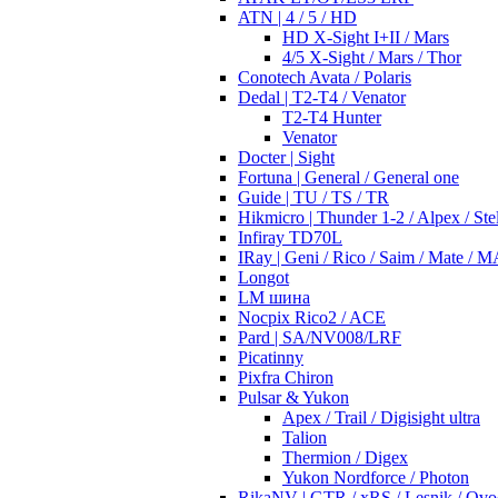
ATN | 4 / 5 / HD
HD X-Sight I+II / Mars
4/5 X-Sight / Mars / Thor
Conotech Avata / Polaris
Dedal | T2-T4 / Venator
T2-T4 Hunter
Venator
Docter | Sight
Fortuna | General / General one
Guide | TU / TS / TR
Hikmicro | Thunder 1-2 / Alpex / Stel
Infiray TD70L
IRay | Geni / Rico / Saim / Mate / 
Longot
LM шина
Nocpix Rico2 / ACE
Pard | SA/NV008/LRF
Picatinny
Pixfra Chiron
Pulsar & Yukon
Apex / Trail / Digisight ultra
Talion
Thermion / Digex
Yukon Nordforce / Photon
RikaNV | GTR / xRS / Lesnik / Ovo