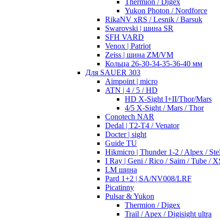
Thermion / Digex
Yukon Photon / Nordforce
RikaNV xRS / Lesnik / Barsuk
Swarovski | шина SR
SFH VARD
Venox | Patriot
Zeiss | шина ZM/VM
Кольца 26-30-34-35-36-40 мм
Для SAUER 303
Aimpoint | micro
ATN | 4 / 5 / HD
HD X-Sight I+II/Thor/Mars
4/5 X-Sight / Mars / Thor
Conotech NAR
Dedal | T2-T4 / Venator
Docter | sight
Guide TU
Hikmicro | Thunder 1-2 / Alpex / Stel
I Ray | Geni / Rico / Saim / Tube / X
LM шина
Pard 1+2 | SA/NV008/LRF
Picatinny
Pulsar & Yukon
Thermion / Digex
Trail / Apex / Digisight ultra