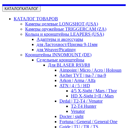
КАТАЛОГ
КАТАЛОГ
КАТАЛОГ ТОВАРОВ
Камеры целевые LONGSHOT (USA)
Камеры оружейные TRIGGERCAM (ZA)
Кольца и кронштейны LEAPERS (USA)
Адаптеры и аксессуары
для Ластохвост/Призма 9-11мм
для Weaver/Picatinny
Кронштейны INNOMOUNT (DE)
Седельные кронштейны
Для BLASER R93/R8
Aimpoint | Micro / Acro | Holosun
Archer TVT | tsa-7 / tsa-9
Arkon | Arma / Alfa
ATN | 4 / 5 / HD
4/5 X-Sight / Mars / Thor
HD X-Sight I+II / Mars
Dedal | T2-T4 / Venator
T2-T4 Hunter
Venator
Docter | sight
Fortuna | General / General One
Guide | TU / TR / TS