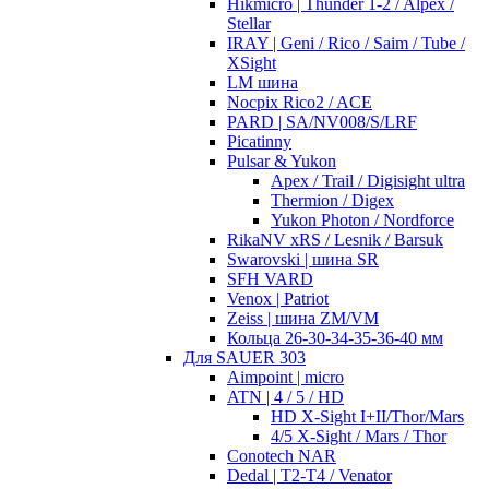
Hikmicro | Thunder 1-2 / Alpex /
Stellar
IRAY | Geni / Rico / Saim / Tube /
XSight
LM шина
Nocpix Rico2 / ACE
PARD | SA/NV008/S/LRF
Picatinny
Pulsar & Yukon
Apex / Trail / Digisight ultra
Thermion / Digex
Yukon Photon / Nordforce
RikaNV xRS / Lesnik / Barsuk
Swarovski | шина SR
SFH VARD
Venox | Patriot
Zeiss | шина ZM/VM
Кольца 26-30-34-35-36-40 мм
Для SAUER 303
Aimpoint | micro
ATN | 4 / 5 / HD
HD X-Sight I+II/Thor/Mars
4/5 X-Sight / Mars / Thor
Conotech NAR
Dedal | T2-T4 / Venator