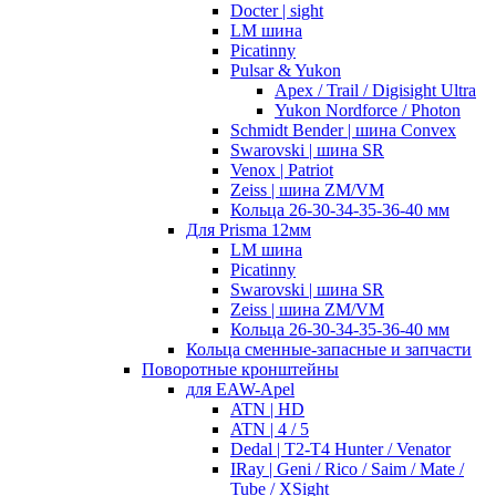
Docter | sight
LM шина
Picatinny
Pulsar & Yukon
Apex / Trail / Digisight Ultra
Yukon Nordforce / Photon
Schmidt Bender | шина Convex
Swarovski | шина SR
Venox | Patriot
Zeiss | шина ZM/VM
Кольца 26-30-34-35-36-40 мм
Для Prisma 12мм
LM шина
Picatinny
Swarovski | шина SR
Zeiss | шина ZM/VM
Кольца 26-30-34-35-36-40 мм
Кольца сменные-запасные и запчасти
Поворотные кронштейны
для EAW-Apel
ATN | HD
ATN | 4 / 5
Dedal | T2-T4 Hunter / Venator
IRay | Geni / Rico / Saim / Mate /
Tube / XSight