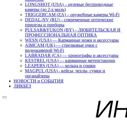
LONGSHOT (USA) – целевые беспроводные
камеры (до 2-х миль)
TRIGGERCAM (ZA) – оружейные камеры Wi-Fi
DEDAL-NV (RU) – современные оптические
прицелы и приборы
PULSAR&YUKON (BY) – ЛЮБИТЕЛЬСКАЯ И
ПРОФЕССИОНАЛЬНАЯ ОПТИКА
WESN (USA) — Карманные ножи и аксессуары
AIMCAM (UK) — стрелковые очки с
видеокамерой Wi-Fi
LABRADAR (CA) — хронографы и аксессуары
KESTREL (USA) — карманные метеостанции
LEAPERS (USA) — кольца и сошки
MAGPUL (USA) - кейсы, чехлы, сумки и
органайзеры
НОВОСТИ и СОБЫТИЯ
ЛИКБЕЗ