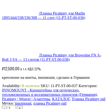
Планка Picatinny для Marlin
1895/444/338/336/308 — 11 слот (11-PT-ST-00-036)
Планка Picatinny для Browning FN A-
Bolt 3 SA — 13 слотов (11-PT-ST-00-038)
₽
12,500.00
в т.ч. НДС 22%
крепление на винты, innomount, сделано в Германии
Availability:
В наличии
SKU:
11-PT-ST-00-037
Категории:
INNOMOUNT - Кронштейны для оптических,
тепловизионных и коллиматорных прицелов (Германия)
,
Picatinny | Weaver | Адаптеры
,
КАТАЛОГ
,
Планка Picatinny rail
Метки:
innomount
,
планка Picatinny-rail
-
+