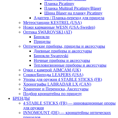
Планка Picatinny
Планка Multirail Picatinny/Blaser
Шина Blaser на планку Picatinny
Адаптер / Планка-переход для прицела
Метеостанции KESTREL (USA)
Ножи карманные WESN (USA-Sweden)
Оптика SWAROVSKI (AT)
Бинокли
Прицелы
Оптические приборы, прицелы и аксессуары
Дневные приборы и аксессуары
Бинокли Swarovski
Ночные приборы и аксессуары
Тепловизионные приборы и аксессуары
Очки с камерой AIMCAM (UK)
Сошки/Биподы LEAPERS (USA)
Упоры для оружия 4 STABLE STICKS (FR)
Хронографы LABRADAR LX (CAN)
Хранение и Переноска, Аксессуары
Подбор кронштейна по прицелу
БРЕНДЫ
4 STABLE STICKS (FR) — инновационные опоры
для оружия
INNOMOUNT (DE) — кронштейны оптических
прицелов