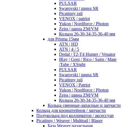
PULSAR
Swarovski | шина SR
Picatinny rail
VENOX | patriot
Yukon | Nordforce / Photon
Zeiss | шина ZM/VM
Кольца 26-30-34-35-36-40 мм
для Prisma 15мм
ATN | HD
ATN | 4 / 5
Dedal | T2-T4 Hunter / Venator
IRay | Geni / Rico / Saim / Mate
/Tube / XSight
PULSAR
Swarovski | шина SR
Picatinny rail
VENOX | Patriot
Yukon | Nordforce / Photon
Zeiss | шина ZM/VM
Кольца 26-30-34-35-36-40 мм
Кольца сменные-запасные и запчасти
Кольца для кронштейнов / запчасти
Полукольца под коллиматор / аксессуар
Picatinny | Weaver | Multirail | Blaser
База Weaver раздельная