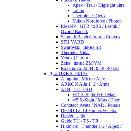
Apex / Trail / Digisight ultra
Talion
Thermion / Digex
Yukon Nordforce / Photon
RikaNV | GTR / xRS / Lesnik /
Ovod / Barsuk
Schmidt Bender | шина Convex
SFH VARD
Swarovski | шина SR
Thermtec Vidar
Venox | Patriot
Zeiss | шина ZM/VM
Кольца 26-30-34-35-36-40 мм
Для TIKKA T3/T3x
Aimpoint | Micro / Acro
ARKON Alfa 1+2 / Arma
ATN | 4 / 5 / HD
HD X-Sight I+II / Mars
4/5 X-Sight / Mars / Thor
Conotech Avata / NAR / Polaris
Dedal | T2-T4 Hunter/Venator
Docter | sight
Guide TU / TS / TR
Hikmicro | Thunder 1-2 / Alpex /