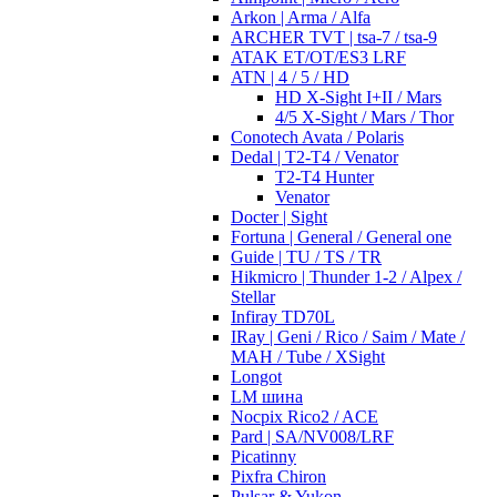
Arkon | Arma / Alfa
ARCHER TVT | tsa-7 / tsa-9
ATAK ET/OT/ES3 LRF
ATN | 4 / 5 / HD
HD X-Sight I+II / Mars
4/5 X-Sight / Mars / Thor
Conotech Avata / Polaris
Dedal | T2-T4 / Venator
T2-T4 Hunter
Venator
Docter | Sight
Fortuna | General / General one
Guide | TU / TS / TR
Hikmicro | Thunder 1-2 / Alpex /
Stellar
Infiray TD70L
IRay | Geni / Rico / Saim / Mate /
MAH / Tube / XSight
Longot
LM шина
Nocpix Rico2 / ACE
Pard | SA/NV008/LRF
Picatinny
Pixfra Chiron
Pulsar & Yukon