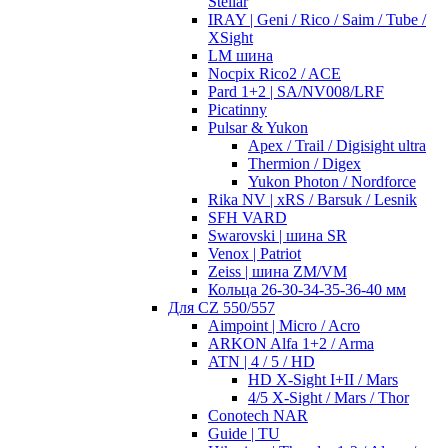
Stellar
IRAY | Geni / Rico / Saim / Tube /
XSight
LM шина
Nocpix Rico2 / ACE
Pard 1+2 | SA/NV008/LRF
Picatinny
Pulsar & Yukon
Apex / Trail / Digisight ultra
Thermion / Digex
Yukon Photon / Nordforce
Rika NV | xRS / Barsuk / Lesnik
SFH VARD
Swarovski | шина SR
Venox | Patriot
Zeiss | шина ZM/VM
Кольца 26-30-34-35-36-40 мм
Для CZ 550/557
Aimpoint | Micro / Acro
ARKON Alfa 1+2 / Arma
ATN | 4 / 5 / HD
HD X-Sight I+II / Mars
4/5 X-Sight / Mars / Thor
Conotech NAR
Guide | TU