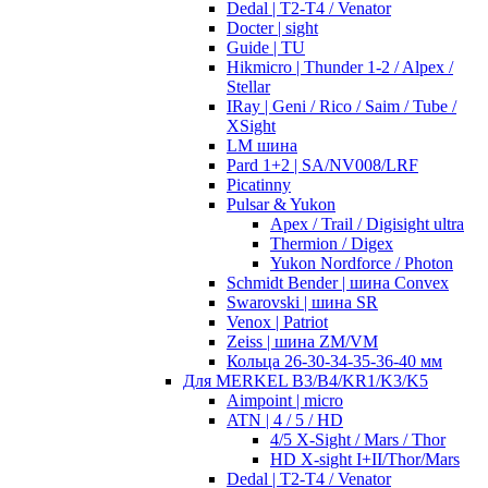
Dedal | T2-T4 / Venator
Docter | sight
Guide | TU
Hikmicro | Thunder 1-2 / Alpex /
Stellar
IRay | Geni / Rico / Saim / Tube /
XSight
LM шина
Pard 1+2 | SA/NV008/LRF
Picatinny
Pulsar & Yukon
Apex / Trail / Digisight ultra
Thermion / Digex
Yukon Nordforce / Photon
Schmidt Bender | шина Convex
Swarovski | шина SR
Venox | Patriot
Zeiss | шина ZM/VM
Кольца 26-30-34-35-36-40 мм
Для MERKEL B3/B4/KR1/K3/K5
Aimpoint | micro
ATN | 4 / 5 / HD
4/5 X-Sight / Mars / Thor
HD X-sight I+II/Thor/Mars
Dedal | T2-T4 / Venator