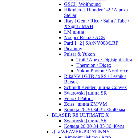
GSCI | Wolfhound
Hikmicro | Thunder 1-2 / Alpex /
Stellar
IRay | Geni / Rico / Saim / Tube /
XSight / MAH
LM шина
Nocpix Rico2 / ACE
Pard 1+2 | SA/NV008/LRF
Picatinny
Pulsar & Yukon
Trail / Apex / Digisight Ultra
Thermion / Digex
Yukon Photon / Nordforce
RikaNV | GTR / xRS / Lesnik /
Barsuk
Schmidt Bender | шина Convex
Swarovski | шина SR
Venox | Patriot
Zeiss | шина ZM/VM
Кольца 26-30-34-35-36-40 мм
BLASER R8 ULTIMATE X
Swarovski | шина SR
Кольца 26-30-34-35-36-40мм
Для WEAVER-PICATINNY
Aimpoint | Micro / Acro