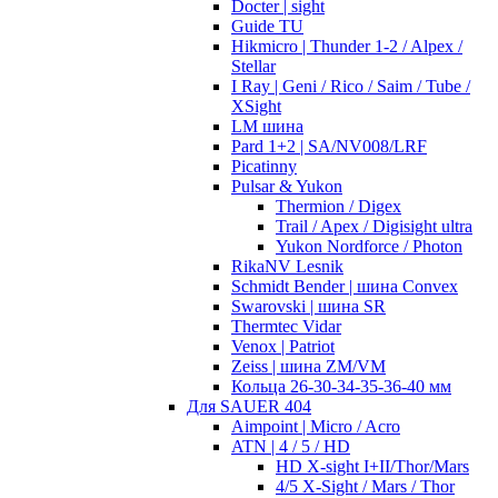
Docter | sight
Guide TU
Hikmicro | Thunder 1-2 / Alpex /
Stellar
I Ray | Geni / Rico / Saim / Tube /
XSight
LM шина
Pard 1+2 | SA/NV008/LRF
Picatinny
Pulsar & Yukon
Thermion / Digex
Trail / Apex / Digisight ultra
Yukon Nordforce / Photon
RikaNV Lesnik
Schmidt Bender | шина Convex
Swarovski | шина SR
Thermtec Vidar
Venox | Patriot
Zeiss | шина ZM/VM
Кольца 26-30-34-35-36-40 мм
Для SAUER 404
Aimpoint | Micro / Acro
ATN | 4 / 5 / HD
HD X-sight I+II/Thor/Mars
4/5 X-Sight / Mars / Thor