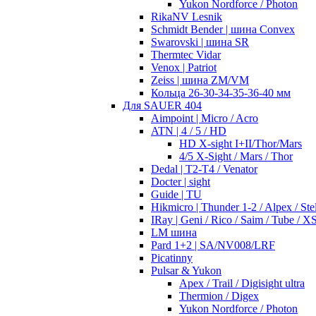
Yukon Nordforce / Photon
RikaNV Lesnik
Schmidt Bender | шина Convex
Swarovski | шина SR
Thermtec Vidar
Venox | Patriot
Zeiss | шина ZM/VM
Кольца 26-30-34-35-36-40 мм
Для SAUER 404
Aimpoint | Micro / Acro
ATN | 4 / 5 / HD
HD X-sight I+II/Thor/Mars
4/5 X-Sight / Mars / Thor
Dedal | T2-T4 / Venator
Docter | sight
Guide | TU
Hikmicro | Thunder 1-2 / Alpex / Stel
IRay | Geni / Rico / Saim / Tube / X
LM шина
Pard 1+2 | SA/NV008/LRF
Picatinny
Pulsar & Yukon
Apex / Trail / Digisight ultra
Thermion / Digex
Yukon Nordforce / Photon