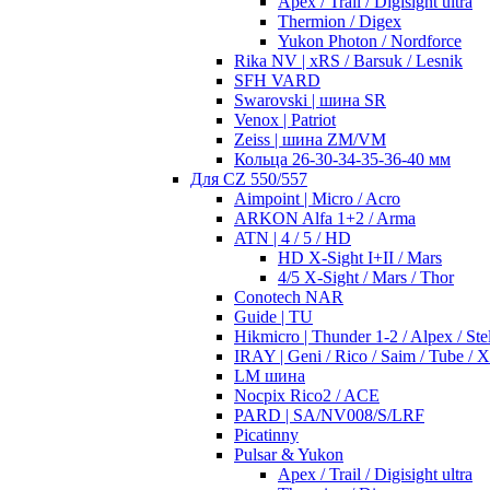
Apex / Trail / Digisight ultra
Thermion / Digex
Yukon Photon / Nordforce
Rika NV | xRS / Barsuk / Lesnik
SFH VARD
Swarovski | шина SR
Venox | Patriot
Zeiss | шина ZM/VM
Кольца 26-30-34-35-36-40 мм
Для CZ 550/557
Aimpoint | Micro / Acro
ARKON Alfa 1+2 / Arma
ATN | 4 / 5 / HD
HD X-Sight I+II / Mars
4/5 X-Sight / Mars / Thor
Conotech NAR
Guide | TU
Hikmicro | Thunder 1-2 / Alpex / Stel
IRAY | Geni / Rico / Saim / Tube / 
LM шина
Nocpix Rico2 / ACE
PARD | SA/NV008/S/LRF
Picatinny
Pulsar & Yukon
Apex / Trail / Digisight ultra