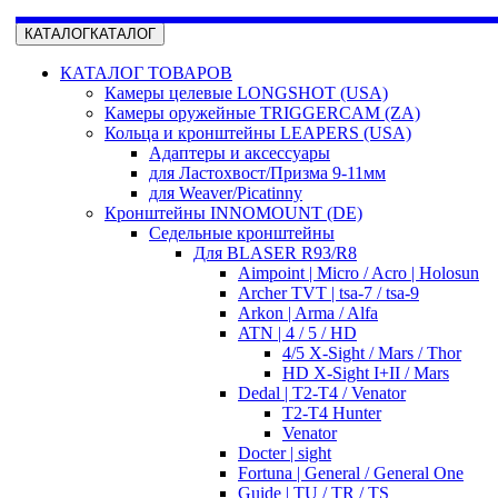
КАТАЛОГ
КАТАЛОГ
КАТАЛОГ ТОВАРОВ
Камеры целевые LONGSHOT (USA)
Камеры оружейные TRIGGERCAM (ZA)
Кольца и кронштейны LEAPERS (USA)
Адаптеры и аксессуары
для Ластохвост/Призма 9-11мм
для Weaver/Picatinny
Кронштейны INNOMOUNT (DE)
Седельные кронштейны
Для BLASER R93/R8
Aimpoint | Micro / Acro | Holosun
Archer TVT | tsa-7 / tsa-9
Arkon | Arma / Alfa
ATN | 4 / 5 / HD
4/5 X-Sight / Mars / Thor
HD X-Sight I+II / Mars
Dedal | T2-T4 / Venator
T2-T4 Hunter
Venator
Docter | sight
Fortuna | General / General One
Guide | TU / TR / TS