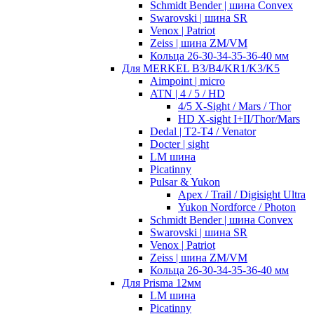
Schmidt Bender | шина Convex
Swarovski | шина SR
Venox | Patriot
Zeiss | шина ZM/VM
Кольца 26-30-34-35-36-40 мм
Для MERKEL B3/B4/KR1/K3/K5
Aimpoint | micro
ATN | 4 / 5 / HD
4/5 X-Sight / Mars / Thor
HD X-sight I+II/Thor/Mars
Dedal | T2-T4 / Venator
Docter | sight
LM шина
Picatinny
Pulsar & Yukon
Apex / Trail / Digisight Ultra
Yukon Nordforce / Photon
Schmidt Bender | шина Convex
Swarovski | шина SR
Venox | Patriot
Zeiss | шина ZM/VM
Кольца 26-30-34-35-36-40 мм
Для Prisma 12мм
LM шина
Picatinny