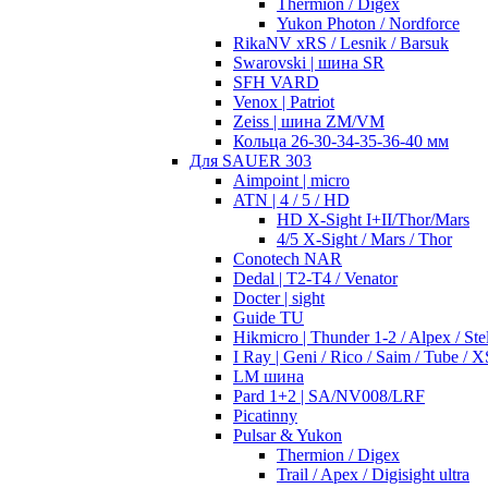
Thermion / Digex
Yukon Photon / Nordforce
RikaNV xRS / Lesnik / Barsuk
Swarovski | шина SR
SFH VARD
Venox | Patriot
Zeiss | шина ZM/VM
Кольца 26-30-34-35-36-40 мм
Для SAUER 303
Aimpoint | micro
ATN | 4 / 5 / HD
HD X-Sight I+II/Thor/Mars
4/5 X-Sight / Mars / Thor
Conotech NAR
Dedal | T2-T4 / Venator
Docter | sight
Guide TU
Hikmicro | Thunder 1-2 / Alpex / Stel
I Ray | Geni / Rico / Saim / Tube / X
LM шина
Pard 1+2 | SA/NV008/LRF
Picatinny
Pulsar & Yukon
Thermion / Digex
Trail / Apex / Digisight ultra