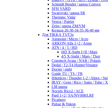
Schmidt Bender | шина Convex
SFH VARD
Swarovski | шина SR
Thermtec Vidar
Venox | Patriot
Zeiss | шина ZM/VM
Кольца 26-30-34-35-36-40 мм
Для TIKKA T3/T3x
Aimpoint | Micro / Acro
ARKON Alfa 1+2 / Arma
ATN | 4 / 5 / HD
HD X-Sight I+II / Mars
4/5 X-Sight / Mars / Thor
Conotech Avata / NAR / Polaris
Dedal | T2-T4 Hunter/Venator
Docter | sight
Guide TU / TS / TR
Hikmicro | Thunder 1-2 / Alpex / Stel
IRAY | Geni / Rico / Saim / Tube / 
LM шина
Nocpix Rico2 / ACE
Pard 1+2 | SA/NV008/LRF
Picatinny
Pulsar & Yukon