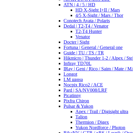
ATN | 4 / 5 / HD
HD X-Sight I+II / Mars
4/5 X-Sight / Mars / Thor
Conotech Avata / Polaris
Dedal | T2-T4 / Venator
T2-T4 Hunter
Venator
Docter | Sight
Fortuna | General / General one
Guide | TU / TS / TR
Hikmicro | Thunder 1-2 / Alpex / Stel
Infiray TD70L
IRay | Geni / Rico / Saim / Mate / 
Longot
LM шина
Nocpix Rico2 / ACE
Pard | SA/NV008/LRF
Picatinny
Pixfra Chiron
Pulsar & Yukon
Apex / Trail / Digisight ultra
Talion
Thermion / Digex
Yukon Nordforce / Photon
RikaNV | GTR / xRS / Lesnik / Ovo