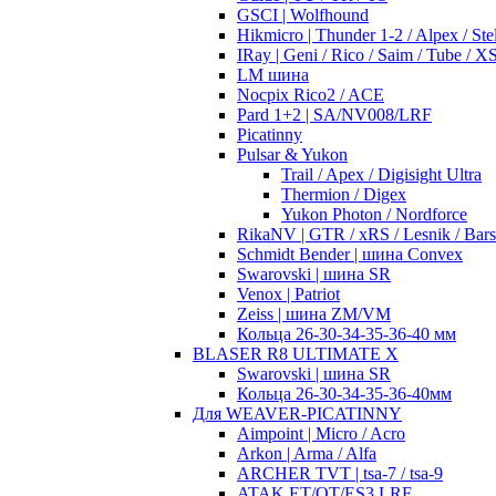
GSCI | Wolfhound
Hikmicro | Thunder 1-2 / Alpex / Stel
IRay | Geni / Rico / Saim / Tube / 
LM шина
Nocpix Rico2 / ACE
Pard 1+2 | SA/NV008/LRF
Picatinny
Pulsar & Yukon
Trail / Apex / Digisight Ultra
Thermion / Digex
Yukon Photon / Nordforce
RikaNV | GTR / xRS / Lesnik / Bar
Schmidt Bender | шина Convex
Swarovski | шина SR
Venox | Patriot
Zeiss | шина ZM/VM
Кольца 26-30-34-35-36-40 мм
BLASER R8 ULTIMATE X
Swarovski | шина SR
Кольца 26-30-34-35-36-40мм
Для WEAVER-PICATINNY
Aimpoint | Micro / Acro
Arkon | Arma / Alfa
ARCHER TVT | tsa-7 / tsa-9
ATAK ET/OT/ES3 LRF