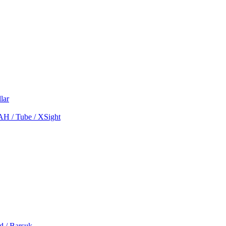
lar
MAH / Tube / XSight
d / Barsuk