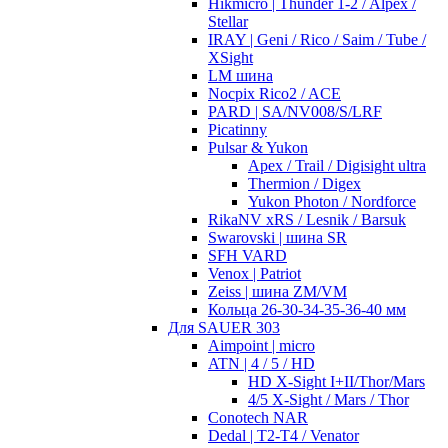
Hikmicro | Thunder 1-2 / Alpex /
Stellar
IRAY | Geni / Rico / Saim / Tube /
XSight
LM шина
Nocpix Rico2 / ACE
PARD | SA/NV008/S/LRF
Picatinny
Pulsar & Yukon
Apex / Trail / Digisight ultra
Thermion / Digex
Yukon Photon / Nordforce
RikaNV xRS / Lesnik / Barsuk
Swarovski | шина SR
SFH VARD
Venox | Patriot
Zeiss | шина ZM/VM
Кольца 26-30-34-35-36-40 мм
Для SAUER 303
Aimpoint | micro
ATN | 4 / 5 / HD
HD X-Sight I+II/Thor/Mars
4/5 X-Sight / Mars / Thor
Conotech NAR
Dedal | T2-T4 / Venator