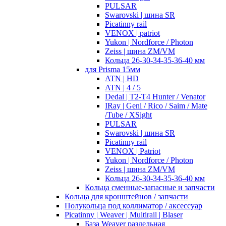
PULSAR
Swarovski | шина SR
Picatinny rail
VENOX | patriot
Yukon | Nordforce / Photon
Zeiss | шина ZM/VM
Кольца 26-30-34-35-36-40 мм
для Prisma 15мм
ATN | HD
ATN | 4 / 5
Dedal | T2-T4 Hunter / Venator
IRay | Geni / Rico / Saim / Mate
/Tube / XSight
PULSAR
Swarovski | шина SR
Picatinny rail
VENOX | Patriot
Yukon | Nordforce / Photon
Zeiss | шина ZM/VM
Кольца 26-30-34-35-36-40 мм
Кольца сменные-запасные и запчасти
Кольца для кронштейнов / запчасти
Полукольца под коллиматор / аксессуар
Picatinny | Weaver | Multirail | Blaser
База Weaver раздельная