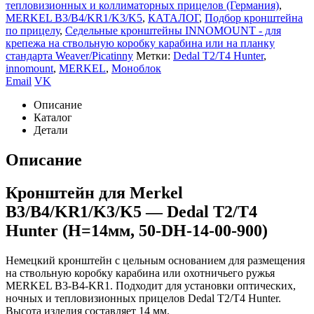
тепловизионных и коллиматорных прицелов (Германия)
,
MERKEL B3/B4/KR1/K3/K5
,
КАТАЛОГ
,
Подбор кронштейна
по прицелу
,
Седельные кронштейны INNOMOUNT - для
крепежа на ствольную коробку карабина или на планку
стандарта Weaver/Picatinny
Метки:
Dedal T2/T4 Hunter
,
innomount
,
MERKEL
,
Моноблок
Email
VK
Описание
Каталог
Детали
Описание
Кронштейн для Merkel
B3/B4/KR1/K3/K5 — Dedal T2/T4
Hunter (H=14мм, 50-DH-14-00-900)
Немецкий кронштейн с цельным основанием для размещения
на ствольную коробку карабина или охотничьего ружья
MERKEL B3-B4-KR1. Подходит для установки оптических,
ночных и тепловизионных прицелов Dedal T2/T4 Hunter.
Высота изделия составляет 14 мм.