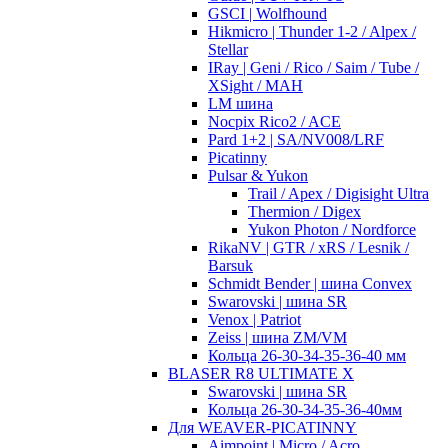
GSCI | Wolfhound
Hikmicro | Thunder 1-2 / Alpex /
Stellar
IRay | Geni / Rico / Saim / Tube /
XSight / MAH
LM шина
Nocpix Rico2 / ACE
Pard 1+2 | SA/NV008/LRF
Picatinny
Pulsar & Yukon
Trail / Apex / Digisight Ultra
Thermion / Digex
Yukon Photon / Nordforce
RikaNV | GTR / xRS / Lesnik /
Barsuk
Schmidt Bender | шина Convex
Swarovski | шина SR
Venox | Patriot
Zeiss | шина ZM/VM
Кольца 26-30-34-35-36-40 мм
BLASER R8 ULTIMATE X
Swarovski | шина SR
Кольца 26-30-34-35-36-40мм
Для WEAVER-PICATINNY
Aimpoint | Micro / Acro