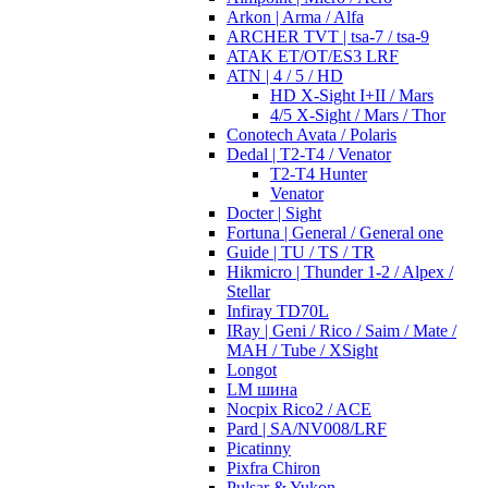
Arkon | Arma / Alfa
ARCHER TVT | tsa-7 / tsa-9
ATAK ET/OT/ES3 LRF
ATN | 4 / 5 / HD
HD X-Sight I+II / Mars
4/5 X-Sight / Mars / Thor
Conotech Avata / Polaris
Dedal | T2-T4 / Venator
T2-T4 Hunter
Venator
Docter | Sight
Fortuna | General / General one
Guide | TU / TS / TR
Hikmicro | Thunder 1-2 / Alpex /
Stellar
Infiray TD70L
IRay | Geni / Rico / Saim / Mate /
MAH / Tube / XSight
Longot
LM шина
Nocpix Rico2 / ACE
Pard | SA/NV008/LRF
Picatinny
Pixfra Chiron
Pulsar & Yukon