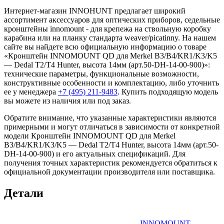
Интернет-магазин INNOHUNT предлагает широкий
ассортимент аксессуаров для оптических приборов, седельные
кронштейны innomount - для крепежа на ствольную коробку
карабина или на планку стандарта weaver/picatinny. На нашем
сайте вы найдете всю официальную информацию о товаре
«Кронштейн INNOMOUNT QD для Merkel B3/B4/KR1/K3/K5
— Dedal T2/T4 Hunter, высота 14мм (арт.50-DH-14-00-900)»:
технические параметры, функциональные возможности,
конструктивные особенности и комплектацию, либо уточнить
ее у менеджера
+7 (495) 211-9483
. Купить подходящую модель
вы можете из наличия или под заказ.
Обратите внимание, что указанные характеристики являются
примерными и могут отличаться в зависимости от конкретной
модели Кронштейн INNOMOUNT QD для Merkel
B3/B4/KR1/K3/K5 — Dedal T2/T4 Hunter, высота 14мм (арт.50-
DH-14-00-900) и его актуальных спецификаций. Для
получения точных характеристик рекомендуется обратиться к
официальной документации производителя или поставщика.
Детали
INNOMOUNT,