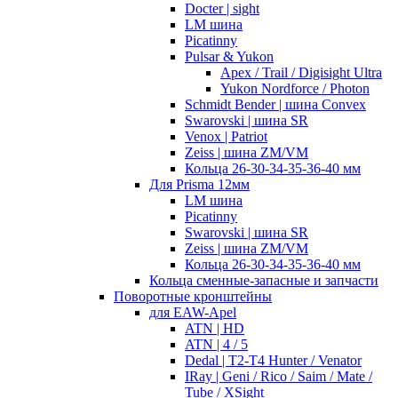
Docter | sight
LM шина
Picatinny
Pulsar & Yukon
Apex / Trail / Digisight Ultra
Yukon Nordforce / Photon
Schmidt Bender | шина Convex
Swarovski | шина SR
Venox | Patriot
Zeiss | шина ZM/VM
Кольца 26-30-34-35-36-40 мм
Для Prisma 12мм
LM шина
Picatinny
Swarovski | шина SR
Zeiss | шина ZM/VM
Кольца 26-30-34-35-36-40 мм
Кольца сменные-запасные и запчасти
Поворотные кронштейны
для EAW-Apel
ATN | HD
ATN | 4 / 5
Dedal | T2-T4 Hunter / Venator
IRay | Geni / Rico / Saim / Mate /
Tube / XSight