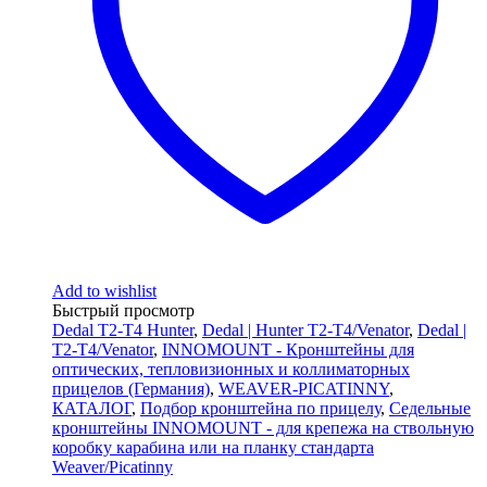
Add to wishlist
Быстрый просмотр
Dedal T2-T4 Hunter
,
Dedal | Hunter T2-T4/Venator
,
Dedal |
T2-T4/Venator
,
INNOMOUNT - Кронштейны для
оптических, тепловизионных и коллиматорных
прицелов (Германия)
,
WEAVER-PICATINNY
,
КАТАЛОГ
,
Подбор кронштейна по прицелу
,
Седельные
кронштейны INNOMOUNT - для крепежа на ствольную
коробку карабина или на планку стандарта
Weaver/Picatinny