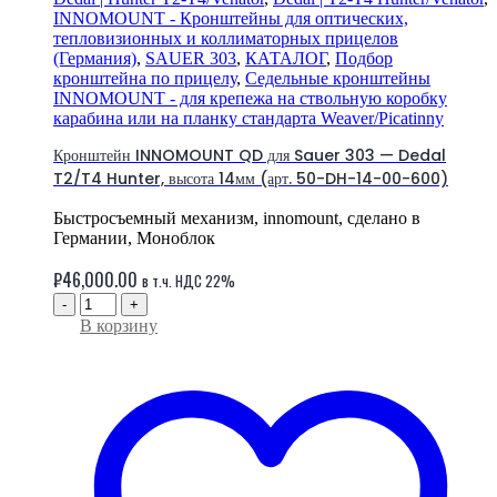
INNOMOUNT - Кронштейны для оптических,
тепловизионных и коллиматорных прицелов
(Германия)
,
SAUER 303
,
КАТАЛОГ
,
Подбор
кронштейна по прицелу
,
Седельные кронштейны
INNOMOUNT - для крепежа на ствольную коробку
карабина или на планку стандарта Weaver/Picatinny
Кронштейн INNOMOUNT QD для Sauer 303 — Dedal
T2/T4 Hunter, высота 14мм (арт. 50-DH-14-00-600)
Быстросъемный механизм, innomount, сделано в
Германии, Моноблок
₽
46,000.00
в т.ч. НДС 22%
-
+
В корзину