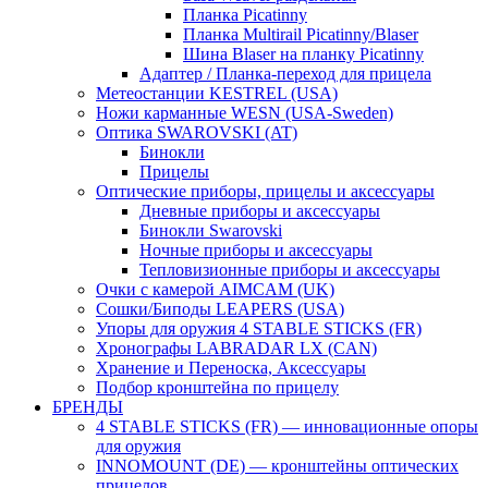
Планка Picatinny
Планка Multirail Picatinny/Blaser
Шина Blaser на планку Picatinny
Адаптер / Планка-переход для прицела
Метеостанции KESTREL (USA)
Ножи карманные WESN (USA-Sweden)
Оптика SWAROVSKI (AT)
Бинокли
Прицелы
Оптические приборы, прицелы и аксессуары
Дневные приборы и аксессуары
Бинокли Swarovski
Ночные приборы и аксессуары
Тепловизионные приборы и аксессуары
Очки с камерой AIMCAM (UK)
Сошки/Биподы LEAPERS (USA)
Упоры для оружия 4 STABLE STICKS (FR)
Хронографы LABRADAR LX (CAN)
Хранение и Переноска, Аксессуары
Подбор кронштейна по прицелу
БРЕНДЫ
4 STABLE STICKS (FR) — инновационные опоры
для оружия
INNOMOUNT (DE) — кронштейны оптических
прицелов