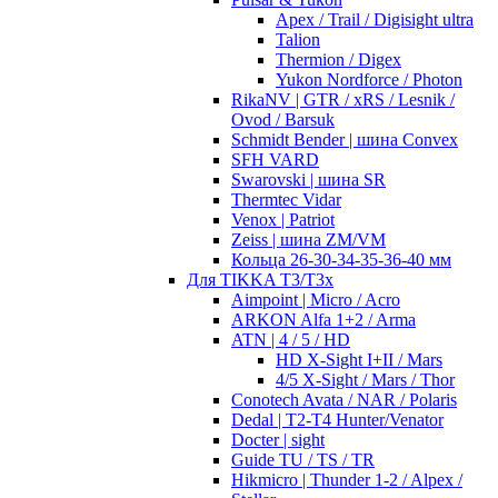
Apex / Trail / Digisight ultra
Talion
Thermion / Digex
Yukon Nordforce / Photon
RikaNV | GTR / xRS / Lesnik /
Ovod / Barsuk
Schmidt Bender | шина Convex
SFH VARD
Swarovski | шина SR
Thermtec Vidar
Venox | Patriot
Zeiss | шина ZM/VM
Кольца 26-30-34-35-36-40 мм
Для TIKKA T3/T3x
Aimpoint | Micro / Acro
ARKON Alfa 1+2 / Arma
ATN | 4 / 5 / HD
HD X-Sight I+II / Mars
4/5 X-Sight / Mars / Thor
Conotech Avata / NAR / Polaris
Dedal | T2-T4 Hunter/Venator
Docter | sight
Guide TU / TS / TR
Hikmicro | Thunder 1-2 / Alpex /