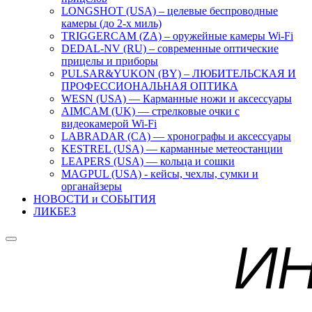
LONGSHOT (USA) – целевые беспроводные
камеры (до 2-х миль)
TRIGGERCAM (ZA) – оружейные камеры Wi-Fi
DEDAL-NV (RU) – современные оптические
прицелы и приборы
PULSAR&YUKON (BY) – ЛЮБИТЕЛЬСКАЯ И
ПРОФЕССИОНАЛЬНАЯ ОПТИКА
WESN (USA) — Карманные ножи и аксессуары
AIMCAM (UK) — стрелковые очки с
видеокамерой Wi-Fi
LABRADAR (CA) — хронографы и аксессуары
KESTREL (USA) — карманные метеостанции
LEAPERS (USA) — кольца и сошки
MAGPUL (USA) - кейсы, чехлы, сумки и
органайзеры
НОВОСТИ и СОБЫТИЯ
ЛИКБЕЗ