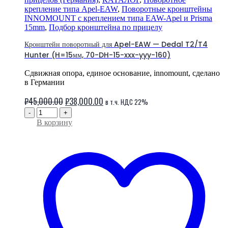
крепление типа Apel-EAW
,
Поворотные кронштейны
INNOMOUNT с креплением типа EAW-Apel и Prisma
15mm
,
Подбор кронштейна по прицелу
Кронштейн поворотный для Apel-EAW — Dedal T2/T4
Hunter (H=15мм, 70-DH-15-xxx-yyy-160)
Сдвижная опора, единое основание, innomount, сделано
в Германии
Первоначальная
Текущая
₽
45,000.00
₽
38,000.00
в т.ч. НДС 22%
цена
цена:
-
+
В корзину
составляла
₽38,000.00.
₽45,000.00.