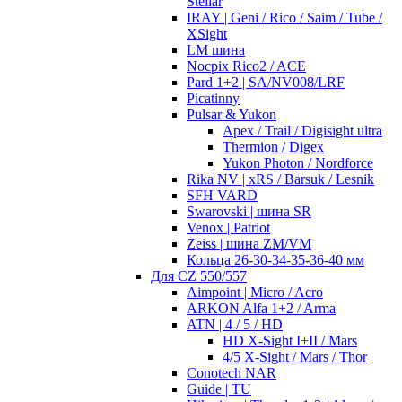
Stellar
IRAY | Geni / Rico / Saim / Tube /
XSight
LM шина
Nocpix Rico2 / ACE
Pard 1+2 | SA/NV008/LRF
Picatinny
Pulsar & Yukon
Apex / Trail / Digisight ultra
Thermion / Digex
Yukon Photon / Nordforce
Rika NV | xRS / Barsuk / Lesnik
SFH VARD
Swarovski | шина SR
Venox | Patriot
Zeiss | шина ZM/VM
Кольца 26-30-34-35-36-40 мм
Для CZ 550/557
Aimpoint | Micro / Acro
ARKON Alfa 1+2 / Arma
ATN | 4 / 5 / HD
HD X-Sight I+II / Mars
4/5 X-Sight / Mars / Thor
Conotech NAR
Guide | TU