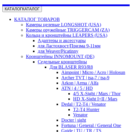
КАТАЛОГ
КАТАЛОГ
КАТАЛОГ ТОВАРОВ
Камеры целевые LONGSHOT (USA)
Камеры оружейные TRIGGERCAM (ZA)
Кольца и кронштейны LEAPERS (USA)
Адаптеры и аксессуары
для Ластохвост/Призма 9-11мм
для Weaver/Picatinny
Кронштейны INNOMOUNT (DE)
Седельные кронштейны
Для BLASER R93/R8
Aimpoint | Micro / Acro | Holosun
Archer TVT | tsa-7 / tsa-9
Arkon | Arma / Alfa
ATN | 4 / 5 / HD
4/5 X-Sight / Mars / Thor
HD X-Sight I+II / Mars
Dedal | T2-T4 / Venator
T2-T4 Hunter
Venator
Docter | sight
Fortuna | General / General One
Guide | TU / TR / TS