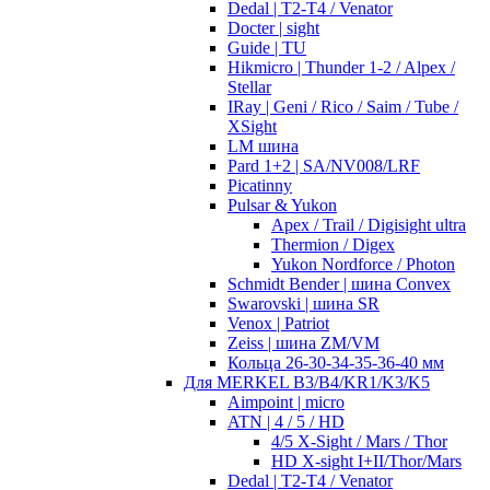
Dedal | T2-T4 / Venator
Docter | sight
Guide | TU
Hikmicro | Thunder 1-2 / Alpex /
Stellar
IRay | Geni / Rico / Saim / Tube /
XSight
LM шина
Pard 1+2 | SA/NV008/LRF
Picatinny
Pulsar & Yukon
Apex / Trail / Digisight ultra
Thermion / Digex
Yukon Nordforce / Photon
Schmidt Bender | шина Convex
Swarovski | шина SR
Venox | Patriot
Zeiss | шина ZM/VM
Кольца 26-30-34-35-36-40 мм
Для MERKEL B3/B4/KR1/K3/K5
Aimpoint | micro
ATN | 4 / 5 / HD
4/5 X-Sight / Mars / Thor
HD X-sight I+II/Thor/Mars
Dedal | T2-T4 / Venator