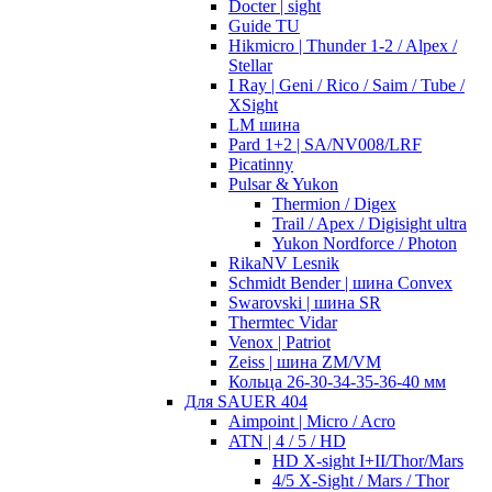
Docter | sight
Guide TU
Hikmicro | Thunder 1-2 / Alpex /
Stellar
I Ray | Geni / Rico / Saim / Tube /
XSight
LM шина
Pard 1+2 | SA/NV008/LRF
Picatinny
Pulsar & Yukon
Thermion / Digex
Trail / Apex / Digisight ultra
Yukon Nordforce / Photon
RikaNV Lesnik
Schmidt Bender | шина Convex
Swarovski | шина SR
Thermtec Vidar
Venox | Patriot
Zeiss | шина ZM/VM
Кольца 26-30-34-35-36-40 мм
Для SAUER 404
Aimpoint | Micro / Acro
ATN | 4 / 5 / HD
HD X-sight I+II/Thor/Mars
4/5 X-Sight / Mars / Thor