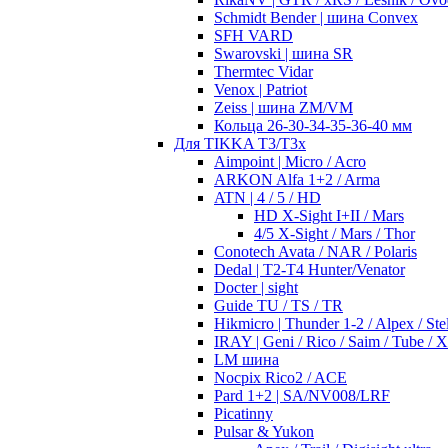
Schmidt Bender | шина Convex
SFH VARD
Swarovski | шина SR
Thermtec Vidar
Venox | Patriot
Zeiss | шина ZM/VM
Кольца 26-30-34-35-36-40 мм
Для TIKKA T3/T3x
Aimpoint | Micro / Acro
ARKON Alfa 1+2 / Arma
ATN | 4 / 5 / HD
HD X-Sight I+II / Mars
4/5 X-Sight / Mars / Thor
Conotech Avata / NAR / Polaris
Dedal | T2-T4 Hunter/Venator
Docter | sight
Guide TU / TS / TR
Hikmicro | Thunder 1-2 / Alpex / Stel
IRAY | Geni / Rico / Saim / Tube / 
LM шина
Nocpix Rico2 / ACE
Pard 1+2 | SA/NV008/LRF
Picatinny
Pulsar & Yukon