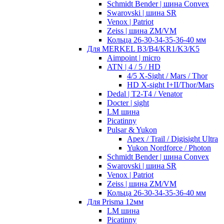
Schmidt Bender | шина Convex
Swarovski | шина SR
Venox | Patriot
Zeiss | шина ZM/VM
Кольца 26-30-34-35-36-40 мм
Для MERKEL B3/B4/KR1/K3/K5
Aimpoint | micro
ATN | 4 / 5 / HD
4/5 X-Sight / Mars / Thor
HD X-sight I+II/Thor/Mars
Dedal | T2-T4 / Venator
Docter | sight
LM шина
Picatinny
Pulsar & Yukon
Apex / Trail / Digisight Ultra
Yukon Nordforce / Photon
Schmidt Bender | шина Convex
Swarovski | шина SR
Venox | Patriot
Zeiss | шина ZM/VM
Кольца 26-30-34-35-36-40 мм
Для Prisma 12мм
LM шина
Picatinny