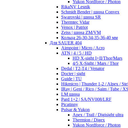
Yukon Nordforce / Photon
RikaNV Lesnik
Schmidt Bender | шина Convex
Swarovski | шина SR
Thermtec Vidar
Venox | Patriot
Zeiss | шина ZM/VM
Кольца 26-30-34-35-36-40 мм
Для SAUER 404
Aimpoint | Micro / Acro
ATN | 4 / 5 / HD
HD X-sight I+II/Thor/Mars
4/5 X-Sight / Mars / Thor
Dedal | T2-T4 / Venator
Docter | sight
Guide | TU
Hikmicro | Thunder 1-2 / Alpex / Stel
IRay | Geni / Rico / Saim / Tube / X
LM шина
Pard 1+2 | SA/NV008/LRF
Picatinny
Pulsar & Yukon
Apex / Trail / Digisight ultra
Thermion / Digex
Yukon Nordforce / Photon