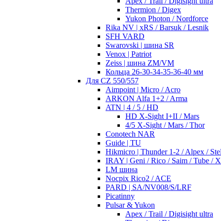
Apex / Trail / Digisight ultra
Thermion / Digex
Yukon Photon / Nordforce
Rika NV | xRS / Barsuk / Lesnik
SFH VARD
Swarovski | шина SR
Venox | Patriot
Zeiss | шина ZM/VM
Кольца 26-30-34-35-36-40 мм
Для CZ 550/557
Aimpoint | Micro / Acro
ARKON Alfa 1+2 / Arma
ATN | 4 / 5 / HD
HD X-Sight I+II / Mars
4/5 X-Sight / Mars / Thor
Conotech NAR
Guide | TU
Hikmicro | Thunder 1-2 / Alpex / Stel
IRAY | Geni / Rico / Saim / Tube / 
LM шина
Nocpix Rico2 / ACE
PARD | SA/NV008/S/LRF
Picatinny
Pulsar & Yukon
Apex / Trail / Digisight ultra