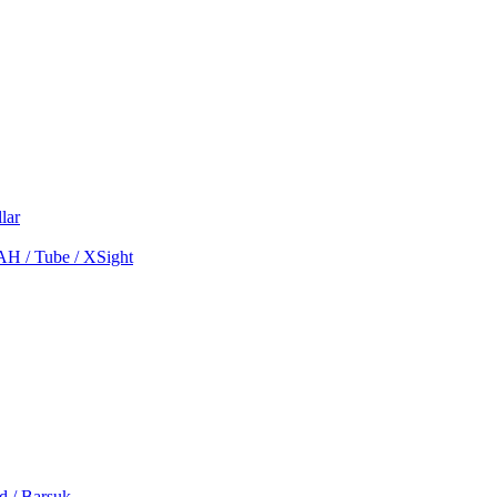
lar
MAH / Tube / XSight
d / Barsuk