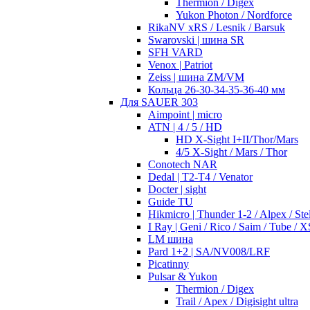
Thermion / Digex
Yukon Photon / Nordforce
RikaNV xRS / Lesnik / Barsuk
Swarovski | шина SR
SFH VARD
Venox | Patriot
Zeiss | шина ZM/VM
Кольца 26-30-34-35-36-40 мм
Для SAUER 303
Aimpoint | micro
ATN | 4 / 5 / HD
HD X-Sight I+II/Thor/Mars
4/5 X-Sight / Mars / Thor
Conotech NAR
Dedal | T2-T4 / Venator
Docter | sight
Guide TU
Hikmicro | Thunder 1-2 / Alpex / Stel
I Ray | Geni / Rico / Saim / Tube / X
LM шина
Pard 1+2 | SA/NV008/LRF
Picatinny
Pulsar & Yukon
Thermion / Digex
Trail / Apex / Digisight ultra