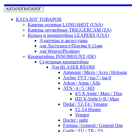
КАТАЛОГ
КАТАЛОГ
КАТАЛОГ ТОВАРОВ
Камеры целевые LONGSHOT (USA)
Камеры оружейные TRIGGERCAM (ZA)
Кольца и кронштейны LEAPERS (USA)
Адаптеры и аксессуары
для Ластохвост/Призма 9-11мм
для Weaver/Picatinny
Кронштейны INNOMOUNT (DE)
Седельные кронштейны
Для BLASER R93/R8
Aimpoint | Micro / Acro | Holosun
Archer TVT | tsa-7 / tsa-9
Arkon | Arma / Alfa
ATN | 4 / 5 / HD
4/5 X-Sight / Mars / Thor
HD X-Sight I+II / Mars
Dedal | T2-T4 / Venator
T2-T4 Hunter
Venator
Docter | sight
Fortuna | General / General One
Guide | TU / TR / TS