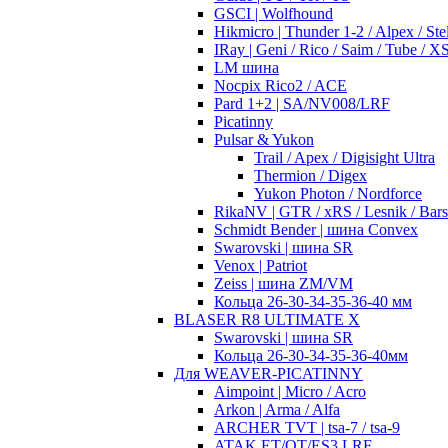
GSCI | Wolfhound
Hikmicro | Thunder 1-2 / Alpex / Stel
IRay | Geni / Rico / Saim / Tube / 
LM шина
Nocpix Rico2 / ACE
Pard 1+2 | SA/NV008/LRF
Picatinny
Pulsar & Yukon
Trail / Apex / Digisight Ultra
Thermion / Digex
Yukon Photon / Nordforce
RikaNV | GTR / xRS / Lesnik / Bar
Schmidt Bender | шина Convex
Swarovski | шина SR
Venox | Patriot
Zeiss | шина ZM/VM
Кольца 26-30-34-35-36-40 мм
BLASER R8 ULTIMATE X
Swarovski | шина SR
Кольца 26-30-34-35-36-40мм
Для WEAVER-PICATINNY
Aimpoint | Micro / Acro
Arkon | Arma / Alfa
ARCHER TVT | tsa-7 / tsa-9
ATAK ET/OT/ES3 LRF