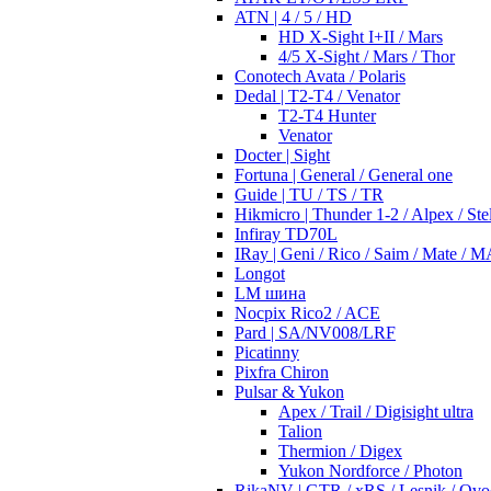
ATN | 4 / 5 / HD
HD X-Sight I+II / Mars
4/5 X-Sight / Mars / Thor
Conotech Avata / Polaris
Dedal | T2-T4 / Venator
T2-T4 Hunter
Venator
Docter | Sight
Fortuna | General / General one
Guide | TU / TS / TR
Hikmicro | Thunder 1-2 / Alpex / Stel
Infiray TD70L
IRay | Geni / Rico / Saim / Mate / 
Longot
LM шина
Nocpix Rico2 / ACE
Pard | SA/NV008/LRF
Picatinny
Pixfra Chiron
Pulsar & Yukon
Apex / Trail / Digisight ultra
Talion
Thermion / Digex
Yukon Nordforce / Photon
RikaNV | GTR / xRS / Lesnik / Ovo