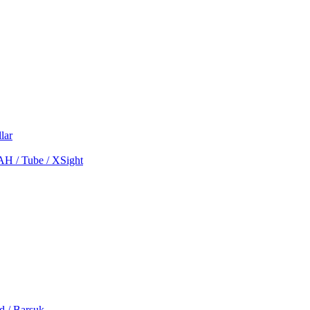
lar
MAH / Tube / XSight
d / Barsuk