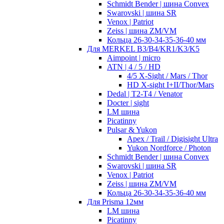
Schmidt Bender | шина Convex
Swarovski | шина SR
Venox | Patriot
Zeiss | шина ZM/VM
Кольца 26-30-34-35-36-40 мм
Для MERKEL B3/B4/KR1/K3/K5
Aimpoint | micro
ATN | 4 / 5 / HD
4/5 X-Sight / Mars / Thor
HD X-sight I+II/Thor/Mars
Dedal | T2-T4 / Venator
Docter | sight
LM шина
Picatinny
Pulsar & Yukon
Apex / Trail / Digisight Ultra
Yukon Nordforce / Photon
Schmidt Bender | шина Convex
Swarovski | шина SR
Venox | Patriot
Zeiss | шина ZM/VM
Кольца 26-30-34-35-36-40 мм
Для Prisma 12мм
LM шина
Picatinny