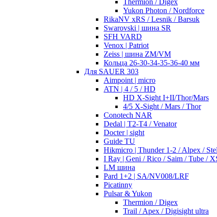
Thermion / Digex
Yukon Photon / Nordforce
RikaNV xRS / Lesnik / Barsuk
Swarovski | шина SR
SFH VARD
Venox | Patriot
Zeiss | шина ZM/VM
Кольца 26-30-34-35-36-40 мм
Для SAUER 303
Aimpoint | micro
ATN | 4 / 5 / HD
HD X-Sight I+II/Thor/Mars
4/5 X-Sight / Mars / Thor
Conotech NAR
Dedal | T2-T4 / Venator
Docter | sight
Guide TU
Hikmicro | Thunder 1-2 / Alpex / Stel
I Ray | Geni / Rico / Saim / Tube / X
LM шина
Pard 1+2 | SA/NV008/LRF
Picatinny
Pulsar & Yukon
Thermion / Digex
Trail / Apex / Digisight ultra