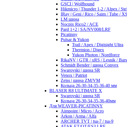
GSCI | Wolfhound
Hikmicro | Thunder 1-2 / Alpex / Stel
IRay | Geni / Rico / Saim / Tube / 
LM шина
Nocpix Rico2 / ACE
Pard 1+2 | SA/NV008/LRF
Picatinny
Pulsar & Yukon
Trail / Apex / Digisight Ultra
Thermion / Digex
Yukon Photon / Nordforce
RikaNV | GTR / xRS / Lesnik / Bar
Schmidt Bender | шина Convex
Swarovski | шина SR
Venox | Patriot
Zeiss | шина ZM/VM
Кольца 26-30-34-35-36-40 мм
BLASER R8 ULTIMATE X
Swarovski | шина SR
Кольца 26-30-34-35-36-40мм
Для WEAVER-PICATINNY
Aimpoint | Micro / Acro
Arkon | Arma / Alfa
ARCHER TVT | tsa-7 / tsa-9
ATAK ET/OT/ES3 LRF