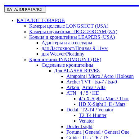
КАТАЛОГ
КАТАЛОГ
КАТАЛОГ ТОВАРОВ
Камеры целевые LONGSHOT (USA)
Камеры оружейные TRIGGERCAM (ZA)
Кольца и кронштейны LEAPERS (USA)
Адаптеры и аксессуары
для Ластохвост/Призма 9-11мм
для Weaver/Picatinny
Кронштейны INNOMOUNT (DE)
Седельные кронштейны
Для BLASER R93/R8
Aimpoint | Micro / Acro | Holosun
Archer TVT | tsa-7 / tsa-9
Arkon | Arma / Alfa
ATN | 4 / 5 / HD
4/5 X-Sight / Mars / Thor
HD X-Sight I+II / Mars
Dedal | T2-T4 / Venator
T2-T4 Hunter
Venator
Docter | sight
Fortuna | General / General One
Guide | TU / TR / TS