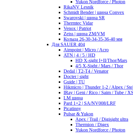
Yukon Nordforce / Photon
RikaNV Lesnik
Schmidt Bender | шина Convex
Swarovski | шина SR
Thermtec Vidar
Venox | Patriot
Zeiss | шина ZM/VM
Кольца 26-30-34-35-36-40 мм
Для SAUER 404
Aimpoint | Micro / Acro
ATN | 4 / 5 / HD
HD X-sight I+II/Thor/Mars
4/5 X-Sight / Mars / Thor
Dedal | T2-T4 / Venator
Docter | sight
Guide | TU
Hikmicro | Thunder 1-2 / Alpex / Stel
IRay | Geni / Rico / Saim / Tube / X
LM шина
Pard 1+2 | SA/NV008/LRF
Picatinny
Pulsar & Yukon
Apex / Trail / Digisight ultra
Thermion / Digex
Yukon Nordforce / Photon