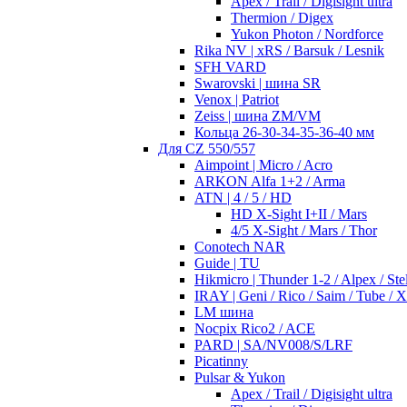
Apex / Trail / Digisight ultra
Thermion / Digex
Yukon Photon / Nordforce
Rika NV | xRS / Barsuk / Lesnik
SFH VARD
Swarovski | шина SR
Venox | Patriot
Zeiss | шина ZM/VM
Кольца 26-30-34-35-36-40 мм
Для CZ 550/557
Aimpoint | Micro / Acro
ARKON Alfa 1+2 / Arma
ATN | 4 / 5 / HD
HD X-Sight I+II / Mars
4/5 X-Sight / Mars / Thor
Conotech NAR
Guide | TU
Hikmicro | Thunder 1-2 / Alpex / Stel
IRAY | Geni / Rico / Saim / Tube / 
LM шина
Nocpix Rico2 / ACE
PARD | SA/NV008/S/LRF
Picatinny
Pulsar & Yukon
Apex / Trail / Digisight ultra