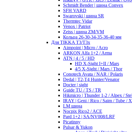
Schmidt Bender | шина Convex
SFH VARD
Swarovski | шина SR
Thermtec Vidar
Venox | Patriot
Zeiss | шина ZM/VM
Кольца 26-30-34-35-36-40 мм
Для TIKKA T3/T3x
Aimpoint | Micro / Acro
ARKON Alfa 1+2 / Arma
ATN | 4 / 5 / HD
HD X-Sight I+II / Mars
4/5 X-Sight / Mars / Thor
Conotech Avata / NAR / Polaris
Dedal | T2-T4 Hunter/Venator
Docter | sight
Guide TU / TS / TR
Hikmicro | Thunder 1-2 / Alpex / Stel
IRAY | Geni / Rico / Saim / Tube / 
LM шина
Nocpix Rico2 / ACE
Pard 1+2 | SA/NV008/LRF
Picatinny
Pulsar & Yukon