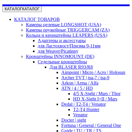
КАТАЛОГ
КАТАЛОГ
КАТАЛОГ ТОВАРОВ
Камеры целевые LONGSHOT (USA)
Камеры оружейные TRIGGERCAM (ZA)
Кольца и кронштейны LEAPERS (USA)
Адаптеры и аксессуары
для Ластохвост/Призма 9-11мм
для Weaver/Picatinny
Кронштейны INNOMOUNT (DE)
Седельные кронштейны
Для BLASER R93/R8
Aimpoint | Micro / Acro | Holosun
Archer TVT | tsa-7 / tsa-9
Arkon | Arma / Alfa
ATN | 4 / 5 / HD
4/5 X-Sight / Mars / Thor
HD X-Sight I+II / Mars
Dedal | T2-T4 / Venator
T2-T4 Hunter
Venator
Docter | sight
Fortuna | General / General One
Guide | TU / TR / TS