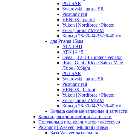
PULSAR
Swarovski | шина SR
Picatinny rail
VENOX | patriot
Yukon | Nordforce / Photon
Zeiss | шина ZM/VM
Кольца 26-30-34-35-36-40 мм
для Prisma 15мм
ATN | HD
ATN | 4 / 5
Dedal | T2-T4 Hunter / Venator
IRay | Geni / Rico / Saim / Mate
/Tube / XSight
PULSAR
Swarovski | шина SR
Picatinny rail
VENOX | Patriot
Yukon | Nordforce / Photon
Zeiss | шина ZM/VM
Кольца 26-30-34-35-36-40 мм
Кольца сменные-запасные и запчасти
Кольца для кронштейнов / запчасти
Полукольца под коллиматор / аксессуар
Picatinny | Weaver | Multirail | Blaser
База Weaver раздельная