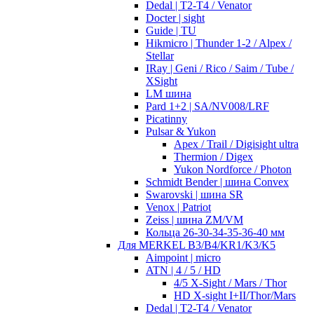
Dedal | T2-T4 / Venator
Docter | sight
Guide | TU
Hikmicro | Thunder 1-2 / Alpex /
Stellar
IRay | Geni / Rico / Saim / Tube /
XSight
LM шина
Pard 1+2 | SA/NV008/LRF
Picatinny
Pulsar & Yukon
Apex / Trail / Digisight ultra
Thermion / Digex
Yukon Nordforce / Photon
Schmidt Bender | шина Convex
Swarovski | шина SR
Venox | Patriot
Zeiss | шина ZM/VM
Кольца 26-30-34-35-36-40 мм
Для MERKEL B3/B4/KR1/K3/K5
Aimpoint | micro
ATN | 4 / 5 / HD
4/5 X-Sight / Mars / Thor
HD X-sight I+II/Thor/Mars
Dedal | T2-T4 / Venator