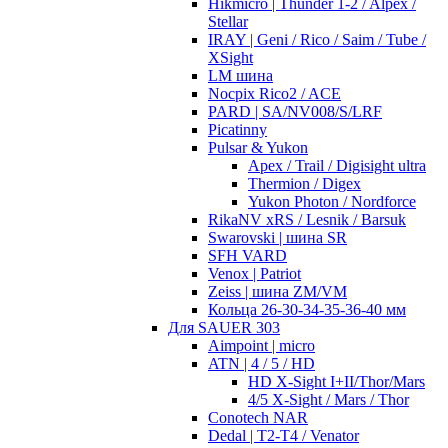
Hikmicro | Thunder 1-2 / Alpex /
Stellar
IRAY | Geni / Rico / Saim / Tube /
XSight
LM шина
Nocpix Rico2 / ACE
PARD | SA/NV008/S/LRF
Picatinny
Pulsar & Yukon
Apex / Trail / Digisight ultra
Thermion / Digex
Yukon Photon / Nordforce
RikaNV xRS / Lesnik / Barsuk
Swarovski | шина SR
SFH VARD
Venox | Patriot
Zeiss | шина ZM/VM
Кольца 26-30-34-35-36-40 мм
Для SAUER 303
Aimpoint | micro
ATN | 4 / 5 / HD
HD X-Sight I+II/Thor/Mars
4/5 X-Sight / Mars / Thor
Conotech NAR
Dedal | T2-T4 / Venator