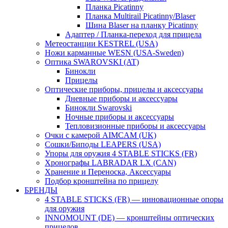
Планка Picatinny
Планка Multirail Picatinny/Blaser
Шина Blaser на планку Picatinny
Адаптер / Планка-переход для прицела
Метеостанции KESTREL (USA)
Ножи карманные WESN (USA-Sweden)
Оптика SWAROVSKI (AT)
Бинокли
Прицелы
Оптические приборы, прицелы и аксессуары
Дневные приборы и аксессуары
Бинокли Swarovski
Ночные приборы и аксессуары
Тепловизионные приборы и аксессуары
Очки с камерой AIMCAM (UK)
Сошки/Биподы LEAPERS (USA)
Упоры для оружия 4 STABLE STICKS (FR)
Хронографы LABRADAR LX (CAN)
Хранение и Переноска, Аксессуары
Подбор кронштейна по прицелу
БРЕНДЫ
4 STABLE STICKS (FR) — инновационные опоры
для оружия
INNOMOUNT (DE) — кронштейны оптических
прицелов