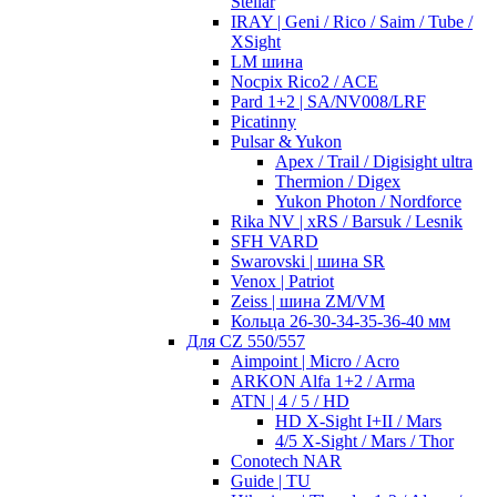
Stellar
IRAY | Geni / Rico / Saim / Tube /
XSight
LM шина
Nocpix Rico2 / ACE
Pard 1+2 | SA/NV008/LRF
Picatinny
Pulsar & Yukon
Apex / Trail / Digisight ultra
Thermion / Digex
Yukon Photon / Nordforce
Rika NV | xRS / Barsuk / Lesnik
SFH VARD
Swarovski | шина SR
Venox | Patriot
Zeiss | шина ZM/VM
Кольца 26-30-34-35-36-40 мм
Для CZ 550/557
Aimpoint | Micro / Acro
ARKON Alfa 1+2 / Arma
ATN | 4 / 5 / HD
HD X-Sight I+II / Mars
4/5 X-Sight / Mars / Thor
Conotech NAR
Guide | TU