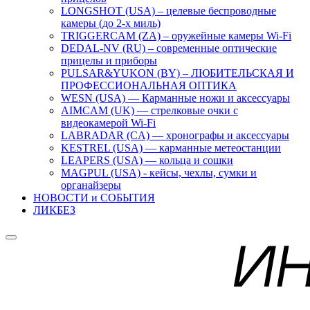
LONGSHOT (USA) – целевые беспроводные
камеры (до 2-х миль)
TRIGGERCAM (ZA) – оружейные камеры Wi-Fi
DEDAL-NV (RU) – современные оптические
прицелы и приборы
PULSAR&YUKON (BY) – ЛЮБИТЕЛЬСКАЯ И
ПРОФЕССИОНАЛЬНАЯ ОПТИКА
WESN (USA) — Карманные ножи и аксессуары
AIMCAM (UK) — стрелковые очки с
видеокамерой Wi-Fi
LABRADAR (CA) — хронографы и аксессуары
KESTREL (USA) — карманные метеостанции
LEAPERS (USA) — кольца и сошки
MAGPUL (USA) - кейсы, чехлы, сумки и
органайзеры
НОВОСТИ и СОБЫТИЯ
ЛИКБЕЗ