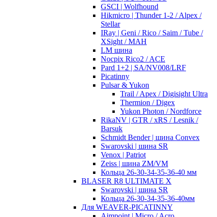
GSCI | Wolfhound
Hikmicro | Thunder 1-2 / Alpex /
Stellar
IRay | Geni / Rico / Saim / Tube /
XSight / MAH
LM шина
Nocpix Rico2 / ACE
Pard 1+2 | SA/NV008/LRF
Picatinny
Pulsar & Yukon
Trail / Apex / Digisight Ultra
Thermion / Digex
Yukon Photon / Nordforce
RikaNV | GTR / xRS / Lesnik /
Barsuk
Schmidt Bender | шина Convex
Swarovski | шина SR
Venox | Patriot
Zeiss | шина ZM/VM
Кольца 26-30-34-35-36-40 мм
BLASER R8 ULTIMATE X
Swarovski | шина SR
Кольца 26-30-34-35-36-40мм
Для WEAVER-PICATINNY
Aimpoint | Micro / Acro