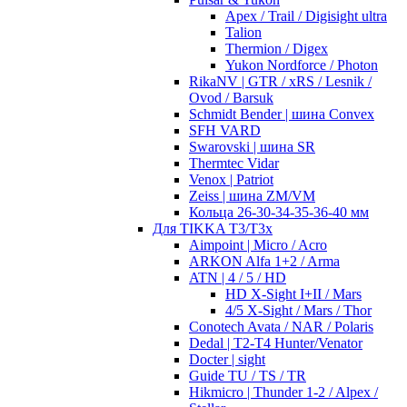
Apex / Trail / Digisight ultra
Talion
Thermion / Digex
Yukon Nordforce / Photon
RikaNV | GTR / xRS / Lesnik /
Ovod / Barsuk
Schmidt Bender | шина Convex
SFH VARD
Swarovski | шина SR
Thermtec Vidar
Venox | Patriot
Zeiss | шина ZM/VM
Кольца 26-30-34-35-36-40 мм
Для TIKKA T3/T3x
Aimpoint | Micro / Acro
ARKON Alfa 1+2 / Arma
ATN | 4 / 5 / HD
HD X-Sight I+II / Mars
4/5 X-Sight / Mars / Thor
Conotech Avata / NAR / Polaris
Dedal | T2-T4 Hunter/Venator
Docter | sight
Guide TU / TS / TR
Hikmicro | Thunder 1-2 / Alpex /