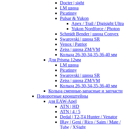
Docter | sight
LM шина
Picatinny
Pulsar & Yukon
Apex / Trail / Digisight Ultra
Yukon Nordforce / Photon
Schmidt Bender | шина Convex
Swarovski | шина SR
Venox | Patriot
Zeiss | шина ZM/VM
Кольца 26-30-34-35-36-40 мм
Для Prisma 12мм
LM шина
Picatinny
Swarovski | шина SR
Zeiss | шина ZM/VM
Кольца 26-30-34-35-36-40 мм
Кольца сменные-запасные и запчасти
Поворотные кронштейны
для EAW-Apel
ATN | HD
ATN | 4 / 5
Dedal | T2-T4 Hunter / Venator
IRay | Geni / Rico / Saim / Mate /
Tube / XSight