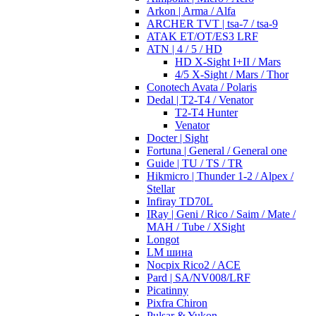
Arkon | Arma / Alfa
ARCHER TVT | tsa-7 / tsa-9
ATAK ET/OT/ES3 LRF
ATN | 4 / 5 / HD
HD X-Sight I+II / Mars
4/5 X-Sight / Mars / Thor
Conotech Avata / Polaris
Dedal | T2-T4 / Venator
T2-T4 Hunter
Venator
Docter | Sight
Fortuna | General / General one
Guide | TU / TS / TR
Hikmicro | Thunder 1-2 / Alpex /
Stellar
Infiray TD70L
IRay | Geni / Rico / Saim / Mate /
MAH / Tube / XSight
Longot
LM шина
Nocpix Rico2 / ACE
Pard | SA/NV008/LRF
Picatinny
Pixfra Chiron
Pulsar & Yukon