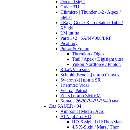
Docter | sight
Guide TU
Hikmicro | Thunder 1-2 / Alpex /
Stellar
I Ray | Geni / Rico / Saim / Tube /
XSight
LM шина
Pard 1+2 | SA/NV008/LRF
Picatinny
Pulsar & Yukon
Thermion / Digex
Trail / Apex / Digisight ultra
Yukon Nordforce / Photon
RikaNV Lesnik
Schmidt Bender | шина Convex
Swarovski | шина SR
Thermtec Vidar
Venox | Patriot
Zeiss | шина ZM/VM
Кольца 26-30-34-35-36-40 мм
Для SAUER 404
Aimpoint | Micro / Acro
ATN | 4 / 5 / HD
HD X-sight I+II/Thor/Mars
4/5 X-Sight / Mars / Thor