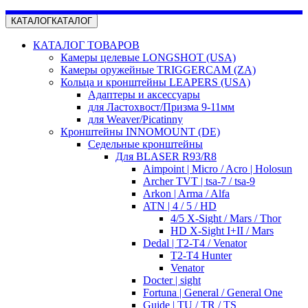
КАТАЛОГ
КАТАЛОГ
КАТАЛОГ ТОВАРОВ
Камеры целевые LONGSHOT (USA)
Камеры оружейные TRIGGERCAM (ZA)
Кольца и кронштейны LEAPERS (USA)
Адаптеры и аксессуары
для Ластохвост/Призма 9-11мм
для Weaver/Picatinny
Кронштейны INNOMOUNT (DE)
Седельные кронштейны
Для BLASER R93/R8
Aimpoint | Micro / Acro | Holosun
Archer TVT | tsa-7 / tsa-9
Arkon | Arma / Alfa
ATN | 4 / 5 / HD
4/5 X-Sight / Mars / Thor
HD X-Sight I+II / Mars
Dedal | T2-T4 / Venator
T2-T4 Hunter
Venator
Docter | sight
Fortuna | General / General One
Guide | TU / TR / TS