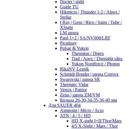
Docter | sight
Guide TU
Hikmicro | Thunder 1-2 / Alpex /
Stellar
I Ray | Geni / Rico / Saim / Tube /
XSight
LM шина
Pard 1+2 | SA/NV008/LRF
Picatinny
Pulsar & Yukon
Thermion / Digex
Trail / Apex / Digisight ultra
Yukon Nordforce / Photon
RikaNV Lesnik
Schmidt Bender | шина Convex
Swarovski | шина SR
Thermtec Vidar
Venox | Patriot
Zeiss | шина ZM/VM
Кольца 26-30-34-35-36-40 мм
Для SAUER 404
Aimpoint | Micro / Acro
ATN | 4 / 5 / HD
HD X-sight I+II/Thor/Mars
4/5 X-Sight / Mars / Thor