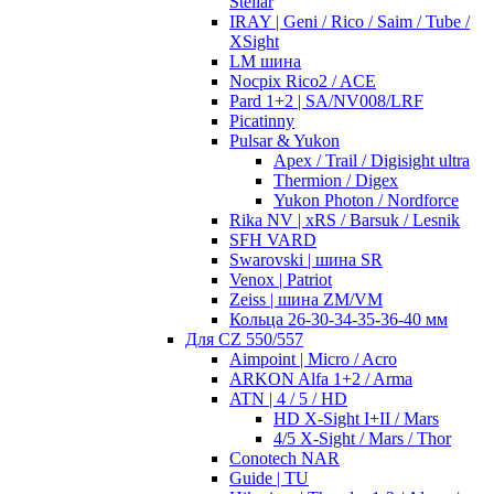
Stellar
IRAY | Geni / Rico / Saim / Tube /
XSight
LM шина
Nocpix Rico2 / ACE
Pard 1+2 | SA/NV008/LRF
Picatinny
Pulsar & Yukon
Apex / Trail / Digisight ultra
Thermion / Digex
Yukon Photon / Nordforce
Rika NV | xRS / Barsuk / Lesnik
SFH VARD
Swarovski | шина SR
Venox | Patriot
Zeiss | шина ZM/VM
Кольца 26-30-34-35-36-40 мм
Для CZ 550/557
Aimpoint | Micro / Acro
ARKON Alfa 1+2 / Arma
ATN | 4 / 5 / HD
HD X-Sight I+II / Mars
4/5 X-Sight / Mars / Thor
Conotech NAR
Guide | TU