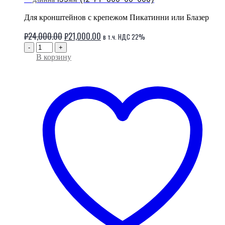
Для кронштейнов c крепежом Пикатинни или Блазер
Первоначальная
Текущая
₽
24,000.00
₽
21,000.00
в т.ч. НДС 22%
цена
цена:
-
+
В корзину
составляла
₽21,000.00.
₽24,000.00.