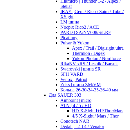
Hikmicro | Thunder 1-2 / Alpex /
Stellar
IRAY | Geni / Rico / Saim / Tube /
XSight
LM шина
Nocpix Rico2 / ACE
PARD | SA/NV008/S/LRF
Picatinny
Pulsar & Yukon
Apex / Trail / Digisight ultra
Thermion / Digex
Yukon Photon / Nordforce
RikaNV xRS / Lesnik / Barsuk
Swarovski | шина SR
SFH VARD
Venox | Patriot
Zeiss | шина ZM/VM
Кольца 26-30-34-35-36-40 мм
Для SAUER 303
Aimpoint | micro
ATN | 4 / 5 / HD
HD X-Sight I+II/Thor/Mars
4/5 X-Sight / Mars / Thor
Conotech NAR
Dedal | T2-T4 / Venator