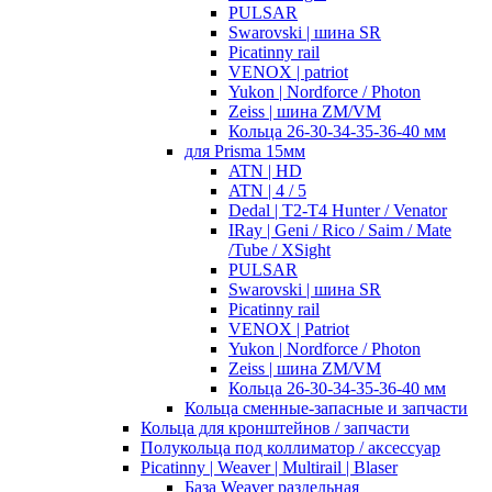
PULSAR
Swarovski | шина SR
Picatinny rail
VENOX | patriot
Yukon | Nordforce / Photon
Zeiss | шина ZM/VM
Кольца 26-30-34-35-36-40 мм
для Prisma 15мм
ATN | HD
ATN | 4 / 5
Dedal | T2-T4 Hunter / Venator
IRay | Geni / Rico / Saim / Mate
/Tube / XSight
PULSAR
Swarovski | шина SR
Picatinny rail
VENOX | Patriot
Yukon | Nordforce / Photon
Zeiss | шина ZM/VM
Кольца 26-30-34-35-36-40 мм
Кольца сменные-запасные и запчасти
Кольца для кронштейнов / запчасти
Полукольца под коллиматор / аксессуар
Picatinny | Weaver | Multirail | Blaser
База Weaver раздельная