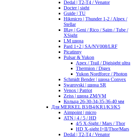
Dedal | T2-T4 / Venator
Docter | sight
Guide | TU
Hikmicro | Thunder 1-2 / Alpex /
Stellar
IRay | Geni / Rico / Saim / Tube /
XSight
LM шина
Pard 1+2 | SA/NV008/LRF
Picatinny
Pulsar & Yukon
Apex / Trail / Digisight ultra
Thermion / Digex
Yukon Nordforce / Photon
Schmidt Bender | шина Convex
Swarovski | шина SR
Venox | Patriot
Zeiss | шина ZM/VM
Кольца 26-30-34-35-36-40 мм
Для MERKEL B3/B4/KR1/K3/K5
Aimpoint | micro
ATN | 4 / 5 / HD
4/5 X-Sight / Mars / Thor
HD X-sight I+II/Thor/Mars
Dedal | T2-T4 / Venator