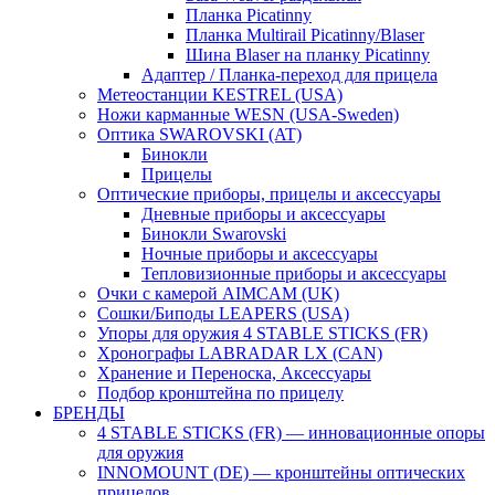
Планка Picatinny
Планка Multirail Picatinny/Blaser
Шина Blaser на планку Picatinny
Адаптер / Планка-переход для прицела
Метеостанции KESTREL (USA)
Ножи карманные WESN (USA-Sweden)
Оптика SWAROVSKI (AT)
Бинокли
Прицелы
Оптические приборы, прицелы и аксессуары
Дневные приборы и аксессуары
Бинокли Swarovski
Ночные приборы и аксессуары
Тепловизионные приборы и аксессуары
Очки с камерой AIMCAM (UK)
Сошки/Биподы LEAPERS (USA)
Упоры для оружия 4 STABLE STICKS (FR)
Хронографы LABRADAR LX (CAN)
Хранение и Переноска, Аксессуары
Подбор кронштейна по прицелу
БРЕНДЫ
4 STABLE STICKS (FR) — инновационные опоры
для оружия
INNOMOUNT (DE) — кронштейны оптических
прицелов