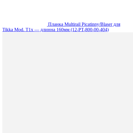
Планка Multirail Picatinny/Blaser для
Tikka Mod. T1x — длинна 160мм (12-PT-800-00-404)