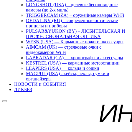
LONGSHOT (USA) – целевые беспроводные
камеры (до 2-х миль)
TRIGGERCAM (ZA) – оружейные камеры Wi-Fi
DEDAL-NV (RU) – современные оптические
прицелы и приборы
PULSAR&YUKON (BY) – ЛЮБИТЕЛЬСКАЯ И
ПРОФЕССИОНАЛЬНАЯ ОПТИКА
WESN (USA) — Карманные ножи и аксессуары
AIMCAM (UK) — стрелковые очки с
видеокамерой Wi-Fi
LABRADAR (CA) — хронографы и аксессуары
KESTREL (USA) — карманные метеостанции
LEAPERS (USA) — кольца и сошки
MAGPUL (USA) - кейсы, чехлы, сумки и
органайзеры
НОВОСТИ и СОБЫТИЯ
ЛИКБЕЗ