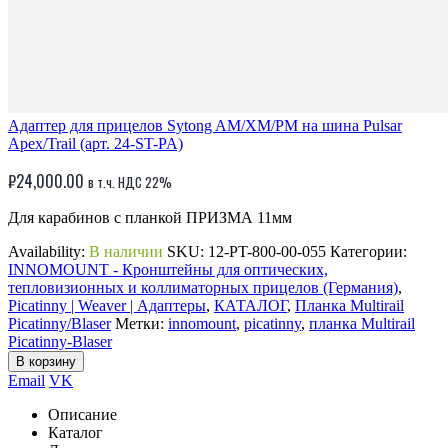
Адаптер для прицелов Sytong AM/XM/PM на шина Pulsar
Apex/Trail (арт. 24-ST-PA)
₽
24,000.00
в т.ч. НДС 22%
Для карабинов с планкой ПРИЗМА 11мм
Availability:
В наличии
SKU:
12-PT-800-00-055
Категории:
INNOMOUNT - Кронштейны для оптических,
тепловизионных и коллиматорных прицелов (Германия)
,
Picatinny | Weaver | Адаптеры
,
КАТАЛОГ
,
Планка Multirail
Picatinny/Blaser
Метки:
innomount
,
picatinny
,
планка Multirail
Picatinny-Blaser
В корзину
Email
VK
Описание
Каталог