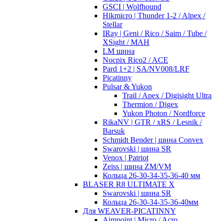
GSCI | Wolfhound
Hikmicro | Thunder 1-2 / Alpex /
Stellar
IRay | Geni / Rico / Saim / Tube /
XSight / MAH
LM шина
Nocpix Rico2 / ACE
Pard 1+2 | SA/NV008/LRF
Picatinny
Pulsar & Yukon
Trail / Apex / Digisight Ultra
Thermion / Digex
Yukon Photon / Nordforce
RikaNV | GTR / xRS / Lesnik /
Barsuk
Schmidt Bender | шина Convex
Swarovski | шина SR
Venox | Patriot
Zeiss | шина ZM/VM
Кольца 26-30-34-35-36-40 мм
BLASER R8 ULTIMATE X
Swarovski | шина SR
Кольца 26-30-34-35-36-40мм
Для WEAVER-PICATINNY
Aimpoint | Micro / Acro