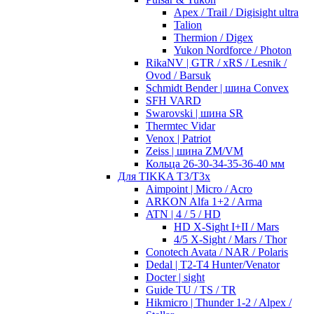
Apex / Trail / Digisight ultra
Talion
Thermion / Digex
Yukon Nordforce / Photon
RikaNV | GTR / xRS / Lesnik /
Ovod / Barsuk
Schmidt Bender | шина Convex
SFH VARD
Swarovski | шина SR
Thermtec Vidar
Venox | Patriot
Zeiss | шина ZM/VM
Кольца 26-30-34-35-36-40 мм
Для TIKKA T3/T3x
Aimpoint | Micro / Acro
ARKON Alfa 1+2 / Arma
ATN | 4 / 5 / HD
HD X-Sight I+II / Mars
4/5 X-Sight / Mars / Thor
Conotech Avata / NAR / Polaris
Dedal | T2-T4 Hunter/Venator
Docter | sight
Guide TU / TS / TR
Hikmicro | Thunder 1-2 / Alpex /