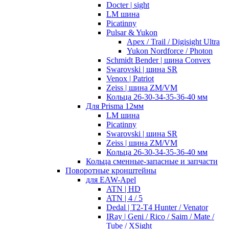
Docter | sight
LM шина
Picatinny
Pulsar & Yukon
Apex / Trail / Digisight Ultra
Yukon Nordforce / Photon
Schmidt Bender | шина Convex
Swarovski | шина SR
Venox | Patriot
Zeiss | шина ZM/VM
Кольца 26-30-34-35-36-40 мм
Для Prisma 12мм
LM шина
Picatinny
Swarovski | шина SR
Zeiss | шина ZM/VM
Кольца 26-30-34-35-36-40 мм
Кольца сменные-запасные и запчасти
Поворотные кронштейны
для EAW-Apel
ATN | HD
ATN | 4 / 5
Dedal | T2-T4 Hunter / Venator
IRay | Geni / Rico / Saim / Mate /
Tube / XSight