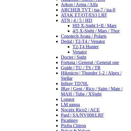
Arkon | Arma / Alfa
ARCHER TVT | tsa-7 / tsa-9
ATAK ET/OT/ES3 LRF
ATN | 4 / 5 / HD
HD X-Sight I+II / Mars
4/5 X-Sight / Mars / Thor
Conotech Avata / Polaris
Dedal | T2-T4 / Venator
T2-T4 Hunter
Venator
Docter | Sight
Fortuna | General / General one
Guide | TU / TS / TR
Hikmicro | Thunder 1-2 / Alpex /
Stellar
Infiray TD70L
IRay | Geni / Rico / Saim / Mate /
MAH / Tube / XSight
Longot
LM шина
Nocpix Rico2 / ACE
Pard | SA/NV008/LRF
Picatinny
Pixfra Chiron
Pulsar & Yukon