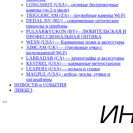
LONGSHOT (USA) – целевые беспроводные
камеры (до 2-х миль)
TRIGGERCAM (ZA) – оружейные камеры Wi-Fi
DEDAL-NV (RU) – современные оптические
прицелы и приборы
PULSAR&YUKON (BY) – ЛЮБИТЕЛЬСКАЯ И
ПРОФЕССИОНАЛЬНАЯ ОПТИКА
WESN (USA) — Карманные ножи и аксессуары
AIMCAM (UK) — стрелковые очки с
видеокамерой Wi-Fi
LABRADAR (CA) — хронографы и аксессуары
KESTREL (USA) — карманные метеостанции
LEAPERS (USA) — кольца и сошки
MAGPUL (USA) - кейсы, чехлы, сумки и
органайзеры
НОВОСТИ и СОБЫТИЯ
ЛИКБЕЗ