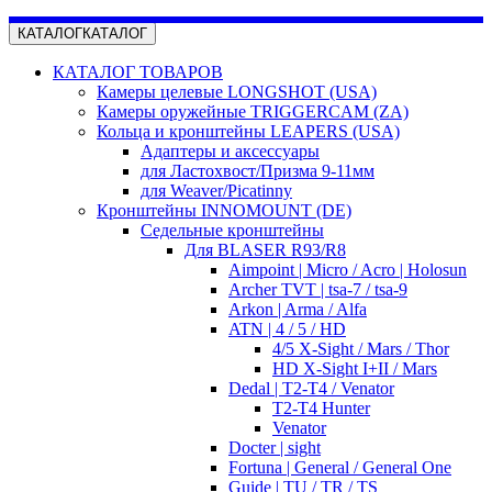
КАТАЛОГ
КАТАЛОГ
КАТАЛОГ ТОВАРОВ
Камеры целевые LONGSHOT (USA)
Камеры оружейные TRIGGERCAM (ZA)
Кольца и кронштейны LEAPERS (USA)
Адаптеры и аксессуары
для Ластохвост/Призма 9-11мм
для Weaver/Picatinny
Кронштейны INNOMOUNT (DE)
Седельные кронштейны
Для BLASER R93/R8
Aimpoint | Micro / Acro | Holosun
Archer TVT | tsa-7 / tsa-9
Arkon | Arma / Alfa
ATN | 4 / 5 / HD
4/5 X-Sight / Mars / Thor
HD X-Sight I+II / Mars
Dedal | T2-T4 / Venator
T2-T4 Hunter
Venator
Docter | sight
Fortuna | General / General One
Guide | TU / TR / TS