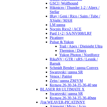
GSCI | Wolfhound
Hikmicro | Thunder 1-2 / Alpex /
Stellar
IRay | Geni / Rico / Saim / Tube /
XSight / MAH
LM шина
Nocpix Rico2 / ACE
Pard 1+2 | SA/NV008/LRF
Picatinny
Pulsar & Yukon
Trail / Apex / Digisight Ultra
Thermion / Digex
Yukon Photon / Nordforce
RikaNV | GTR / xRS / Lesnik /
Barsuk
Schmidt Bender | шина Convex
Swarovski | шина SR
Venox | Patriot
Zeiss | шина ZM/VM
Кольца 26-30-34-35-36-40 мм
BLASER R8 ULTIMATE X
Swarovski | шина SR
Кольца 26-30-34-35-36-40мм
Для WEAVER-PICATINNY
Aimpoint | Micro / Acro