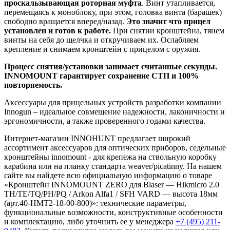
проскальзывающая роторная муфта
. Винт утапливается,
перемещаясь к моноблоку, при этом, головка винта (барашек)
свободно вращается вперед/назад.
Это значит что прицел
установлен и готов к работе.
При снятии кронштейна, тянем
винты на себя до щелчка и откручиваем их. Ослабляем
крепление и снимаем кронштейн с прицелом с оружия.
Процесс снятия/установки занимает считанные секунды.
INNOMOUNT гарантирует сохранение СТП и 100%
повторяемость.
Аксессуары для прицельных устройств разработки компании
Innogun – идеальное совмещение надежности, лаконичности и
эргономичности, а также проверенного годами качества.
Интернет-магазин INNOHUNT предлагает широкий
ассортимент аксессуаров для оптических приборов, седельные
кронштейны innomount - для крепежа на ствольную коробку
карабина или на планку стандарта weaver/picatinny. На нашем
сайте вы найдете всю официальную информацию о товаре
«Кронштейн INNOMOUNT ZERO для Blaser — Hikmicro 2.0
TH/TE/TQ/PH/PQ / Arkon Alfa1 / SFH VARD — высота 18мм
(арт.40-HMT2-18-00-800)»: технические параметры,
функциональные возможности, конструктивные особенности
и комплектацию, либо уточнить ее у менеджера
+7 (495) 211-