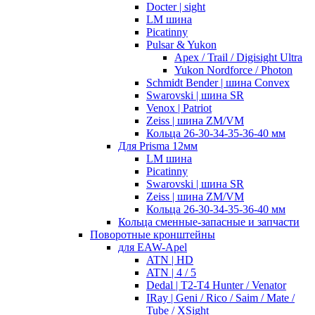
Docter | sight
LM шина
Picatinny
Pulsar & Yukon
Apex / Trail / Digisight Ultra
Yukon Nordforce / Photon
Schmidt Bender | шина Convex
Swarovski | шина SR
Venox | Patriot
Zeiss | шина ZM/VM
Кольца 26-30-34-35-36-40 мм
Для Prisma 12мм
LM шина
Picatinny
Swarovski | шина SR
Zeiss | шина ZM/VM
Кольца 26-30-34-35-36-40 мм
Кольца сменные-запасные и запчасти
Поворотные кронштейны
для EAW-Apel
ATN | HD
ATN | 4 / 5
Dedal | T2-T4 Hunter / Venator
IRay | Geni / Rico / Saim / Mate /
Tube / XSight