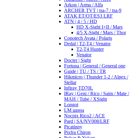
Arkon | Arma / Alfa
ARCHER TVT | tsa-7 / tsa-9
ATAK ET/OT/ES3 LRF
ATN | 4 / 5 / HD
HD X-Sight I+II / Mars
4/5 X-Sight / Mars / Thor
Conotech Avata / Polaris
Dedal | T2-T4 / Venator
T2-T4 Hunter
Venator
Docter | Sight
Fortuna | General / General one
Guide | TU / TS / TR
Hikmicro | Thunder 1-2 / Alpex /
Stellar
Infiray TD70L
IRay | Geni / Rico / Saim / Mate /
MAH / Tube / XSight
Longot
LM шина
Nocpix Rico2 / ACE
Pard | SA/NV008/LRF
Picatinny
Pixfra Chiron
Pulsar & Yukon