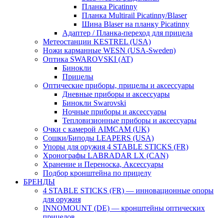
Планка Picatinny
Планка Multirail Picatinny/Blaser
Шина Blaser на планку Picatinny
Адаптер / Планка-переход для прицела
Метеостанции KESTREL (USA)
Ножи карманные WESN (USA-Sweden)
Оптика SWAROVSKI (AT)
Бинокли
Прицелы
Оптические приборы, прицелы и аксессуары
Дневные приборы и аксессуары
Бинокли Swarovski
Ночные приборы и аксессуары
Тепловизионные приборы и аксессуары
Очки с камерой AIMCAM (UK)
Сошки/Биподы LEAPERS (USA)
Упоры для оружия 4 STABLE STICKS (FR)
Хронографы LABRADAR LX (CAN)
Хранение и Переноска, Аксессуары
Подбор кронштейна по прицелу
БРЕНДЫ
4 STABLE STICKS (FR) — инновационные опоры
для оружия
INNOMOUNT (DE) — кронштейны оптических
прицелов