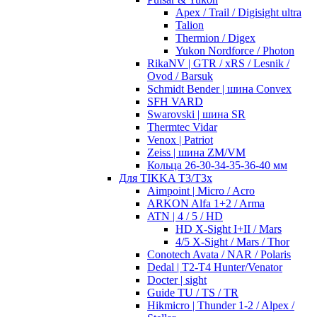
Apex / Trail / Digisight ultra
Talion
Thermion / Digex
Yukon Nordforce / Photon
RikaNV | GTR / xRS / Lesnik /
Ovod / Barsuk
Schmidt Bender | шина Convex
SFH VARD
Swarovski | шина SR
Thermtec Vidar
Venox | Patriot
Zeiss | шина ZM/VM
Кольца 26-30-34-35-36-40 мм
Для TIKKA T3/T3x
Aimpoint | Micro / Acro
ARKON Alfa 1+2 / Arma
ATN | 4 / 5 / HD
HD X-Sight I+II / Mars
4/5 X-Sight / Mars / Thor
Conotech Avata / NAR / Polaris
Dedal | T2-T4 Hunter/Venator
Docter | sight
Guide TU / TS / TR
Hikmicro | Thunder 1-2 / Alpex /