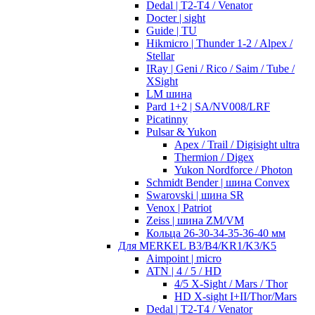
Dedal | T2-T4 / Venator
Docter | sight
Guide | TU
Hikmicro | Thunder 1-2 / Alpex /
Stellar
IRay | Geni / Rico / Saim / Tube /
XSight
LM шина
Pard 1+2 | SA/NV008/LRF
Picatinny
Pulsar & Yukon
Apex / Trail / Digisight ultra
Thermion / Digex
Yukon Nordforce / Photon
Schmidt Bender | шина Convex
Swarovski | шина SR
Venox | Patriot
Zeiss | шина ZM/VM
Кольца 26-30-34-35-36-40 мм
Для MERKEL B3/B4/KR1/K3/K5
Aimpoint | micro
ATN | 4 / 5 / HD
4/5 X-Sight / Mars / Thor
HD X-sight I+II/Thor/Mars
Dedal | T2-T4 / Venator