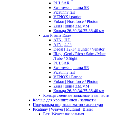
PULSAR
Swarovski | шина SR
Picatinny rail
VENOX | patriot
Yukon | Nordforce / Photon
Zeiss | шина ZM/VM
Кольца 26-30-34-35-36-40 мм
для Prisma 15мм
ATN | HD
ATN | 4 / 5
Dedal | T2-T4 Hunter / Venator
IRay | Geni / Rico / Saim / Mate
/Tube / XSight
PULSAR
Swarovski | шина SR
Picatinny rail
VENOX | Patriot
Yukon | Nordforce / Photon
Zeiss | шина ZM/VM
Кольца 26-30-34-35-36-40 мм
Кольца сменные-запасные и запчасти
Кольца для кронштейнов / запчасти
Полукольца под коллиматор / аксессуар
Picatinny | Weaver | Multirail | Blaser
База Weaver раздельная