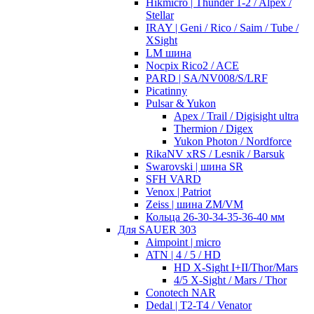
Hikmicro | Thunder 1-2 / Alpex /
Stellar
IRAY | Geni / Rico / Saim / Tube /
XSight
LM шина
Nocpix Rico2 / ACE
PARD | SA/NV008/S/LRF
Picatinny
Pulsar & Yukon
Apex / Trail / Digisight ultra
Thermion / Digex
Yukon Photon / Nordforce
RikaNV xRS / Lesnik / Barsuk
Swarovski | шина SR
SFH VARD
Venox | Patriot
Zeiss | шина ZM/VM
Кольца 26-30-34-35-36-40 мм
Для SAUER 303
Aimpoint | micro
ATN | 4 / 5 / HD
HD X-Sight I+II/Thor/Mars
4/5 X-Sight / Mars / Thor
Conotech NAR
Dedal | T2-T4 / Venator