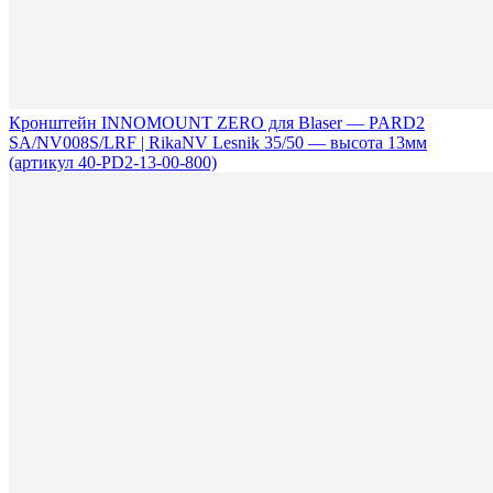
Кронштейн INNOMOUNT ZERO для Blaser — PARD2
SA/NV008S/LRF | RikaNV Lesnik 35/50 — высота 13мм
(артикул 40-PD2-13-00-800)