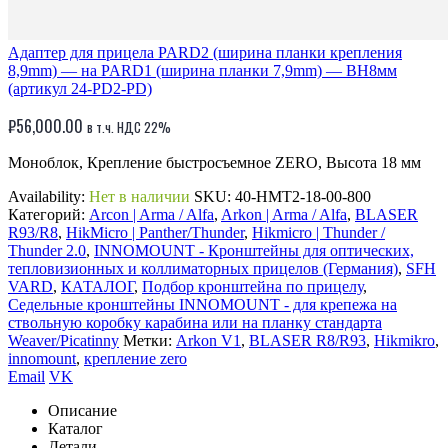
Адаптер для прицела PARD2 (ширина планки крепления
8,9mm) — на PARD1 (ширина планки 7,9mm) — BH8мм
(артикул 24-PD2-PD)
₽
56,000.00
в т.ч. НДС 22%
Моноблок, Крепление быстросъемное ZERO, Высота 18 мм
Availability:
Нет в наличии
SKU:
40-HMT2-18-00-800
Категорий:
Arcon | Arma / Alfa
,
Arkon | Arma / Alfa
,
BLASER
R93/R8
,
HikMicro | Panther/Thunder
,
Hikmicro | Thunder /
Thunder 2.0
,
INNOMOUNT - Кронштейны для оптических,
тепловизионных и коллиматорных прицелов (Германия)
,
SFH
VARD
,
КАТАЛОГ
,
Подбор кронштейна по прицелу
,
Седельные кронштейны INNOMOUNT - для крепежа на
ствольную коробку карабина или на планку стандарта
Weaver/Picatinny
Метки:
Arkon V1
,
BLASER R8/R93
,
Hikmikro
,
innomount
,
крепление zero
Email
VK
Описание
Каталог
Детали