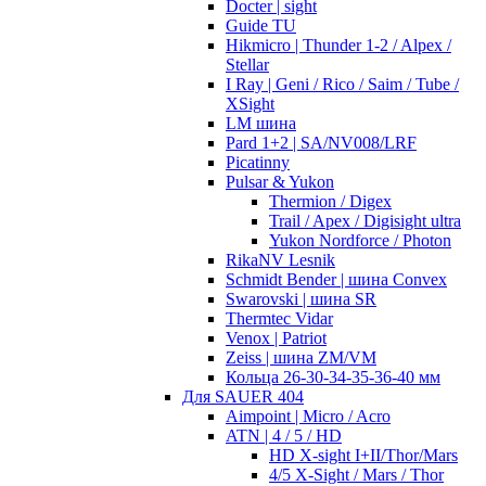
Docter | sight
Guide TU
Hikmicro | Thunder 1-2 / Alpex /
Stellar
I Ray | Geni / Rico / Saim / Tube /
XSight
LM шина
Pard 1+2 | SA/NV008/LRF
Picatinny
Pulsar & Yukon
Thermion / Digex
Trail / Apex / Digisight ultra
Yukon Nordforce / Photon
RikaNV Lesnik
Schmidt Bender | шина Convex
Swarovski | шина SR
Thermtec Vidar
Venox | Patriot
Zeiss | шина ZM/VM
Кольца 26-30-34-35-36-40 мм
Для SAUER 404
Aimpoint | Micro / Acro
ATN | 4 / 5 / HD
HD X-sight I+II/Thor/Mars
4/5 X-Sight / Mars / Thor