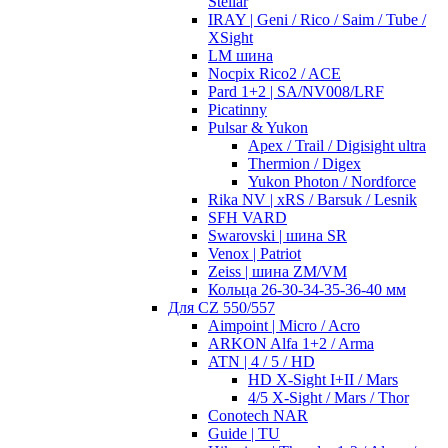
Stellar
IRAY | Geni / Rico / Saim / Tube /
XSight
LM шина
Nocpix Rico2 / ACE
Pard 1+2 | SA/NV008/LRF
Picatinny
Pulsar & Yukon
Apex / Trail / Digisight ultra
Thermion / Digex
Yukon Photon / Nordforce
Rika NV | xRS / Barsuk / Lesnik
SFH VARD
Swarovski | шина SR
Venox | Patriot
Zeiss | шина ZM/VM
Кольца 26-30-34-35-36-40 мм
Для CZ 550/557
Aimpoint | Micro / Acro
ARKON Alfa 1+2 / Arma
ATN | 4 / 5 / HD
HD X-Sight I+II / Mars
4/5 X-Sight / Mars / Thor
Conotech NAR
Guide | TU