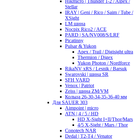
Hikmicro | Thunder 1-2 / Alpex /
Stellar
IRAY | Geni / Rico / Saim / Tube /
XSight
LM шина
Nocpix Rico2 / ACE
PARD | SA/NV008/S/LRF
Picatinny
Pulsar & Yukon
Apex / Trail / Digisight ultra
Thermion / Digex
Yukon Photon / Nordforce
RikaNV xRS / Lesnik / Barsuk
Swarovski | шина SR
SFH VARD
Venox | Patriot
Zeiss | шина ZM/VM
Кольца 26-30-34-35-36-40 мм
Для SAUER 303
Aimpoint | micro
ATN | 4 / 5 / HD
HD X-Sight I+II/Thor/Mars
4/5 X-Sight / Mars / Thor
Conotech NAR
Dedal | T2-T4 / Venator