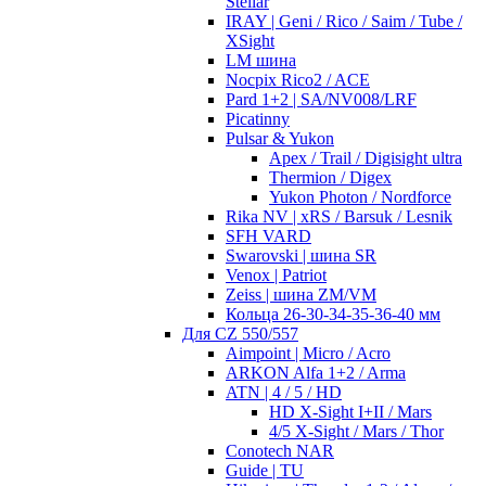
Stellar
IRAY | Geni / Rico / Saim / Tube /
XSight
LM шина
Nocpix Rico2 / ACE
Pard 1+2 | SA/NV008/LRF
Picatinny
Pulsar & Yukon
Apex / Trail / Digisight ultra
Thermion / Digex
Yukon Photon / Nordforce
Rika NV | xRS / Barsuk / Lesnik
SFH VARD
Swarovski | шина SR
Venox | Patriot
Zeiss | шина ZM/VM
Кольца 26-30-34-35-36-40 мм
Для CZ 550/557
Aimpoint | Micro / Acro
ARKON Alfa 1+2 / Arma
ATN | 4 / 5 / HD
HD X-Sight I+II / Mars
4/5 X-Sight / Mars / Thor
Conotech NAR
Guide | TU