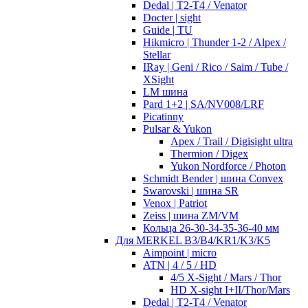
Dedal | T2-T4 / Venator
Docter | sight
Guide | TU
Hikmicro | Thunder 1-2 / Alpex /
Stellar
IRay | Geni / Rico / Saim / Tube /
XSight
LM шина
Pard 1+2 | SA/NV008/LRF
Picatinny
Pulsar & Yukon
Apex / Trail / Digisight ultra
Thermion / Digex
Yukon Nordforce / Photon
Schmidt Bender | шина Convex
Swarovski | шина SR
Venox | Patriot
Zeiss | шина ZM/VM
Кольца 26-30-34-35-36-40 мм
Для MERKEL B3/B4/KR1/K3/K5
Aimpoint | micro
ATN | 4 / 5 / HD
4/5 X-Sight / Mars / Thor
HD X-sight I+II/Thor/Mars
Dedal | T2-T4 / Venator