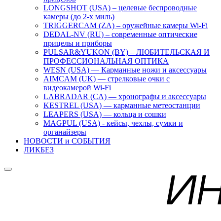
LONGSHOT (USA) – целевые беспроводные
камеры (до 2-х миль)
TRIGGERCAM (ZA) – оружейные камеры Wi-Fi
DEDAL-NV (RU) – современные оптические
прицелы и приборы
PULSAR&YUKON (BY) – ЛЮБИТЕЛЬСКАЯ И
ПРОФЕССИОНАЛЬНАЯ ОПТИКА
WESN (USA) — Карманные ножи и аксессуары
AIMCAM (UK) — стрелковые очки с
видеокамерой Wi-Fi
LABRADAR (CA) — хронографы и аксессуары
KESTREL (USA) — карманные метеостанции
LEAPERS (USA) — кольца и сошки
MAGPUL (USA) - кейсы, чехлы, сумки и
органайзеры
НОВОСТИ и СОБЫТИЯ
ЛИКБЕЗ