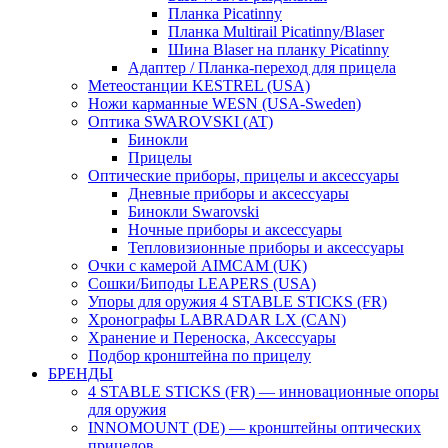
Планка Picatinny
Планка Multirail Picatinny/Blaser
Шина Blaser на планку Picatinny
Адаптер / Планка-переход для прицела
Метеостанции KESTREL (USA)
Ножи карманные WESN (USA-Sweden)
Оптика SWAROVSKI (AT)
Бинокли
Прицелы
Оптические приборы, прицелы и аксессуары
Дневные приборы и аксессуары
Бинокли Swarovski
Ночные приборы и аксессуары
Тепловизионные приборы и аксессуары
Очки с камерой AIMCAM (UK)
Сошки/Биподы LEAPERS (USA)
Упоры для оружия 4 STABLE STICKS (FR)
Хронографы LABRADAR LX (CAN)
Хранение и Переноска, Аксессуары
Подбор кронштейна по прицелу
БРЕНДЫ
4 STABLE STICKS (FR) — инновационные опоры
для оружия
INNOMOUNT (DE) — кронштейны оптических
прицелов