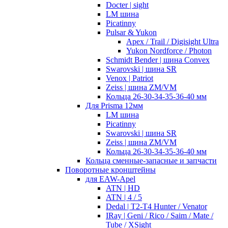
Docter | sight
LM шина
Picatinny
Pulsar & Yukon
Apex / Trail / Digisight Ultra
Yukon Nordforce / Photon
Schmidt Bender | шина Convex
Swarovski | шина SR
Venox | Patriot
Zeiss | шина ZM/VM
Кольца 26-30-34-35-36-40 мм
Для Prisma 12мм
LM шина
Picatinny
Swarovski | шина SR
Zeiss | шина ZM/VM
Кольца 26-30-34-35-36-40 мм
Кольца сменные-запасные и запчасти
Поворотные кронштейны
для EAW-Apel
ATN | HD
ATN | 4 / 5
Dedal | T2-T4 Hunter / Venator
IRay | Geni / Rico / Saim / Mate /
Tube / XSight