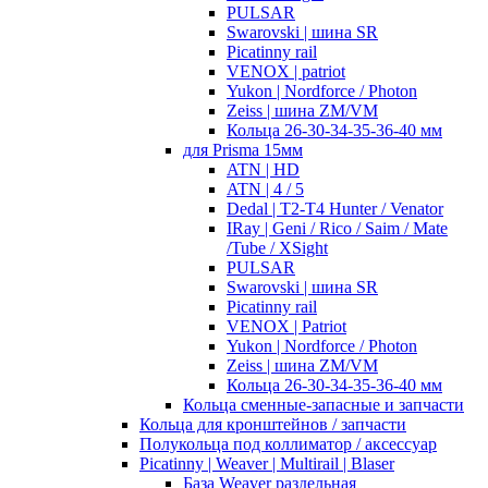
PULSAR
Swarovski | шина SR
Picatinny rail
VENOX | patriot
Yukon | Nordforce / Photon
Zeiss | шина ZM/VM
Кольца 26-30-34-35-36-40 мм
для Prisma 15мм
ATN | HD
ATN | 4 / 5
Dedal | T2-T4 Hunter / Venator
IRay | Geni / Rico / Saim / Mate
/Tube / XSight
PULSAR
Swarovski | шина SR
Picatinny rail
VENOX | Patriot
Yukon | Nordforce / Photon
Zeiss | шина ZM/VM
Кольца 26-30-34-35-36-40 мм
Кольца сменные-запасные и запчасти
Кольца для кронштейнов / запчасти
Полукольца под коллиматор / аксессуар
Picatinny | Weaver | Multirail | Blaser
База Weaver раздельная