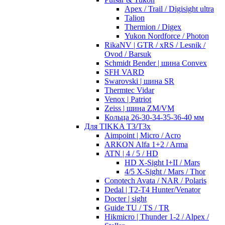
Apex / Trail / Digisight ultra
Talion
Thermion / Digex
Yukon Nordforce / Photon
RikaNV | GTR / xRS / Lesnik /
Ovod / Barsuk
Schmidt Bender | шина Convex
SFH VARD
Swarovski | шина SR
Thermtec Vidar
Venox | Patriot
Zeiss | шина ZM/VM
Кольца 26-30-34-35-36-40 мм
Для TIKKA T3/T3x
Aimpoint | Micro / Acro
ARKON Alfa 1+2 / Arma
ATN | 4 / 5 / HD
HD X-Sight I+II / Mars
4/5 X-Sight / Mars / Thor
Conotech Avata / NAR / Polaris
Dedal | T2-T4 Hunter/Venator
Docter | sight
Guide TU / TS / TR
Hikmicro | Thunder 1-2 / Alpex /