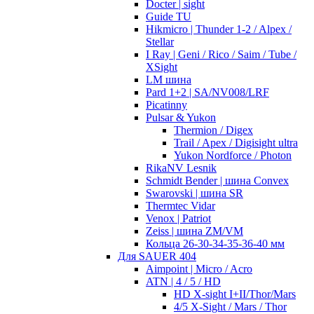
Docter | sight
Guide TU
Hikmicro | Thunder 1-2 / Alpex /
Stellar
I Ray | Geni / Rico / Saim / Tube /
XSight
LM шина
Pard 1+2 | SA/NV008/LRF
Picatinny
Pulsar & Yukon
Thermion / Digex
Trail / Apex / Digisight ultra
Yukon Nordforce / Photon
RikaNV Lesnik
Schmidt Bender | шина Convex
Swarovski | шина SR
Thermtec Vidar
Venox | Patriot
Zeiss | шина ZM/VM
Кольца 26-30-34-35-36-40 мм
Для SAUER 404
Aimpoint | Micro / Acro
ATN | 4 / 5 / HD
HD X-sight I+II/Thor/Mars
4/5 X-Sight / Mars / Thor