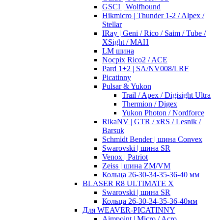
GSCI | Wolfhound
Hikmicro | Thunder 1-2 / Alpex /
Stellar
IRay | Geni / Rico / Saim / Tube /
XSight / MAH
LM шина
Nocpix Rico2 / ACE
Pard 1+2 | SA/NV008/LRF
Picatinny
Pulsar & Yukon
Trail / Apex / Digisight Ultra
Thermion / Digex
Yukon Photon / Nordforce
RikaNV | GTR / xRS / Lesnik /
Barsuk
Schmidt Bender | шина Convex
Swarovski | шина SR
Venox | Patriot
Zeiss | шина ZM/VM
Кольца 26-30-34-35-36-40 мм
BLASER R8 ULTIMATE X
Swarovski | шина SR
Кольца 26-30-34-35-36-40мм
Для WEAVER-PICATINNY
Aimpoint | Micro / Acro