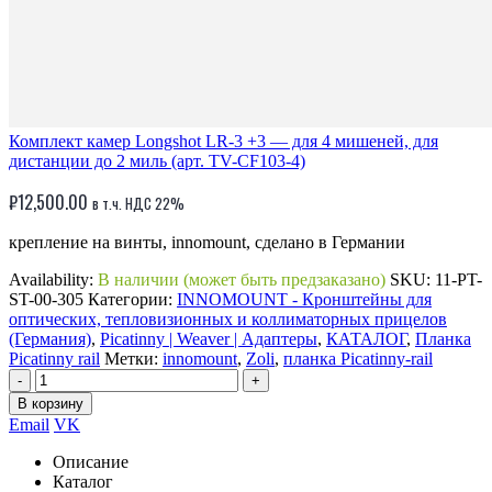
Комплект камер Longshot LR-3 +3 — для 4 мишеней, для
дистанции до 2 миль (арт. TV-CF103-4)
₽
12,500.00
в т.ч. НДС 22%
крепление на винты, innomount, сделано в Германии
Availability:
В наличии (может быть предзаказано)
SKU:
11-PT-
ST-00-305
Категории:
INNOMOUNT - Кронштейны для
оптических, тепловизионных и коллиматорных прицелов
(Германия)
,
Picatinny | Weaver | Адаптеры
,
КАТАЛОГ
,
Планка
Picatinny rail
Метки:
innomount
,
Zoli
,
планка Picatinny-rail
-
+
В корзину
Email
VK
Описание
Каталог