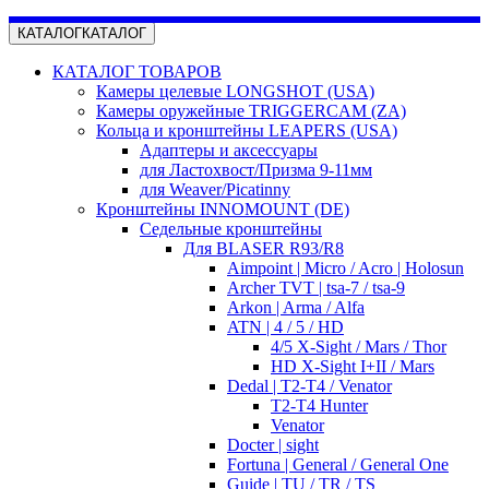
КАТАЛОГ
КАТАЛОГ
КАТАЛОГ ТОВАРОВ
Камеры целевые LONGSHOT (USA)
Камеры оружейные TRIGGERCAM (ZA)
Кольца и кронштейны LEAPERS (USA)
Адаптеры и аксессуары
для Ластохвост/Призма 9-11мм
для Weaver/Picatinny
Кронштейны INNOMOUNT (DE)
Седельные кронштейны
Для BLASER R93/R8
Aimpoint | Micro / Acro | Holosun
Archer TVT | tsa-7 / tsa-9
Arkon | Arma / Alfa
ATN | 4 / 5 / HD
4/5 X-Sight / Mars / Thor
HD X-Sight I+II / Mars
Dedal | T2-T4 / Venator
T2-T4 Hunter
Venator
Docter | sight
Fortuna | General / General One
Guide | TU / TR / TS