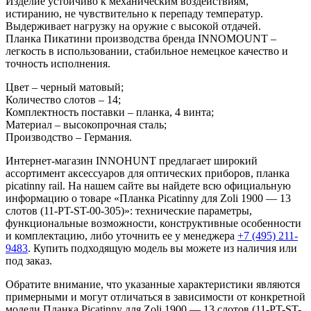
Изделие устойчиво к механическим воздействиям,
истиранию, не чувствительно к перепаду температур.
Выдерживает нагрузку на оружие с высокой отдачей.
Планка Пикатини производства бренда INNOMOUNT –
легкость в использовании, стабильное немецкое качество и
точность исполнения.
Цвет – черный матовый;
Количество слотов – 14;
Комплектность поставки – планка, 4 винта;
Материал – высокопрочная сталь;
Производство – Германия.
Интернет-магазин INNOHUNT предлагает широкий
ассортимент аксессуаров для оптических приборов, планка
picatinny rail. На нашем сайте вы найдете всю официальную
информацию о товаре «Планка Picatinny для Zoli 1900 — 13
слотов (11-PT-ST-00-305)»: технические параметры,
функциональные возможности, конструктивные особенности
и комплектацию, либо уточнить ее у менеджера
+7 (495) 211-
9483
. Купить подходящую модель вы можете из наличия или
под заказ.
Обратите внимание, что указанные характеристики являются
примерными и могут отличаться в зависимости от конкретной
модели Планка Picatinny для Zoli 1900 — 13 слотов (11-PT-ST-