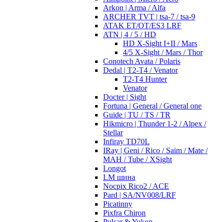
Arkon | Arma / Alfa
ARCHER TVT | tsa-7 / tsa-9
ATAK ET/OT/ES3 LRF
ATN | 4 / 5 / HD
HD X-Sight I+II / Mars
4/5 X-Sight / Mars / Thor
Conotech Avata / Polaris
Dedal | T2-T4 / Venator
T2-T4 Hunter
Venator
Docter | Sight
Fortuna | General / General one
Guide | TU / TS / TR
Hikmicro | Thunder 1-2 / Alpex /
Stellar
Infiray TD70L
IRay | Geni / Rico / Saim / Mate /
MAH / Tube / XSight
Longot
LM шина
Nocpix Rico2 / ACE
Pard | SA/NV008/LRF
Picatinny
Pixfra Chiron
Pulsar & Yukon