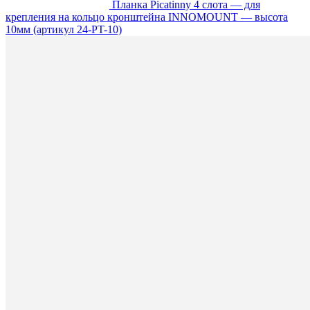
Планка Picatinny 4 слота — для
крепления на кольцо кронштейна INNOMOUNT — высота
10мм (артикул 24-PT-10)