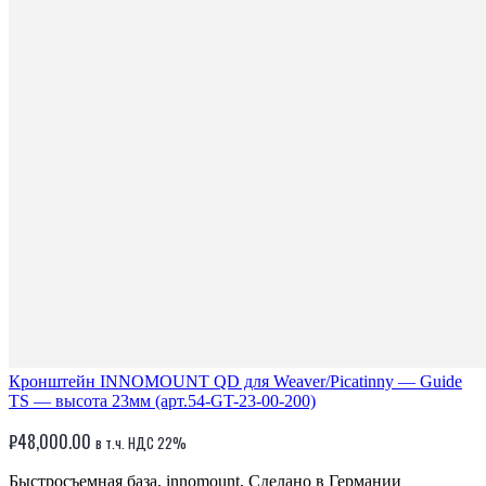
Кронштейн INNOMOUNT QD для Weaver/Picatinny — Guide
TS — высота 23мм (арт.54-GT-23-00-200)
₽
48,000.00
в т.ч. НДС 22%
Быстросъемная база, innomount, Сделано в Германии