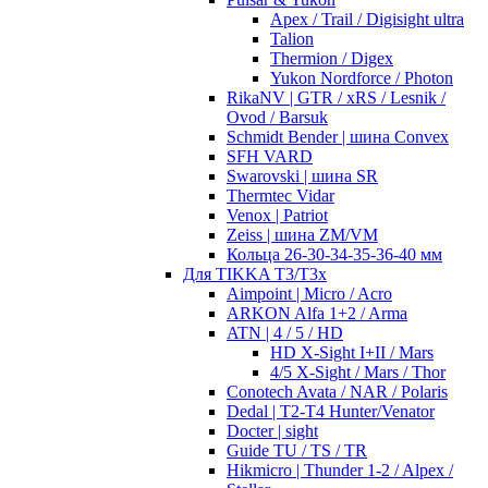
Apex / Trail / Digisight ultra
Talion
Thermion / Digex
Yukon Nordforce / Photon
RikaNV | GTR / xRS / Lesnik /
Ovod / Barsuk
Schmidt Bender | шина Convex
SFH VARD
Swarovski | шина SR
Thermtec Vidar
Venox | Patriot
Zeiss | шина ZM/VM
Кольца 26-30-34-35-36-40 мм
Для TIKKA T3/T3x
Aimpoint | Micro / Acro
ARKON Alfa 1+2 / Arma
ATN | 4 / 5 / HD
HD X-Sight I+II / Mars
4/5 X-Sight / Mars / Thor
Conotech Avata / NAR / Polaris
Dedal | T2-T4 Hunter/Venator
Docter | sight
Guide TU / TS / TR
Hikmicro | Thunder 1-2 / Alpex /