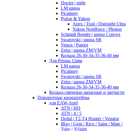
Docter | sight
LM шина
Picatinny
Pulsar & Yukon
Apex / Trail / Digisight Ultra
Yukon Nordforce / Photon
Schmidt Bender | шина Convex
Swarovski | шина SR
Venox | Patriot
Zeiss | шина ZM/VM
Кольца 26-30-34-35-36-40 мм
Для Prisma 12мм
LM шина
Picatinny
Swarovski | шина SR
Zeiss | шина ZM/VM
Кольца 26-30-34-35-36-40 мм
Кольца сменные-запасные и запчасти
Поворотные кронштейны
для EAW-Apel
ATN | HD
ATN | 4 / 5
Dedal | T2-T4 Hunter / Venator
IRay | Geni / Rico / Saim / Mate /
Tube / XSight