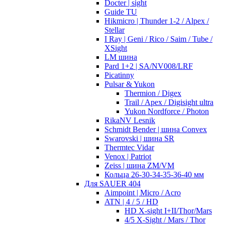
Docter | sight
Guide TU
Hikmicro | Thunder 1-2 / Alpex /
Stellar
I Ray | Geni / Rico / Saim / Tube /
XSight
LM шина
Pard 1+2 | SA/NV008/LRF
Picatinny
Pulsar & Yukon
Thermion / Digex
Trail / Apex / Digisight ultra
Yukon Nordforce / Photon
RikaNV Lesnik
Schmidt Bender | шина Convex
Swarovski | шина SR
Thermtec Vidar
Venox | Patriot
Zeiss | шина ZM/VM
Кольца 26-30-34-35-36-40 мм
Для SAUER 404
Aimpoint | Micro / Acro
ATN | 4 / 5 / HD
HD X-sight I+II/Thor/Mars
4/5 X-Sight / Mars / Thor