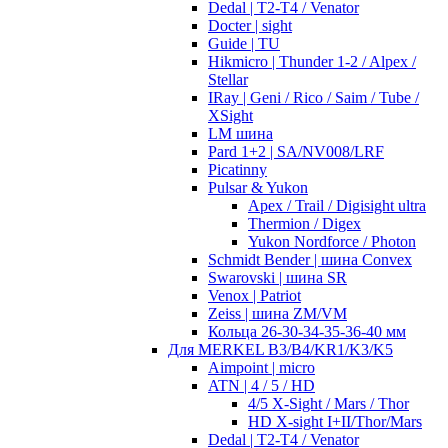
Dedal | T2-T4 / Venator
Docter | sight
Guide | TU
Hikmicro | Thunder 1-2 / Alpex /
Stellar
IRay | Geni / Rico / Saim / Tube /
XSight
LM шина
Pard 1+2 | SA/NV008/LRF
Picatinny
Pulsar & Yukon
Apex / Trail / Digisight ultra
Thermion / Digex
Yukon Nordforce / Photon
Schmidt Bender | шина Convex
Swarovski | шина SR
Venox | Patriot
Zeiss | шина ZM/VM
Кольца 26-30-34-35-36-40 мм
Для MERKEL B3/B4/KR1/K3/K5
Aimpoint | micro
ATN | 4 / 5 / HD
4/5 X-Sight / Mars / Thor
HD X-sight I+II/Thor/Mars
Dedal | T2-T4 / Venator