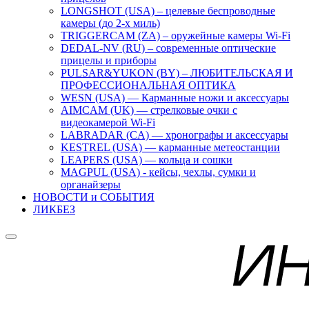
LONGSHOT (USA) – целевые беспроводные
камеры (до 2-х миль)
TRIGGERCAM (ZA) – оружейные камеры Wi-Fi
DEDAL-NV (RU) – современные оптические
прицелы и приборы
PULSAR&YUKON (BY) – ЛЮБИТЕЛЬСКАЯ И
ПРОФЕССИОНАЛЬНАЯ ОПТИКА
WESN (USA) — Карманные ножи и аксессуары
AIMCAM (UK) — стрелковые очки с
видеокамерой Wi-Fi
LABRADAR (CA) — хронографы и аксессуары
KESTREL (USA) — карманные метеостанции
LEAPERS (USA) — кольца и сошки
MAGPUL (USA) - кейсы, чехлы, сумки и
органайзеры
НОВОСТИ и СОБЫТИЯ
ЛИКБЕЗ