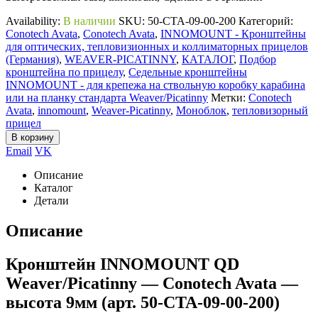
Availability:
В наличии
SKU:
50-CTA-09-00-200
Категорий:
Conotech Avata
,
Conotech Avata
,
INNOMOUNT - Кронштейны
для оптических, тепловизионных и коллиматорных прицелов
(Германия)
,
WEAVER-PICATINNY
,
КАТАЛОГ
,
Подбор
кронштейна по прицелу
,
Седельные кронштейны
INNOMOUNT - для крепежа на ствольную коробку карабина
или на планку стандарта Weaver/Picatinny
Метки:
Conotech
Avata
,
innomount
,
Weaver-Picatinny
,
Моноблок
,
тепловизорный
прицел
В корзину
Email
VK
Описание
Каталог
Детали
Описание
Кронштейн INNOMOUNT QD
Weaver/Picatinny — Conotech Avata —
высота 9мм (арт. 50-CTA-09-00-200)