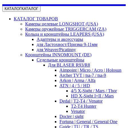
КАТАЛОГ
КАТАЛОГ
КАТАЛОГ ТОВАРОВ
Камеры целевые LONGSHOT (USA)
Камеры оружейные TRIGGERCAM (ZA)
Кольца и кронштейны LEAPERS (USA)
Адаптеры и аксессуары
для Ластохвост/Призма 9-11мм
для Weaver/Picatinny
Кронштейны INNOMOUNT (DE)
Седельные кронштейны
Для BLASER R93/R8
Aimpoint | Micro / Acro | Holosun
Archer TVT | tsa-7 / tsa-9
Arkon | Arma / Alfa
ATN | 4 / 5 / HD
4/5 X-Sight / Mars / Thor
HD X-Sight I+II / Mars
Dedal | T2-T4 / Venator
T2-T4 Hunter
Venator
Docter | sight
Fortuna | General / General One
Guide | TU / TR / TS