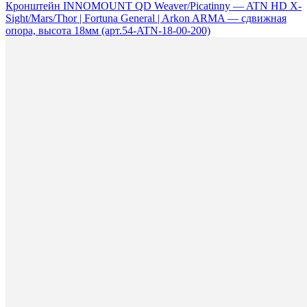
Кронштейн INNOMOUNT QD Weaver/Picatinny — ATN HD X-
Sight/Mars/Thor | Fortuna General | Arkon ARMA — сдвижная
опора, высота 18мм (арт.54-ATN-18-00-200)