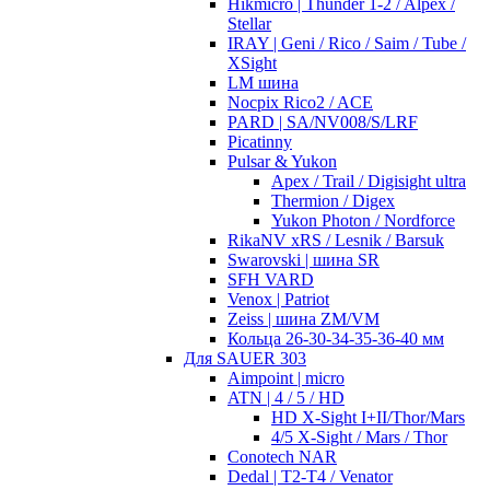
Hikmicro | Thunder 1-2 / Alpex /
Stellar
IRAY | Geni / Rico / Saim / Tube /
XSight
LM шина
Nocpix Rico2 / ACE
PARD | SA/NV008/S/LRF
Picatinny
Pulsar & Yukon
Apex / Trail / Digisight ultra
Thermion / Digex
Yukon Photon / Nordforce
RikaNV xRS / Lesnik / Barsuk
Swarovski | шина SR
SFH VARD
Venox | Patriot
Zeiss | шина ZM/VM
Кольца 26-30-34-35-36-40 мм
Для SAUER 303
Aimpoint | micro
ATN | 4 / 5 / HD
HD X-Sight I+II/Thor/Mars
4/5 X-Sight / Mars / Thor
Conotech NAR
Dedal | T2-T4 / Venator