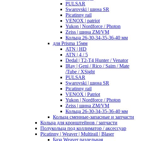
PULSAR
Swarovski | шина SR
Picatinny rail
VENOX | patriot
Yukon | Nordforce / Photon
Zeiss | шина ZM/VM
Кольца 26-30-34-35-36-40 мм
для Prisma 15мм
ATN | HD
ATN | 4 / 5
Dedal | T2-T4 Hunter / Venator
IRay | Geni / Rico / Saim / Mate
/Tube / XSight
PULSAR
Swarovski | шина SR
Picatinny rail
VENOX | Patriot
Yukon | Nordforce / Photon
Zeiss | шина ZM/VM
Кольца 26-30-34-35-36-40 мм
Кольца сменные-запасные и запчасти
Кольца для кронштейнов / запчасти
Полукольца под коллиматор / аксессуар
Picatinny | Weaver | Multirail | Blaser
База Weaver раздельная