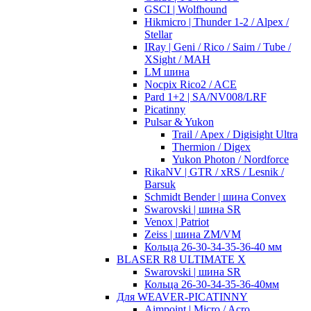
GSCI | Wolfhound
Hikmicro | Thunder 1-2 / Alpex /
Stellar
IRay | Geni / Rico / Saim / Tube /
XSight / MAH
LM шина
Nocpix Rico2 / ACE
Pard 1+2 | SA/NV008/LRF
Picatinny
Pulsar & Yukon
Trail / Apex / Digisight Ultra
Thermion / Digex
Yukon Photon / Nordforce
RikaNV | GTR / xRS / Lesnik /
Barsuk
Schmidt Bender | шина Convex
Swarovski | шина SR
Venox | Patriot
Zeiss | шина ZM/VM
Кольца 26-30-34-35-36-40 мм
BLASER R8 ULTIMATE X
Swarovski | шина SR
Кольца 26-30-34-35-36-40мм
Для WEAVER-PICATINNY
Aimpoint | Micro / Acro