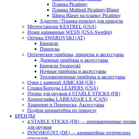
Планка Picatinny
Планка Multirail Picatinny/Blaser
Шина Blaser на планку Picatinny
Адаптер / Планка-переход для прицела
Метеостанции KESTREL (USA)
Ножи карманные WESN (USA-Sweden)
Оптика SWAROVSKI (AT)
Бинокли
Прицелы
Оптические приборы, прицелы и аксессуары
Дневные приборы и аксессуары
Бинокли Swarovski
Ночные приборы и аксессуары
Тепловизионные приборы и аксессуары
Очки с камерой AIMCAM (UK)
Сошки/Биподы LEAPERS (USA)
Упоры для оружия 4 STABLE STICKS (FR)
Хронографы LABRADAR LX (CAN)
Хранение и Переноска, Аксессуары
Подбор кронштейна по прицелу
БРЕНДЫ
4 STABLE STICKS (FR) — инновационные опоры
для оружия
INNOMOUNT (DE) — кронштейны оптических
прицелов