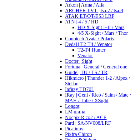
Arkon | Arma / Alfa
ARCHER TVT | tsa-7 / tsa-9
ATAK ET/OT/ES3 LRF
ATN | 4 / 5 / HD
HD X-Sight I+II / Mars
4/5 X-Sight / Mars / Thor
Conotech Avata / Polaris
Dedal | T2-T4 / Venator
T2-T4 Hunter
Venator
Docter | Sight
Fortuna | General / General one
Guide | TU / TS / TR
Hikmicro | Thunder 1-2 / Alpex /
Stellar
Infiray TD70L
IRay | Geni / Rico / Saim / Mate /
MAH / Tube / XSight
Longot
LM шина
Nocpix Rico2 / ACE
Pard | SA/NV008/LRF
Picatinny
Pixfra Chiron
Pulsar & Yukon