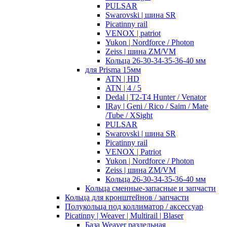
PULSAR
Swarovski | шина SR
Picatinny rail
VENOX | patriot
Yukon | Nordforce / Photon
Zeiss | шина ZM/VM
Кольца 26-30-34-35-36-40 мм
для Prisma 15мм
ATN | HD
ATN | 4 / 5
Dedal | T2-T4 Hunter / Venator
IRay | Geni / Rico / Saim / Mate
/Tube / XSight
PULSAR
Swarovski | шина SR
Picatinny rail
VENOX | Patriot
Yukon | Nordforce / Photon
Zeiss | шина ZM/VM
Кольца 26-30-34-35-36-40 мм
Кольца сменные-запасные и запчасти
Кольца для кронштейнов / запчасти
Полукольца под коллиматор / аксессуар
Picatinny | Weaver | Multirail | Blaser
База Weaver раздельная