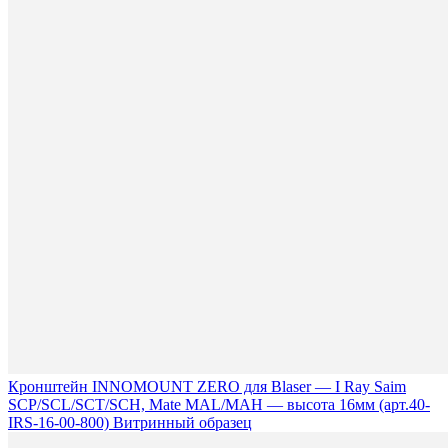
Кронштейн INNOMOUNT ZERO для Blaser — I Ray Saim
SCP/SCL/SCT/SCH, Mate MAL/MAH — высота 16мм (арт.40-
IRS-16-00-800) Витринный образец