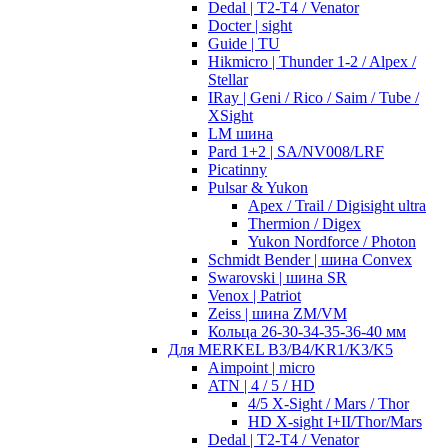
Dedal | T2-T4 / Venator
Docter | sight
Guide | TU
Hikmicro | Thunder 1-2 / Alpex /
Stellar
IRay | Geni / Rico / Saim / Tube /
XSight
LM шина
Pard 1+2 | SA/NV008/LRF
Picatinny
Pulsar & Yukon
Apex / Trail / Digisight ultra
Thermion / Digex
Yukon Nordforce / Photon
Schmidt Bender | шина Convex
Swarovski | шина SR
Venox | Patriot
Zeiss | шина ZM/VM
Кольца 26-30-34-35-36-40 мм
Для MERKEL B3/B4/KR1/K3/K5
Aimpoint | micro
ATN | 4 / 5 / HD
4/5 X-Sight / Mars / Thor
HD X-sight I+II/Thor/Mars
Dedal | T2-T4 / Venator