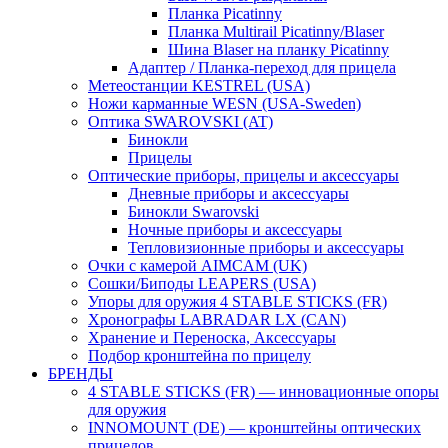
Планка Picatinny
Планка Multirail Picatinny/Blaser
Шина Blaser на планку Picatinny
Адаптер / Планка-переход для прицела
Метеостанции KESTREL (USA)
Ножи карманные WESN (USA-Sweden)
Оптика SWAROVSKI (AT)
Бинокли
Прицелы
Оптические приборы, прицелы и аксессуары
Дневные приборы и аксессуары
Бинокли Swarovski
Ночные приборы и аксессуары
Тепловизионные приборы и аксессуары
Очки с камерой AIMCAM (UK)
Сошки/Биподы LEAPERS (USA)
Упоры для оружия 4 STABLE STICKS (FR)
Хронографы LABRADAR LX (CAN)
Хранение и Переноска, Аксессуары
Подбор кронштейна по прицелу
БРЕНДЫ
4 STABLE STICKS (FR) — инновационные опоры
для оружия
INNOMOUNT (DE) — кронштейны оптических
прицелов