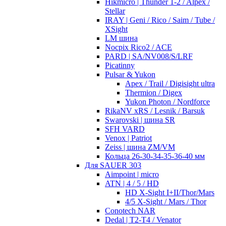
Hikmicro | Thunder 1-2 / Alpex /
Stellar
IRAY | Geni / Rico / Saim / Tube /
XSight
LM шина
Nocpix Rico2 / ACE
PARD | SA/NV008/S/LRF
Picatinny
Pulsar & Yukon
Apex / Trail / Digisight ultra
Thermion / Digex
Yukon Photon / Nordforce
RikaNV xRS / Lesnik / Barsuk
Swarovski | шина SR
SFH VARD
Venox | Patriot
Zeiss | шина ZM/VM
Кольца 26-30-34-35-36-40 мм
Для SAUER 303
Aimpoint | micro
ATN | 4 / 5 / HD
HD X-Sight I+II/Thor/Mars
4/5 X-Sight / Mars / Thor
Conotech NAR
Dedal | T2-T4 / Venator