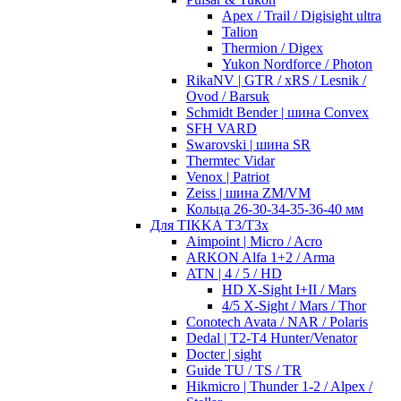
Apex / Trail / Digisight ultra
Talion
Thermion / Digex
Yukon Nordforce / Photon
RikaNV | GTR / xRS / Lesnik /
Ovod / Barsuk
Schmidt Bender | шина Convex
SFH VARD
Swarovski | шина SR
Thermtec Vidar
Venox | Patriot
Zeiss | шина ZM/VM
Кольца 26-30-34-35-36-40 мм
Для TIKKA T3/T3x
Aimpoint | Micro / Acro
ARKON Alfa 1+2 / Arma
ATN | 4 / 5 / HD
HD X-Sight I+II / Mars
4/5 X-Sight / Mars / Thor
Conotech Avata / NAR / Polaris
Dedal | T2-T4 Hunter/Venator
Docter | sight
Guide TU / TS / TR
Hikmicro | Thunder 1-2 / Alpex /