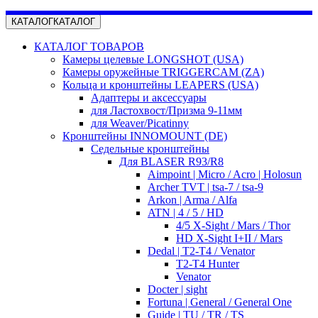
КАТАЛОГ
КАТАЛОГ
КАТАЛОГ ТОВАРОВ
Камеры целевые LONGSHOT (USA)
Камеры оружейные TRIGGERCAM (ZA)
Кольца и кронштейны LEAPERS (USA)
Адаптеры и аксессуары
для Ластохвост/Призма 9-11мм
для Weaver/Picatinny
Кронштейны INNOMOUNT (DE)
Седельные кронштейны
Для BLASER R93/R8
Aimpoint | Micro / Acro | Holosun
Archer TVT | tsa-7 / tsa-9
Arkon | Arma / Alfa
ATN | 4 / 5 / HD
4/5 X-Sight / Mars / Thor
HD X-Sight I+II / Mars
Dedal | T2-T4 / Venator
T2-T4 Hunter
Venator
Docter | sight
Fortuna | General / General One
Guide | TU / TR / TS