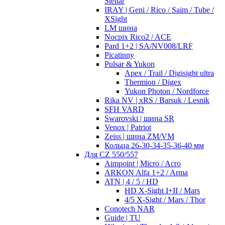
Stellar
IRAY | Geni / Rico / Saim / Tube /
XSight
LM шина
Nocpix Rico2 / ACE
Pard 1+2 | SA/NV008/LRF
Picatinny
Pulsar & Yukon
Apex / Trail / Digisight ultra
Thermion / Digex
Yukon Photon / Nordforce
Rika NV | xRS / Barsuk / Lesnik
SFH VARD
Swarovski | шина SR
Venox | Patriot
Zeiss | шина ZM/VM
Кольца 26-30-34-35-36-40 мм
Для CZ 550/557
Aimpoint | Micro / Acro
ARKON Alfa 1+2 / Arma
ATN | 4 / 5 / HD
HD X-Sight I+II / Mars
4/5 X-Sight / Mars / Thor
Conotech NAR
Guide | TU