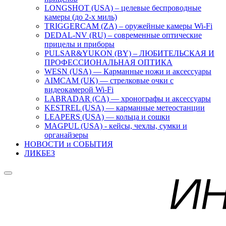
LONGSHOT (USA) – целевые беспроводные
камеры (до 2-х миль)
TRIGGERCAM (ZA) – оружейные камеры Wi-Fi
DEDAL-NV (RU) – современные оптические
прицелы и приборы
PULSAR&YUKON (BY) – ЛЮБИТЕЛЬСКАЯ И
ПРОФЕССИОНАЛЬНАЯ ОПТИКА
WESN (USA) — Карманные ножи и аксессуары
AIMCAM (UK) — стрелковые очки с
видеокамерой Wi-Fi
LABRADAR (CA) — хронографы и аксессуары
KESTREL (USA) — карманные метеостанции
LEAPERS (USA) — кольца и сошки
MAGPUL (USA) - кейсы, чехлы, сумки и
органайзеры
НОВОСТИ и СОБЫТИЯ
ЛИКБЕЗ