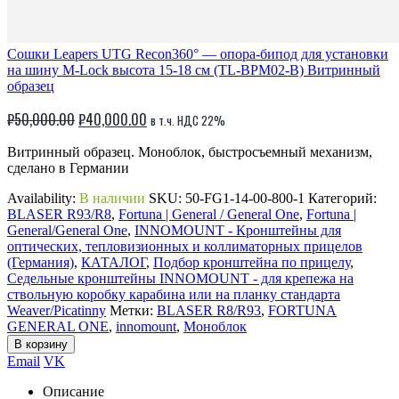
Сошки Leapers UTG Recon360° — опора-бипод для установки
на шину M-Lock высота 15-18 см (TL-BPM02-B) Витринный
образец
Первоначальная
Текущая
₽
50,000.00
₽
40,000.00
в т.ч. НДС 22%
цена
цена:
Витринный образец. Моноблок, быстросъемный механизм,
составляла
₽40,000.00.
сделано в Германии
₽50,000.00.
Availability:
В наличии
SKU:
50-FG1-14-00-800-1
Категорий:
BLASER R93/R8
,
Fortuna | General / General One
,
Fortuna |
General/General One
,
INNOMOUNT - Кронштейны для
оптических, тепловизионных и коллиматорных прицелов
(Германия)
,
КАТАЛОГ
,
Подбор кронштейна по прицелу
,
Седельные кронштейны INNOMOUNT - для крепежа на
ствольную коробку карабина или на планку стандарта
Weaver/Picatinny
Метки:
BLASER R8/R93
,
FORTUNA
GENERAL ONE
,
innomount
,
Моноблок
В корзину
Email
VK
Описание