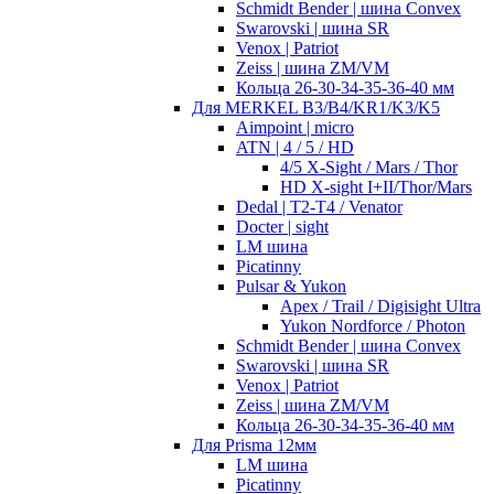
Schmidt Bender | шина Convex
Swarovski | шина SR
Venox | Patriot
Zeiss | шина ZM/VM
Кольца 26-30-34-35-36-40 мм
Для MERKEL B3/B4/KR1/K3/K5
Aimpoint | micro
ATN | 4 / 5 / HD
4/5 X-Sight / Mars / Thor
HD X-sight I+II/Thor/Mars
Dedal | T2-T4 / Venator
Docter | sight
LM шина
Picatinny
Pulsar & Yukon
Apex / Trail / Digisight Ultra
Yukon Nordforce / Photon
Schmidt Bender | шина Convex
Swarovski | шина SR
Venox | Patriot
Zeiss | шина ZM/VM
Кольца 26-30-34-35-36-40 мм
Для Prisma 12мм
LM шина
Picatinny