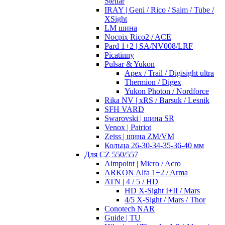
Stellar
IRAY | Geni / Rico / Saim / Tube /
XSight
LM шина
Nocpix Rico2 / ACE
Pard 1+2 | SA/NV008/LRF
Picatinny
Pulsar & Yukon
Apex / Trail / Digisight ultra
Thermion / Digex
Yukon Photon / Nordforce
Rika NV | xRS / Barsuk / Lesnik
SFH VARD
Swarovski | шина SR
Venox | Patriot
Zeiss | шина ZM/VM
Кольца 26-30-34-35-36-40 мм
Для CZ 550/557
Aimpoint | Micro / Acro
ARKON Alfa 1+2 / Arma
ATN | 4 / 5 / HD
HD X-Sight I+II / Mars
4/5 X-Sight / Mars / Thor
Conotech NAR
Guide | TU