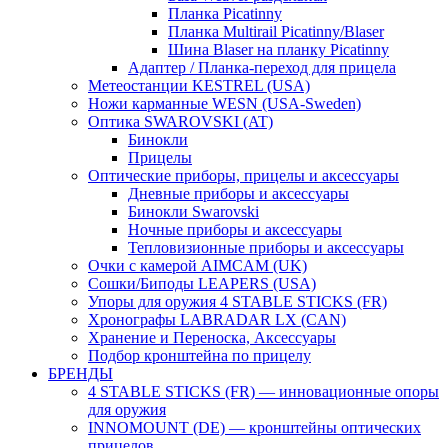
Планка Picatinny
Планка Multirail Picatinny/Blaser
Шина Blaser на планку Picatinny
Адаптер / Планка-переход для прицела
Метеостанции KESTREL (USA)
Ножи карманные WESN (USA-Sweden)
Оптика SWAROVSKI (AT)
Бинокли
Прицелы
Оптические приборы, прицелы и аксессуары
Дневные приборы и аксессуары
Бинокли Swarovski
Ночные приборы и аксессуары
Тепловизионные приборы и аксессуары
Очки с камерой AIMCAM (UK)
Сошки/Биподы LEAPERS (USA)
Упоры для оружия 4 STABLE STICKS (FR)
Хронографы LABRADAR LX (CAN)
Хранение и Переноска, Аксессуары
Подбор кронштейна по прицелу
БРЕНДЫ
4 STABLE STICKS (FR) — инновационные опоры
для оружия
INNOMOUNT (DE) — кронштейны оптических
прицелов