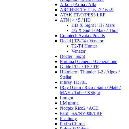
Arkon | Arma / Alfa
ARCHER TVT | tsa-7 / tsa-9
ATAK ET/OT/ES3 LRF
ATN | 4 / 5 / HD
HD X-Sight I+II / Mars
4/5 X-Sight / Mars / Thor
Conotech Avata / Polaris
Dedal | T2-T4 / Venator
T2-T4 Hunter
Venator
Docter | Sight
Fortuna | General / General one
Guide | TU / TS / TR
Hikmicro | Thunder 1-2 / Alpex /
Stellar
Infiray TD70L
IRay | Geni / Rico / Saim / Mate /
MAH / Tube / XSight
Longot
LM шина
Nocpix Rico2 / ACE
Pard | SA/NV008/LRF
Picatinny
Pixfra Chiron
Pulsar & Yukon