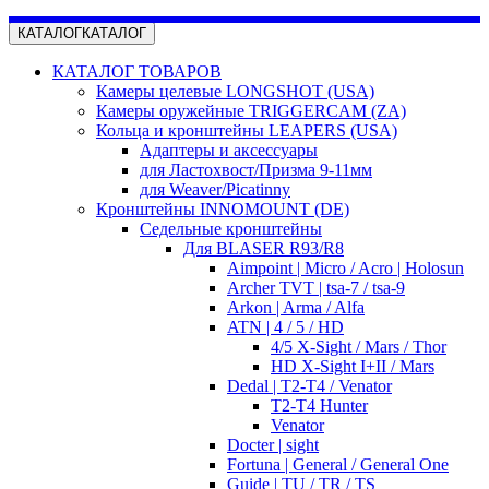
КАТАЛОГ
КАТАЛОГ
КАТАЛОГ ТОВАРОВ
Камеры целевые LONGSHOT (USA)
Камеры оружейные TRIGGERCAM (ZA)
Кольца и кронштейны LEAPERS (USA)
Адаптеры и аксессуары
для Ластохвост/Призма 9-11мм
для Weaver/Picatinny
Кронштейны INNOMOUNT (DE)
Седельные кронштейны
Для BLASER R93/R8
Aimpoint | Micro / Acro | Holosun
Archer TVT | tsa-7 / tsa-9
Arkon | Arma / Alfa
ATN | 4 / 5 / HD
4/5 X-Sight / Mars / Thor
HD X-Sight I+II / Mars
Dedal | T2-T4 / Venator
T2-T4 Hunter
Venator
Docter | sight
Fortuna | General / General One
Guide | TU / TR / TS