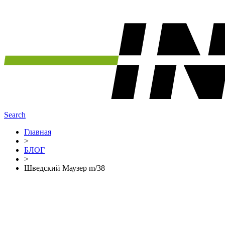
Search
Главная
>
БЛОГ
>
Шведский Маузер m/38