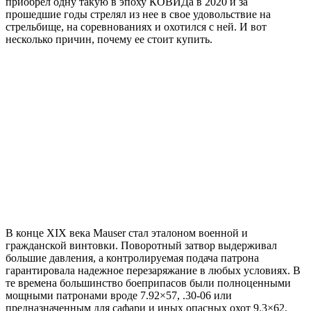
приобрел одну такую в эпоху КОВИДа в 2020 и за
прошедшие годы стрелял из нее в свое удовольствие на
стрельбище, на соревнованиях и охотился с ней. И вот
несколько причин, почему ее стоит купить.
В конце XIX века Mauser стал эталоном военной и
гражданской винтовки. Поворотный затвор выдерживал
большие давления, а контролируемая подача патрона
гарантировала надежное перезаряжание в любых условиях. В
те времена большинство боеприпасов были полноценными
мощными патронами вроде 7.92×57, .30-06 или
предназначенным для сафари и иных опасных охот 9.3×62.