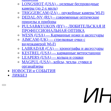
LONGSHOT (USA) – целевые беспроводные
камеры (до 2-х миль)
TRIGGERCAM (ZA) – оружейные камеры Wi-Fi
DEDAL-NV (RU) – современные оптические
прицелы и приборы
PULSAR&YUKON (BY) – ЛЮБИТЕЛЬСКАЯ И
ПРОФЕССИОНАЛЬНАЯ ОПТИКА
WESN (USA) — Карманные ножи и аксессуары
AIMCAM (UK) — стрелковые очки с
видеокамерой Wi-Fi
LABRADAR (CA) — хронографы и аксессуары
KESTREL (USA) — карманные метеостанции
LEAPERS (USA) — кольца и сошки
MAGPUL (USA) - кейсы, чехлы, сумки и
органайзеры
НОВОСТИ и СОБЫТИЯ
ЛИКБЕЗ