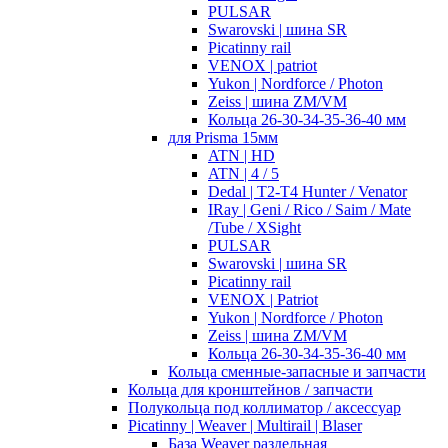
PULSAR
Swarovski | шина SR
Picatinny rail
VENOX | patriot
Yukon | Nordforce / Photon
Zeiss | шина ZM/VM
Кольца 26-30-34-35-36-40 мм
для Prisma 15мм
ATN | HD
ATN | 4 / 5
Dedal | T2-T4 Hunter / Venator
IRay | Geni / Rico / Saim / Mate
/Tube / XSight
PULSAR
Swarovski | шина SR
Picatinny rail
VENOX | Patriot
Yukon | Nordforce / Photon
Zeiss | шина ZM/VM
Кольца 26-30-34-35-36-40 мм
Кольца сменные-запасные и запчасти
Кольца для кронштейнов / запчасти
Полукольца под коллиматор / аксессуар
Picatinny | Weaver | Multirail | Blaser
База Weaver раздельная