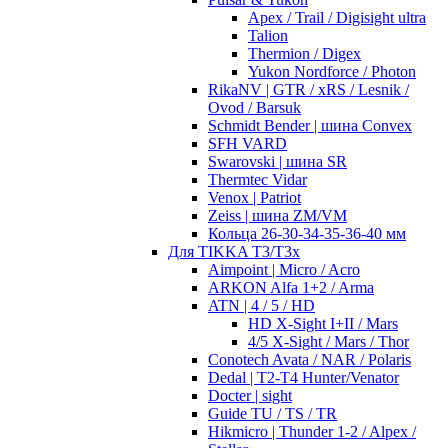
Apex / Trail / Digisight ultra
Talion
Thermion / Digex
Yukon Nordforce / Photon
RikaNV | GTR / xRS / Lesnik /
Ovod / Barsuk
Schmidt Bender | шина Convex
SFH VARD
Swarovski | шина SR
Thermtec Vidar
Venox | Patriot
Zeiss | шина ZM/VM
Кольца 26-30-34-35-36-40 мм
Для TIKKA T3/T3x
Aimpoint | Micro / Acro
ARKON Alfa 1+2 / Arma
ATN | 4 / 5 / HD
HD X-Sight I+II / Mars
4/5 X-Sight / Mars / Thor
Conotech Avata / NAR / Polaris
Dedal | T2-T4 Hunter/Venator
Docter | sight
Guide TU / TS / TR
Hikmicro | Thunder 1-2 / Alpex /