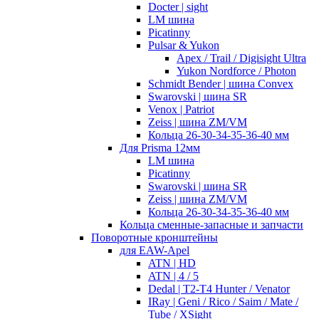
Docter | sight
LM шина
Picatinny
Pulsar & Yukon
Apex / Trail / Digisight Ultra
Yukon Nordforce / Photon
Schmidt Bender | шина Convex
Swarovski | шина SR
Venox | Patriot
Zeiss | шина ZM/VM
Кольца 26-30-34-35-36-40 мм
Для Prisma 12мм
LM шина
Picatinny
Swarovski | шина SR
Zeiss | шина ZM/VM
Кольца 26-30-34-35-36-40 мм
Кольца сменные-запасные и запчасти
Поворотные кронштейны
для EAW-Apel
ATN | HD
ATN | 4 / 5
Dedal | T2-T4 Hunter / Venator
IRay | Geni / Rico / Saim / Mate /
Tube / XSight