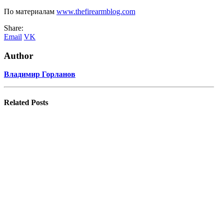
По материалам
www.thefirearmblog.com
Share:
Email
VK
Author
Владимир Горланов
Related
Posts