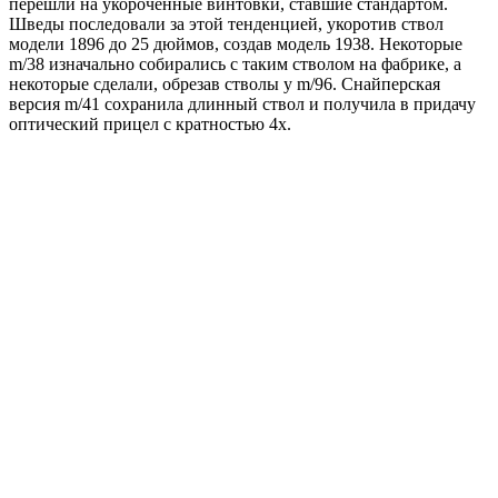
перешли на укороченные винтовки, ставшие стандартом.
Шведы последовали за этой тенденцией, укоротив ствол
модели 1896 до 25 дюймов, создав модель 1938. Некоторые
m/38 изначально собирались с таким стволом на фабрике, а
некоторые сделали, обрезав стволы у m/96. Снайперская
версия m/41 сохранила длинный ствол и получила в придачу
оптический прицел с кратностью 4х.