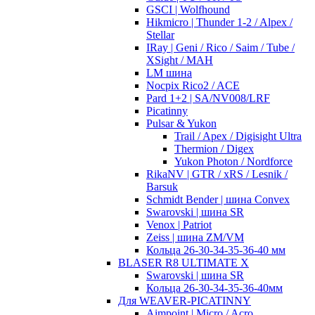
GSCI | Wolfhound
Hikmicro | Thunder 1-2 / Alpex /
Stellar
IRay | Geni / Rico / Saim / Tube /
XSight / MAH
LM шина
Nocpix Rico2 / ACE
Pard 1+2 | SA/NV008/LRF
Picatinny
Pulsar & Yukon
Trail / Apex / Digisight Ultra
Thermion / Digex
Yukon Photon / Nordforce
RikaNV | GTR / xRS / Lesnik /
Barsuk
Schmidt Bender | шина Convex
Swarovski | шина SR
Venox | Patriot
Zeiss | шина ZM/VM
Кольца 26-30-34-35-36-40 мм
BLASER R8 ULTIMATE X
Swarovski | шина SR
Кольца 26-30-34-35-36-40мм
Для WEAVER-PICATINNY
Aimpoint | Micro / Acro