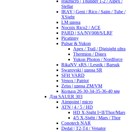
Hikmicro | Thunder 1-2 / Alpex /
Stellar
IRAY | Geni / Rico / Saim / Tube /
XSight
LM шина
Nocpix Rico2 / ACE
PARD | SA/NV008/S/LRF
Picatinny
Pulsar & Yukon
Apex / Trail / Digisight ultra
Thermion / Digex
Yukon Photon / Nordforce
RikaNV xRS / Lesnik / Barsuk
Swarovski | шина SR
SFH VARD
Venox | Patriot
Zeiss | шина ZM/VM
Кольца 26-30-34-35-36-40 мм
Для SAUER 303
Aimpoint | micro
ATN | 4 / 5 / HD
HD X-Sight I+II/Thor/Mars
4/5 X-Sight / Mars / Thor
Conotech NAR
Dedal | T2-T4 / Venator