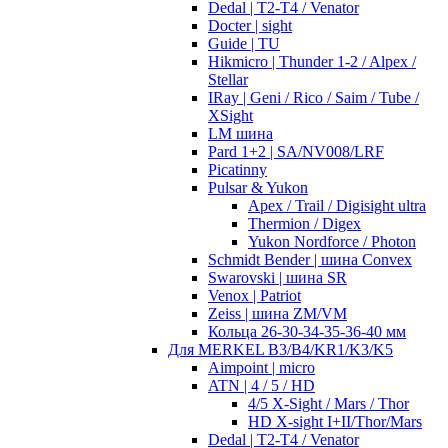
Dedal | T2-T4 / Venator
Docter | sight
Guide | TU
Hikmicro | Thunder 1-2 / Alpex /
Stellar
IRay | Geni / Rico / Saim / Tube /
XSight
LM шина
Pard 1+2 | SA/NV008/LRF
Picatinny
Pulsar & Yukon
Apex / Trail / Digisight ultra
Thermion / Digex
Yukon Nordforce / Photon
Schmidt Bender | шина Convex
Swarovski | шина SR
Venox | Patriot
Zeiss | шина ZM/VM
Кольца 26-30-34-35-36-40 мм
Для MERKEL B3/B4/KR1/K3/K5
Aimpoint | micro
ATN | 4 / 5 / HD
4/5 X-Sight / Mars / Thor
HD X-sight I+II/Thor/Mars
Dedal | T2-T4 / Venator