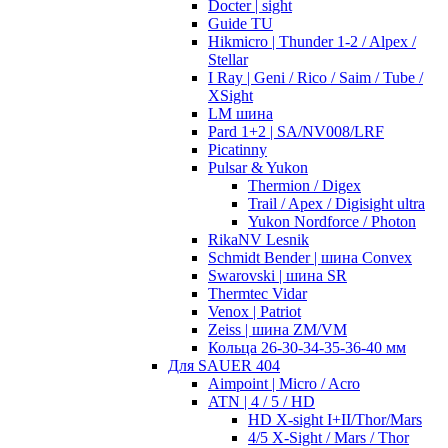
Docter | sight
Guide TU
Hikmicro | Thunder 1-2 / Alpex /
Stellar
I Ray | Geni / Rico / Saim / Tube /
XSight
LM шина
Pard 1+2 | SA/NV008/LRF
Picatinny
Pulsar & Yukon
Thermion / Digex
Trail / Apex / Digisight ultra
Yukon Nordforce / Photon
RikaNV Lesnik
Schmidt Bender | шина Convex
Swarovski | шина SR
Thermtec Vidar
Venox | Patriot
Zeiss | шина ZM/VM
Кольца 26-30-34-35-36-40 мм
Для SAUER 404
Aimpoint | Micro / Acro
ATN | 4 / 5 / HD
HD X-sight I+II/Thor/Mars
4/5 X-Sight / Mars / Thor