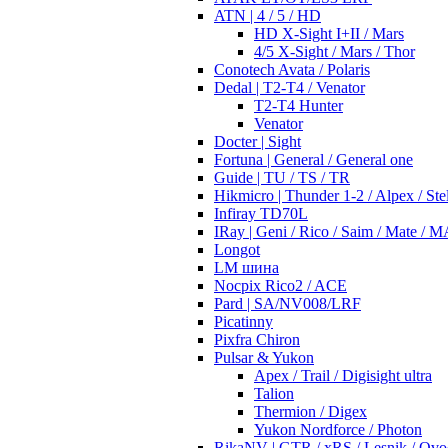
ATN | 4 / 5 / HD
HD X-Sight I+II / Mars
4/5 X-Sight / Mars / Thor
Conotech Avata / Polaris
Dedal | T2-T4 / Venator
T2-T4 Hunter
Venator
Docter | Sight
Fortuna | General / General one
Guide | TU / TS / TR
Hikmicro | Thunder 1-2 / Alpex / Stel
Infiray TD70L
IRay | Geni / Rico / Saim / Mate / 
Longot
LM шина
Nocpix Rico2 / ACE
Pard | SA/NV008/LRF
Picatinny
Pixfra Chiron
Pulsar & Yukon
Apex / Trail / Digisight ultra
Talion
Thermion / Digex
Yukon Nordforce / Photon
RikaNV | GTR / xRS / Lesnik / Ovo