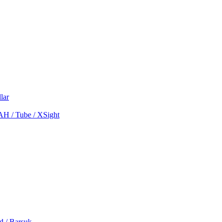
lar
MAH / Tube / XSight
d / Barsuk