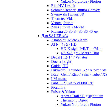
Yukon Nordforce / Photon
RikaNV Lesnik
Schmidt Bender | шина Convex
Swarovski | шина SR
Thermtec Vidar
Venox | Patriot
Zeiss | шина ZM/VM
Кольца 26-30-34-35-36-40 мм
Для SAUER 404
Aimpoint | Micro / Acro
ATN | 4 / 5 / HD
HD X-sight I+II/Thor/Mars
4/5 X-Sight / Mars / Thor
Dedal | T2-T4 / Venator
Docter | sight
Guide | TU
Hikmicro | Thunder 1-2 / Alpex / Stel
IRay | Geni / Rico / Saim / Tube / X
LM шина
Pard 1+2 | SA/NV008/LRF
Picatinny
Pulsar & Yukon
Apex / Trail / Digisight ultra
Thermion / Digex
Yukon Nordforce / Photon