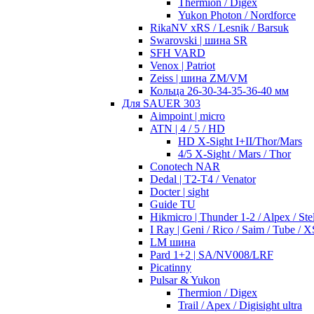
Thermion / Digex
Yukon Photon / Nordforce
RikaNV xRS / Lesnik / Barsuk
Swarovski | шина SR
SFH VARD
Venox | Patriot
Zeiss | шина ZM/VM
Кольца 26-30-34-35-36-40 мм
Для SAUER 303
Aimpoint | micro
ATN | 4 / 5 / HD
HD X-Sight I+II/Thor/Mars
4/5 X-Sight / Mars / Thor
Conotech NAR
Dedal | T2-T4 / Venator
Docter | sight
Guide TU
Hikmicro | Thunder 1-2 / Alpex / Stel
I Ray | Geni / Rico / Saim / Tube / X
LM шина
Pard 1+2 | SA/NV008/LRF
Picatinny
Pulsar & Yukon
Thermion / Digex
Trail / Apex / Digisight ultra