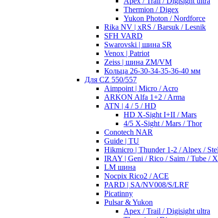
Apex / Trail / Digisight ultra
Thermion / Digex
Yukon Photon / Nordforce
Rika NV | xRS / Barsuk / Lesnik
SFH VARD
Swarovski | шина SR
Venox | Patriot
Zeiss | шина ZM/VM
Кольца 26-30-34-35-36-40 мм
Для CZ 550/557
Aimpoint | Micro / Acro
ARKON Alfa 1+2 / Arma
ATN | 4 / 5 / HD
HD X-Sight I+II / Mars
4/5 X-Sight / Mars / Thor
Conotech NAR
Guide | TU
Hikmicro | Thunder 1-2 / Alpex / Stel
IRAY | Geni / Rico / Saim / Tube / 
LM шина
Nocpix Rico2 / ACE
PARD | SA/NV008/S/LRF
Picatinny
Pulsar & Yukon
Apex / Trail / Digisight ultra