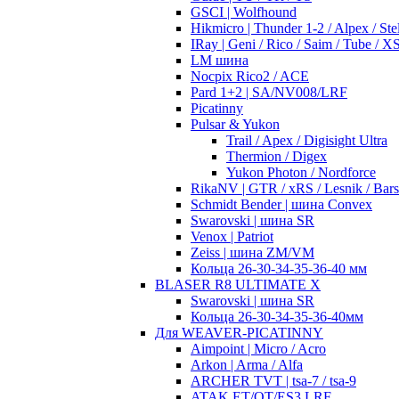
GSCI | Wolfhound
Hikmicro | Thunder 1-2 / Alpex / Stel
IRay | Geni / Rico / Saim / Tube / 
LM шина
Nocpix Rico2 / ACE
Pard 1+2 | SA/NV008/LRF
Picatinny
Pulsar & Yukon
Trail / Apex / Digisight Ultra
Thermion / Digex
Yukon Photon / Nordforce
RikaNV | GTR / xRS / Lesnik / Bar
Schmidt Bender | шина Convex
Swarovski | шина SR
Venox | Patriot
Zeiss | шина ZM/VM
Кольца 26-30-34-35-36-40 мм
BLASER R8 ULTIMATE X
Swarovski | шина SR
Кольца 26-30-34-35-36-40мм
Для WEAVER-PICATINNY
Aimpoint | Micro / Acro
Arkon | Arma / Alfa
ARCHER TVT | tsa-7 / tsa-9
ATAK ET/OT/ES3 LRF