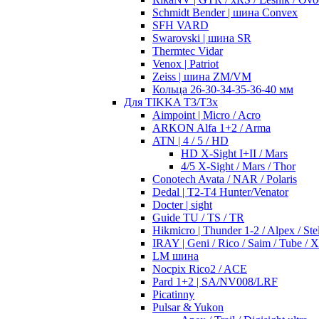
Schmidt Bender | шина Convex
SFH VARD
Swarovski | шина SR
Thermtec Vidar
Venox | Patriot
Zeiss | шина ZM/VM
Кольца 26-30-34-35-36-40 мм
Для TIKKA T3/T3x
Aimpoint | Micro / Acro
ARKON Alfa 1+2 / Arma
ATN | 4 / 5 / HD
HD X-Sight I+II / Mars
4/5 X-Sight / Mars / Thor
Conotech Avata / NAR / Polaris
Dedal | T2-T4 Hunter/Venator
Docter | sight
Guide TU / TS / TR
Hikmicro | Thunder 1-2 / Alpex / Stel
IRAY | Geni / Rico / Saim / Tube / 
LM шина
Nocpix Rico2 / ACE
Pard 1+2 | SA/NV008/LRF
Picatinny
Pulsar & Yukon