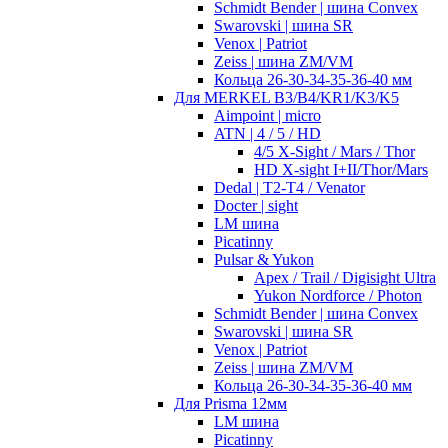
Schmidt Bender | шина Convex
Swarovski | шина SR
Venox | Patriot
Zeiss | шина ZM/VM
Кольца 26-30-34-35-36-40 мм
Для MERKEL B3/B4/KR1/K3/K5
Aimpoint | micro
ATN | 4 / 5 / HD
4/5 X-Sight / Mars / Thor
HD X-sight I+II/Thor/Mars
Dedal | T2-T4 / Venator
Docter | sight
LM шина
Picatinny
Pulsar & Yukon
Apex / Trail / Digisight Ultra
Yukon Nordforce / Photon
Schmidt Bender | шина Convex
Swarovski | шина SR
Venox | Patriot
Zeiss | шина ZM/VM
Кольца 26-30-34-35-36-40 мм
Для Prisma 12мм
LM шина
Picatinny