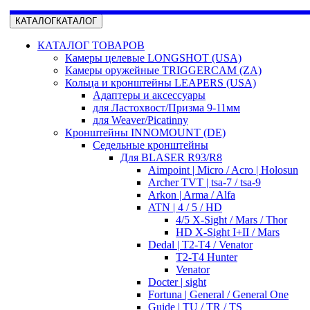
КАТАЛОГ
КАТАЛОГ
КАТАЛОГ ТОВАРОВ
Камеры целевые LONGSHOT (USA)
Камеры оружейные TRIGGERCAM (ZA)
Кольца и кронштейны LEAPERS (USA)
Адаптеры и аксессуары
для Ластохвост/Призма 9-11мм
для Weaver/Picatinny
Кронштейны INNOMOUNT (DE)
Седельные кронштейны
Для BLASER R93/R8
Aimpoint | Micro / Acro | Holosun
Archer TVT | tsa-7 / tsa-9
Arkon | Arma / Alfa
ATN | 4 / 5 / HD
4/5 X-Sight / Mars / Thor
HD X-Sight I+II / Mars
Dedal | T2-T4 / Venator
T2-T4 Hunter
Venator
Docter | sight
Fortuna | General / General One
Guide | TU / TR / TS