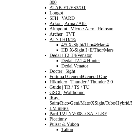
800
ATAK ET/ES3/OT
Longot
SFH | VARD
Arkon | Arma / Alfa
Aimpoint | Micro / Acro | Holosun
Archer | TVT
ATN | HD/4/5
4/5 X-Sight/Thor4/Mars4
HD X-Sight I+II/Thor/Mars
Dedal | T2-T4/Venator
Dedal T2-T4 Hunter
Dedal Venator
Docter | Sight
Fortuna | General/General One
Hikmicro | Thunder / Thunder 2.0
Guide | TR / TS / TU
GSCI | Wolfhound
iRay |
Saim/Rico/Geni/Mate/XSight/Tube/Hybri
LM шина
Pard 1/2 | NV008../ SA../ LRF
Picatinny
Pulsar & Yukon
Talion