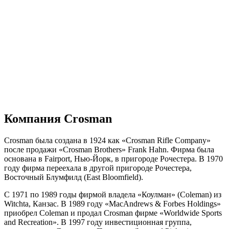
Компания Crosman
Crosman была создана в 1924 как «Crosman Rifle Company»
после продажи «Crosman Brothers» Frank Hahn. Фирма была
основана в Fairport, Нью-Йорк, в пригороде Рочестера. В 1970
году фирма переехала в другой пригороде Рочестера,
Восточный Блумфилд (East Bloomfield).
С 1971 по 1989 годы фирмой владела «Коулман» (Coleman) из
Witchta, Канзас. В 1989 году «MacAndrews & Forbes Holdings»
приобрел Coleman и продал Crosman фирме «Worldwide Sports
and Recreation». В 1997 году инвестиционная группа,