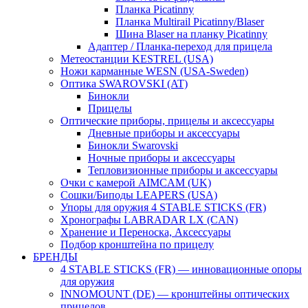
Планка Picatinny
Планка Multirail Picatinny/Blaser
Шина Blaser на планку Picatinny
Адаптер / Планка-переход для прицела
Метеостанции KESTREL (USA)
Ножи карманные WESN (USA-Sweden)
Оптика SWAROVSKI (AT)
Бинокли
Прицелы
Оптические приборы, прицелы и аксессуары
Дневные приборы и аксессуары
Бинокли Swarovski
Ночные приборы и аксессуары
Тепловизионные приборы и аксессуары
Очки с камерой AIMCAM (UK)
Сошки/Биподы LEAPERS (USA)
Упоры для оружия 4 STABLE STICKS (FR)
Хронографы LABRADAR LX (CAN)
Хранение и Переноска, Аксессуары
Подбор кронштейна по прицелу
БРЕНДЫ
4 STABLE STICKS (FR) — инновационные опоры
для оружия
INNOMOUNT (DE) — кронштейны оптических
прицелов