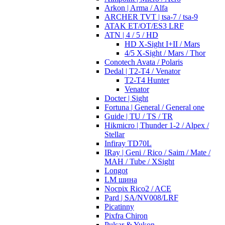
Arkon | Arma / Alfa
ARCHER TVT | tsa-7 / tsa-9
ATAK ET/OT/ES3 LRF
ATN | 4 / 5 / HD
HD X-Sight I+II / Mars
4/5 X-Sight / Mars / Thor
Conotech Avata / Polaris
Dedal | T2-T4 / Venator
T2-T4 Hunter
Venator
Docter | Sight
Fortuna | General / General one
Guide | TU / TS / TR
Hikmicro | Thunder 1-2 / Alpex /
Stellar
Infiray TD70L
IRay | Geni / Rico / Saim / Mate /
MAH / Tube / XSight
Longot
LM шина
Nocpix Rico2 / ACE
Pard | SA/NV008/LRF
Picatinny
Pixfra Chiron
Pulsar & Yukon