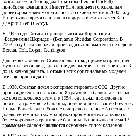
возглавляемая Леонардом Пикеттом (Leonard Pickett)
приобрела компанию. Пикетт был назначен генеральным
директором и занимал этот пост до своей смерти в 2000 году.
В настоящее время генеральным директором является Кен
Д’Арчи (Ken D’Arcy).
В 1992 году Crosman приобрел активы Корпорации
«Бенджамин Шеридан» (Benjamin Sheridan Corporation). В
2003 году Crosman начал производить пневматические версии
Beretta, Colt, Logan, Remington.
Для первых моделей Crosman были традиционны принципы
мультинакачки, когда давление для выстрела нагнетается от 3
до 10 качков рычага. Потомки этих оригинальных моделей
все еще производятся.
В 1930, Crosman начал экспериментировать с CO2. Другие
производители использовали 8 граммовые баллоны, Crosman
же воспользовался этим и в 1954 году начал производить
новые 12 граммовые баллоны, получившие название Powerlet.
Новые Powerlet дали больше выстрелов с одного баллона, а с
добавлением простых модификаторов могли использовать
более короткие 8 граммовые баллоны. В настоящее время 12
граммовые баллоны являются основным типом баллонов.
В 2004 году Crosman введены новые одноразовые источники