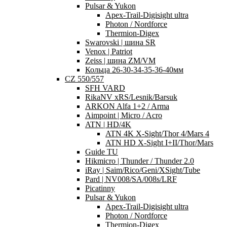
Pulsar & Yukon
Apex-Trail-Digisight ultra
Photon / Nordforce
Thermion-Digex
Swarovski | шина SR
Venox | Patriot
Zeiss | шина ZM/VM
Кольца 26-30-34-35-36-40мм
CZ 550/557
SFH VARD
RikaNV xRS/Lesnik/Barsuk
ARKON Alfa 1+2 / Arma
Aimpoint | Micro / Acro
ATN | HD/4K
ATN 4K X-Sight/Thor 4/Mars 4
ATN HD X-Sight I+II/Thor/Mars
Guide TU
Hikmicro | Thunder / Thunder 2.0
iRay | Saim/Rico/Geni/XSight/Tube
Pard | NV008/SA/008s/LRF
Picatinny
Pulsar & Yukon
Apex-Trail-Digisight ultra
Photon / Nordforce
Thermion-Digex