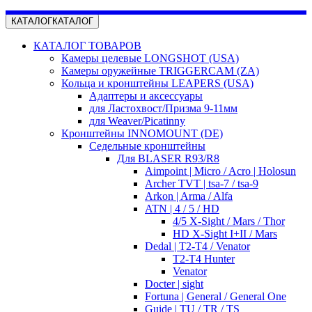
КАТАЛОГ
КАТАЛОГ
КАТАЛОГ ТОВАРОВ
Камеры целевые LONGSHOT (USA)
Камеры оружейные TRIGGERCAM (ZA)
Кольца и кронштейны LEAPERS (USA)
Адаптеры и аксессуары
для Ластохвост/Призма 9-11мм
для Weaver/Picatinny
Кронштейны INNOMOUNT (DE)
Седельные кронштейны
Для BLASER R93/R8
Aimpoint | Micro / Acro | Holosun
Archer TVT | tsa-7 / tsa-9
Arkon | Arma / Alfa
ATN | 4 / 5 / HD
4/5 X-Sight / Mars / Thor
HD X-Sight I+II / Mars
Dedal | T2-T4 / Venator
T2-T4 Hunter
Venator
Docter | sight
Fortuna | General / General One
Guide | TU / TR / TS