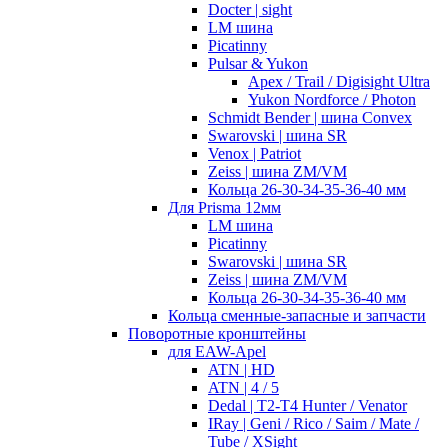
Docter | sight
LM шина
Picatinny
Pulsar & Yukon
Apex / Trail / Digisight Ultra
Yukon Nordforce / Photon
Schmidt Bender | шина Convex
Swarovski | шина SR
Venox | Patriot
Zeiss | шина ZM/VM
Кольца 26-30-34-35-36-40 мм
Для Prisma 12мм
LM шина
Picatinny
Swarovski | шина SR
Zeiss | шина ZM/VM
Кольца 26-30-34-35-36-40 мм
Кольца сменные-запасные и запчасти
Поворотные кронштейны
для EAW-Apel
ATN | HD
ATN | 4 / 5
Dedal | T2-T4 Hunter / Venator
IRay | Geni / Rico / Saim / Mate /
Tube / XSight