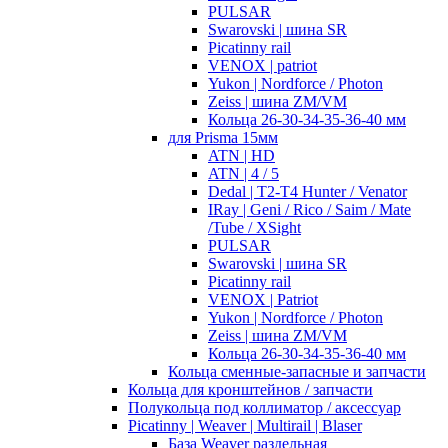
PULSAR
Swarovski | шина SR
Picatinny rail
VENOX | patriot
Yukon | Nordforce / Photon
Zeiss | шина ZM/VM
Кольца 26-30-34-35-36-40 мм
для Prisma 15мм
ATN | HD
ATN | 4 / 5
Dedal | T2-T4 Hunter / Venator
IRay | Geni / Rico / Saim / Mate
/Tube / XSight
PULSAR
Swarovski | шина SR
Picatinny rail
VENOX | Patriot
Yukon | Nordforce / Photon
Zeiss | шина ZM/VM
Кольца 26-30-34-35-36-40 мм
Кольца сменные-запасные и запчасти
Кольца для кронштейнов / запчасти
Полукольца под коллиматор / аксессуар
Picatinny | Weaver | Multirail | Blaser
База Weaver раздельная