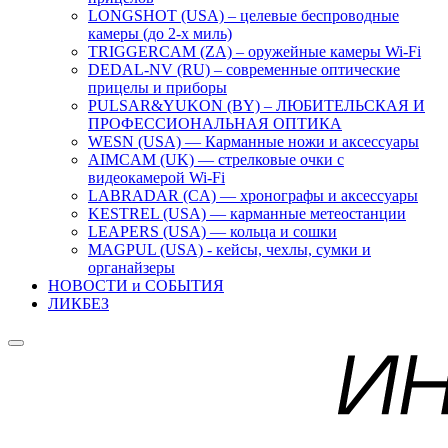
LONGSHOT (USA) – целевые беспроводные
камеры (до 2-х миль)
TRIGGERCAM (ZA) – оружейные камеры Wi-Fi
DEDAL-NV (RU) – современные оптические
прицелы и приборы
PULSAR&YUKON (BY) – ЛЮБИТЕЛЬСКАЯ И
ПРОФЕССИОНАЛЬНАЯ ОПТИКА
WESN (USA) — Карманные ножи и аксессуары
AIMCAM (UK) — стрелковые очки с
видеокамерой Wi-Fi
LABRADAR (CA) — хронографы и аксессуары
KESTREL (USA) — карманные метеостанции
LEAPERS (USA) — кольца и сошки
MAGPUL (USA) - кейсы, чехлы, сумки и
органайзеры
НОВОСТИ и СОБЫТИЯ
ЛИКБЕЗ