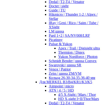
Dedal | T2-T4 / Venator
Docter | sight
Guide | TU
Hikmicro | Thunder 1-2 / Alpex /
Stellar
IRay | Geni / Rico / Saim / Tube /
XSight
LM шина
Pard 1+2 | SA/NV008/LRF
Picatinny
Pulsar & Yukon
Apex / Trail / Digisight ultra
Thermion / Digex
Yukon Nordforce / Photon
Schmidt Bender | шина Convex
Swarovski | шина SR
Venox | Patriot
Zeiss | шина ZM/VM
Кольца 26-30-34-35-36-40 мм
Для MERKEL B3/B4/KR1/K3/K5
Aimpoint | micro
ATN | 4 / 5 / HD
4/5 X-Sight / Mars / Thor
HD X-sight I+II/Thor/Mars
Dedal | T2-T4 / Venator