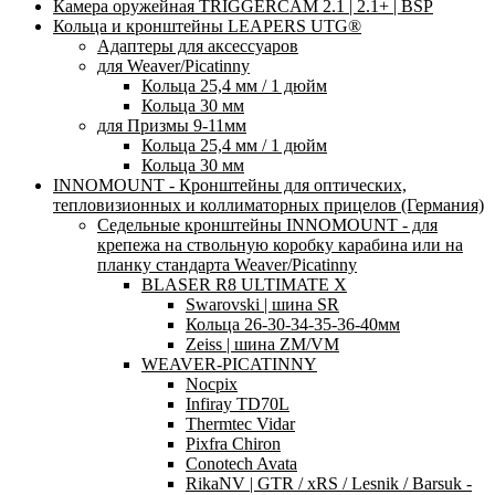
Камера оружейная TRIGGERCAM 2.1 | 2.1+ | BSP
Кольца и кронштейны LEAPERS UTG®
Адаптеры для аксессуаров
для Weaver/Picatinny
Кольца 25,4 мм / 1 дюйм
Кольца 30 мм
для Призмы 9-11мм
Кольца 25,4 мм / 1 дюйм
Кольца 30 мм
INNOMOUNT - Кронштейны для оптических,
тепловизионных и коллиматорных прицелов (Германия)
Седельные кронштейны INNOMOUNT - для
крепежа на ствольную коробку карабина или на
планку стандарта Weaver/Picatinny
BLASER R8 ULTIMATE X
Swarovski | шина SR
Кольца 26-30-34-35-36-40мм
Zeiss | шина ZM/VM
WEAVER-PICATINNY
Nocpix
Infiray TD70L
Thermtec Vidar
Pixfra Chiron
Conotech Avata
RikaNV | GTR / xRS / Lesnik / Barsuk -