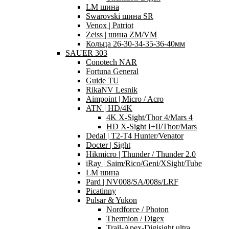
LM шина
Swarovski шина SR
Venox | Patriot
Zeiss | шина ZM/VM
Кольца 26-30-34-35-36-40мм
SAUER 303
Conotech NAR
Fortuna General
Guide TU
RikaNV Lesnik
Aimpoint | Micro / Acro
ATN | HD/4K
4K X-Sight/Thor 4/Mars 4
HD X-Sight I+II/Thor/Mars
Dedal | T2-T4 Hunter/Venator
Docter | Sight
Hikmicro | Thunder / Thunder 2.0
iRay | Saim/Rico/Geni/XSight/Tube
LM шина
Pard | NV008/SA/008s/LRF
Picatinny
Pulsar & Yukon
Nordforce / Photon
Thermion / Digex
Trail-Apex-Digisight ultra