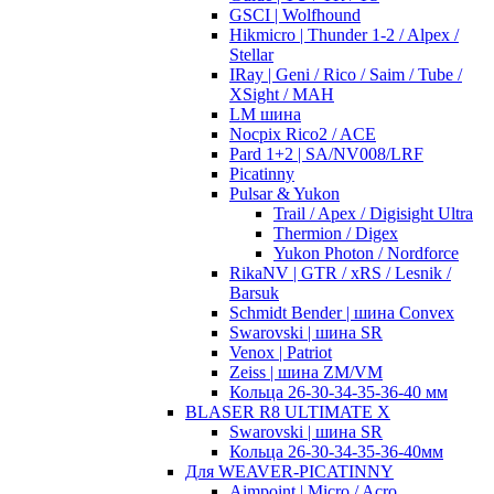
GSCI | Wolfhound
Hikmicro | Thunder 1-2 / Alpex /
Stellar
IRay | Geni / Rico / Saim / Tube /
XSight / MAH
LM шина
Nocpix Rico2 / ACE
Pard 1+2 | SA/NV008/LRF
Picatinny
Pulsar & Yukon
Trail / Apex / Digisight Ultra
Thermion / Digex
Yukon Photon / Nordforce
RikaNV | GTR / xRS / Lesnik /
Barsuk
Schmidt Bender | шина Convex
Swarovski | шина SR
Venox | Patriot
Zeiss | шина ZM/VM
Кольца 26-30-34-35-36-40 мм
BLASER R8 ULTIMATE X
Swarovski | шина SR
Кольца 26-30-34-35-36-40мм
Для WEAVER-PICATINNY
Aimpoint | Micro / Acro