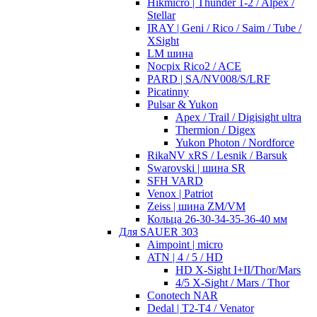
Hikmicro | Thunder 1-2 / Alpex /
Stellar
IRAY | Geni / Rico / Saim / Tube /
XSight
LM шина
Nocpix Rico2 / ACE
PARD | SA/NV008/S/LRF
Picatinny
Pulsar & Yukon
Apex / Trail / Digisight ultra
Thermion / Digex
Yukon Photon / Nordforce
RikaNV xRS / Lesnik / Barsuk
Swarovski | шина SR
SFH VARD
Venox | Patriot
Zeiss | шина ZM/VM
Кольца 26-30-34-35-36-40 мм
Для SAUER 303
Aimpoint | micro
ATN | 4 / 5 / HD
HD X-Sight I+II/Thor/Mars
4/5 X-Sight / Mars / Thor
Conotech NAR
Dedal | T2-T4 / Venator