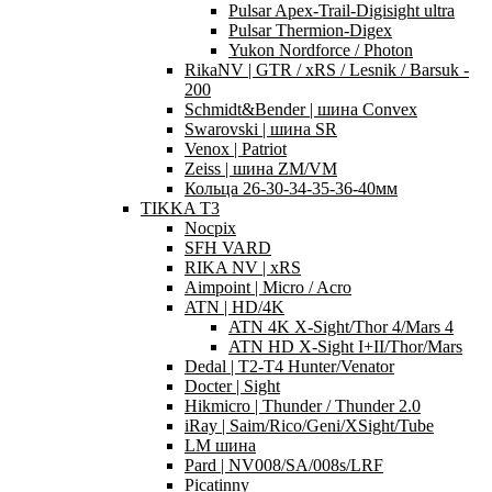
Pulsar Apex-Trail-Digisight ultra
Pulsar Thermion-Digex
Yukon Nordforce / Photon
RikaNV | GTR / xRS / Lesnik / Barsuk -
200
Schmidt&Bender | шина Convex
Swarovski | шина SR
Venox | Patriot
Zeiss | шина ZM/VM
Кольца 26-30-34-35-36-40мм
TIKKA T3
Nocpix
SFH VARD
RIKA NV | xRS
Aimpoint | Micro / Acro
ATN | HD/4K
ATN 4K X-Sight/Thor 4/Mars 4
ATN HD X-Sight I+II/Thor/Mars
Dedal | T2-T4 Hunter/Venator
Docter | Sight
Hikmicro | Thunder / Thunder 2.0
iRay | Saim/Rico/Geni/XSight/Tube
LM шина
Pard | NV008/SA/008s/LRF
Picatinny