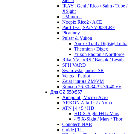
Stellar
IRAY | Geni / Rico / Saim / Tube /
XSight
LM шина
Nocpix Rico2 / ACE
Pard 1+2 | SA/NV008/LRF
Picatinny
Pulsar & Yukon
Apex / Trail / Digisight ultra
Thermion / Digex
Yukon Photon / Nordforce
Rika NV | xRS / Barsuk / Lesnik
SFH VARD
Swarovski | шина SR
Venox | Patriot
Zeiss | шина ZM/VM
Кольца 26-30-34-35-36-40 мм
Для CZ 550/557
Aimpoint | Micro / Acro
ARKON Alfa 1+2 / Arma
ATN | 4 / 5 / HD
HD X-Sight I+II / Mars
4/5 X-Sight / Mars / Thor
Conotech NAR
Guide | TU