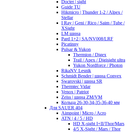
Docter | sight
Guide TU
Hikmicro | Thunder 1-2 / Alpex /
Stellar
I Ray | Geni / Rico / Saim / Tube /
XSight
LM шина
Pard 1+2 | SA/NV008/LRF
Picatinny
Pulsar & Yukon
Thermion / Digex
Trail / Apex / Digisight ultra
Yukon Nordforce / Photon
RikaNV Lesnik
Schmidt Bender | шина Convex
Swarovski | шина SR
Thermtec Vidar
Venox | Patriot
Zeiss | шина ZM/VM
Кольца 26-30-34-35-36-40 мм
Для SAUER 404
Aimpoint | Micro / Acro
ATN | 4 / 5 / HD
HD X-sight I+II/Thor/Mars
4/5 X-Sight / Mars / Thor