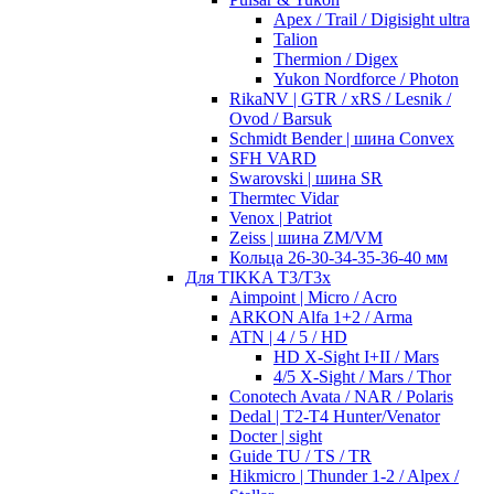
Apex / Trail / Digisight ultra
Talion
Thermion / Digex
Yukon Nordforce / Photon
RikaNV | GTR / xRS / Lesnik /
Ovod / Barsuk
Schmidt Bender | шина Convex
SFH VARD
Swarovski | шина SR
Thermtec Vidar
Venox | Patriot
Zeiss | шина ZM/VM
Кольца 26-30-34-35-36-40 мм
Для TIKKA T3/T3x
Aimpoint | Micro / Acro
ARKON Alfa 1+2 / Arma
ATN | 4 / 5 / HD
HD X-Sight I+II / Mars
4/5 X-Sight / Mars / Thor
Conotech Avata / NAR / Polaris
Dedal | T2-T4 Hunter/Venator
Docter | sight
Guide TU / TS / TR
Hikmicro | Thunder 1-2 / Alpex /