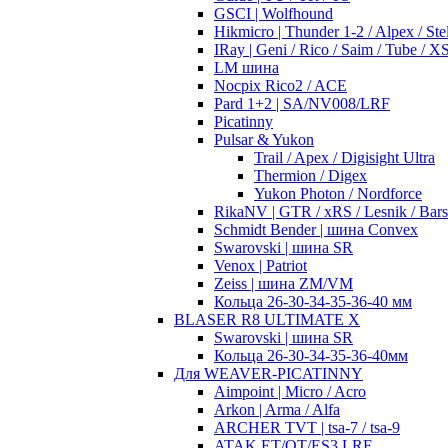
GSCI | Wolfhound
Hikmicro | Thunder 1-2 / Alpex / Stel
IRay | Geni / Rico / Saim / Tube / 
LM шина
Nocpix Rico2 / ACE
Pard 1+2 | SA/NV008/LRF
Picatinny
Pulsar & Yukon
Trail / Apex / Digisight Ultra
Thermion / Digex
Yukon Photon / Nordforce
RikaNV | GTR / xRS / Lesnik / Bar
Schmidt Bender | шина Convex
Swarovski | шина SR
Venox | Patriot
Zeiss | шина ZM/VM
Кольца 26-30-34-35-36-40 мм
BLASER R8 ULTIMATE X
Swarovski | шина SR
Кольца 26-30-34-35-36-40мм
Для WEAVER-PICATINNY
Aimpoint | Micro / Acro
Arkon | Arma / Alfa
ARCHER TVT | tsa-7 / tsa-9
ATAK ET/OT/ES3 LRF