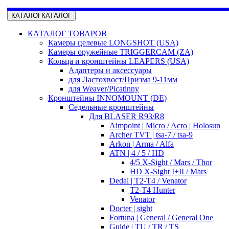
КАТАЛОГ
КАТАЛОГ
КАТАЛОГ ТОВАРОВ
Камеры целевые LONGSHOT (USA)
Камеры оружейные TRIGGERCAM (ZA)
Кольца и кронштейны LEAPERS (USA)
Адаптеры и аксессуары
для Ластохвост/Призма 9-11мм
для Weaver/Picatinny
Кронштейны INNOMOUNT (DE)
Седельные кронштейны
Для BLASER R93/R8
Aimpoint | Micro / Acro | Holosun
Archer TVT | tsa-7 / tsa-9
Arkon | Arma / Alfa
ATN | 4 / 5 / HD
4/5 X-Sight / Mars / Thor
HD X-Sight I+II / Mars
Dedal | T2-T4 / Venator
T2-T4 Hunter
Venator
Docter | sight
Fortuna | General / General One
Guide | TU / TR / TS