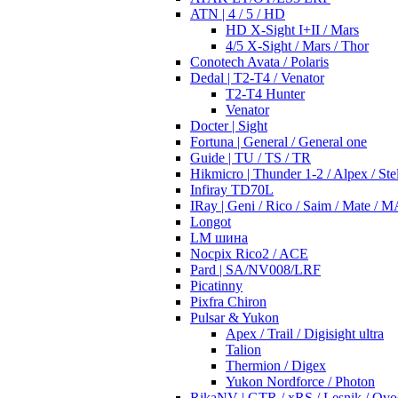
ATN | 4 / 5 / HD
HD X-Sight I+II / Mars
4/5 X-Sight / Mars / Thor
Conotech Avata / Polaris
Dedal | T2-T4 / Venator
T2-T4 Hunter
Venator
Docter | Sight
Fortuna | General / General one
Guide | TU / TS / TR
Hikmicro | Thunder 1-2 / Alpex / Stel
Infiray TD70L
IRay | Geni / Rico / Saim / Mate / 
Longot
LM шина
Nocpix Rico2 / ACE
Pard | SA/NV008/LRF
Picatinny
Pixfra Chiron
Pulsar & Yukon
Apex / Trail / Digisight ultra
Talion
Thermion / Digex
Yukon Nordforce / Photon
RikaNV | GTR / xRS / Lesnik / Ovo