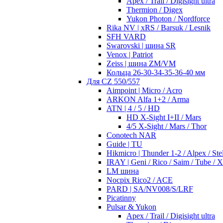
Apex / Trail / Digisight ultra
Thermion / Digex
Yukon Photon / Nordforce
Rika NV | xRS / Barsuk / Lesnik
SFH VARD
Swarovski | шина SR
Venox | Patriot
Zeiss | шина ZM/VM
Кольца 26-30-34-35-36-40 мм
Для CZ 550/557
Aimpoint | Micro / Acro
ARKON Alfa 1+2 / Arma
ATN | 4 / 5 / HD
HD X-Sight I+II / Mars
4/5 X-Sight / Mars / Thor
Conotech NAR
Guide | TU
Hikmicro | Thunder 1-2 / Alpex / Stel
IRAY | Geni / Rico / Saim / Tube / 
LM шина
Nocpix Rico2 / ACE
PARD | SA/NV008/S/LRF
Picatinny
Pulsar & Yukon
Apex / Trail / Digisight ultra