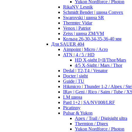
Yukon Nordforce / Photon
RikaNV Lesnik
Schmidt Bender | шина Convex
Swarovski | шина SR
Thermtec Vidar
Venox | Patriot
Zeiss | шина ZM/VM
Кольца 26-30-34-35-36-40 мм
Для SAUER 404
Aimpoint | Micro / Acro
ATN | 4 / 5 / HD
HD X-sight I+II/Thor/Mars
4/5 X-Sight / Mars / Thor
Dedal | T2-T4 / Venator
Docter | sight
Guide | TU
Hikmicro | Thunder 1-2 / Alpex / Stel
IRay | Geni / Rico / Saim / Tube / X
LM шина
Pard 1+2 | SA/NV008/LRF
Picatinny
Pulsar & Yukon
Apex / Trail / Digisight ultra
Thermion / Digex
Yukon Nordforce / Photon