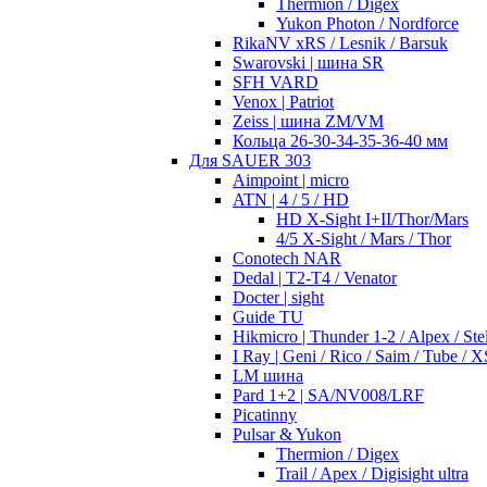
Thermion / Digex
Yukon Photon / Nordforce
RikaNV xRS / Lesnik / Barsuk
Swarovski | шина SR
SFH VARD
Venox | Patriot
Zeiss | шина ZM/VM
Кольца 26-30-34-35-36-40 мм
Для SAUER 303
Aimpoint | micro
ATN | 4 / 5 / HD
HD X-Sight I+II/Thor/Mars
4/5 X-Sight / Mars / Thor
Conotech NAR
Dedal | T2-T4 / Venator
Docter | sight
Guide TU
Hikmicro | Thunder 1-2 / Alpex / Stel
I Ray | Geni / Rico / Saim / Tube / X
LM шина
Pard 1+2 | SA/NV008/LRF
Picatinny
Pulsar & Yukon
Thermion / Digex
Trail / Apex / Digisight ultra