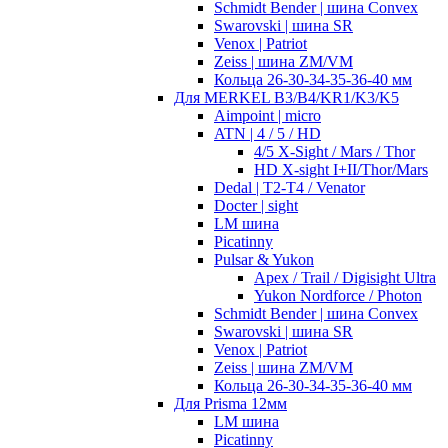
Schmidt Bender | шина Convex
Swarovski | шина SR
Venox | Patriot
Zeiss | шина ZM/VM
Кольца 26-30-34-35-36-40 мм
Для MERKEL B3/B4/KR1/K3/K5
Aimpoint | micro
ATN | 4 / 5 / HD
4/5 X-Sight / Mars / Thor
HD X-sight I+II/Thor/Mars
Dedal | T2-T4 / Venator
Docter | sight
LM шина
Picatinny
Pulsar & Yukon
Apex / Trail / Digisight Ultra
Yukon Nordforce / Photon
Schmidt Bender | шина Convex
Swarovski | шина SR
Venox | Patriot
Zeiss | шина ZM/VM
Кольца 26-30-34-35-36-40 мм
Для Prisma 12мм
LM шина
Picatinny